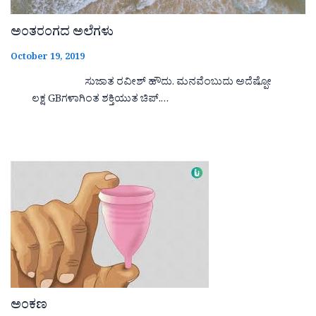
ಅಂತರಂಗದ ಅಲೆಗಳು
October 19, 2019
ಸುಜಾತ ರವೀಶ್ ಹೌದು. ಮನವೆಂಬುದು ಅದೆಷ್ಪೋ
ಲಕ್ಷ GBಗಳಾಗಿಂತ ಶಕ್ತಿಯುತ ಚಿಪ್.…
ಅಂಕಣ