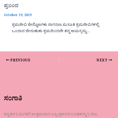
ಪ್ರಬಂದ
October 19, 2019
ಶ್ರಮಜೀವಿ ಜೇನ್ನೊಣಗಳು ನಾಗರಾಜ ಮಸೂತಿ ಶ್ರಮಜೀವಿಗಳಲ್ಲಿ
ಒಂದಾದ ಜೇನುಹುಳು ಶ್ರಮದಿಂದಲೇ ತನ್ನ ಆಯಸ್ಸನ್ನು…
PREVIOUS
NEXT
ಸಂಗಾತಿ
ಕನ್ನಡದ ಓದುಗರಿಗೆ ಉತ್ತಮವಾದ ಎಲ್ಲ ಪ್ರಕಾರದ ಬರಹಳನ್ನು ಓದಲು