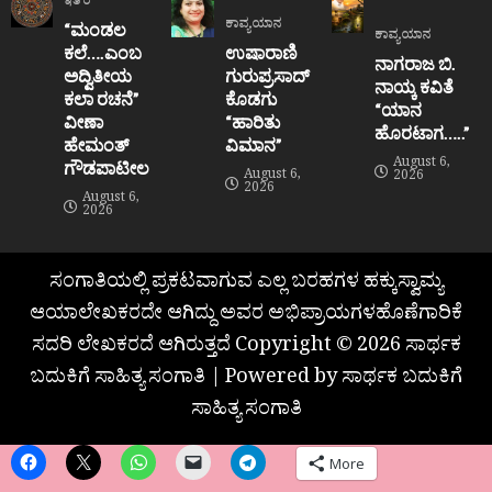
ಇತರೆ
ಕಾವ್ಯಯಾನ
“ಮಂಡಲ
ಕಾವ್ಯಯಾನ
ಕಲೆ….ಎಂಬ
ಉಷಾರಾಣಿ
ನಾಗರಾಜ ಬಿ.
ಅದ್ವಿತೀಯ
ಗುರುಪ್ರಸಾದ್
ನಾಯ್ಕ ಕವಿತೆ
ಕಲಾ ರಚನೆ”‌
ಕೊಡಗು
“ಯಾನ
ವೀಣಾ
“ಹಾರಿತು
ಹೊರಟಾಗ…..”
ಹೇಮಂತ್‌
ವಿಮಾನ”
August 6,
ಗೌಡಪಾಟೀಲ
August 6,
2026
2026
August 6,
2026
ಸಂಗಾತಿಯಲ್ಲಿ ಪ್ರಕಟವಾಗುವ ಎಲ್ಲ ಬರಹಗಳ ಹಕ್ಕುಸ್ವಾಮ್ಯ
ಆಯಾಲೇಖಕರದೇ ಆಗಿದ್ದು ಅವರ ಅಭಿಪ್ರಾಯಗಳಹೊಣೆಗಾರಿಕೆ
ಸದರಿ ಲೇಖಕರದೆ ಆಗಿರುತ್ತದೆ Copyright © 2026 ಸಾರ್ಥಕ
ಬದುಕಿಗೆ ಸಾಹಿತ್ಯ ಸಂಗಾತಿ | Powered by ಸಾರ್ಥಕ ಬದುಕಿಗೆ
ಸಾಹಿತ್ಯ ಸಂಗಾತಿ
More