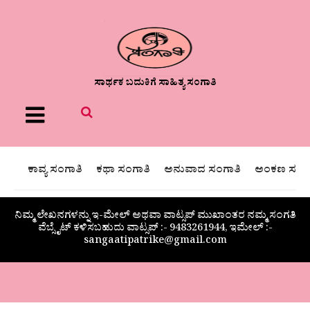
ಸಾರ್ಥಕ ಬದುಕಿಗೆ ಸಾಹಿತ್ಯ ಸಂಗಾತಿ
Menu
ಕಾವ್ಯ ಸಂಗಾತಿ
ಕಥಾ ಸಂಗಾತಿ
ಅನುವಾದ ಸಂಗಾತಿ
ಅಂಕಣ ಸಂಗಾ
ನಿಮ್ಮ ಲೇಖನಗಳನ್ನು ಇ-ಮೇಲ್ ಅಥವಾ ವಾಟ್ಸಪ್ ಮುಖಾಂತರ ನಮ್ಮ ಸಂಗತಿ
ವೆಬ್ಸೈಟ್ ಕಳಿಸಬಹುದು ವಾಟ್ಸಪ್‌ :- 9483261944, ಇಮೇಲ್ :-
sangaatipatrike@gmail.com