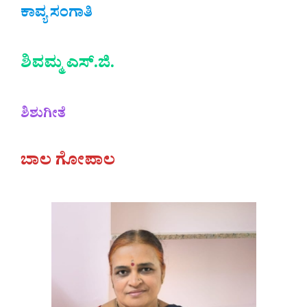
ಕಾವ್ಯ ಸಂಗಾತಿ
ಶಿವಮ್ಮ ಎಸ್.ಜಿ.
ಶಿಶುಗೀತೆ
ಬಾಲ ಗೋಪಾಲ