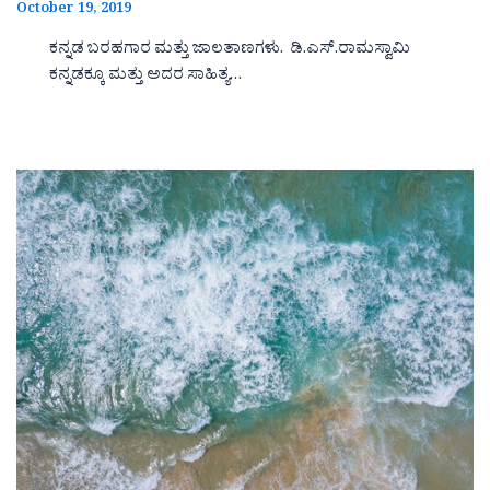
October 19, 2019
ಕನ್ನಡ ಬರಹಗಾರ ಮತ್ತು ಜಾಲತಾಣಗಳು. ಡಿ.ಎಸ್.ರಾಮಸ್ವಾಮಿ
ಕನ್ನಡಕ್ಕೂ ಮತ್ತು ಅದರ ಸಾಹಿತ್ಯ…