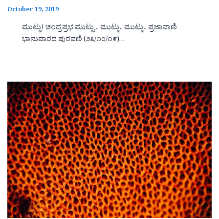
October 19, 2019
ಮುಟ್ಟು! ಚಂದ್ರಪ್ರಭ ಮುಟ್ಟು .. ಮುಟ್ಟು.. ಮುಟ್ಟು.. ಪ್ರಜಾವಾಣಿ
ಭಾನುವಾರದ ಪುರವಣಿ (೨೩/೧೦/೧೯)…