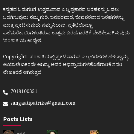
ಕನ್ನಡದ ಓದುಗರಿಗೆ ಉತ್ತಮವಾದ ಎಲ್ಲ ಪ್ರಕಾರದ ಬರಹಳನ್ನು ಓದಲು
ಒದಗಿಸುವುದು ನಮ್ಮ ಗುರಿ. ಜನಪರವಾದ, ಜೀವಪರವಾದ ಬರಹಗಳನ್ನು
ಮಾತ್ರ ಪ್ರಕಟಿಸುವುದು ನಮ್ಮ ನಿಲುವು. ಪ್ರತಿಭೆಯಿದ್ದೂ
ಎಲೆಮರೆಕಾಯಿಗಳಂತಿರುವ ಉತ್ತಮ ಬರಹಗಾರರಿಗೆ ವೇದಿಕೆಒದಗಿಸುವುದು
ʼಸಂಗಾತಿʼಯ ಉದ್ದೇಶ.
Copyright:- ಸಂಗಾತಿಯಲ್ಲಿ ಪ್ರಕಟವಾಗುವ ಎಲ್ಲ ಬರಹಗಳ ಹಕ್ಕುಸ್ವಾಮ್ಯ
ಆಯಾಲೇಖಕರದೇ ಆಗಿದ್ದು ಅವರ ಅಭಿಪ್ರಾಯಗಳಹೊಣೆಗಾರಿಕೆ ಸದರಿ
ಲೇಖಕರದೆ ಆಗಿರುತ್ತದೆ
7019100351
sangaatipatrike@gmail.com
Posts Lists