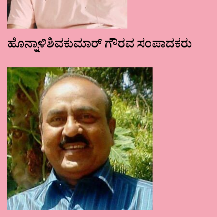
ಹೊನ್ನಾಳಿಶಿವಕುಮಾರ್ ಗೌರವ ಸಂಪಾದಕರು