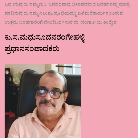
ಒದಗಿಸುವುದು ನಮ್ಮ ಗುರಿ. ಜನಪರವಾದ, ಜೀವಪರವಾದ ಬರಹಗಳನ್ನು ಮಾತ್ರ
ಪ್ರಕಟಿಸುವುದು ನಮ್ಮ ನಿಲುವು. ಪ್ರತಿಭೆಯಿದ್ದೂ ಎಲೆಮರೆಕಾಯಿಗಳಂತಿರುವ
ಉತ್ತಮ ಬರಹಗಾರರಿಗೆ ವೇದಿಕೆಒದಗಿಸುವುದು ʼಸಂಗಾತಿʼಯ ಉದ್ದೇಶ.
ಕು.ಸ.ಮಧುಸೂದನರಂಗೇಹಳ್ಳಿ
ಪ್ರಧಾನಸಂಪಾದಕರು