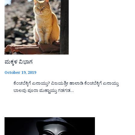
ಮಕ್ಕಳ ವಿಭಾಗ
October 19, 2019
ಕೆಂಚಬೆಕ್ಕಿಗೆ ಏನಾಯ್ತು? ವಿಜಯಶ್ರೀ ಹಾಲಾಡಿ ಕೆಂಚಬೆಕ್ಕಿಗೆ ಏನಾಯ್ತು
ಬಾಲವು ಪೂರಾ ಮಣ್ಣಾಯ್ತು ಗಡಗಡ…