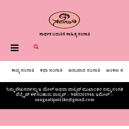
ಸಾರ್ಥಕ ಬದುಕಿಗೆ ಸಾಹಿತ್ಯ ಸಂಗಾತಿ
Menu
ಕಾವ್ಯ ಸಂಗಾತಿ
ಕಥಾ ಸಂಗಾತಿ
ಅನುವಾದ ಸಂಗಾತಿ
ಅಂಕಣ ಸಂಗಾ
ನಿಮ್ಮ ಲೇಖನಗಳನ್ನು ಇ-ಮೇಲ್ ಅಥವಾ ವಾಟ್ಸಪ್ ಮುಖಾಂತರ ನಮ್ಮ ಸಂಗತಿ
ವೆಬ್ಸೈಟ್ ಕಳಿಸಬಹುದು ವಾಟ್ಸಪ್‌ :- 9483261944, ಇಮೇಲ್ :-
sangaatipatrike@gmail.com