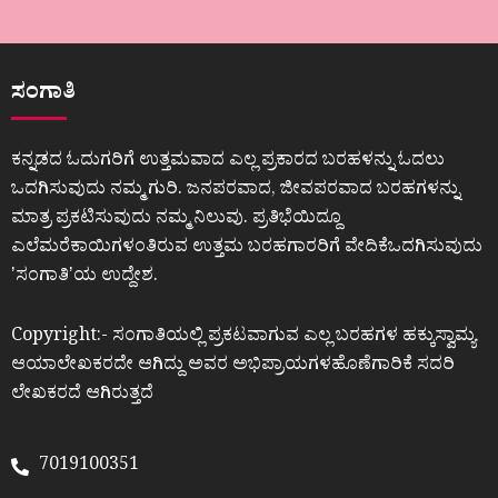
ಸಂಗಾತಿ
ಕನ್ನಡದ ಓದುಗರಿಗೆ ಉತ್ತಮವಾದ ಎಲ್ಲ ಪ್ರಕಾರದ ಬರಹಳನ್ನು ಓದಲು
ಒದಗಿಸುವುದು ನಮ್ಮ ಗುರಿ. ಜನಪರವಾದ, ಜೀವಪರವಾದ ಬರಹಗಳನ್ನು
ಮಾತ್ರ ಪ್ರಕಟಿಸುವುದು ನಮ್ಮ ನಿಲುವು. ಪ್ರತಿಭೆಯಿದ್ದೂ
ಎಲೆಮರೆಕಾಯಿಗಳಂತಿರುವ ಉತ್ತಮ ಬರಹಗಾರರಿಗೆ ವೇದಿಕೆಒದಗಿಸುವುದು
ʼಸಂಗಾತಿʼಯ ಉದ್ದೇಶ.
Copyright:- ಸಂಗಾತಿಯಲ್ಲಿ ಪ್ರಕಟವಾಗುವ ಎಲ್ಲ ಬರಹಗಳ ಹಕ್ಕುಸ್ವಾಮ್ಯ
ಆಯಾಲೇಖಕರದೇ ಆಗಿದ್ದು ಅವರ ಅಭಿಪ್ರಾಯಗಳಹೊಣೆಗಾರಿಕೆ ಸದರಿ
ಲೇಖಕರದೆ ಆಗಿರುತ್ತದೆ
7019100351