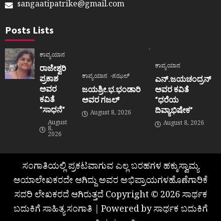
sangaatipatrike@gmail.com
Posts Lists
ಕಾವ್ಯಯಾನ
ಕಾವ್ಯಯಾನ
ರಾಜೇಶ್ವರಿ
ಕಾವ್ಯಯಾನ
ಗಝಲ್
ಪ್ರಕಾಶ
ಎನ್.ಜಯಚಂದ್ರನ್
ಅವರ
ಜಯಶ್ರೀ.ಭ.ಭಂಡಾರಿ
ಅವರ ಕವಿತೆ
ಕವಿತೆ
ಅವರ ಗಜಲ್
“ಧರೆಯ
“ಸಾಧನೆ”
ದಿವ್ಯಾಭಿಷೇಕ”
August 8, 2026
August
August 8, 2026
8,
2026
ಸಂಗಾತಿಯಲ್ಲಿ ಪ್ರಕಟವಾಗುವ ಎಲ್ಲ ಬರಹಗಳ ಹಕ್ಕುಸ್ವಾಮ್ಯ
ಆಯಾಲೇಖಕರದೇ ಆಗಿದ್ದು ಅವರ ಅಭಿಪ್ರಾಯಗಳಹೊಣೆಗಾರಿಕೆ
ಸದರಿ ಲೇಖಕರದೆ ಆಗಿರುತ್ತದೆ Copyright © 2026 ಸಾರ್ಥಕ
ಬದುಕಿಗೆ ಸಾಹಿತ್ಯ ಸಂಗಾತಿ | Powered by ಸಾರ್ಥಕ ಬದುಕಿಗೆ