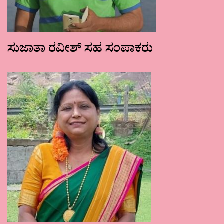
ಸುಜಾತಾ ರವೀಶ್ ಸಹ ಸಂಪಾಕರು