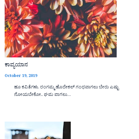
ಕಾವ್ಯಯಾನ
October 19, 2019
ಹೂ ಕವಿತೆಗಳು. ರಂಗಮ್ಮ ಹೊದೇಕಲ್ ಗಂಧವಾಗಲು ಬೇರು ಎಷ್ಟು
ನೋಯಬೇಕೋ.. ಘಮ ವಾಗಲು…