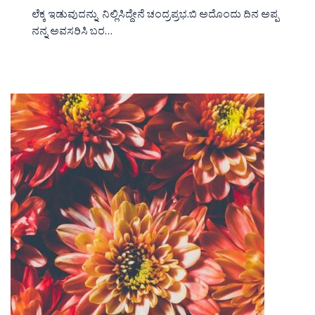
ಲೆಕ್ಕ ಇಡುವುದನ್ನು ನಿಲ್ಲಿಸಿದ್ದೇನೆ ಚಂದ್ರಪ್ರಭ.ಬಿ ಅದೊಂದು ದಿನ ಅಪ್ಪ
ನನ್ನ ಅವಸರಿಸಿ ಬರ…