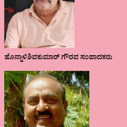
ಹೊನ್ನಾಳಿಶಿವಕುಮಾರ್ ಗೌರವ ಸಂಪಾದಕರು