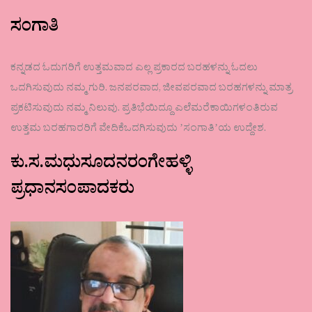
ಸಂಗಾತಿ
ಕನ್ನಡದ ಓದುಗರಿಗೆ ಉತ್ತಮವಾದ ಎಲ್ಲ ಪ್ರಕಾರದ ಬರಹಳನ್ನು ಓದಲು
ಒದಗಿಸುವುದು ನಮ್ಮ ಗುರಿ. ಜನಪರವಾದ, ಜೀವಪರವಾದ ಬರಹಗಳನ್ನು ಮಾತ್ರ
ಪ್ರಕಟಿಸುವುದು ನಮ್ಮ ನಿಲುವು. ಪ್ರತಿಭೆಯಿದ್ದೂ ಎಲೆಮರೆಕಾಯಿಗಳಂತಿರುವ
ಉತ್ತಮ ಬರಹಗಾರರಿಗೆ ವೇದಿಕೆಒದಗಿಸುವುದು ʼಸಂಗಾತಿʼಯ ಉದ್ದೇಶ.
ಕು.ಸ.ಮಧುಸೂದನರಂಗೇಹಳ್ಳಿ
ಪ್ರಧಾನಸಂಪಾದಕರು