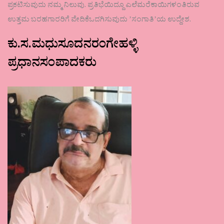
ಪ್ರಕಟಿಸುವುದು ನಮ್ಮ ನಿಲುವು. ಪ್ರತಿಭೆಯಿದ್ದೂ ಎಲೆಮರೆಕಾಯಿಗಳಂತಿರುವ
ಉತ್ತಮ ಬರಹಗಾರರಿಗೆ ವೇದಿಕೆಒದಗಿಸುವುದು ʼಸಂಗಾತಿʼಯ ಉದ್ದೇಶ.
ಕು.ಸ.ಮಧುಸೂದನರಂಗೇಹಳ್ಳಿ
ಪ್ರಧಾನಸಂಪಾದಕರು