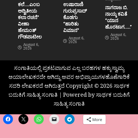
ಕಾವ್ಯಯಾನ
ಕಲೆ….ಎಂಬ
ಉಷಾರಾಣಿ
ನಾಗರಾಜ ಬಿ.
ಅದ್ವಿತೀಯ
ಗುರುಪ್ರಸಾದ್
ನಾಯ್ಕ ಕವಿತೆ
ಕಲಾ ರಚನೆ”‌
ಕೊಡಗು
“ಯಾನ
ವೀಣಾ
“ಹಾರಿತು
ಹೊರಟಾಗ…..”
ಹೇಮಂತ್‌
ವಿಮಾನ”
August 6,
ಗೌಡಪಾಟೀಲ
August 6,
2026
2026
August 6,
2026
ಸಂಗಾತಿಯಲ್ಲಿ ಪ್ರಕಟವಾಗುವ ಎಲ್ಲ ಬರಹಗಳ ಹಕ್ಕುಸ್ವಾಮ್ಯ
ಆಯಾಲೇಖಕರದೇ ಆಗಿದ್ದು ಅವರ ಅಭಿಪ್ರಾಯಗಳಹೊಣೆಗಾರಿಕೆ
ಸದರಿ ಲೇಖಕರದೆ ಆಗಿರುತ್ತದೆ Copyright © 2026 ಸಾರ್ಥಕ
ಬದುಕಿಗೆ ಸಾಹಿತ್ಯ ಸಂಗಾತಿ | Powered by ಸಾರ್ಥಕ ಬದುಕಿಗೆ
ಸಾಹಿತ್ಯ ಸಂಗಾತಿ
More