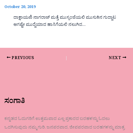
October 20, 2019
ದಾಕ್ಷಾಯಣಿ ನಾಗರಾಜ್ ಮತ್ತೆ ಮುಸ್ಸಂಜೆಯಲಿ ಮುಸುಕಿನ ಗುದ್ದಾಟ
ಆಗಷ್ಟೇ ಮುದ್ದೆಯಾದ ಹಾಸಿಗೆಯಲಿ ನಲುಗಿದ…
PREVIOUS
NEXT
ಸಂಗಾತಿ
ಕನ್ನಡದ ಓದುಗರಿಗೆ ಉತ್ತಮವಾದ ಎಲ್ಲ ಪ್ರಕಾರದ ಬರಹಳನ್ನು ಓದಲು
ಒದಗಿಸುವುದು ನಮ್ಮ ಗುರಿ. ಜನಪರವಾದ, ಜೀವಪರವಾದ ಬರಹಗಳನ್ನು ಮಾತ್ರ