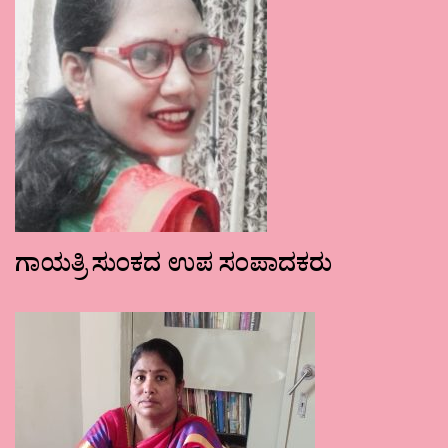
ಗಾಯತ್ರಿ ಸುಂಕದ ಉಪ ಸಂಪಾದಕರು