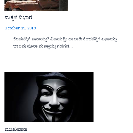
ಮಕ್ಕಳ ವಿಭಾಗ
October 19, 2019
ಕೆಂಚಬೆಕ್ಕಿಗೆ ಏನಾಯ್ತು? ವಿಜಯಶ್ರೀ ಹಾಲಾಡಿ ಕೆಂಚಬೆಕ್ಕಿಗೆ ಏನಾಯ್ತು
ಬಾಲವು ಪೂರಾ ಮಣ್ಣಾಯ್ತು ಗಡಗಡ…
ಮುಖವಾಡ