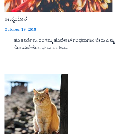
ಕಾವ್ಯಯಾನ
October 19, 2019
ಹೂ ಕವಿತೆಗಳು. ರಂಗಮ್ಮ ಹೊದೇಕಲ್ ಗಂಧವಾಗಲು ಬೇರು ಎಷ್ಟು
ನೋಯಬೇಕೋ.. ಘಮ ವಾಗಲು…