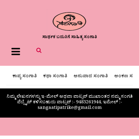
ಸಾರ್ಥಕ ಬದುಕಿಗೆ ಸಾಹಿತ್ಯ ಸಂಗಾತಿ
Menu
ಕಾವ್ಯ ಸಂಗಾತಿ
ಕಥಾ ಸಂಗಾತಿ
ಅನುವಾದ ಸಂಗಾತಿ
ಅಂಕಣ ಸಂಗಾ
ನಿಮ್ಮ ಲೇಖನಗಳನ್ನು ಇ-ಮೇಲ್ ಅಥವಾ ವಾಟ್ಸಪ್ ಮುಖಾಂತರ ನಮ್ಮ ಸಂಗತಿ
ವೆಬ್ಸೈಟ್ ಕಳಿಸಬಹುದು ವಾಟ್ಸಪ್‌ :- 9483261944, ಇಮೇಲ್ :-
sangaatipatrike@gmail.com