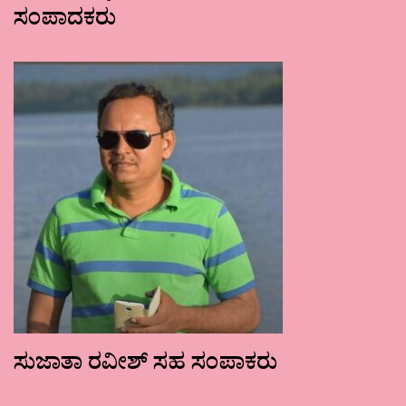
ಸಂಪಾದಕರು
ಸುಜಾತಾ ರವೀಶ್ ಸಹ ಸಂಪಾಕರು