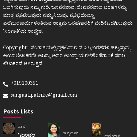
ಕನ್ನಡದ ಓದುಗರಿಗೆ ಉತ್ತಮವಾದ ಎಲ್ಲ ಪ್ರಕಾರದ ಬರಹಳನ್ನು ಓದಲು
ಒದಗಿಸುವುದು ನಮ್ಮ ಗುರಿ. ಜನಪರವಾದ, ಜೀವಪರವಾದ ಬರಹಗಳನ್ನು
ಮಾತ್ರ ಪ್ರಕಟಿಸುವುದು ನಮ್ಮ ನಿಲುವು. ಪ್ರತಿಭೆಯಿದ್ದೂ
ಎಲೆಮರೆಕಾಯಿಗಳಂತಿರುವ ಉತ್ತಮ ಬರಹಗಾರರಿಗೆ ವೇದಿಕೆಒದಗಿಸುವುದು
ʼಸಂಗಾತಿʼಯ ಉದ್ದೇಶ.
Copyright:- ಸಂಗಾತಿಯಲ್ಲಿ ಪ್ರಕಟವಾಗುವ ಎಲ್ಲ ಬರಹಗಳ ಹಕ್ಕುಸ್ವಾಮ್ಯ
ಆಯಾಲೇಖಕರದೇ ಆಗಿದ್ದು ಅವರ ಅಭಿಪ್ರಾಯಗಳಹೊಣೆಗಾರಿಕೆ ಸದರಿ
ಲೇಖಕರದೆ ಆಗಿರುತ್ತದೆ
7019100351
sangaatipatrike@gmail.com
Posts Lists
ಇತರೆ
ಕಾವ್ಯಯಾನ
“ಮಂಡಲ