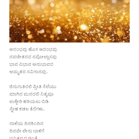
ಆರಂಭವು ಹೊಸ ಆರಂಭವು
ನವಚೇತನದ ನವೋಲ್ಲಾಸವು
ಭಾವ ವಿಭಾವ ಅನುಭಾವದ
ಅಮೃತದ ಸವಿಗಾನವು..
ಜಿನುಗುತಿರಲಿ ಪ್ರೀತಿ ಸೆಲೆಯು
ಮಾಗಿದ ಮನದಲಿ ನಿತ್ಯವೂ
ಉಕ್ಕೇರಿ ಹರಿಯಲು ಬಿಡಿ
ಸ್ನೇಹ ಕಡಲ ತೆರೆಗಳು..
ನಾಳೆಯ ದಿನಕಿಂದಿನ
ದಿನವೇ ಲೇಸು ಬಾಳಿಗೆ