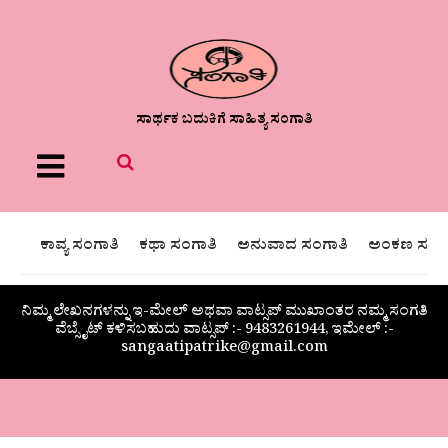
ಸಾರ್ಥಕ ಬದುಕಿಗೆ ಸಾಹಿತ್ಯ ಸಂಗಾತಿ
Menu
ಕಾವ್ಯ ಸಂಗಾತಿ
ಕಥಾ ಸಂಗಾತಿ
ಅನುವಾದ ಸಂಗಾತಿ
ಅಂಕಣ ಸಂಗಾ
ನಿಮ್ಮ ಲೇಖನಗಳನ್ನು ಇ-ಮೇಲ್ ಅಥವಾ ವಾಟ್ಸಪ್ ಮುಖಾಂತರ ನಮ್ಮ ಸಂಗತಿ
ವೆಬ್ಸೈಟ್ ಕಳಿಸಬಹುದು ವಾಟ್ಸಪ್‌ :- 9483261944, ಇಮೇಲ್ :-
sangaatipatrike@gmail.com