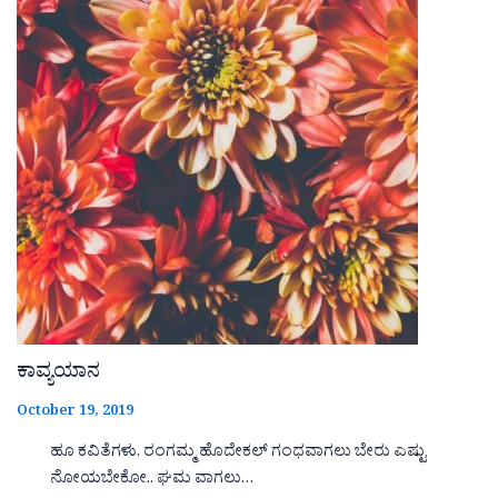
ಕಾವ್ಯಯಾನ
October 19, 2019
ಹೂ ಕವಿತೆಗಳು. ರಂಗಮ್ಮ ಹೊದೇಕಲ್ ಗಂಧವಾಗಲು ಬೇರು ಎಷ್ಟು
ನೋಯಬೇಕೋ.. ಘಮ ವಾಗಲು…