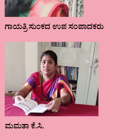
ಗಾಯತ್ರಿ ಸುಂಕದ ಉಪ ಸಂಪಾದಕರು
ಮಮತಾ ಕೆ.ಸಿ.