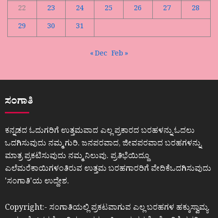
22
23
24
25
26
27
28
29
30
31
« Dec
Feb »
ಸಂಗಾತಿ
ಕನ್ನಡದ ಓದುಗರಿಗೆ ಉತ್ತಮವಾದ ಎಲ್ಲ ಪ್ರಕಾರದ ಬರಹಳನ್ನು ಓದಲು
ಒದಗಿಸುವುದು ನಮ್ಮ ಗುರಿ. ಜನಪರವಾದ, ಜೀವಪರವಾದ ಬರಹಗಳನ್ನು
ಮಾತ್ರ ಪ್ರಕಟಿಸುವುದು ನಮ್ಮ ನಿಲುವು. ಪ್ರತಿಭೆಯಿದ್ದೂ
ಎಲೆಮರೆಕಾಯಿಗಳಂತಿರುವ ಉತ್ತಮ ಬರಹಗಾರರಿಗೆ ವೇದಿಕೆಒದಗಿಸುವುದು
ʼಸಂಗಾತಿʼಯ ಉದ್ದೇಶ.
Copyright:- ಸಂಗಾತಿಯಲ್ಲಿ ಪ್ರಕಟವಾಗುವ ಎಲ್ಲ ಬರಹಗಳ ಹಕ್ಕುಸ್ವಾಮ್ಯ