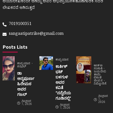
ಆಯಾಲೇಖಕರದೇ ಆಗಿದ್ದು ಅವರ ಅಭಿಪ್ರಾಯಗಳಹೊಣೆಗಾರಿಕೆ ಸದರಿ
ಲೇಖಕರದೆ ಆಗಿರುತ್ತದೆ
7019100351
sangaatipatrike@gmail.com
Posts Lists
ಕಾವ್ಯಯಾನ
ಕಾವ್ಯಯಾನ
ಅಂಕಣ
ಕಾರ್ತಿಕ್
ಗಝಲ್
ಸಂಗಾತಿ
ಭಟ್
ಜಯದೇವಿ
ಡಾ
ತಾಯಿ
ಬಳಗುಳಿ
ಲಿಗಾಡೆ
ಅನ್ನಪೂರ್ಣ
ಜೀವನ
ಅವರ
ಹಿರೇಮಠ
ನಿಮ್ಮೊಂದಿಗೆ
ಕವಿತೆ
ಅವರ
“ನನ್ನೆದೆಯ
ಗಜಲ್
August
ಗೂಡಿನಲ್ಲಿ”
7,
August
2026
7, 2026
August
7, 2026