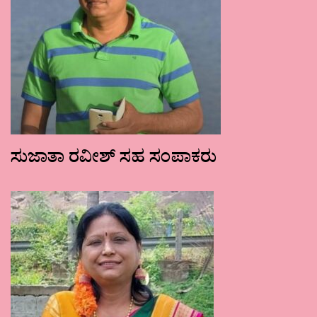
ಸುಜಾತಾ ರವೀಶ್ ಸಹ ಸಂಪಾಕರು