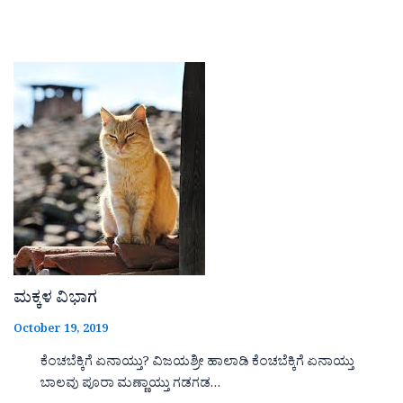
ಮಕ್ಕಳ ವಿಭಾಗ
October 19, 2019
ಕೆಂಚಬೆಕ್ಕಿಗೆ ಏನಾಯ್ತು? ವಿಜಯಶ್ರೀ ಹಾಲಾಡಿ ಕೆಂಚಬೆಕ್ಕಿಗೆ ಏನಾಯ್ತು
ಬಾಲವು ಪೂರಾ ಮಣ್ಣಾಯ್ತು ಗಡಗಡ…