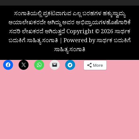
ಸಂಗಾತಿಯಲ್ಲಿ ಪ್ರಕಟವಾಗುವ ಎಲ್ಲ ಬರಹಗಳ ಹಕ್ಕುಸ್ವಾಮ್ಯ
ಆಯಾಲೇಖಕರದೇ ಆಗಿದ್ದು ಅವರ ಅಭಿಪ್ರಾಯಗಳಹೊಣೆಗಾರಿಕೆ
ಸದರಿ ಲೇಖಕರದೆ ಆಗಿರುತ್ತದೆ Copyright © 2026 ಸಾರ್ಥಕ
ಬದುಕಿಗೆ ಸಾಹಿತ್ಯ ಸಂಗಾತಿ | Powered by ಸಾರ್ಥಕ ಬದುಕಿಗೆ
ಸಾಹಿತ್ಯ ಸಂಗಾತಿ
More