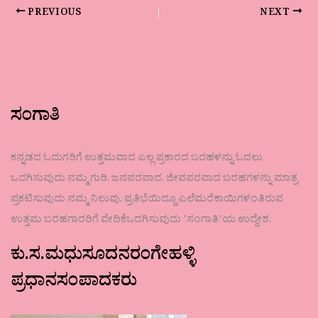
PREVIOUS
NEXT
ಸಂಗಾತಿ
ಕನ್ನಡದ ಓದುಗರಿಗೆ ಉತ್ತಮವಾದ ಎಲ್ಲ ಪ್ರಕಾರದ ಬರಹಳನ್ನು ಓದಲು
ಒದಗಿಸುವುದು ನಮ್ಮ ಗುರಿ. ಜನಪರವಾದ, ಜೀವಪರವಾದ ಬರಹಗಳನ್ನು ಮಾತ್ರ
ಪ್ರಕಟಿಸುವುದು ನಮ್ಮ ನಿಲುವು. ಪ್ರತಿಭೆಯಿದ್ದೂ ಎಲೆಮರೆಕಾಯಿಗಳಂತಿರುವ
ಉತ್ತಮ ಬರಹಗಾರರಿಗೆ ವೇದಿಕೆಒದಗಿಸುವುದು ʼಸಂಗಾತಿʼಯ ಉದ್ದೇಶ.
ಕು.ಸ.ಮಧುಸೂದನರಂಗೇಹಳ್ಳಿ
ಪ್ರಧಾನಸಂಪಾದಕರು