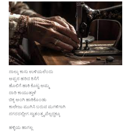
ನಾಲ್ಕು ಕಾಸು ಉಳಿಯಲೆಂದು
ಅಪ್ಪನ ಹರಿದ ಕಿಸೆಗೆ
ಹೊಲಿಗೆ ಹಾಕಿ ಕೊಟ್ಟ ಅಮ್ಮ
ದಾರಿ ಕಾಯುತ್ತಾಳೆ
ಚಿಕ್ಕ ಅಂಗಿ ಹಾಕಿಕೊಂಡು
ಕಾಲೇಜು ಮುಗಿಸಿ ಬರುವ ಮಗಳಿಗಾಗಿ
ನಗರದಲ್ಲೀಗ ಸ್ವಾತಂತ್ರ್ಯವೆಲ್ಲದ್ದಕ್ಕೂ
ಹಳ್ಳಿಯ ಹಾಗಲ್ಲ