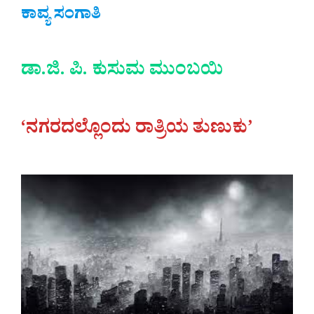
ಕಾವ್ಯ ಸಂಗಾತಿ
ಡಾ.ಜಿ. ಪಿ. ಕುಸುಮ ಮುಂಬಯಿ
‘ನಗರದಲ್ಲೊಂದು ರಾತ್ರಿಯ ತುಣುಕು’