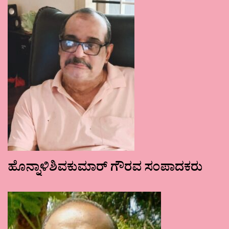
ಹೊನ್ನಾಳಿಶಿವಕುಮಾರ್ ಗೌರವ ಸಂಪಾದಕರು