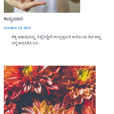
ಕಾವ್ಯಯಾನ
October 19, 2019
ಲೆಕ್ಕ ಇಡುವುದನ್ನು ನಿಲ್ಲಿಸಿದ್ದೇನೆ ಚಂದ್ರಪ್ರಭ.ಬಿ ಅದೊಂದು ದಿನ ಅಪ್ಪ
ನನ್ನ ಅವಸರಿಸಿ ಬರ…