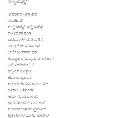
ಪೆನ್ನು ಪೆನ್ಸಿಲ್ಲಿಗೆ!
ಅವರವರ ದಿನದಿನದ
ಬದುಕಿಗಾಗಿ
ಅಲ್ಲಿಂದಿಲ್ಲಿಗೆ ಇಲ್ಲಿಂದಲ್ಲಿಗೆ
ದುಡಿವ ಧಾವಂತ
ಎದೆಯೊಳಗೆ ದುಡಿದುಡಿಸಿ
ಎಂಥದೋ ಇರಬಾರದ
ಅರ್ಜೆಂಟಿದ್ದವರ ಥರ
ಅಡ್ಡಾಡುವ ಮಧ್ಯಮ ಜನರ ಹಾಗೆ
ಬರೆಯಬೇಕುಕವಿತೆ
ಥಟ್ಟಂತ ಎಲ್ಲರೂ
ಹೋ ಎನ್ನುವಂತೆ
ಅಕ್ಷರ ಅರಿಯದ ಅಮಾಯಕ
ಕೂಡ ಓದಿಸಿಕಂಡು
ಅರ್ಥ ಮಾಡಿಕೊಂಡು
ಖುಷಿಯಿಂದ ಬೀಗುವ ಹಾಗೆ
ಸಂಕೀರ್ಣಗಳ ಮುಕ್ತಿಯಿಂದ
ಕ್ಲಿಷ್ಟ ಪದಗಳ ಜಾದೂ ಚಾಟಿಗಳ