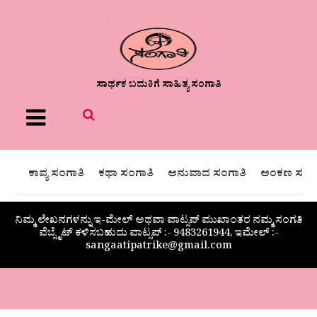
ಸಾರ್ಥಕ ಬದುಕಿಗೆ ಸಾಹಿತ್ಯ ಸಂಗಾತಿ
Menu
ಕಾವ್ಯ ಸಂಗಾತಿ
ಕಥಾ ಸಂಗಾತಿ
ಅನುವಾದ ಸಂಗಾತಿ
ಅಂಕಣ ಸಂಗಾ
ನಿಮ್ಮ ಲೇಖನಗಳನ್ನು ಇ-ಮೇಲ್ ಅಥವಾ ವಾಟ್ಸಪ್ ಮುಖಾಂತರ ನಮ್ಮ ಸಂಗತಿ
ವೆಬ್ಸೈಟ್ ಕಳಿಸಬಹುದು ವಾಟ್ಸಪ್‌ :- 9483261944, ಇಮೇಲ್ :-
sangaatipatrike@gmail.com