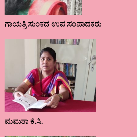
ಗಾಯತ್ರಿ ಸುಂಕದ ಉಪ ಸಂಪಾದಕರು
ಮಮತಾ ಕೆ.ಸಿ.