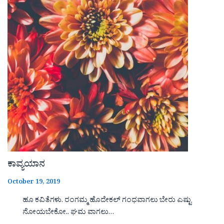
ಕಾವ್ಯಯಾನ
October 19, 2019
ಹೂ ಕವಿತೆಗಳು. ರಂಗಮ್ಮ ಹೊದೇಕಲ್ ಗಂಧವಾಗಲು ಬೇರು ಎಷ್ಟು
ನೋಯಬೇಕೋ.. ಘಮ ವಾಗಲು…