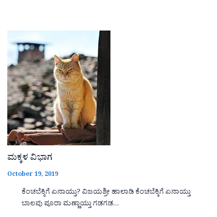
ಮಕ್ಕಳ ವಿಭಾಗ
October 19, 2019
ಕೆಂಚಬೆಕ್ಕಿಗೆ ಏನಾಯ್ತು? ವಿಜಯಶ್ರೀ ಹಾಲಾಡಿ ಕೆಂಚಬೆಕ್ಕಿಗೆ ಏನಾಯ್ತು
ಬಾಲವು ಪೂರಾ ಮಣ್ಣಾಯ್ತು ಗಡಗಡ…