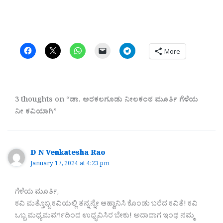
More
3 thoughts on “ಡಾ. ಅರಕಲಗೂಡು ನೀಲಕಂಠ ಮೂರ್ತಿ ಗೆಳೆಯ
ನೀ ಕವಿಯಾಗಿ”
D N Venkatesha Rao
January 17, 2024 at 4:23 pm
ಗೆಳೆಯ ಮೂರ್ತಿ,
ಕವಿ ಮತ್ತೊಬ್ಬ ಕವಿಯಲ್ಲಿ ತನ್ನನ್ನೇ ಆಹ್ವಾನಿಸಿ ಕೊಂಡು ಬರೆದ ಕವಿತೆ! ಕವಿ
ಒಬ್ಬ ಮಧ್ಯಮವರ್ಗದಿಂದ ಉಧ್ಭವಿಸಿರ ಬೇಕು! ಅದಾದಾಗ ಇಂಥ ನಮ್ಮ