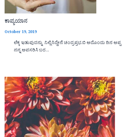
ಕಾವ್ಯಯಾನ
October 19, 2019
ಲೆಕ್ಕ ಇಡುವುದನ್ನು ನಿಲ್ಲಿಸಿದ್ದೇನೆ ಚಂದ್ರಪ್ರಭ.ಬಿ ಅದೊಂದು ದಿನ ಅಪ್ಪ
ನನ್ನ ಅವಸರಿಸಿ ಬರ…