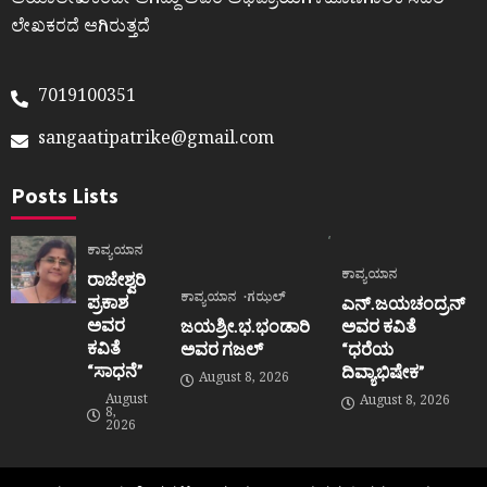
ಆಯಾಲೇಖಕರದೇ ಆಗಿದ್ದು ಅವರ ಅಭಿಪ್ರಾಯಗಳಹೊಣೆಗಾರಿಕೆ ಸದರಿ
ಲೇಖಕರದೆ ಆಗಿರುತ್ತದೆ
7019100351
sangaatipatrike@gmail.com
Posts Lists
ಕಾವ್ಯಯಾನ
ಕಾವ್ಯಯಾನ
ರಾಜೇಶ್ವರಿ
ಕಾವ್ಯಯಾನ
ಗಝಲ್
ಪ್ರಕಾಶ
ಎನ್.ಜಯಚಂದ್ರನ್
ಅವರ
ಜಯಶ್ರೀ.ಭ.ಭಂಡಾರಿ
ಅವರ ಕವಿತೆ
ಕವಿತೆ
ಅವರ ಗಜಲ್
“ಧರೆಯ
“ಸಾಧನೆ”
ದಿವ್ಯಾಭಿಷೇಕ”
August 8, 2026
August
August 8, 2026
8,
2026