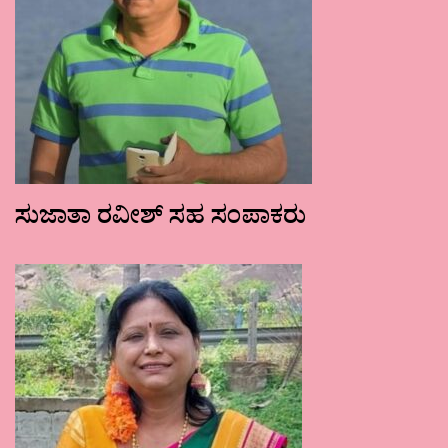
ಸುಜಾತಾ ರವೀಶ್ ಸಹ ಸಂಪಾಕರು