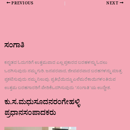
PREVIOUS
NEXT
ಸಂಗಾತಿ
ಕನ್ನಡದ ಓದುಗರಿಗೆ ಉತ್ತಮವಾದ ಎಲ್ಲ ಪ್ರಕಾರದ ಬರಹಳನ್ನು ಓದಲು
ಒದಗಿಸುವುದು ನಮ್ಮ ಗುರಿ. ಜನಪರವಾದ, ಜೀವಪರವಾದ ಬರಹಗಳನ್ನು ಮಾತ್ರ
ಪ್ರಕಟಿಸುವುದು ನಮ್ಮ ನಿಲುವು. ಪ್ರತಿಭೆಯಿದ್ದೂ ಎಲೆಮರೆಕಾಯಿಗಳಂತಿರುವ
ಉತ್ತಮ ಬರಹಗಾರರಿಗೆ ವೇದಿಕೆಒದಗಿಸುವುದು ʼಸಂಗಾತಿʼಯ ಉದ್ದೇಶ.
ಕು.ಸ.ಮಧುಸೂದನರಂಗೇಹಳ್ಳಿ
ಪ್ರಧಾನಸಂಪಾದಕರು