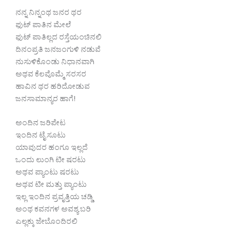
ನನ್ನ ನಿನ್ನಂಥ ಜನರ ಥರ
ಫುಟ್ ಪಾತಿನ ಮೇಲೆ
ಫುಟ್ ಪಾತಿಲ್ಲದ ರಸ್ತೆಯಂಚಿನಲಿ
ದಿನಂಪ್ರತಿ ಜನಜಂಗುಳಿ ನಡುವೆ
ನುಸುಳಿಕೊಂಡು ನಿಧಾನವಾಗಿ
ಅಥವ ಕೆಲವೊಮ್ಮೆ ಸರಸರ
ಹಾವಿನ ಥರ ಹರಿದೋಡುವ
ಜನಸಾಮಾನ್ಯರ ಹಾಗೆ!
ಅಂದಿನ ಜರಿಪೇಟ
ಇಂದಿನ ಟೈ ಸೂಟು
ಯಾವುದರ ಹಂಗೂ ಇಲ್ಲದೆ
ಒಂದು ಲುಂಗಿ ಟೀ ಷರಟು
ಅಥವ ಪ್ಯಾಂಟು ಷರಟು
ಅಥವ ಟೀ ಮತ್ತು ಪ್ಯಾಂಟು
ಇಲ್ಲ ಇಂದಿನ ಪ್ರವೃತ್ತಿಯ ಚಡ್ಡಿ
ಅಂಥ ಕವನಗಳ ಅವಶ್ಯ ಬರಿ
ಎಲ್ಲಕ್ಕು ಜೇಬೊಂದಿರಲಿ