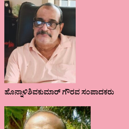
ಹೊನ್ನಾಳಿಶಿವಕುಮಾರ್ ಗೌರವ ಸಂಪಾದಕರು