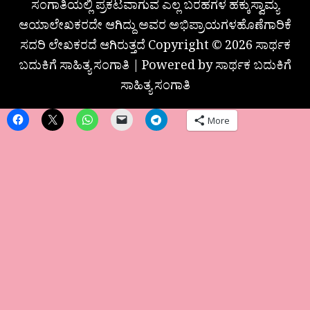
ಸಂಗಾತಿಯಲ್ಲಿ ಪ್ರಕಟವಾಗುವ ಎಲ್ಲ ಬರಹಗಳ ಹಕ್ಕುಸ್ವಾಮ್ಯ
ಆಯಾಲೇಖಕರದೇ ಆಗಿದ್ದು ಅವರ ಅಭಿಪ್ರಾಯಗಳಹೊಣೆಗಾರಿಕೆ
ಸದರಿ ಲೇಖಕರದೆ ಆಗಿರುತ್ತದೆ Copyright © 2026 ಸಾರ್ಥಕ
ಬದುಕಿಗೆ ಸಾಹಿತ್ಯ ಸಂಗಾತಿ | Powered by ಸಾರ್ಥಕ ಬದುಕಿಗೆ
ಸಾಹಿತ್ಯ ಸಂಗಾತಿ
More