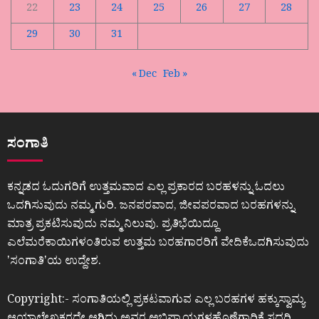
22
23
24
25
26
27
28
29
30
31
« Dec
Feb »
ಸಂಗಾತಿ
ಕನ್ನಡದ ಓದುಗರಿಗೆ ಉತ್ತಮವಾದ ಎಲ್ಲ ಪ್ರಕಾರದ ಬರಹಳನ್ನು ಓದಲು
ಒದಗಿಸುವುದು ನಮ್ಮ ಗುರಿ. ಜನಪರವಾದ, ಜೀವಪರವಾದ ಬರಹಗಳನ್ನು
ಮಾತ್ರ ಪ್ರಕಟಿಸುವುದು ನಮ್ಮ ನಿಲುವು. ಪ್ರತಿಭೆಯಿದ್ದೂ
ಎಲೆಮರೆಕಾಯಿಗಳಂತಿರುವ ಉತ್ತಮ ಬರಹಗಾರರಿಗೆ ವೇದಿಕೆಒದಗಿಸುವುದು
ʼಸಂಗಾತಿʼಯ ಉದ್ದೇಶ.
Copyright:- ಸಂಗಾತಿಯಲ್ಲಿ ಪ್ರಕಟವಾಗುವ ಎಲ್ಲ ಬರಹಗಳ ಹಕ್ಕುಸ್ವಾಮ್ಯ