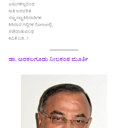
ಏಟುಗಳಿಲ್ಲದಂಥ
ಅತಿ ಜನಭರಿತ
ಸಣ್ಣ ಸಣ್ಣ ಕಿರಿದಾರಿಗಳ
ಕಿರಿದಾದ ಗಲ್ಲಿಗಳ ಗೋಜಲಲ್ಲಿ
ನಡೆದಾಡುವಂಥ
ಕವಿತೆ ಬರಿ…!
ಡಾ. ಅರಕಲಗೂಡು ನೀಲಕಂಠ ಮೂರ್ತಿ