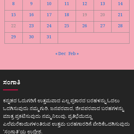
8
9
10
11
12
13
14
15
16
17
18
19
20
21
22
23
24
25
26
27
28
29
30
31
« Dec
Feb »
ಸಂಗಾತಿ
ಕನ್ನಡದ ಓದುಗರಿಗೆ ಉತ್ತಮವಾದ ಎಲ್ಲ ಪ್ರಕಾರದ ಬರಹಳನ್ನು ಓದಲು
ಒದಗಿಸುವುದು ನಮ್ಮ ಗುರಿ. ಜನಪರವಾದ, ಜೀವಪರವಾದ ಬರಹಗಳನ್ನು
ಮಾತ್ರ ಪ್ರಕಟಿಸುವುದು ನಮ್ಮ ನಿಲುವು. ಪ್ರತಿಭೆಯಿದ್ದೂ
ಎಲೆಮರೆಕಾಯಿಗಳಂತಿರುವ ಉತ್ತಮ ಬರಹಗಾರರಿಗೆ ವೇದಿಕೆಒದಗಿಸುವುದು
ʼಸಂಗಾತಿʼಯ ಉದ್ದೇಶ.