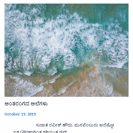
ಅಂತರಂಗದ ಅಲೆಗಳು
October 19, 2019
ಸುಜಾತ ರವೀಶ್ ಹೌದು. ಮನವೆಂಬುದು ಅದೆಷ್ಪೋ