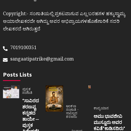
Copyright:- ಸಂಗಾತಿಯಲ್ಲಿ ಪ್ರಕಟವಾಗುವ ಎಲ್ಲ ಬರಹಗಳ ಹಕ್ಕುಸ್ವಾಮ್ಯ
ಆಯಾಲೇಖಕರದೇ ಆಗಿದ್ದು ಅವರ ಅಭಿಪ್ರಾಯಗಳಹೊಣೆಗಾರಿಕೆ ಸದರಿ
ಲೇಖಕರದೆ ಆಗಿರುತ್ತದೆ
7019100351
sangaatipatrike@gmail.com
Posts Lists
ಪುಸ್ತಕ
ಸಂಗಾತಿ
“ಸಾವಿರದ
ಶರಣವ್ವ
ಅಂಕಣ
ಕಾವ್ಯಯಾನ
ಸಂಗಾತಿ
ಕನ್ನಡದ
ಸಾವಿಲ್ಲದ
ಅಮು ಭಾವಜೀವಿ
ಶರಣರು
ತಾಯೇ —
ಮುಸ್ಟೂರು ಅವರ
ಪುಸ್ತಕ
ಕವಿತೆ”ಕಾಡಿಸದಿರು”