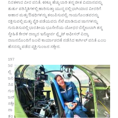
ನಿರತಳಾದ ವೀರ ವನಿತೆ, 40ಕ್ಕೂ ಹೆಚ್ಚು ಬಾರಿ ತನ್ನ ಚೀತ ವಿಮಾನವನ್ನು
ತುರ್ತು ಪರಿಸ್ಥಿತಿಗಳಲ್ಲಿ ಹಾರಿಸುತ್ತಾ ಯುದ್ಧ ದಲ್ಲಿ ಭಾಗಿಯಾದ ವೀರರಿಗೆ
ಆಹಾರ ಮತ್ತು ಔಷಧಿಗಳನ್ನು ತಲುಪಿಸುವಲ್ಲಿ, ಗಾಯಗೊಂಡವರನ್ನು
ರಕ್ಷಿಸುವಲ್ಲಿ ಮತ್ತು ವೈರಿ ಪಡೆಯವರು ನೆಲೆ ಮಾಡಿರುವ ಜಾಗಗಳನ್ನು
ಗುರುತಿಸುವಲ್ಲಿ ಭಾರತೀಯ ಭೂಸೇನೆಯ ಯೋಧರ ಬೆನ್ನೆಲುಬಾಗಿ ತನ್ನ
ಸ್ನೇಹಿತೆ ಕೇರಳ ರಾಜ್ಯದ ಇನ್ನೋರ್ವ ಫ್ಲೈಟ್ ಆಫೀಸರ್ ವಿದ್ಯಾ
ರಾಜನರೊಂದಿಗೆ ಜಂಟಿ ಕಾರ್ಯಾಚರಣೆ ನಡೆಸಿದ ಕಾರ್ಗಿಲ್ ವನಿತೆ ಎಂಬ
ಹೆಸರನ್ನು ಪಡೆದ ವ್ಯಕ್ತಿ ಗುಂಜನ ಸಕ್ಸೇನ.
197
5ರ
ಲ್ಲಿ
ಜನಿ
ಸಿದ
ಗುಂ
ಜನ್
ಸಕ್ಸೇ
ನಾ
ತಂ