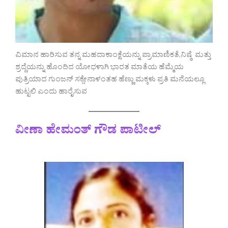
ವಿಮಾನ ಹಾರಿಸುವ ತನ್ನ ಮಹದಾಕಾಂಕ್ಷೆಯನ್ನು ಪ್ರಾಮಾಣಿಕತೆ,ನಿಷ್ಠೆ ಮತ್ತು
ಶ್ರದ್ದೆಯನ್ನು ಹೊಂದಿದ ಯೋಧಳಾಗಿ ಭಾರತ ಮಾತೆಯ ಹೆಮ್ಮೆಯ
ಪುತ್ರಿಯಾದ ಗುಂಜನ್ ಸಕ್ಸೇನಾಳಂತಹ ಹೆಣ್ಣು ಮಕ್ಕಳು ಪ್ರತಿ ಮನೆಯಲ್ಲೂ
ಹುಟ್ಟಲಿ ಎಂದು ಹಾರೈಸುವ
ವೀಣಾ ಹೇಮಂತ್ ಗೌಡ ಪಾಟೀಲ್