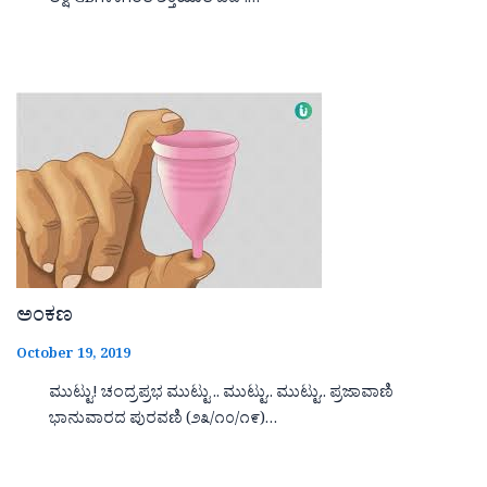
ಲಕ್ಷ GBಗಳಾಗಿಂತ ಶಕ್ತಿಯುತ ಚಿಪ್.…
ಅಂಕಣ
October 19, 2019
ಮುಟ್ಟು! ಚಂದ್ರಪ್ರಭ ಮುಟ್ಟು .. ಮುಟ್ಟು.. ಮುಟ್ಟು.. ಪ್ರಜಾವಾಣಿ
ಭಾನುವಾರದ ಪುರವಣಿ (೨೩/೧೦/೧೯)…