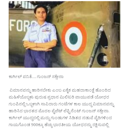
ಕಾರ್ಗಿಲ್ ವನಿತೆ…. ಗುಂಜನ್ ಸಕ್ಸೇನಾ
ವಿಮಾನವನ್ನು ಹಾರಿಸಬೇಕು ಎಂಬ ಏಕೈಕ ಮಹದಾಕಾಂಕ್ಷೆ ಹೊಂದಿದ
ಮಹಿಳೆಯೊಬ್ಬಳು ಪುರುಷ ಪ್ರಧಾನ ಮಿಲಿಟರಿ ವಾಯುಪಡೆ ಯೋಧರ
ಗುಂಪಿನಲ್ಲಿ ಒಬ್ಬಳಾಗಿ ಸಾವಿರಾರು ಗಂಟೆಗಳ ಕಾಲ ಯುದ್ಧ ವಿಮಾನವನ್ನು
ಹಾರಿಸಿದ ಭಾರತದ ಮೊದಲ ಪೈಲೆಟ್ ಲೆಫ್ಟಿನೆಂಟ್ ಗುಂಜನ್ ಸಕ್ಸೇನಾ.
ಕಾರ್ಗಿಲ್ ಯುದ್ಧದಲ್ಲಿ ಮದ್ದು ಗುಂಡುಗಳ ಸಿಡಿತದ ನಡುವೆ ವೈರಿಗಳಿಂದ
ಗಾಯಗೊಂಡ 900ಕ್ಕೂ ಹೆಚ್ಚು ಭಾರತೀಯ ಯೋಧರನ್ನು ರಕ್ಷಿಸುವಲ್ಲಿ