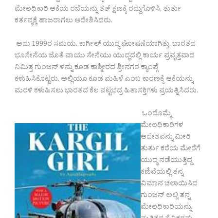
ಮೇಲಧಿಕಾರಿ ಆಕೆಯ ರಜೆಯನ್ನು ತತ್ ಕ್ಷಣಕ್ಕೆ ರದ್ದುಗೊಳಿಸಿ, ತುರ್ತು
ಕರ್ತವ್ಯಕ್ಕೆ ಹಾಜರಾಗಲು ಆದೇಶಿಸಿದರು.
ಅದು 1999ರ ಸಮಯ. ಕಾರ್ಗಿಲ್ ಯುದ್ಧ ಘೋಷಣೆಯಾಗಿತ್ತು. ಭಾರತದ
ಭೂಸೇನೆಯ ಜೊತೆ ವಾಯು ಸೇನೆಯು ಯುದ್ಧದಲ್ಲಿ ಕಾರ್ಯ ಪ್ರವೃತ್ತವಾದ
ನಿಮಿತ್ತ ಗುಂಜನ್ ಳನ್ನು ಕೂಡ ಕಾಶ್ಮೀರದ ಶ್ರೀನಗರ ಕ್ಯಾಂಪ್ಗೆ
ಕಳುಹಿಸಿಕೊಟ್ಟರು. ಅಲ್ಲಿಯೂ ಕೂಡ ಮಹಿಳೆ ಎಂಬ ಕಾರಣಕ್ಕೆ ಆಕೆಯನ್ನು
ಮರಳಿ ಕಳುಹಿಸಲು ಭಾರತದ ಕೆಲ ಪಟ್ಟಭದ್ರ ಹಿತಾಸಕ್ತಿಗಳು ಪ್ರಯತ್ನಿಸಿದರು.
ಒಂದೊಮ್ಮೆ
ಮೇಲಧಿಕಾರಿಗಳ
ಆದೇಶವನ್ನು ಮೀರಿ
ತುರ್ತು ಕರೆಯ ಮೇರೆಗೆ
ಯುದ್ಧ ನಡೆಯುತ್ತಿದ್ದ
ಕಣಿವೆಯಲ್ಲಿ ತನ್ನ
ವಿಮಾನ ಚಲಾಯಿಸಿದ
ಗುಂಜನ್ ಅಲ್ಲಿ ತನ್ನ
ಮೇಲಧಿಕಾರಿಯನ್ನು