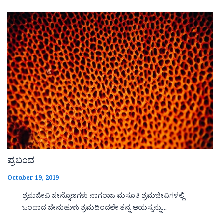
ಪ್ರಬಂದ
October 19, 2019
ಶ್ರಮಜೀವಿ ಜೇನ್ನೊಣಗಳು ನಾಗರಾಜ ಮಸೂತಿ ಶ್ರಮಜೀವಿಗಳಲ್ಲಿ
ಒಂದಾದ ಜೇನುಹುಳು ಶ್ರಮದಿಂದಲೇ ತನ್ನ ಆಯಸ್ಸನ್ನು…