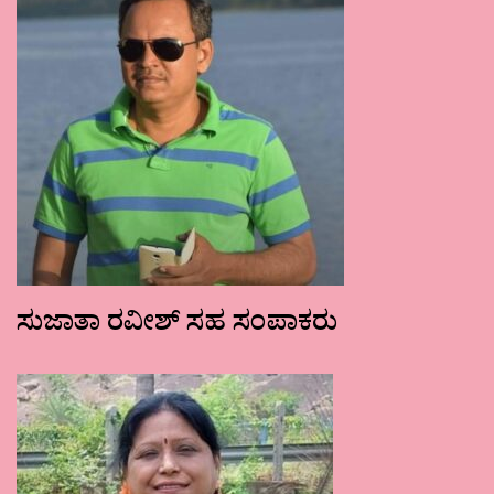
ಸುಜಾತಾ ರವೀಶ್ ಸಹ ಸಂಪಾಕರು