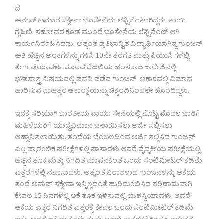
ದೆ
ಅನುಪ್ ಕುಮಾರ ಸಕ್ಸೇನಾ ಭೂಸೇನೆಯ ಲೆಫ್ಟಿನೆಂಟಾಗಿದ್ದರು. ತಾಯಿ
ಗೃಹಿಣಿ. ಸಹೋದರ ಕೂಡ ಮುಂದೆ ಭೂಸೇನೆಯ ಲೆಫ್ಟಿನೆಂಟ್ ಆಗಿ
ಕಾರ್ಯನಿರ್ವಹಿಸಿದನು. ಅತ್ಯಂತ ಪ್ರತಿಭಾನ್ವಿತ ವಿದ್ಯಾರ್ಥಿಯಾಗಿದ್ದ ಗುಂಜನ್
ಅತಿ ಹೆಚ್ಚಿನ ಅಂಕಗಳನ್ನು ಗಳಿಸಿ 10ನೇ ತರಗತಿ ಮತ್ತು ಪಿಯುಸಿ ಗಳಲ್ಲಿ
ತೇರ್ಗಡೆಯಾದಳು. ಮುಂದೆ ದೆಹಲಿಯ ಹಂಸರಾಜ ಕಾಲೇಜಿನಲ್ಲಿ
ಭೌತಶಾಸ್ತ್ರ ವಿಷಯದಲ್ಲಿ ಪದವಿ ಪಡೆದ ಗುಂಜನ್ ಆಕಾಶದಲ್ಲಿ ವಿಮಾನ
ಹಾರಿಸುವ ಮಹತ್ತರ ಆಕಾಂಕ್ಷೆಯನ್ನು ಚಿಕ್ಕಂದಿನಿಂದಲೇ ಹೊಂದಿದ್ದಳು.
ಇದಕ್ಕೆ ಸರಿಯಾಗಿ ಭಾರತೀಯ ವಾಯು ಸೇನೆಯಲ್ಲಿ ಮೊಟ್ಟ ಮೊದಲ ಬಾರಿಗೆ
ಮಹಿಳೆಯರಿಗೆ ಯುದ್ಧವಿಮಾನ ಚಲಾಯಿಸಲು ಅರ್ಜಿ ಸಲ್ಲಿಸಲು
ಆಹ್ವಾನಿಸಲಾಯಿತು. ತಂದೆಯ ಬೆಂಬಲದಿಂದ ಅರ್ಜಿ ಸಲ್ಲಿಸಿದ ಗುಂಜನ್
ಎಲ್ಲ ಪ್ರಾರಂಭಿಕ ಪರೀಕ್ಷೆಗಳಲ್ಲಿ ಪಾಸಾದಳು.ಆದರೆ ವೈದ್ಯಕೀಯ ಪರೀಕ್ಷೆಯಲ್ಲಿ
ಹೆಚ್ಚಿನ ತೂಕ ಮತ್ತು ನಿಗದಿತ ಮಾಪನಕಿಂತ ಒಂದು ಸೆಂಟಿಮೀಟರ್ ಕಡಿಮೆ
ಎತ್ತರಗಳಲ್ಲಿ ನಪಾಸಾದಳು. ಅತ್ಯಂತ ನಿರಾಶಳಾದ ಗುಂಜನಳನ್ನು ಆಕೆಯ
ತಂದೆ ಅನುಪ್ ಸಕ್ಸೇನಾ ಇನ್ನಿಲ್ಲದಂತೆ ಹುರಿದುಂಬಿಸಿದ ಪರಿಣಾಮವಾಗಿ
ಕೇವಲ 15 ದಿನಗಳಲ್ಲಿ ಆಕೆ ತೂಕ ಇಳಿಸುವಲ್ಲಿ ಯಶಸ್ವಿಯಾದಳು, ಆದರೆ
ಆಕೆಯ ಎತ್ತರ ನಿಗದಿತ ಎತ್ತರಕ್ಕೆ ಕೇವಲ ಒಂದು ಸೆಂಟಿಮೀಟರ್ ಕಡಿಮೆ