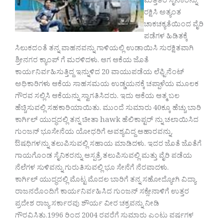
ಮತ್ತಿತರ ಸೈನಿಕರನ್ನು
ರಕ್ಷಿಸಿ ಅತ್ಯಂತ
ಚಾಕಚಕ್ಯತೆಯಿಂದ ವೈರಿ
ಪಡೆಗಳ ಹಿಡಿತಕ್ಕೆ
ಸಿಲುಕದಂತೆ ತನ್ನ ವಾಹನವನ್ನು ಗಾಳಿಯಲ್ಲಿ ಉಡಾಯಿಸಿ ಸುರಕ್ಷಿತವಾಗಿ
ಶ್ರೀನಗರ ಕ್ಯಾಂಪ್ ಗೆ ಮರಳಿದಳು. ಆಗ ಆಕೆಯ ಜೊತೆ
ಕಾರ್ಯನಿರ್ವಹಿಸುತ್ತಿದ್ದ ಇನ್ನುಳಿದ 20 ವಾಯುಪಡೆಯ ಲೆಫ್ಟಿನೆಂಟ್
ಅಧಿಕಾರಿಗಳು ಆಕೆಯ ಸಾಹಸಮಯ ಉಡ್ಡಯನಕ್ಕೆ ಚಪ್ಪಾಳೆಯ ಮೂಲಕ
ಗೌರವ ಸಲ್ಲಿಸಿ ಆಕೆಯನ್ನು ಸ್ವಾಗತಿಸಿದರು. ಇದು ಆಕೆಯ ಆತ್ಮ ಬಲ
ಹೆಚ್ಚಿಸುವಲ್ಲಿ ಸಹಕಾರಿಯಾಯಿತು. ಮುಂದೆ ಸುಮಾರು 40ಕ್ಕೂ ಹೆಚ್ಚು ಬಾರಿ
ಕಾರ್ಗಿಲ್ ಯುದ್ಧದಲ್ಲಿ ತನ್ನ ಚೀತಾ hawk ಹೆಲಿಕಾಪ್ಟರ್ ನ್ನು ಚಲಾಯಿಸಿದ
ಗುಂಜನ್ ಭೂಸೇನೆಯ ಯೋಧರಿಗೆ ಅವಶ್ಯವಿದ್ದ ಆಹಾರವನ್ನು,
ಔಷಧಿಗಳನ್ನು ತಲುಪಿಸುವಲ್ಲಿ ಸಹಾಯ ಮಾಡಿದಳು. ಇದರ ಜೊತೆ ಜೊತೆಗೆ
ಗಾಯಗೊಂಡ ಸೈನಿಕರನ್ನು ಆಸ್ಪತ್ರೆ ತಲುಪಿಸುವಲ್ಲಿ ಮತ್ತು ವೈರಿ ಪಡೆಯ
ನೆಲೆಗಳ ಸುಳಿವನ್ನು ಗುರುತಿಸುವಲ್ಲಿ ಭೂ ಸೇನೆಗೆ ನೆರವಾದಳು.
ಕಾರ್ಗಿಲ್ ಯುದ್ಧದಲ್ಲಿ ಮೊಟ್ಟ ಮೊದಲ ಬಾರಿಗೆ ತನ್ನ ಸಹೋದ್ಯೋಗಿ ವಿದ್ಯಾ
ರಾಜನರೊಂದಿಗೆ ಕಾರ್ಯನಿರ್ವಹಿಸಿದ ಗುಂಜನ್ ಸಕ್ಸೇನಾಳಿಗೆ ಉತ್ತರ
ಪ್ರದೇಶ ರಾಜ್ಯ ಸರ್ಕಾರವು ಶೌರ್ಯ ವೀರ ಚಕ್ರವನ್ನು ನೀಡಿ
ಗೌರವಿಸಿತು.1996 ರಿಂದ 2004 ರವರೆಗೆ ಸುಮಾರು ಎಂಟು ವರ್ಷಗಳ