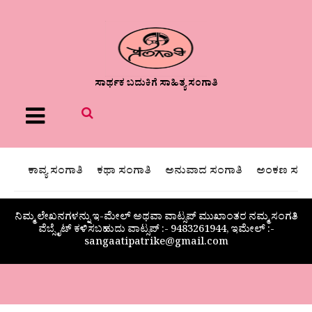
ಸಾರ್ಥಕ ಬದುಕಿಗೆ ಸಾಹಿತ್ಯ ಸಂಗಾತಿ
Menu
ಕಾವ್ಯ ಸಂಗಾತಿ
ಕಥಾ ಸಂಗಾತಿ
ಅನುವಾದ ಸಂಗಾತಿ
ಅಂಕಣ ಸಂಗಾ
ನಿಮ್ಮ ಲೇಖನಗಳನ್ನು ಇ-ಮೇಲ್ ಅಥವಾ ವಾಟ್ಸಪ್ ಮುಖಾಂತರ ನಮ್ಮ ಸಂಗತಿ
ವೆಬ್ಸೈಟ್ ಕಳಿಸಬಹುದು ವಾಟ್ಸಪ್‌ :- 9483261944, ಇಮೇಲ್ :-
sangaatipatrike@gmail.com