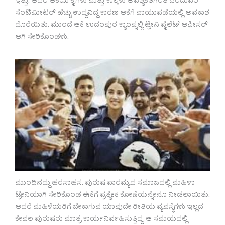
ಇತ್ತು. ಆದರೆ ಆಕೆಯ ಕೈಗಳು ಮತ್ತು ಕಾಲ್ಗಳು ಅವಶ್ಯಕತೆಗಿಂತ ಒಂದುವರೆ
ಸೆಂಟಿಮೀಟರ್ ಹೆಚ್ಚು ಉದ್ದವಿದ್ದ ಕಾರಣ ಆಕೆಗೆ ವಾಯುಪಡೆಯಲ್ಲಿ ಅವಕಾಶ
ದೊರೆಯಿತು. ಮುಂದೆ ಆಕೆ ಉದಂಪುರ ಕ್ಯಾಂಪ್ನಲ್ಲಿ ಟ್ರೇನಿ ಪೈಲೆಟ್ ಆಫೀಸರ್
ಆಗಿ ಸೇರಿಕೊಂಡಳು.
ಮುಂದಿನದ್ದು ಹರಸಾಹಸ. ಪುರುಷ ಪಾರಮ್ಯದ ಸಮಾಜದಲ್ಲಿ ಮಹಿಳಾ
ಟ್ರೇನಿಯಾಗಿ ಸೇರಿಕೊಂಡ ಈಕೆಗೆ ಪ್ರತ್ಯೇಕ ಕೋಣೆಯನ್ನೇನೂ ನೀಡಲಾಯಿತು.
ಆದರೆ ಮಹಿಳೆಯರಿಗೆ ಬೇಕಾಗುವ ಯಾವುದೇ ರೀತಿಯ ವ್ಯವಸ್ಥೆಗಳು ಇಲ್ಲದ
ಕೇವಲ ಪುರುಷರು ಮಾತ್ರ ಕಾರ್ಯನಿರ್ವಹಿಸುತ್ತಿದ್ದ ಆ ಸಮಯದಲ್ಲಿ