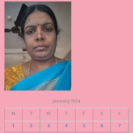
January 2024
M
T
W
T
F
S
S
1
2
3
4
5
6
7