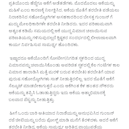
ಪ್ರತಿಯೊಂದು ಹೆಜ್ಜೆಗೂ ಆಕೆಗೆ ಅಡೆತಡೆಗಳು. ಮೊದಮೊದಲು ಆಕೆಯನ್ನು
ಮಹಿಳೆ ಎಂಬ ಕಾರಣಕ್ಕೆ ನಿರ್ಲಕ್ಷಿಸಿದ, ಆಕೆಯ ಜೊತೆಗೆ ತರಬೇತಿ ಪಡೆಯಲು
ನಿರಾಕರಿಸಿದ ಸಹೋದ್ಯೋಗಿಗಳ ಅಸಹಕಾರದಿಂದ ಬೇಸತ್ತ ಗುಂಜನ್ ಗೆ
ಖುದ್ದು ಮೇಲಧಿಕಾರಿಗಳೇ ತರಬೇತಿ ನೀಡಿದರು. ಇದರ ಪರಿಣಾಮವಾಗಿ
ಅತ್ಯಂತ ಕಡಿಮೆ ಸಮಯದಲ್ಲಿ ಆಕೆ ಯುದ್ಧ ವಿಮಾನ ಚಲಾಯಿಸುವ
ಪರಿಣತಿಯನ್ನು ಗಳಿಸುವುದಲ್ಲದೆ ಕ್ಲಿಷ್ಟಕರ ಸಂದರ್ಭದಲ್ಲಿ ಲೀಲಾಜಾಲವಾಗಿ
ಕಾರ್ಯ ನಿರ್ವಹಿಸುವ ಸಾಮರ್ಥ್ಯ ಹೊಂದಿದಳು.
ಇಷ್ಟಾದರೂ ಆಕೆಯೊಂದಿಗೆ ಸೋರ್ಟೀ(ನಿಗದಿತ ಸ್ಥಳದಿಂದ ಯುದ್ಧ
ವಿಮಾನವನ್ನು ಚಲಾಯಿಸಿಕೊಂಡು ಅಪರಿಚಿತ ಸ್ಥಳದಲ್ಲಿ ಕೆಲ ಗಂಟೆಗಳ ಕಾಲ
ವಿಮಾನ ಹಾರಾಡಿಸಿ ಮತ್ತೆ ಮರಳಿ ಬರುವ ತರಬೇತಿ) ತರಬೇತಿಗೆ ಯಾವ
ಪುರುಷ ಸಹೋದ್ಯೋಗಿಗಳು ಸಾತ್ ನೀಡುತ್ತಿರಲಿಲ್ಲ. ಇದರ ಜೊತೆಗೆ ಆಕೆಗೆ
ಸೆಲ್ಯೂಟ್ ಮಾಡಬೇಕಾಗುತ್ತದೆ ಎಂದು ಆಕೆಗಿಂತ ಕೆಳ ಹಂತದ ನೌಕರರು
ಆಕೆಯನ್ನು ತಪ್ಪಿಸಿ ಓಡಾಡುತ್ತಿದ್ದರು ಇದು ಆಕೆಯ ಆತ್ಮಾಭಿಮಾನಕ್ಕೆ
ಬಲವಾದ ಪೆಟ್ಟನ್ನು ನೀಡುತ್ತಿತ್ತು.
ಹೀಗೆ ಒಂದು ಬಾರಿ ಅತಿಯಾದ ನಿರಾಶೆಯನ್ನು ಅನುಭವಿಸಿದ ಗುಂಜನ್
ರಜೆ ಚೀಟಿಯನ್ನು ಬರೆದು ಪೋಸ್ಟ್ ಮಾಡಿ ಮನೆಗೆ ತೆರಳಿದಳು. ಆದರೆ ಆಕೆಗೆ
ತರಬೇತಿ ನೀಡಿದ್ದ, ಆಕೆಯ ಸಾಮರ್ಥ್ಯ ಅರಿತಿದ್ದ ವಾಯುಪಡೆಯ