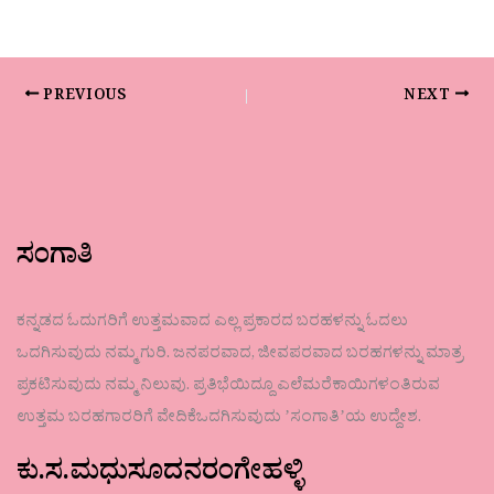
PREVIOUS
NEXT
ಸಂಗಾತಿ
ಕನ್ನಡದ ಓದುಗರಿಗೆ ಉತ್ತಮವಾದ ಎಲ್ಲ ಪ್ರಕಾರದ ಬರಹಳನ್ನು ಓದಲು
ಒದಗಿಸುವುದು ನಮ್ಮ ಗುರಿ. ಜನಪರವಾದ, ಜೀವಪರವಾದ ಬರಹಗಳನ್ನು ಮಾತ್ರ
ಪ್ರಕಟಿಸುವುದು ನಮ್ಮ ನಿಲುವು. ಪ್ರತಿಭೆಯಿದ್ದೂ ಎಲೆಮರೆಕಾಯಿಗಳಂತಿರುವ
ಉತ್ತಮ ಬರಹಗಾರರಿಗೆ ವೇದಿಕೆಒದಗಿಸುವುದು ʼಸಂಗಾತಿʼಯ ಉದ್ದೇಶ.
ಕು.ಸ.ಮಧುಸೂದನರಂಗೇಹಳ್ಳಿ