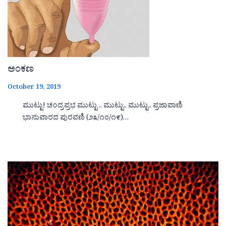
ಅಂಕಣ
October 19, 2019
ಮುಟ್ಟು! ಚಂದ್ರಪ್ರಭ ಮುಟ್ಟು .. ಮುಟ್ಟು.. ಮುಟ್ಟು.. ಪ್ರಜಾವಾಣಿ
ಭಾನುವಾರದ ಪುರವಣಿ (೨೩/೧೦/೧೯)…