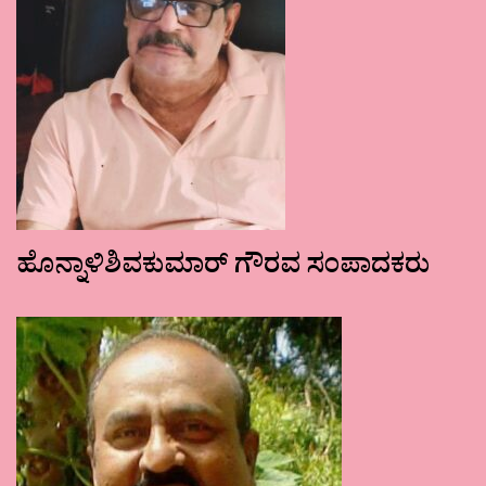
ಹೊನ್ನಾಳಿಶಿವಕುಮಾರ್ ಗೌರವ ಸಂಪಾದಕರು