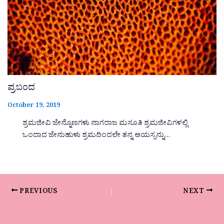
ಪ್ರಬಂದ
October 19, 2019
ಶ್ರಮಜೀವಿ ಜೇನ್ನೊಣಗಳು ನಾಗರಾಜ ಮಸೂತಿ ಶ್ರಮಜೀವಿಗಳಲ್ಲಿ
ಒಂದಾದ ಜೇನುಹುಳು ಶ್ರಮದಿಂದಲೇ ತನ್ನ ಆಯಸ್ಸನ್ನು…
PREVIOUS
NEXT