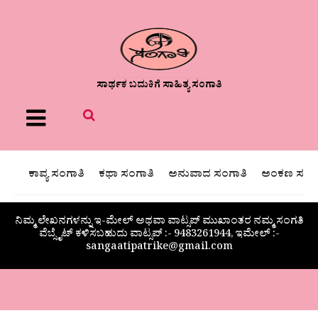
ಸಾರ್ಥಕ ಬದುಕಿಗೆ ಸಾಹಿತ್ಯ ಸಂಗಾತಿ
Menu
ಕಾವ್ಯ ಸಂಗಾತಿ
ಕಥಾ ಸಂಗಾತಿ
ಅನುವಾದ ಸಂಗಾತಿ
ಅಂಕಣ ಸಂಗಾ
ನಿಮ್ಮ ಲೇಖನಗಳನ್ನು ಇ-ಮೇಲ್ ಅಥವಾ ವಾಟ್ಸಪ್ ಮುಖಾಂತರ ನಮ್ಮ ಸಂಗತಿ
ವೆಬ್ಸೈಟ್ ಕಳಿಸಬಹುದು ವಾಟ್ಸಪ್‌ :- 9483261944, ಇಮೇಲ್ :-
sangaatipatrike@gmail.com