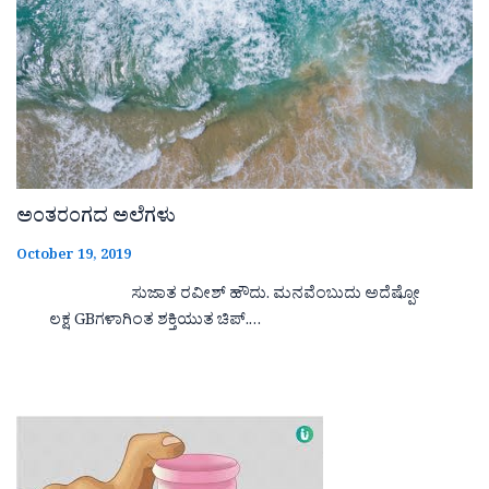
ಅಂತರಂಗದ ಅಲೆಗಳು
October 19, 2019
ಸುಜಾತ ರವೀಶ್ ಹೌದು. ಮನವೆಂಬುದು ಅದೆಷ್ಪೋ
ಲಕ್ಷ GBಗಳಾಗಿಂತ ಶಕ್ತಿಯುತ ಚಿಪ್.…