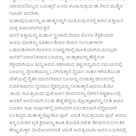
ಯಾರಾದರೊಬ್ಬರು ಬರುತ್ತಾರೆ ಎಂದು ಊಹಿಸುವುದು ಈ ನೆಲದ ಮಣ್ಣಿನ
ಗುಣವೇ ಇರಬೇಕು.
ಮಹಾಪುರುಷರನ್ನು ಮಹಾತ್ಮರನ್ನಾಗಿ ರೂಪಿಸುವುದರಲ್ಲಿ ಅವರ ಪತ್ನಿಯರ
ಪಾತ್ರ ಅಪಾರವಾಗಿರುತ್ತದೆ.
ಆದರೆ ಪತ್ನಿಯನ್ನು ಮಹಾನ ಸ್ತ್ರೀವಾದಿ,ದೇಶದ ಮೊದಲ ಶಿಕ್ಷಕಿಯಾಗಿ
ಅವರು ಮಾಡಿದ್ದು ಇತಿಹಾಸ ಕೇವಲ ಜೀವನ ಸಂಗಾತಿಗಳಾಗಿ ,
ಒಡನಾಡಿಗಳಾಗಿ,ಜೀವನದ ಸಂಕಷ್ಟಗಳಲ್ಲಿ ಜೋತೆಯಾಗಿರುವುದಲ್ಲದೇ
ಅವರಿಗೆ ಮಾನಸಿಕವಾದ ಬಲವನ್ನು , ಉತ್ಸಾಹವನ್ನು ಹೆಚ್ಚಿಸುವ
ಶಕ್ತಿಯಾಗಿಯೂ ಇದ್ದು.ಅವರು ಕಠಿಣವಾದ, ಕಷ್ಟಸಾಧ್ಯವಾದ ಸಮಯದಲ್ಲಿ
ಬಲವನ್ನು, ಪ್ರೇರಣೆಯನ್ನು ಒದಗಿಸುತ್ತಾರೆ.ಧೈರ್ಯ,ಸಾಹಸ ಕಳೆದುಕೊಂಡ
ವೇಳೆಯಲ್ಲಿ ನೈತಿಕ ಮಾನಸಿಕವಾದ ಬಲವನ್ನು ನೀಡುತ್ತಾ ಜೀವನದಲ್ಲಿ
ವಿಚಲಿತವಾಗದ ಸ್ಥಿರವಾದ ಚೈತನ್ಯವನ್ನು ನೀಡುತ್ತಾರೆ.ಅದರಂತೆಯೇ
ತಾಯಿ ಸಾವಿತ್ರಿಬಾಯಿ ಫುಲೆ ಅವರ ಜೀವನವನ್ನು ಬೆಳಗಿಸಿ ಕಷ್ಟಕಾಲದಲ್ಲಿ
ಅವರಿಗೆ ಆಸರೆಯಾಗಿ ನಿಂತು ಹೆಜ್ಜೆ ಹೆಜ್ಜೆಗೂ ಪ್ರೋತ್ಸಾಹವನ್ನು ನೀಡಿ ಅವರ
ಬದುಕಿನ ಸುಖ ದುಃಖಗಳಲ್ಲಿ ಭಾಗಿಯಾಗಿ ನಿರಂತರವಾಗಿ ಬೆನ್ನೆಲುಬಾಗಿ
ನಿಂತಿದ್ದರು ಮಹಾತ್ಮ ಜ್ಯೋತಿಬಾ ಫುಲೆ. ಮಾತೆ ಸಾವಿತ್ರಿಬಾಯಿ ಫುಲೆ ಅವರು
ತನ್ನ ಬದುಕಿನ ಪ್ರತಿ ಕ್ಷಣವನ್ನು ಕೂಡ ಶೋಷಿತ,ದಲಿತ, ಕೆಳವರ್ಗದ,ನಿರ್ಗತಿಕ
ಹೆಣ್ಣು ಮಕ್ಕಳ ವೀಮೋಚನದಾತೆ ಮಾತೆ ಸಾವಿತ್ರಿಬಾಯಿ ಅವರ ಬದುಕಿನಲ್ಲಿ