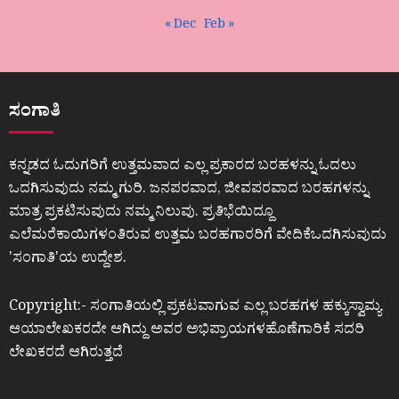
« Dec
Feb »
ಸಂಗಾತಿ
ಕನ್ನಡದ ಓದುಗರಿಗೆ ಉತ್ತಮವಾದ ಎಲ್ಲ ಪ್ರಕಾರದ ಬರಹಳನ್ನು ಓದಲು
ಒದಗಿಸುವುದು ನಮ್ಮ ಗುರಿ. ಜನಪರವಾದ, ಜೀವಪರವಾದ ಬರಹಗಳನ್ನು
ಮಾತ್ರ ಪ್ರಕಟಿಸುವುದು ನಮ್ಮ ನಿಲುವು. ಪ್ರತಿಭೆಯಿದ್ದೂ
ಎಲೆಮರೆಕಾಯಿಗಳಂತಿರುವ ಉತ್ತಮ ಬರಹಗಾರರಿಗೆ ವೇದಿಕೆಒದಗಿಸುವುದು
ʼಸಂಗಾತಿʼಯ ಉದ್ದೇಶ.
Copyright:- ಸಂಗಾತಿಯಲ್ಲಿ ಪ್ರಕಟವಾಗುವ ಎಲ್ಲ ಬರಹಗಳ ಹಕ್ಕುಸ್ವಾಮ್ಯ
ಆಯಾಲೇಖಕರದೇ ಆಗಿದ್ದು ಅವರ ಅಭಿಪ್ರಾಯಗಳಹೊಣೆಗಾರಿಕೆ ಸದರಿ
ಲೇಖಕರದೆ ಆಗಿರುತ್ತದೆ