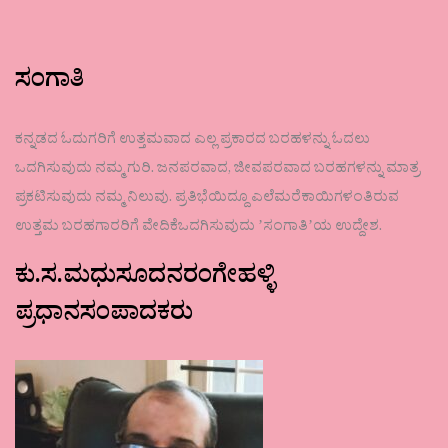
ಸಂಗಾತಿ
ಕನ್ನಡದ ಓದುಗರಿಗೆ ಉತ್ತಮವಾದ ಎಲ್ಲ ಪ್ರಕಾರದ ಬರಹಳನ್ನು ಓದಲು
ಒದಗಿಸುವುದು ನಮ್ಮ ಗುರಿ. ಜನಪರವಾದ, ಜೀವಪರವಾದ ಬರಹಗಳನ್ನು ಮಾತ್ರ
ಪ್ರಕಟಿಸುವುದು ನಮ್ಮ ನಿಲುವು. ಪ್ರತಿಭೆಯಿದ್ದೂ ಎಲೆಮರೆಕಾಯಿಗಳಂತಿರುವ
ಉತ್ತಮ ಬರಹಗಾರರಿಗೆ ವೇದಿಕೆಒದಗಿಸುವುದು ʼಸಂಗಾತಿʼಯ ಉದ್ದೇಶ.
ಕು.ಸ.ಮಧುಸೂದನರಂಗೇಹಳ್ಳಿ
ಪ್ರಧಾನಸಂಪಾದಕರು