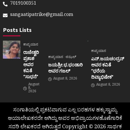
7019100351
sangaatipatrike@gmail.com
Posts Lists
ಕಾವ್ಯಯಾನ
ಕಾವ್ಯಯಾನ
ರಾಜೇಶ್ವರಿ
ಕಾವ್ಯಯಾನ
ಗಝಲ್
ಪ್ರಕಾಶ
ಎನ್.ಜಯಚಂದ್ರನ್
ಅವರ
ಜಯಶ್ರೀ.ಭ.ಭಂಡಾರಿ
ಅವರ ಕವಿತೆ
ಕವಿತೆ
ಅವರ ಗಜಲ್
“ಧರೆಯ
“ಸಾಧನೆ”
ದಿವ್ಯಾಭಿಷೇಕ”
August 8, 2026
August
August 8, 2026
8,
2026
ಸಂಗಾತಿಯಲ್ಲಿ ಪ್ರಕಟವಾಗುವ ಎಲ್ಲ ಬರಹಗಳ ಹಕ್ಕುಸ್ವಾಮ್ಯ
ಆಯಾಲೇಖಕರದೇ ಆಗಿದ್ದು ಅವರ ಅಭಿಪ್ರಾಯಗಳಹೊಣೆಗಾರಿಕೆ
ಸದರಿ ಲೇಖಕರದೆ ಆಗಿರುತ್ತದೆ Copyright © 2026 ಸಾರ್ಥಕ