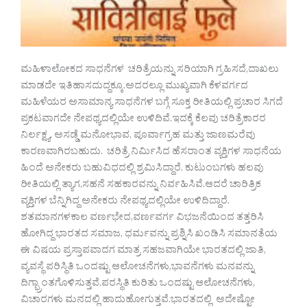
ಮಹಿಳಾಲೋಕದ ಸಾಧನೆಗಳ ಚರಿತ್ರೆಯನ್ನು ಸರಿಯಾಗಿ ಗ್ರಹಿಸದೆ,ದಾಖಲು
ಮಾಡದೇ ಇತಿಹಾಸದುದ್ದಕ್ಕೂ.ಅದರಲ್ಲೂ ಮುಖ್ಯವಾಗಿ ಕೆಳವರ್ಗದ
ಮಹಿಳೆಯರ ಅಸಾಮಾನ್ಯ ಸಾಧನೆಗಳ ಬಗ್ಗೆ ಸೂಕ್ತ ರೀತಿಯಲ್ಲಿ ಪ್ರಚಾರ ಸಿಗದೆ
ಪ್ರಕಟವಾಗದೇ ನೇಪಥ್ಯದಲ್ಲಿಯೇ ಉಳಿದಿವೆ.ಇದಕ್ಕೆ ಕೆಲವು ಚರಿತ್ರೆಕಾರರ
ನಿರ್ಲಕ್ಷ್ಯ, ಅಸಡ್ಡೆ ಮನೋಭಾವ, ಪೂರ್ವಾಗ್ರಹ ಮತ್ತು ಜಾಣಮರೆವು
ಕಾರಣವಾಗಿರಬಹುದು. ಚರಿತ್ರೆ ನಿರ್ಮಿಸಿದ ಹೆಸರಾಂತ ವ್ಯಕ್ತಿಗಳ ಸಾಧನೆಯ
ಹಿಂದೆ ಅನೇಕರು ಬಹುವಿಧದಲ್ಲಿ ಶ್ರಮಿಸಿದ್ದಾರೆ. ಕುಟುಂಬಗಳು ಹಲವು
ರೀತಿಯಲ್ಲಿ ತ್ಯಾಗ,ಸಹನೆ ಸಹಕಾರವನ್ನು ನಿರ್ವಹಿಸಿವೆ.ಆದರೆ ಚಾರಿತ್ರಿಕ
ವ್ಯಕ್ತಿಗಳ ಬೆನ್ನಿಗಿದ್ದ ಅನೇಕರು ನೇಪಥ್ಯದಲ್ಲಿಯೇ ಉಳಿದಿದ್ದಾರೆ.
ಶತಮಾನಗಳಕಾಲ ವರ್ಣಭೇದ,ವರ್ಣವರ್ಗ ವಿಭಜನೆಯಿಂದ ತತ್ತರಿಸಿ
ಹೋಗಿದ್ದ ಭಾರತದ ಸಮಾಜ, ಧರ್ಮವನ್ನು ಪ್ರಶ್ನಿಸಿ ಖಂಡಿಸಿ ಸಮಾನತೆಯ
ಈ ವಿಷಯ ಪ್ರಸ್ತಾಪವಾದಗ ಮಾತ್ರ ಸಹಜವಾಗಿಯೇ ಭಾರತದಲ್ಲಿ ಜಾತಿ,
ವ್ಯವಸ್ಥೆ ಪರಿಸ್ಥಿತಿ ಒಂದಷ್ಟು ಆಲೋಚನೆಗಳು,ಭಾವನೆಗಳು ಮನವನ್ನು
ದಿಗ್ಭ್ರಾಂತಗೊಳಿಸುತ್ತವೆ.ಪರಸ್ಥಿತಿ ಕುರಿತು ಒಂದಷ್ಟು ಆಲೋಚನೆಗಳು,
ವಿಚಾರಗಳು ಮನದಲ್ಲಿ ಹಾದುಹೋಗುತ್ತವೆ.ಭಾರತದಲ್ಲಿ ಅದೇಷ್ಟೋ