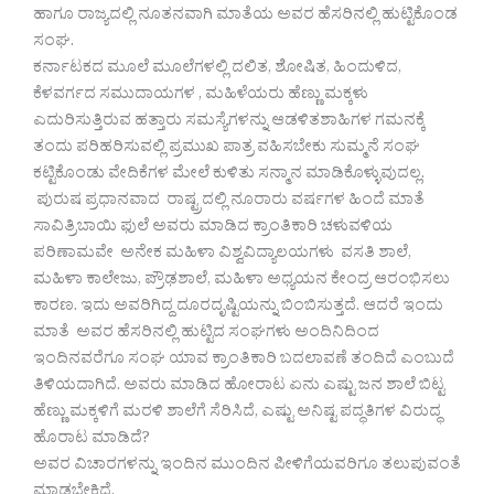
ಹಾಗೂ ರಾಜ್ಯದಲ್ಲಿ ನೂತನವಾಗಿ ಮಾತೆಯ ಅವರ ಹೆಸರಿನಲ್ಲಿ ಹುಟ್ಟಿಕೊಂಡ
ಸಂಘ.
ಕರ್ನಾಟಕದ ಮೂಲೆ ಮೂಲೆಗಳಲ್ಲಿ ದಲಿತ, ಶೋಷಿತ, ಹಿಂದುಳಿದ,
ಕೆಳವರ್ಗದ ಸಮುದಾಯಗಳ , ಮಹಿಳೆಯರು ಹೆಣ್ಣು ಮಕ್ಕಳು
ಎದುರಿಸುತ್ತಿರುವ ಹತ್ತಾರು ಸಮಸ್ಯೆಗಳನ್ನು ಆಡಳಿತಶಾಹಿಗಳ ಗಮನಕ್ಕೆ
ತಂದು ಪರಿಹರಿಸುವಲ್ಲಿ ಪ್ರಮುಖ ಪಾತ್ರ ವಹಿಸಬೇಕು ಸುಮ್ಮನೆ ಸಂಘ
ಕಟ್ಟಿಕೊಂಡು ವೇದಿಕೆಗಳ ಮೇಲೆ ಕುಳಿತು ಸನ್ಮಾನ ಮಾಡಿಕೊಳ್ಳುವುದಲ್ಲ.
ಪುರುಷ ಪ್ರಧಾನವಾದ ರಾಷ್ಟ್ರದಲ್ಲಿ ನೂರಾರು ವರ್ಷಗಳ ಹಿಂದೆ ಮಾತೆ
ಸಾವಿತ್ರಿಬಾಯಿ ಫುಲೆ ಅವರು ಮಾಡಿದ ಕ್ರಾಂತಿಕಾರಿ ಚಳುವಳಿಯ
ಪರಿಣಾಮವೇ ಅನೇಕ ಮಹಿಳಾ ವಿಶ್ವವಿದ್ಯಾಲಯಗಳು ವಸತಿ ಶಾಲೆ,
ಮಹಿಳಾ ಕಾಲೇಜು, ಪ್ರೌಢಶಾಲೆ, ಮಹಿಳಾ ಅಧ್ಯಯನ ಕೇಂದ್ರ ಆರಂಭಿಸಲು
ಕಾರಣ. ಇದು ಅವರಿಗಿದ್ದ ದೂರದೃಷ್ಟಿಯನ್ನು ಬಿಂಬಿಸುತ್ತದೆ. ಆದರೆ ಇಂದು
ಮಾತೆ ಅವರ ಹೆಸರಿನಲ್ಲಿ ಹುಟ್ಟಿದ ಸಂಘಗಳು ಅಂದಿನಿದಿಂದ
ಇಂದಿನವರೆಗೂ ಸಂಘ ಯಾವ ಕ್ರಾಂತಿಕಾರಿ ಬದಲಾವಣೆ ತಂದಿದೆ ಎಂಬುದೆ
ತಿಳಿಯದಾಗಿದೆ. ಅವರು ಮಾಡಿದ ಹೋರಾಟ ಏನು ಎಷ್ಟು ಜನ ಶಾಲೆ ಬಿಟ್ಟ
ಹೆಣ್ಣು ಮಕ್ಕಳಿಗೆ ಮರಳಿ ಶಾಲೆಗೆ ಸೆರಿಸಿದೆ, ಎಷ್ಟು ಅನಿಷ್ಟ ಪದ್ಧತಿಗಳ ವಿರುದ್ಧ
ಹೊರಾಟ ಮಾಡಿದೆ?
ಅವರ ವಿಚಾರಗಳನ್ನು ಇಂದಿನ ಮುಂದಿನ ಪೀಳಿಗೆಯವರಿಗೂ ತಲುಪುವಂತೆ
ಮಾಡಬೇಕಿದೆ.