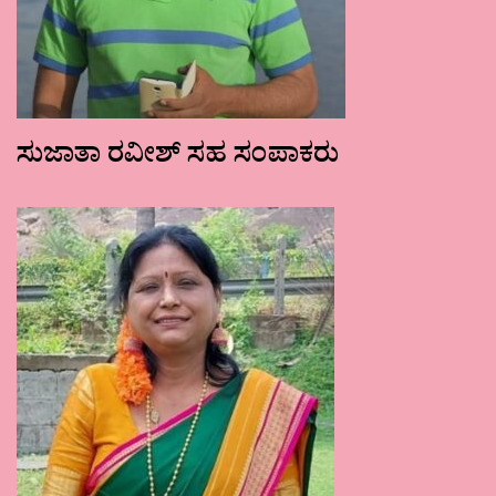
ಸುಜಾತಾ ರವೀಶ್ ಸಹ ಸಂಪಾಕರು