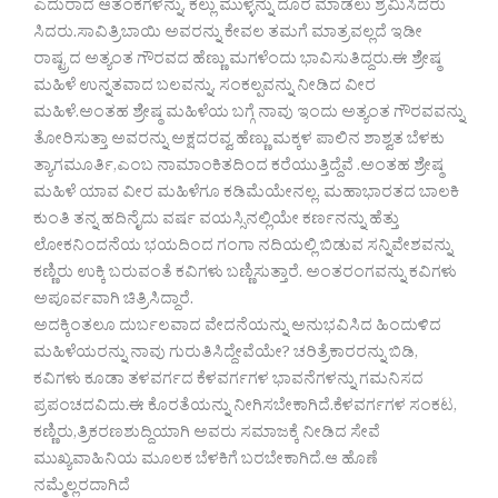
ಎದುರಾದ ಆತಂಕಗಳನ್ನು, ಕಲ್ಲು ಮುಳ್ಳನ್ನು ದೂರ ಮಾಡಲು ಶ್ರಮಿಸಿದರು
ಸಿದರು.ಸಾವಿತ್ರಿಬಾಯಿ ಅವರನ್ನು ಕೇವಲ ತಮಗೆ ಮಾತ್ರವಲ್ಲದೆ ಇಡೀ
ರಾಷ್ಟ್ರದ ಅತ್ಯಂತ ಗೌರವದ ಹೆಣ್ಣು ಮಗಳೆಂದು ಭಾವಿಸುತಿದ್ದರು.ಈ ಶ್ರೇಷ್ಠ
ಮಹಿಳೆ ಉನ್ನತವಾದ ಬಲವನ್ನು, ಸಂಕಲ್ಪವನ್ನು ನೀಡಿದ ವೀರ
ಮಹಿಳೆ.ಅಂತಹ ಶ್ರೇಷ್ಠ ಮಹಿಳೆಯ ಬಗ್ಗೆ ನಾವು ಇಂದು ಅತ್ಯಂತ ಗೌರವವನ್ನು
ತೋರಿಸುತ್ತಾ ಅವರನ್ನು ಅಕ್ಷದರವ್ವ ಹೆಣ್ಣು ಮಕ್ಕಳ ಪಾಲಿನ ಶಾಶ್ವತ ಬೆಳಕು
ತ್ಯಾಗಮೂರ್ತಿ,ಎಂಬ ನಾಮಾಂಕಿತದಿಂದ ಕರೆಯುತ್ತಿದ್ದೆವೆ .ಅಂತಹ ಶ್ರೇಷ್ಠ
ಮಹಿಳೆ ಯಾವ ವೀರ ಮಹಿಳೆಗೂ ಕಡಿಮೆಯೇನಲ್ಲ. ಮಹಾಭಾರತದ ಬಾಲಕಿ
ಕುಂತಿ ತನ್ನ ಹದಿನೈದು ವರ್ಷ ವಯಸ್ಸಿನಲ್ಲಿಯೇ ಕರ್ಣನನ್ನು ಹೆತ್ತು
ಲೋಕನಿಂದನೆಯ ಭಯದಿಂದ ಗಂಗಾ ನದಿಯಲ್ಲಿ ಬಿಡುವ ಸನ್ನಿವೇಶವನ್ನು
ಕಣ್ಣಿರು ಉಕ್ಕಿ ಬರುವಂತೆ ಕವಿಗಳು ಬಣ್ಣಿಸುತ್ತಾರೆ. ಅಂತರಂಗವನ್ನು ಕವಿಗಳು
ಅಪೂರ್ವವಾಗಿ ಚಿತ್ರಿಸಿದ್ದಾರೆ.
ಅದಕ್ಕಿಂತಲೂ ದುರ್ಬಲವಾದ ವೇದನೆಯನ್ನು ಅನುಭವಿಸಿದ ಹಿಂದುಳಿದ
ಮಹಿಳೆಯರನ್ನು ನಾವು ಗುರುತಿಸಿದ್ದೇವೆಯೇ? ಚರಿತ್ರೆಕಾರರನ್ನು ಬಿಡಿ,
ಕವಿಗಳು ಕೂಡಾ ತಳವರ್ಗದ ಕೆಳವರ್ಗಗಳ ಭಾವನೆಗಳನ್ನು ಗಮನಿಸದ
ಪ್ರಪಂಚದವಿದು.ಈ ಕೊರತೆಯನ್ನು ನೀಗಿಸಬೇಕಾಗಿದೆ.ಕೆಳವರ್ಗಗಳ ಸಂಕಟ,
ಕಣ್ಣಿರು,ತ್ರಿಕರಣಶುದ್ದಿಯಾಗಿ ಅವರು ಸಮಾಜಕ್ಕೆ ನೀಡಿದ ಸೇವೆ
ಮುಖ್ಯವಾಹಿನಿಯ ಮೂಲಕ ಬೆಳಕಿಗೆ ಬರಬೇಕಾಗಿದೆ.ಆ ಹೊಣೆ
ನಮ್ಮೆಲ್ಲರದಾಗಿದೆ