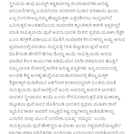
ಸ್ತ್ರೀಯರು ತಾವು ಖುದ್ದಾಗಿ ಕಷ್ಟಕಾರ್ಪಣ್ಯ ,ಕಂದಾಚಾರಗಳು,ಅನಿಷ್ಟ
ಪರಂಪರೆಗಳನ್ನು ಎದುರಿಸಿದರು ಪರರಿಗಾಗಿ ಮಿಡಿದ ಪರಿಣಾಮ ಇಂದು
ಎಲ್ಲ ರಂಗಗಳಲ್ಲೂ ನಮ್ಮ ಹೆಣ್ಣುಮಕ್ಕಳು ಎತ್ತರಕೇರಲು ಸಾದ್ಯವಾಗಿದೆ
ಎನಿಸುತ್ತದೆ.ಅಂತಹದೊಂದು ಸಾಮಾಜಿಕ ಕ್ರಾಂತಿಕಾರಿ ಕಾಳಜಿ ಇಲ್ಲದಿದ್ದರೆ
ಮಾತೆ ಸಾವಿತ್ರಿಬಾಯಿ ಫುಲೆ ಅವರು ಭಾರತ ದೇಶದ ಪ್ರಥಮ ಮಹಿಳಾ ಶಿಕ್ಷಕಿ
ಎಂಬ ಹೆಗ್ಗಳಿಕೆ ಪಡೀಯುವ ಜೊತೆಗೆ ಸಾಮಾಜಿಕ ಕೆಲಸಗಳನ್ನು ಅಷ್ಟು ಆಗಾಧ
ಪ್ರಮಾಣದಲ್ಲಿ ಮಾಡಲು ಸಾಧ್ಯವಿತ್ತೆ ?ಪತಿ ಜ್ಯೋತಿಬಾ ಫುಲೆ ಅವರ
ಜೊತೆಗೂಡಿ ಹೆಗಲಿಗೆ ಹೆಗಲು ಕೊಟ್ಟು ತಾಯಿ ಸಾವಿತ್ರಿಬಾಯಿ ಅವರು
ಮಾಡಿದ ಕೆಲಸ ಕಾರ್ಯಗಳು ಕಡಿಮೆಯೇ! 19ನೇ ಶತಮಾನದ ಹೊತ್ತಿಗೆ
ನಮ್ಮ ಭಾರತ ದೇಶದಲ್ಲಿ ಅನೇಕ ಅನಿಷ್ಟ ಪದ್ಧತಿಗಳು ಇದ್ದ ಸಂದರ್ಭದಲ್ಲಿ
ಅಂಥಹ ಕೆಟ್ಟ ಅಸಹ್ಯ ಹುಟ್ಟಿಸುವ ವಾತಾವರಣದಲ್ಲಿ ಹೆಣ್ಣು ಮಕ್ಕಳ
ಶಿಕ್ಷಣಕ್ಕಾಗಿ ಮಹಿಳೆಯರ ಏಳಿಗೆಗಾಗಿ ಕಂಕಣಭದ್ದರಾಗಿ ನಿಂತರು ಮಾತೆ
ಸಾವಿತ್ರಿಬಾಯಿ ಫುಲೆ.ಅದಕ್ಕೆಂದೆ ಇಂದು ಅವರನ್ನು ಆಧುನಿಕ ಭಾರತದ
ಭಾರತದ ಸ್ತ್ರೀವಾದದ ತಾಯಿ ಎಂದು ಗೌರವಿಸಲಾಗುತ್ತದೆ.ಪತಿ ಮಹಾತ್ಮಾ
ಜ್ಯೋತಿಬಾ ಫುಲೆ ಅವರ ಜೊತೆಗೂಡಿ ಭಾರತದ ಪ್ರಥಮ ಮಹಿಳಾ ಶಾಲೆ
ಸ್ಥಾಪಿಸಿದ ಕೀರ್ತಿ ಅವರಿಗೆ ಸಲ್ಲುತ್ತದೆ.ಕಷ್ಟ ನಷ್ಟಗಳನ್ನು ಅಡೆತಡೆಗಳನ್ನು
ಎದುರಿಸಿ ನಾವು ಮುಂದೆ ಬರಬೇಕು.ಭವಿಷ್ಯ” ನಮ್ಮದು” ಎಂದು
ಸಾವಿತ್ರಿಬಾಯಿ ಫುಲೆ ಹೇಳಿದ್ದರು.ಆ ಮಾತು ಇಂದು ಸತ್ಯವಾಗಿದೆಯಲ್ಲವೇ?
ಕಷ್ಟಗಳು ಕಠಿಣ ಪರಿಸ್ಥಿತಿಗಳು ಸಂದಿಗ್ದಗಳು ಎದುರಾದಾಗ ದಾರಿತೋರಲೆಂದು