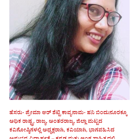
ಹೆಸರು- ಪ್ರೇಮಾ ಆರ್ ಶೆಟ್ಟಿ ಕಾವ್ಯನಾಮ- ಹನಿ ಬಿಂದುನೂರಕ್ಕೂ
ಅಧಿಕ ರಾಷ್ಟ್ರ, ರಾಜ್ಯ, ಅಂತರರಾಜ್ಯ, ಜಿಲ್ಲಾ ಮಟ್ಟದ
ಕವಿಗೋಷ್ಠಿಗಳಲ್ಲಿ ಅಧ್ಯಕ್ಷರಾಗಿ, ಕವಿಯಾಗಿ, ಭಾಗವಹಿಸಿದ