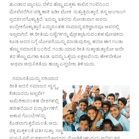
ತುಂಡಾದ ಪ್ಯಾಂಟು, ಬೆಳೆದ ಹೆಣ್ಣು ಮಕ್ಕಳು ಕಾಲಿನ ಗಂಟಿನಿಂದ
ಮೇಲೆವರೆಗಿನ ಚಡ್ಡಿ ಹಾಕಿ ಇಡೀ ಲೋಕ ಸುತ್ತುತ್ತಿರುತ್ತಾರೆ. ತನ್ನ ಅಂಗಾಂಗ
ಪ್ರದರ್ಶನಗೊಳ್ಳುತ್ತಿದೆ, ಇದನ್ನು ಇತರರು ನೋಡುವಾಗ ಅವರು
ಉದ್ರೇಕಗೊಳ್ಳುತ್ತಾರೆ ಎನ್ನುವಂತಹ ಸಾಮಾನ್ಯ ಪರಿಜ್ಞಾನವೂ ಅವರಲ್ಲಿ
ಇಲ್ಲವಾಗಿದೆ. ಈ ರೀತಿಯ ಬಟ್ಟೆಗಳನ್ನು ಪ್ರೋತ್ಸಾಹಿಸುವಂತಹ ಪೋಷಕರು
ಕೂಡ ಅದರ ಬಗ್ಗೆ ಯೋಚನೆಯನ್ನು ಮಾಡುವುದಿಲ್ಲ. ಹರಣ ಈಗ ಗಂಡು
ಹೆಣ್ಣು ಸಮಾನತೆ ಬಂದಿದೆ. ಗಂಡು ಯಾವ ರೀತಿ ಸುತ್ತಾಡುತ್ತಾನೋ ಅದೇ
ತರ ಹೆಣ್ಣು ಮಗಳು ಕೂಡ. ಇದನ್ನು ಒಳ್ಳೆಯ ಲಕ್ಷಣವೆಂದು ಹೇಳಬೇಕೋ
ಅಥವಾ ಆಧುನಿಕತೆಯ ಹುಚ್ಚು ಎನ್ನಬೇಕು ತಿಳಿಯದು.
ಸಮಾನತೆಯನ್ನು ಸರಿಯಾದ
ರೀತಿ ಆದರೆ ಸಮಾಜದ ಸ್ವಾಸ್ಥ್ಯ
ಕೆಡಬಾರದು ಅಲ್ಲವೇ?
ಅಮೆರಿಕಾದಂತಹ ದೇಶಗಳಲ್ಲಿ
ಹದಿಹರೆಯದ ವಿದ್ಯಾರ್ಥಿಗಳಿಗೆ
ಅಳುವ ಗೊಂಬೆಗಳನ್ನು
ಕೊಡಲಾಗುತ್ತದೆಯಂತೆ. ಅದು
ಚಿಕ್ಕ ಮಕ್ಕಳಂತೆ ವರ್ತಿಸುತ್ತಾ, ಸಣ್ಣ