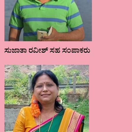
ಸುಜಾತಾ ರವೀಶ್ ಸಹ ಸಂಪಾಕರು