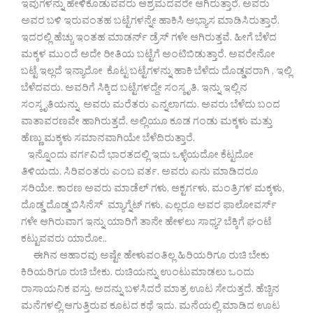
ಇವುಗಳನ್ನು ಹೇಳಿಕೊಡುವವರು ಆಶ್ರಮದವರೇ ಆಗಿರುತ್ತಾರೆ. ಅವರು
ಅವರ ಬಳಿ ಇರುವಂತಹ ಬಟ್ಟೆಗಳನ್ನೇ ಹಾಕಿಸಿ ಅಭ್ಯಾಸ ಮಾಡಿಸಿರುತ್ತಾರೆ.
ಇದರಲ್ಲಿ ಹೆಚ್ಚು ಇಂತಹ ಮಾಡರ್ನ್ ಡ್ರೆಸ್ ಗಳೇ ಆಗಿರುತ್ತವೆ. ಹೀಗೆ ಬೆಳೆದ
ಮಕ್ಕಳ ಮುಂದೆ ಅದೇ ರೀತಿಯ ಬಟ್ಟೆಗೆ ಅಂಟಿಬಿಡುತ್ತಾರೆ. ಅವರೇನೋ
ಬಟ್ಟೆ ಇಲ್ಲದೆ ಇನ್ಯಾರೋ ಕೊಟ್ಟ ಬಟ್ಟೆಗಳನ್ನು ಹಾಕಿ ಬೆಳೆದು ದೊಡ್ಡವರಾಗಿ , ಇಲ್ಲಿ
ಬೆಳೆದವರು. ಅವರಿಗೆ ಸಿಕ್ಕಿದ ಬಟ್ಟೆಗಳದ್ದೇ ಸಂಸ್ಕೃತಿ. ಇನ್ನು ಇಲ್ಲಿನ
ಸಂಸ್ಕೃತಿಯನ್ನು ಅವರು ಮರೆತರು ಎನ್ನಲಾಗದು. ಅವರು ಬೆಳೆದು ಬಂದ
ವಾತಾವರಣವೇ ಹಾಗಿರುತ್ತದೆ. ಅಲ್ಲಿಯೂ ಕೂಡ ಗಂಡು ಮಕ್ಕಳು ಮತ್ತು
ಹೆಣ್ಣು ಮಕ್ಕಳು ಸಮಾನವಾಗಿಯೇ ಬೆಳೆದಿರುತ್ತಾರೆ.
ಇನ್ನೊಂದು ವರ್ಗವಿದೆ ಭಾರತದಲ್ಲಿ ಇದು ಒಳ್ಳೆಯದೋ ಕೆಟ್ಟದೋ
ತಿಳಿಯದು. ಸಿರಿವಂತರು ಎಂಬ ವರ್ತ. ಅವರು ಏನು ಮಾಡಿದರೂ
ಸರಿಯೇ. ಕಾರಣ ಅವರು ಮಾಡೆಲ್ ಗಳು, ಆಕ್ಟರ್ಗಳು, ಮಂತ್ರಿಗಳ ಮಕ್ಕಳು,
ದೊಡ್ಡ ದೊಡ್ಡ ಬಿಸಿನೆಸ್ ಮ್ಯಾಗ್ನೆಟ್ ಗಳು, ಎಲ್ಲರೂ ಅವರ ಫಾಲೋವರ್ಸ್
ಗಳೇ ಆಗಿರುವಾಗ ಇನ್ನು ಯಾರಿಗೆ ತಾನೇ ಹೇಳಲು ಸಾಧ್ಯ? ಬೆಕ್ಕಿಗೆ ಘಂಟೆ
ಕಟ್ಟುವವರು ಯಾರೋ..
ಈಗಿನ ಆಹಾರವು ಅಷ್ಟೇ ಹೇಳುವಂತಿಲ್ಲ ಹಿರಿಯರಿಗೂ ರುಚಿ ಬೇಕು
ಕಿರಿಯರಿಗೂ ರುಚಿ ಬೇಕು. ರುಚಿಯನ್ನು ಉಂಟುಮಾಡಲು ಒಂದು
ರಾಸಾಯನಿಕ ವಸ್ತು. ಅದನ್ನು ಬಳಸಿದರೆ ಮಾತ್ರ ಊಟ ಸೇರುತ್ತದೆ. ಹೆಚ್ಚಿನ
ಮನೆಗಳಲ್ಲಿ ಆಗುತ್ತಿರುವ ಕೂಟದ ಕಥೆ ಇದು. ಮನೆಯಲ್ಲಿ ಮಾಡಿದ ಊಟ