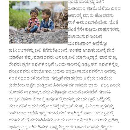
ಇಂದು ಬಾಯನ್ನು ರಚಿಸಿ
ರುಚಿಯಾದ ಕಡಿಮೆ ಬೆಲೆಯ ವಿಷದ
ಆಹಾರಕ್ಕೆ ಮಾರು ಹೋದವನು
ನಾಳೆ ಅನುಭವಿಸಲೇಬೇಕು. ಜೊತೆ
ಜೊತೆಗೆನೇ ಕುಡಿದು ವಾಹನಗಳನ್ನು
ಚಲಾಯಿಸುವ ಇಂದಿನ
ಯುವಜನಾಂಗ ಅದೆಷ್ಟೋ
ಕುಟುಂಬಗಳನ್ನು ಬಲಿ ತೆಗೆದುಕೊಂಡಿದೆ. ಇಂತಹ ಅಚಾತುರ್ಯಕ್ಕೆ ಬೇರೆ
ಯಾರೋ ತಪ್ಪು ಮಾಡದವರು ದಿನನಿತ್ಯ ಬಲಿಯಾಗುತ್ತಿದ್ದಾರೆ. ಪಾಪ ಪುಣ್ಯ
ದೇವರು ಸ್ವರ್ಗ ಇವುಗಳ ಕಲ್ಪನೆ ಒಂದು ಕಾಲದಲ್ಲಿ ಇತ್ತು. ಈಗ ಇವುಗಳನ್ನೆಲ್ಲ
ನಂಬುವವರು ಯಾರೂ ಇಲ್ಲ. ಬದುಕು ಚಿಕ್ಕದು ಸಾಯುವವರೆಗೂ ಅದನ್ನು
ಸಂತಸದಿಂದ ಕಳೆಯಬೇಕು, ಗಮ್ಮತ್ ಮಾಡಬೇಕು ತಿನ್ಬೇಕು ಕುಡಿಬೇಕು
ಕುಣಿಬೇಕು ಅಷ್ಟೇ. ದುಡ್ಡಿರುವ ಸಿರಿವಂತ ವರ್ಗದವರು ಬಾರು, ಪಬ್ಬು ಎಂದು
ಹೋದರೆ ಸಾಮಾನ್ಯ ಜನರು ನಿಶ್ಚಿತಾರ್ಥ ಮದುವೆ ಬರವಣಿಗೆ ಗಣಪತಿ
ಉತ್ಸವ ವಿಸರ್ಜನೆ ಜಾತ್ರೆ ಇವುಗಳಲ್ಲಿ ಅದನ್ನು ಮಾಡುತ್ತಾರೆ. ಒಟ್ಟಿನಲ್ಲಿ
ಮಾನವನಿಗೆ ಬದುಕಿನಲ್ಲಿ ಎಂಟರ್ಟೈನ್ಮೆಂಟ್ ಮುಖ್ಯ. ವಿವಿಧ ಬಣ್ಣಗಳನ್ನು
ಹಾಕಿ ಚಂದ ಕಾಣಿಸಿ ಇಟ್ಟ ಆಹಾರ ರುಚಿಯಾಗಿದ್ದರೆ ಸಾಕು. ಅದನ್ನು ಎಲ್ಲಿ
ಯಾರು ಹೇಗೆ ತಯಾರಿಸಿದರು ಎಂದು ಯಾರೂ ವಿಚಾರಿಸಲು ಆಗುವುದಿಲ್ಲ.
ಇದನ್ನು ಎಲ್ಲ ಸರಿಪಡಿಸಲು ಸಾಧ್ಯವಿಲ್ಲ ಕಾರಣ ಜನರ ಮನಸ್ಸು ಕೆಟ್ಟದರ