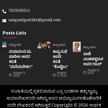
7019100351
sangaatipatrike@gmail.com
Posts Lists
ನಿಮ್ಮೊಂದಿಗೆ
ಕಾವ್ಯಯಾನ
ಕಾವ್ಯಯಾನ
ದಯಾನಂದ ಮ.
ಕಾವ್ಯ ಸುಧೆ
ವಾಣಿ
ಪಾಟೀಲ ಅವರ
ಅವರ
ಯಡಹಳ್ಳಿಮಠ
ಕವಿತೆ
ಕವಿತೆ
ಅವರ ಗಜಲ್
“ಮರೆಯಬೇಕು?”
“ತೊಟ್ಟಿಲು”
August 9,
August 9,
August
2026
2026
9, 2026
ಸಂಗಾತಿಯಲ್ಲಿ ಪ್ರಕಟವಾಗುವ ಎಲ್ಲ ಬರಹಗಳ ಹಕ್ಕುಸ್ವಾಮ್ಯ
ಆಯಾಲೇಖಕರದೇ ಆಗಿದ್ದು ಅವರ ಅಭಿಪ್ರಾಯಗಳಹೊಣೆಗಾರಿಕೆ
ಸದರಿ ಲೇಖಕರದೆ ಆಗಿರುತ್ತದೆ Copyright © 2026 ಸಾರ್ಥಕ