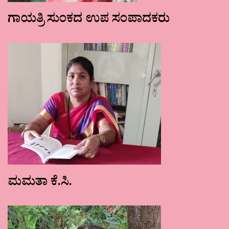
ಗಾಯತ್ರಿ ಸುಂಕದ ಉಪ ಸಂಪಾದಕರು
ಮಮತಾ ಕೆ.ಸಿ.