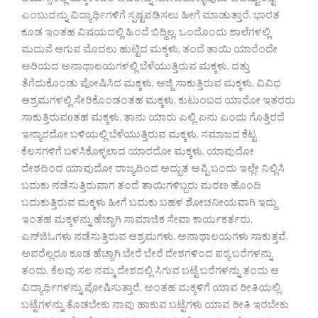
ವಯಸ್ಸಿನಲ್ಲಿ ಮಕ್ಕಳಾದರೆ ಅವರನ್ನು ನೋಡಿಕೊಳ್ಳುವುದು ಅದೆಷ್ಟು ಕಷ್ಟ
ಎಂಬುದನ್ನು ವಿದ್ಯಾರ್ಥಿಗಳಿಗೆ ಸ್ಪಷ್ಟಪಡಿಸಲು ಹೀಗೆ ಮಾಡುತ್ತಾರೆ. ಭಾರತ
ಕೂಡ ಇಂತಹ ವಿಷಯದಲ್ಲಿ ಹಿಂದೆ ಬಿದ್ದಿಲ್ಲ. ಒಂದೊಂದು ಶಾಲೆಗಳಲ್ಲಿ
ಮದುವೆ ಆಗುವ ಮೊದಲು ಹುಟ್ಟಿದ ಮಕ್ಕಳು, ತಂದೆ ತಾಯಿ ಯಾರೆಂದೇ
ಅರಿಯದ ಅನಾಥಾಲಯಗಳಲ್ಲಿ ಬೆಳೆಯುತ್ತಿರುವ ಮಕ್ಕಳು, ದತ್ತು
ತೆಗೆದುಕೊಂಡು ಪೋಷಿಸಿದ ಮಕ್ಕಳು, ಅಜ್ಜಿ ಸಾಕುತ್ತಿರುವ ಮಕ್ಕಳು, ವಿವಿಧ
ಆಶ್ರಮಗಳಲ್ಲಿ ಸೇರಿಕೊಂಡಂತಹ ಮಕ್ಕಳು, ಕುಟುಂಬದ ಯಾರೋ ಇತರರು
ಸಾಕುತ್ತಿರುವoತಹ ಮಕ್ಕಳು, ತಾನು ಯಾರು ಎಲ್ಲಿ ಏನು ಎಂದು ಗೊತ್ತಿರದೆ
ಇನ್ಯಾರದೋ ಬಳಿಯಲ್ಲಿ ಬೆಳೆಯುತ್ತಿರುವ ಮಕ್ಕಳು, ಸಮಾಜದ ಕೆಟ್ಟ
ಕೆಲಸಗಳಿಗೆ ಬಳಸಿಕೊಳ್ಳಲಾದ ಯಾರದೋ ಮಕ್ಕಳು, ಯಾವುದೋ
ದೇಶದಿಂದ ಯಾವುದೋ ರಾಜ್ಯದಿಂದ ಅದ್ಭುತ ಅಪ್ಪಿ ಬಂದು ಇಲ್ಲೇ ನಿಲ್ಲಿಸಿ
ಬದುಕು ನಡೆಸುತ್ತಿರುವಾಗ ತಂದೆ ತಾಯಿಗಳಿಬ್ಬರು ಮರಣ ಹೊಂದಿ
ಬದುಕುತ್ತಿರುವ ಮಕ್ಕಳು ಹೀಗೆ ಬದುಕು ಬಹಳ ಶೋಚನೀಯವಾಗಿ ಇದ್ದು
ಇಂತಹ ಮಕ್ಕಳನ್ನು ಹೆಚ್ಚಾಗಿ ಸಾಮಾಜಿಕ ಸೇವಾ ಕಾರ್ಯಕರ್ತರು,
ಎನ್‌ಜಿಓಗಳು ನಡೆಸುತ್ತಿರುವ ಆಶ್ರಮಗಳು, ಅನಾಥಾಲಯಗಳು ಸಾಕುತ್ತವೆ.
ಅವರೆಲ್ಲರೂ ಕೂಡ ಹೆಚ್ಚಾಗಿ ಬೇರೆ ಬೇರೆ ದೇಶಗಳಿಂದ ಪಠ್ಯ ಬರೆಗಳನ್ನು
ತಂದು, ಕೆಲವು ಸಲ ನಮ್ಮ ದೇಶದಲ್ಲಿ ಸಿಗುವ ಬಟ್ಟೆ ಬರೆಗಳನ್ನು ತಂದು ಆ
ವಿದ್ಯಾರ್ಥಿಗಳನ್ನು ಪೋಷಿಸುತ್ತಾರೆ. ಅಂತಹ ಮಕ್ಕಳಿಗೆ ಯಾವ ರೀತಿಯಲ್ಲಿ
ಬಟ್ಟೆಗಳನ್ನು ತೊಡಬೇಕು ನಾವು ಹಾಕುವ ಬಟ್ಟೆಗಳು ಯಾವ ರೀತಿ ಇರಬೇಕು