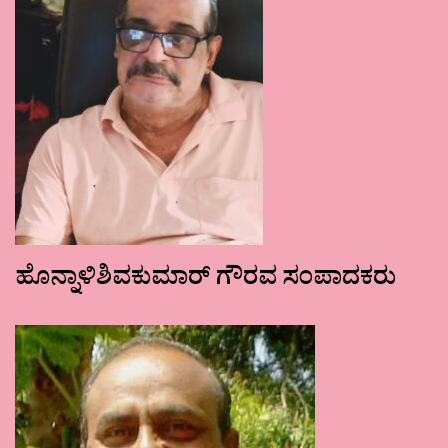
ಹೊನ್ನಾಳಿಶಿವಕುಮಾರ್ ಗೌರವ ಸಂಪಾದಕರು