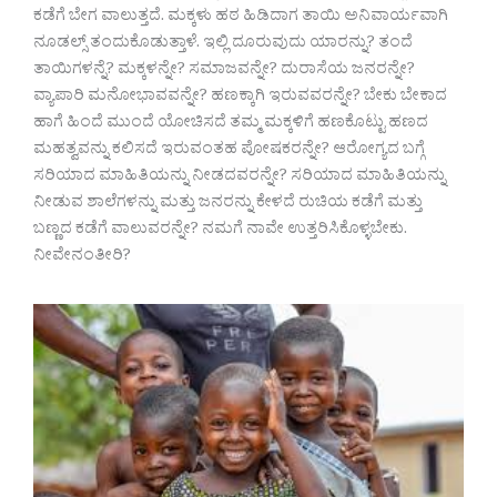
ಕಡೆಗೆ ಬೇಗ ವಾಲುತ್ತದೆ. ಮಕ್ಕಳು ಹಠ ಹಿಡಿದಾಗ ತಾಯಿ ಅನಿವಾರ್ಯವಾಗಿ
ನೂಡಲ್ಸ್ ತಂದುಕೊಡುತ್ತಾಳೆ. ಇಲ್ಲಿ ದೂರುವುದು ಯಾರನ್ನು? ತಂದೆ
ತಾಯಿಗಳನ್ನೆ? ಮಕ್ಕಳನ್ನೇ? ಸಮಾಜವನ್ನೇ? ದುರಾಸೆಯ ಜನರನ್ನೇ?
ವ್ಯಾಪಾರಿ ಮನೋಭಾವವನ್ನೇ? ಹಣಕ್ಕಾಗಿ ಇರುವವರನ್ನೇ? ಬೇಕು ಬೇಕಾದ
ಹಾಗೆ ಹಿಂದೆ ಮುಂದೆ ಯೋಚಿಸದೆ ತಮ್ಮ ಮಕ್ಕಳಿಗೆ ಹಣಕೊಟ್ಟು ಹಣದ
ಮಹತ್ವವನ್ನು ಕಲಿಸದೆ ಇರುವಂತಹ ಪೋಷಕರನ್ನೇ? ಆರೋಗ್ಯದ ಬಗ್ಗೆ
ಸರಿಯಾದ ಮಾಹಿತಿಯನ್ನು ನೀಡದವರನ್ನೇ? ಸರಿಯಾದ ಮಾಹಿತಿಯನ್ನು
ನೀಡುವ ಶಾಲೆಗಳನ್ನು ಮತ್ತು ಜನರನ್ನು ಕೇಳದೆ ರುಚಿಯ ಕಡೆಗೆ ಮತ್ತು
ಬಣ್ಣದ ಕಡೆಗೆ ವಾಲುವರನ್ನೇ? ನಮಗೆ ನಾವೇ ಉತ್ತರಿಸಿಕೊಳ್ಳಬೇಕು.
ನೀವೇನಂತೀರಿ?