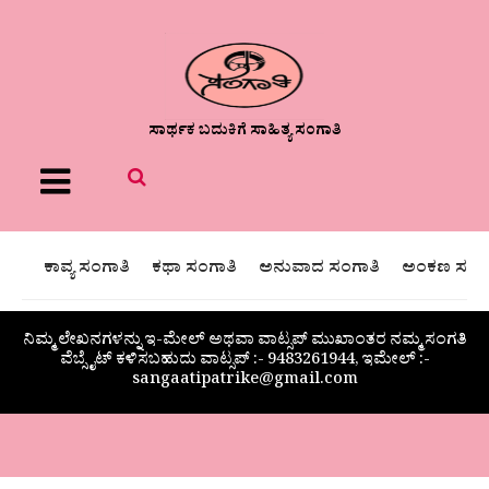
ಸಾರ್ಥಕ ಬದುಕಿಗೆ ಸಾಹಿತ್ಯ ಸಂಗಾತಿ
Menu
ಕಾವ್ಯ ಸಂಗಾತಿ
ಕಥಾ ಸಂಗಾತಿ
ಅನುವಾದ ಸಂಗಾತಿ
ಅಂಕಣ ಸಂಗಾ
ನಿಮ್ಮ ಲೇಖನಗಳನ್ನು ಇ-ಮೇಲ್ ಅಥವಾ ವಾಟ್ಸಪ್ ಮುಖಾಂತರ ನಮ್ಮ ಸಂಗತಿ
ವೆಬ್ಸೈಟ್ ಕಳಿಸಬಹುದು ವಾಟ್ಸಪ್‌ :- 9483261944, ಇಮೇಲ್ :-
sangaatipatrike@gmail.com