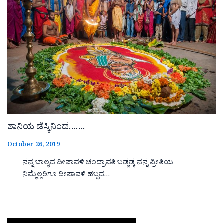
ಶಾನಿಯ ಡೆಸ್ಕಿನಿಂದ…….
October 26, 2019
ನನ್ನ ಬಾಲ್ಯದ ದೀಪಾವಳಿ ಚಂದ್ರಾವತಿ ಬಡ್ಡಡ್ಕ ನನ್ನ ಪ್ರೀತಿಯ
ನಿಮ್ಮೆಲ್ಲರಿಗೂ ದೀಪಾವಳಿ ಹಬ್ಬದ…