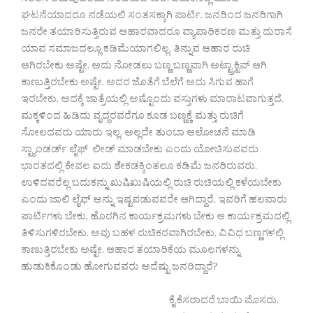
ಸಂತಸ ತರುವುದೆಂದು ನಂಬಿರುವ ಕಾಲ. ಬದುಕಿನಲ್ಲಿ ಯಾವ
ಘಟನೆಯಾದರೂ ನಡೆಯಲಿ ಸಂತಸಕ್ಕಾಗಿ ಪಾರ್ಟಿ. ಜನರಿಂದ ಜನರಿಗಾಗಿ
ಜನರೇ ತಯಾರಿಸುತ್ತಿರುವ ಆಹಾರವಾದರೂ ವ್ಯಾಪಾರಿಕರಣ ಮತ್ತು ದುರಾಸೆ
ಯಾವ ಸಮಾಜದಲ್ಲೂ ಕಡಿಮೆಯಾಗಲಿಲ್ಲ. ತಿನ್ನುವ ಆಹಾರ ರುಚಿ
ಆಗಿರಬೇಕು ಅಷ್ಟೇ. ಅದು ನೋಡಲು ಬಣ್ಣ ಬಣ್ಣವಾಗಿ ಅಟ್ಟ್ರಾಕ್ಟಿವ್ ಆಗಿ
ಕಾಣುತ್ತಿರಬೇಕು ಅಷ್ಟೇ. ಅದರ ಜೊತೆಗೆ ಬೆಲೆಗೆ ಅದು ಸಿಗುವ ಹಾಗೆ
ಇರಬೇಕು. ಅದಕ್ಕೆ ಜಾತ್ರೆಯಲ್ಲಿ ಅಷ್ಟೊಂದು ವಸ್ತುಗಳು ಮಾರಾಟವಾಗುತ್ತದೆ.
ಮಕ್ಕಳಿಂದ ಹಿಡಿದು ವೃದ್ಧರವರೆಗೂ ಕೂಡ ಬಣ್ಣಕ್ಕೆ ಮತ್ತು ರುಚಿಗೆ
ಸೋಲದವರು ಯಾರು ಇಲ್ಲ. ಅಲ್ಲದೇ ತುಂಬಾ ಆಲೋಚನೆ ಮಾಡಿ
ಸ್ಟ್ಯಾಂಡರ್ಡ್ ಲೈಫ್ ಲೀಡ್ ಮಾಡಬೇಕು ಎಂದು ಯೋಚಿಸುವವರು
ಭಾರತದಲ್ಲಿ ಕೇವಲ ಐದು ಶೇಕಡಕ್ಕಿಂತಲೂ ಕಡಿಮೆ ಜನರಿರುವರು.
ಉಳಿದವರೆಲ್ಲ ಬದುಕನ್ನು ಖುಷಿಖುಷಿಯಲ್ಲಿ ರುಚಿ ರುಚಿಯಲ್ಲಿ ಕಳೆಯಬೇಕು
ಎಂದು ಜಾಲಿ ಲೈಫ್ ಅನ್ನು ಇಷ್ಟಪಡುವವರೇ ಆಗಿದ್ದಾರೆ. ಇವರಿಗೆ ಹಲವಾರು
ಪಾರ್ಟಿಗಳು ಬೇಕು, ಹೊರಗಿನ ಕಾರ್ಯಕ್ರಮಗಳು ಬೇಕು ಆ ಕಾರ್ಯಕ್ರಮದಲ್ಲಿ
ತಿಳಿಸುಗಳಿರಬೇಕು. ಅವು ಬಹಳ ರುಚಿಕರವಾಗಿರಬೇಕು, ವಿವಿಧ ಬಣ್ಣಗಳಲ್ಲಿ
ಕಾಣುತ್ತಿರಬೇಕು ಅಷ್ಟೇ. ಆಹಾರ ತಯಾರಿಕೆಯ ಮೂಲಗಳನ್ನು
ಹುಡುಕಿಕೊಂಡು ಹೋಗುವವರು ಅದೆಷ್ಟು ಜನರಿದ್ದಾರೆ?
ಕೈ ಕೆಸರಾದರೆ ಬಾಯಿ ಮೊಸರು.