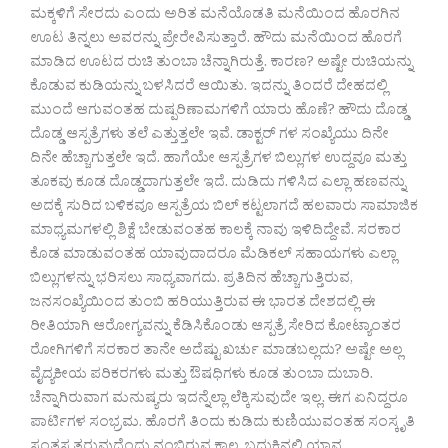
ಮಕ್ಕಳಿಗೆ ಸೇರದು ಎಂದು ಅರಿತ ಮನೆಯೊಡತಿ ಮನೆಯಿಂದ ಹೊರಗಿನ
ಊಟ ತಿನ್ನಲು ಅವರನ್ನು ಪ್ರೇರೇಪಿಸುತ್ತಾರೆ. ಹೌದು ಮನೆಯಿಂದ ಹೊರಗೆ
ಮಾಡಿದ ಊಟದ ರುಚಿ ತುಂಬಾ ಚೆನ್ನಾಗಿರುತ್ತೆ. ಕಾರಣ? ಅಷ್ಟೇ ರುಚಿಯನ್ನು
ಕೊಡುವ ಕುಡಿಯನ್ನು ಬಳಸಿದರೆ ಆಯಿತು. ಇದನ್ನು ತಿಂದರೆ ದೇಹದಲ್ಲಿ
ಮುಂದೆ ಆಗುವಂತಹ ದುಷ್ಪರಿಣಾಮಗಳಿಗೆ ಯಾರು ಹೊಣೆ? ಹೌದು ದೊಡ್ಡ
ದೊಡ್ಡ ಆಸ್ಪತ್ರೆಗಳು ತಲೆ ಎತ್ತುತ್ತಲೇ ಇವೆ. ಡಾಕ್ಟರ್ ಗಳ ಸಂಖ್ಯೆಯು ದಿನೇ
ದಿನೇ ಹೆಚ್ಚಾಗುತ್ತಲೇ ಇದೆ. ಹಾಗೆಯೇ ಆಸ್ಪತ್ರೆಗಳ ಬಿಲ್ಲುಗಳ ಉದ್ದವೂ ಮತ್ತು
ತೂಕವು ಕೂಡ ದೊಡ್ಡದಾಗುತ್ತಲೇ ಇದೆ. ದುಡಿದು ಗಳಿಸಿದ ಎಲ್ಲಾ ಹಣವನ್ನು
ಅದಕ್ಕೆ ಸುರಿದ ಬಳಿಕವೂ ಆಸ್ಪತ್ರೆಯ ಬಿಲ್ ಕಟ್ಟಲಾಗದೆ ಹಲವಾರು ಸಾಮಾಜಿಕ
ಮಾಧ್ಯಮಗಳಲ್ಲಿ ಶಿಕ್ಷೆ ಬೇಡುವಂತಹ ಕಾಲಕ್ಕೆ ನಾವು ಇಳಿದಿದ್ದೇವೆ. ಸರಕಾರ
ಕೊಡ ಮಾಡುವಂತಹ ಯಾವುದಾದರೂ ಮೆಡಿಕಲ್ ಸಹಾಯಗಳು ಎಲ್ಲಾ
ಬಿಲ್ಲುಗಳನ್ನು ಭರಿಸಲು ಸಾಧ್ಯವಾಗದು. ಪ್ರತಿದಿನ ಹೆಚ್ಚಾಗುತ್ತಿರುವ,
ಜನಸಂಖ್ಯೆಯಿಂದ ತುಂಬಿ ಹರಿಯುತ್ತಿರುವ ಈ ಭಾರತ ದೇಶದಲ್ಲಿ ಈ
ರೀತಿಯಾಗಿ ಆರೋಗ್ಯವನ್ನು ಕೆಡಿಸಿಕೊಂಡು ಆಸ್ಪತ್ರೆ ಸೇರಿದ ಕೋಟ್ಯಾಂತರ
ರೋಗಿಗಳಿಗೆ ಸರಕಾರ ತಾನೇ ಅದೆಷ್ಟು ಖರ್ಚು ಮಾಡಬಲ್ಲದು? ಅಷ್ಟೇ ಅಲ್ಲ
ವೈದ್ಯಕೀಯ ಪರಿಕರಗಳು ಮತ್ತು ಔಷಧಿಗಳು ಕೂಡ ತುಂಬಾ ದುಬಾರಿ.
ಚೆನ್ನಾಗಿರುವಾಗ ಮನುಷ್ಯರು ಇದನ್ನೆಲ್ಲಾ ಲೆಕ್ಕಿಸುವುದೇ ಇಲ್ಲ. ಈಗ ಏನಿದ್ದರೂ
ಪಾರ್ಟಿಗಳ ಸಂಭ್ರಮ. ಹೊರಗೆ ತಿಂದು ಕುಡಿದು ಕುಣಿಯುವಂತಹ ಸಂಸ್ಕೃತಿ