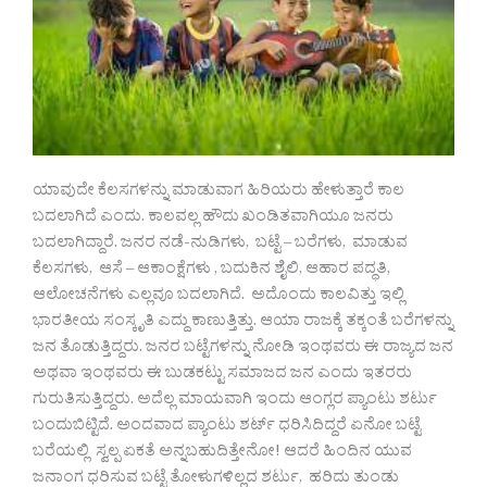
ಯಾವುದೇ ಕೆಲಸಗಳನ್ನು ಮಾಡುವಾಗ ಹಿರಿಯರು ಹೇಳುತ್ತಾರೆ ಕಾಲ
ಬದಲಾಗಿದೆ ಎಂದು. ಕಾಲವಲ್ಲ ಹೌದು ಖಂಡಿತವಾಗಿಯೂ ಜನರು
ಬದಲಾಗಿದ್ದಾರೆ. ಜನರ ನಡೆ-ನುಡಿಗಳು, ಬಟ್ಟೆ – ಬರೆಗಳು, ಮಾಡುವ
ಕೆಲಸಗಳು, ಆಸೆ – ಆಕಾಂಕ್ಷೆಗಳು , ಬದುಕಿನ ಶೈಲಿ, ಆಹಾರ ಪದ್ಧತಿ,
ಆಲೋಚನೆಗಳು ಎಲ್ಲವೂ ಬದಲಾಗಿದೆ. ಅದೊಂದು ಕಾಲವಿತ್ತು ಇಲ್ಲಿ
ಭಾರತೀಯ ಸಂಸ್ಕೃತಿ ಎದ್ದು ಕಾಣುತ್ತಿತ್ತು. ಆಯಾ ರಾಜಕ್ಕೆ ತಕ್ಕಂತೆ ಬರೆಗಳನ್ನು
ಜನ ತೊಡುತ್ತಿದ್ದರು. ಜನರ ಬಟ್ಟೆಗಳನ್ನು ನೋಡಿ ಇಂಥವರು ಈ ರಾಜ್ಯದ ಜನ
ಅಥವಾ ಇಂಥವರು ಈ ಬುಡಕಟ್ಟು ಸಮಾಜದ ಜನ ಎಂದು ಇತರರು
ಗುರುತಿಸುತ್ತಿದ್ದರು. ಅದೆಲ್ಲ ಮಾಯವಾಗಿ ಇಂದು ಆಂಗ್ಲರ ಪ್ಯಾಂಟು ಶರ್ಟು
ಬಂದುಬಿಟ್ಟಿದೆ. ಅಂದವಾದ ಪ್ಯಾಂಟು ಶರ್ಟ್ ಧರಿಸಿದಿದ್ದರೆ ಏನೋ ಬಟ್ಟೆ
ಬರೆಯಲ್ಲಿ ಸ್ವಲ್ಪ ಏಕತೆ ಅನ್ನಬಹುದಿತ್ತೇನೋ! ಆದರೆ ಹಿಂದಿನ ಯುವ
ಜನಾಂಗ ಧರಿಸುವ ಬಟ್ಟೆ ತೋಳುಗಳಿಲ್ಲದ ಶರ್ಟು, ಹರಿದು ತುಂಡು