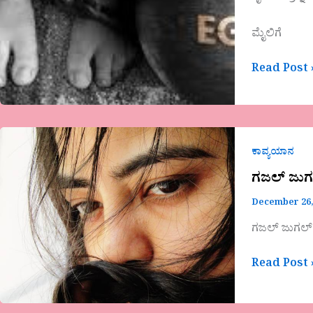
ಮೈಲಿಗೆ
Read Post 
ಗಜಲ್
ಜುಗಲ್
ಕಾವ್ಯಯಾನ
ಬಂದಿ-
ಗಜಲ್ ಜುಗಲ
ನಯನ.
December 26,
ಜಿ.
ಎಸ್,
ಗಜಲ್ ಜುಗಲ್ 
ವಿಜಯಪ್ರಕಾಶ
ಕಣಕ್ಕೂರು
Read Post 