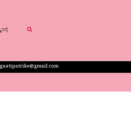
 ಬಗ್ಗೆ
 sangaatipatrike@gmail.com