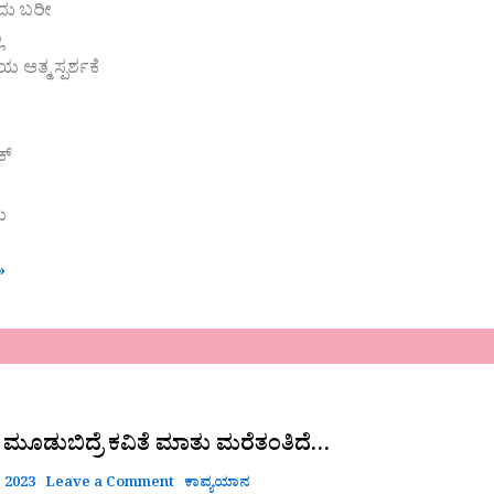
ದು ಬರೀ
ಲ
ಯ ಆತ್ಮ ಸ್ಪರ್ಶಕೆ
ಕ್
ು
»
ಟಿ ಮೂಡುಬಿದ್ರೆ ಕವಿತೆ ಮಾತು ಮರೆತಂತಿದೆ…
 2023
Leave a Comment
ಕಾವ್ಯಯಾನ