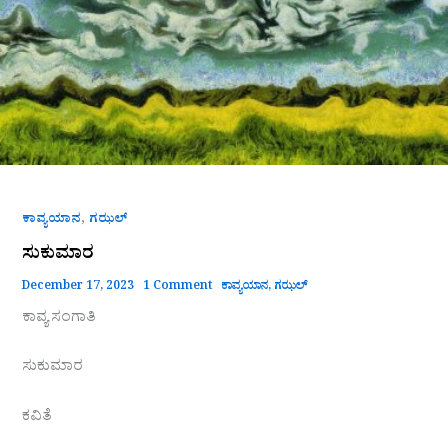
,
ಕಾವ್ಯಯಾನ
ಗಝಲ್
ಸುಕುಮಾರ
December 17, 2023
1 Comment
ಕಾವ್ಯಯಾನ
,
ಗಝಲ್
ಕಾವ್ಯ ಸಂಗಾತಿ
ಸುಕುಮಾರ
ಕವಿತೆ