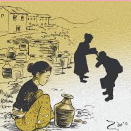
ಮಹಾಂತೇಶ
ಕಮತ-
ಮಗುವಿನ
ನಗು
ಹೂವಿನಂತೆ