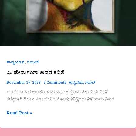
,
ಕಾವ್ಯಯಾನ
ಗಝಲ್
ಎ. ಹೇಮಗಂಗಾ ಅವರ ಕವಿತೆ
December 17, 2023
2 Comments
ಕಾವ್ಯಯಾನ
,
ಗಝಲ್
ಆರದೇ ಉಳಿದ ಅಂತರಾಳದ ಬಾವುಗಳೆಷ್ಟೆಂದು ತಿಳಿಯದು ನಿನಗೆ
ಕಣ್ಣೀರಾಗಿ ದಿಂಬು ತೋಯಿಸಿದ ನೋವುಗಳೆಷ್ಟೆಂದು ತಿಳಿಯದು ನಿನಗೆ
Read Post »