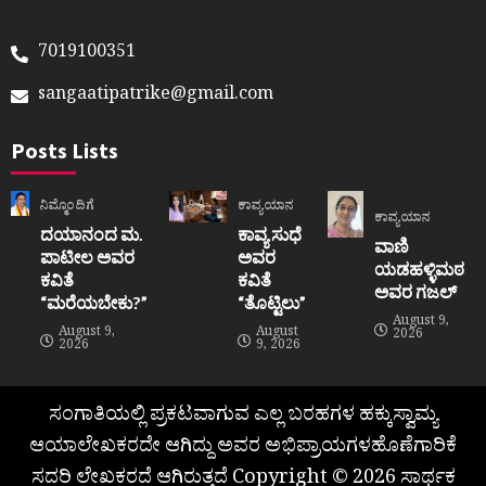
7019100351
sangaatipatrike@gmail.com
Posts Lists
ನಿಮ್ಮೊಂದಿಗೆ
ಕಾವ್ಯಯಾನ
ಕಾವ್ಯಯಾನ
ದಯಾನಂದ ಮ.
ಕಾವ್ಯ ಸುಧೆ
ವಾಣಿ
ಪಾಟೀಲ ಅವರ
ಅವರ
ಯಡಹಳ್ಳಿಮಠ
ಕವಿತೆ
ಕವಿತೆ
ಅವರ ಗಜಲ್
“ಮರೆಯಬೇಕು?”
“ತೊಟ್ಟಿಲು”
August 9,
August 9,
August
2026
2026
9, 2026
ಸಂಗಾತಿಯಲ್ಲಿ ಪ್ರಕಟವಾಗುವ ಎಲ್ಲ ಬರಹಗಳ ಹಕ್ಕುಸ್ವಾಮ್ಯ
ಆಯಾಲೇಖಕರದೇ ಆಗಿದ್ದು ಅವರ ಅಭಿಪ್ರಾಯಗಳಹೊಣೆಗಾರಿಕೆ
ಸದರಿ ಲೇಖಕರದೆ ಆಗಿರುತ್ತದೆ Copyright © 2026 ಸಾರ್ಥಕ