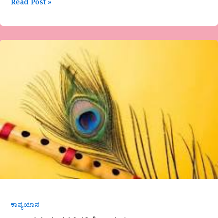
Read Post »
ಡಾ.ಬಸಮ್ಮ
ಗಂಗನಳ್ಳಿ
ಕವಿತೆ-
ಭಾವ
ಋಣ
ಕಾವ್ಯಯಾನ