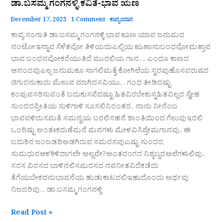
ಡಾ.ಬಸಮ್ಮ ಗಂಗನಳ್ಳಿ ಕವಿತೆ-ಭಾವ ಋಣ
December 17, 2023
1 Comment
ಕಾವ್ಯಯಾನ
ಕಾವ್ಯ ಸಂಗಾತಿ ಡಾ.ಬಸಮ್ಮ ಗಂಗನಳ್ಳಿ ಭಾವ ಋಣ ಯಾವ ಜನುಮದ
ನಂಟೋಇನ್ನಾವ ಸೆಳೆತವೋ ತಿಳಿಯದುಎಲ್ಲಿಯ ಋಣಾನುಬಂಧವೋಮತ್ತಾವ
ಭಾವ ಬಂಧನವೋಕರೆಯುತಿದೆ ಮುರಲಿಯ ಗಾನ…. ಎಂದೂ ಕಾಣದ
ಆನಂದವುಎಲ್ಲ ಜನುಮಕೂ ಸಾಗಲಿಮತ್ತೆ ಕೋಗಿಲೆಯ ಸ್ವರವುಹೊಸವರುಷದ
ಚಿಗುರನುಕಾದು ಮೆಲುವ ಮಾಗಿದಸವಿಯು… ಗಂಧ ತೀಡಿದಷ್ಟು
ಕಂಪುಪಸರಿಸುವಂತೆ ಬದುಕುಸವೆದಷ್ಟೂ ಹಿತವಿರಬೇಕುಸ್ನಹಿತವಿಲ್ಲದ ಸ್ಹೇಹ
ಸುಂದರಪ್ರೀತಿಯ ಸುಳಿಗಾಳಿ ಸೂಸಲಿನಿರಂತರ.. ನಾನು ನೀನೆಂಬ
ಭಾವವಳಿದುಸಮತೆ ಸಮನ್ವಯ ಬರಲಿಸಹನೆ ಶಾಂತಿಯಿಂದ ಗೆಲುವುಇರಲಿ
ಒಂದಿಷ್ಟು ಅಂತಃಕರುಣೆಮನೆ ಮನಗಳು ಮೇಳವಿಸಿಪ್ರೇಮಗಾನವು.. ಈ
ಬದುಕಿನ ಜಂಜಡದಿಅಡಗಿರುವ ಸಮರಸವುಎಷ್ಟು ಸುಂದರ,
ಸುಮಧುರಆಳಕಿಳಿದಾಗಲೇ ಅಲ್ಲವೇ?ಅಂತರಂಗದ ನಿಶ್ಯಬ್ದದಅಲೆಗಳುಲಿವು..
ಸರಸ ವಿರಸದ ಬಾಳಿನಲಿಸಮರಸದ ನವನೀತವಿದೆಕಡೆದು
ತೆಗೆಯಬೇಕದನುಭಾವನೆಯ ಹುಡುಕಾಟದಲಿಇಹುದೊಂದು ಅರ್ಥವು
ನಿಜದರಿವು… ಡಾ.ಬಸಮ್ಮ ಗಂಗನಳ್ಳಿ
Read Post »