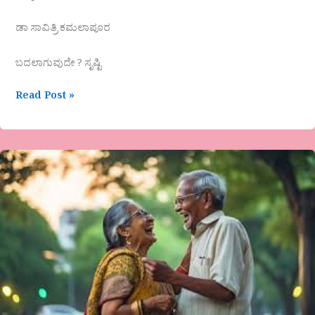
ಡಾ ಸಾವಿತ್ರಿ ಕಮಲಾಪೂರ
ಬದಲಾಗುವುದೇ ? ಸೃಷ್ಟಿ
Read Post »
ವೀಣಾ
ಹೇಮಂತ್
ಗೌಡ
ಪಾಟೀಲ್
ಕವಿತೆ
ಗುಟ್ಟು