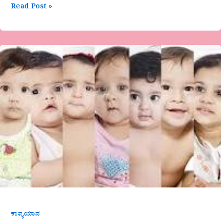
Read Post »
ನಾಗರಾಜ
ಜಿ.
ಎನ್.
ಬಾಡ-
ನಿನ್ನಂತೆ
ನಾನಾಗಬೇಕು.
ಕಾವ್ಯಯಾನ