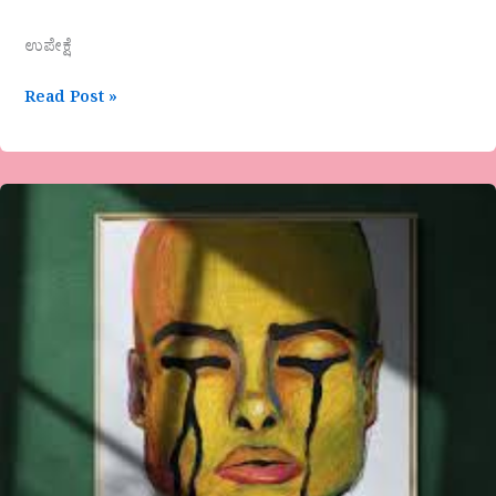
ಉಪೇಕ್ಷೆ
Read Post »
ಎ.
ಹೇಮಗಂಗಾ
ಅವರ
ಕವಿತೆ