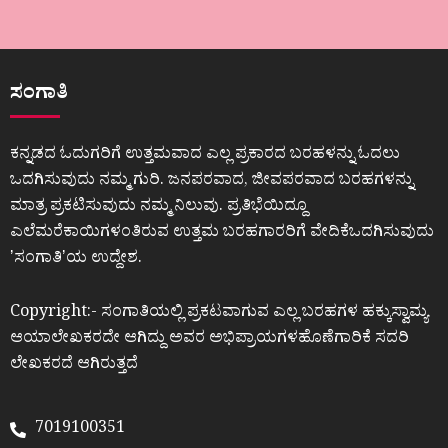
ಸಂಗಾತಿ
ಕನ್ನಡದ ಓದುಗರಿಗೆ ಉತ್ತಮವಾದ ಎಲ್ಲ ಪ್ರಕಾರದ ಬರಹಳನ್ನು ಓದಲು
ಒದಗಿಸುವುದು ನಮ್ಮ ಗುರಿ. ಜನಪರವಾದ, ಜೀವಪರವಾದ ಬರಹಗಳನ್ನು
ಮಾತ್ರ ಪ್ರಕಟಿಸುವುದು ನಮ್ಮ ನಿಲುವು. ಪ್ರತಿಭೆಯಿದ್ದೂ
ಎಲೆಮರೆಕಾಯಿಗಳಂತಿರುವ ಉತ್ತಮ ಬರಹಗಾರರಿಗೆ ವೇದಿಕೆಒದಗಿಸುವುದು
ʼಸಂಗಾತಿʼಯ ಉದ್ದೇಶ.
Copyright:- ಸಂಗಾತಿಯಲ್ಲಿ ಪ್ರಕಟವಾಗುವ ಎಲ್ಲ ಬರಹಗಳ ಹಕ್ಕುಸ್ವಾಮ್ಯ
ಆಯಾಲೇಖಕರದೇ ಆಗಿದ್ದು ಅವರ ಅಭಿಪ್ರಾಯಗಳಹೊಣೆಗಾರಿಕೆ ಸದರಿ
ಲೇಖಕರದೆ ಆಗಿರುತ್ತದೆ
7019100351