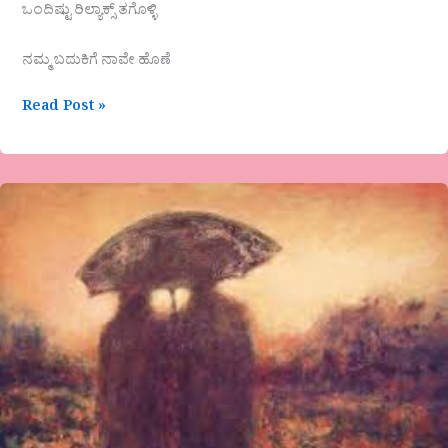
ಒಂದಿಷ್ಟು ರಿಲ್ಯಾಕ್ಸ್ ತಗೊಳ್ಳಿ
ನಮ್ಮ ಬದುಕಿಗೆ ನಾವೇ ಹೊಣೆ
Read Post »
ಅನುರಾಧಾ
ರಾಜೀವ್
ಸುರತ್ಕಲ್
ಹೊಸ
ಕವಿತೆ