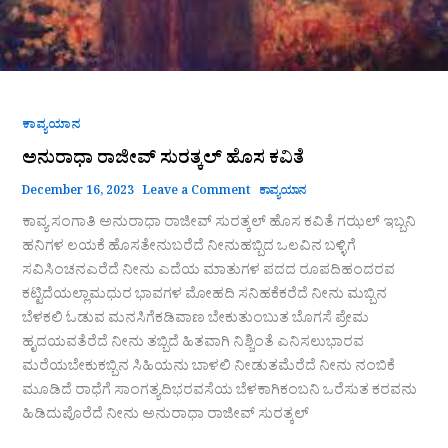
ಕಾವ್ಯಯಾನ
ಅನುರಾಧಾ ರಾಜೀವ್ ಸುರತ್ಕಲ್ ಹೊಸ ಕವಿತೆ
December 16, 2023
Leave a Comment
ಕಾವ್ಯಯಾನ
ಕಾವ್ಯ ಸಂಗಾತಿ ಅನುರಾಧಾ ರಾಜೀವ್ ಸುರತ್ಕಲ್ ಹೊಸ ಕವಿತೆ ಗಝಲ್ ಇಬ್ಬನಿ
ಹನಿಗಳ ಲಯಕೆ ಹೊಸತೇನುಬರೆದೆ ನೀನುಹಬ್ಬಿದ ಒಲವಿನ ಬಳ್ಳಿಗೆ
ಸವಿಸಿಂಚನಎರೆದೆ ನೀನು ಎದೆಯ ಮಾತುಗಳ ಪದದ ರೂಪದಿಹಂದರವ
ಕಟ್ಟಿದೆಯಲ್ಲಾಮಧುರ ಭಾವಗಳ ಮೋಹದಿ ಸನಿಹಕೆಕರೆದೆ ನೀನು ಮಬ್ಬಿನ
ಬೆಳಕಲಿ ಓಡುವ ಮನಸಿಗೆಕಡಿವಾಣ ಬೇಕುತುಂಬುತ ಬೊಗಸೆ ಪ್ರೇಮ
ಹೃದಯವತೆರೆದೆ ನೀನು ತಬ್ಬಿದೆ ಹಿತವಾಗಿ ನಿಶ್ಚಿಂತೆ ಎನಿಸಲುಭಾರವ
ಮರೆಯಬೇಕುಕಬ್ಬಿನ ಸಿಹಿಯನು ಬಾಳಲಿ ನೀಡುತಮೆರೆದೆ ನೀನು ನಂಬಿಕೆ
ಮೂಡಿದೆ ರಾಧೆಗೆ ಸಾಂಗತ್ಯದಿಭರವಸೆಯ ಬೆಳಕಾಗಿಕಂಬನಿ ಒರೆಸುತ ಕರವನು
ಹಿಡಿದುಪೊರೆದೆ ನೀನು ಅನುರಾಧಾ ರಾಜೀವ್ ಸುರತ್ಕಲ್