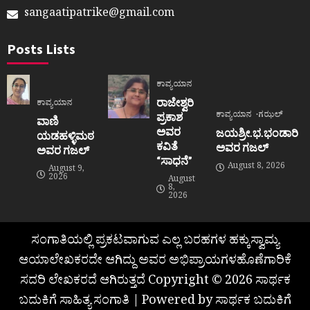
sangaatipatrike@gmail.com
Posts Lists
ಕಾವ್ಯಯಾನ
ರಾಜೇಶ್ವರಿ
ಕಾವ್ಯಯಾನ
ಕಾವ್ಯಯಾನ
ಗಝಲ್
ಪ್ರಕಾಶ
ವಾಣಿ
ಅವರ
ಜಯಶ್ರೀ.ಭ.ಭಂಡಾರಿ
ಯಡಹಳ್ಳಿಮಠ
ಕವಿತೆ
ಅವರ ಗಜಲ್
ಅವರ ಗಜಲ್
“ಸಾಧನೆ”
August 8, 2026
August 9,
2026
August
8,
2026
ಸಂಗಾತಿಯಲ್ಲಿ ಪ್ರಕಟವಾಗುವ ಎಲ್ಲ ಬರಹಗಳ ಹಕ್ಕುಸ್ವಾಮ್ಯ
ಆಯಾಲೇಖಕರದೇ ಆಗಿದ್ದು ಅವರ ಅಭಿಪ್ರಾಯಗಳಹೊಣೆಗಾರಿಕೆ
ಸದರಿ ಲೇಖಕರದೆ ಆಗಿರುತ್ತದೆ Copyright © 2026 ಸಾರ್ಥಕ
ಬದುಕಿಗೆ ಸಾಹಿತ್ಯ ಸಂಗಾತಿ | Powered by ಸಾರ್ಥಕ ಬದುಕಿಗೆ