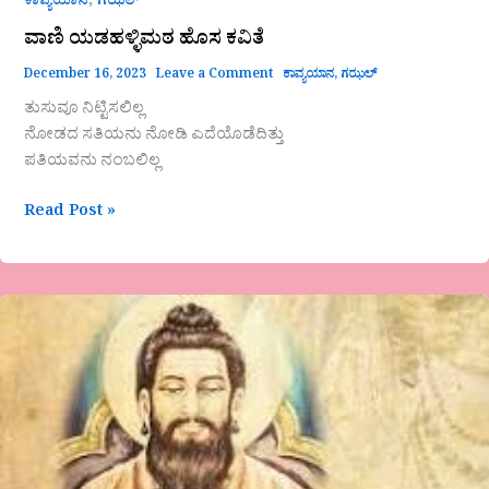
,
ಕಾವ್ಯಯಾನ
ಗಝಲ್
ವಾಣಿ ಯಡಹಳ್ಳಿಮಠ ಹೊಸ ಕವಿತೆ
December 16, 2023
Leave a Comment
ಕಾವ್ಯಯಾನ
,
ಗಝಲ್
ತುಸುವೂ ನಿಟ್ಟಿಸಲಿಲ್ಲ
ನೋಡದ ಸತಿಯನು ನೋಡಿ ಎದೆಯೊಡೆದಿತ್ತು
ಪತಿಯವನು ನಂಬಲಿಲ್ಲ
Read Post »
ಶೂನ್ಯ
ಪೀಠಾಧಿಪತಿ
ಅಲ್ಲಮಪ್ರಭುದೇವರ
ವಚನಡಾ.ಶಶಿಕಾಂತ.ಪಟ್ಟಣ
-ಪೂನಾ