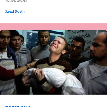
ಪಾದುಕಾಪುರಾಣ
Read Post »
ವಾಣಿ
ಯಡಹಳ್ಳಿಮಠ
ಹೊಸ
ಕವಿತೆ