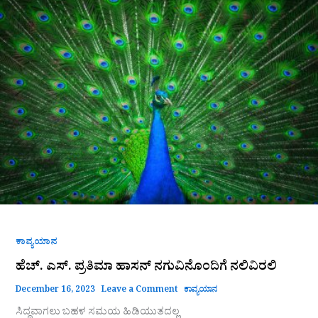
ಎಸ್.
ಪ್ರತಿಮಾ
ಹಾಸನ್
ನಗುವಿನೊಂದಿಗೆ
ನಲಿವಿರಲಿ
ಕಾವ್ಯಯಾನ
ಹೆಚ್. ಎಸ್. ಪ್ರತಿಮಾ ಹಾಸನ್ ನಗುವಿನೊಂದಿಗೆ ನಲಿವಿರಲಿ
December 16, 2023
Leave a Comment
ಕಾವ್ಯಯಾನ
ಸಿದ್ಧವಾಗಲು ಬಹಳ ಸಮಯ ಹಿಡಿಯುತದಲ್ಲ