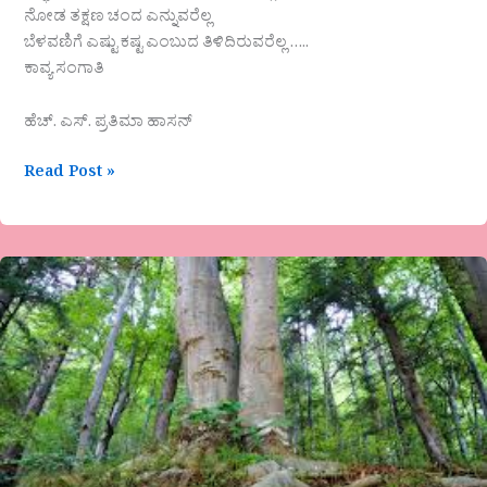
ನೋಡ ತಕ್ಷಣ ಚಂದ ಎನ್ನುವರೆಲ್ಲ
ಬೆಳವಣಿಗೆ ಎಷ್ಟು ಕಷ್ಟ ಎಂಬುದ ತಿಳಿದಿರುವರೆಲ್ಲ …..
ಕಾವ್ಯ ಸಂಗಾತಿ
ಹೆಚ್. ಎಸ್. ಪ್ರತಿಮಾ ಹಾಸನ್
Read Post »
ವೈ.ಎಂ.ಯಾಕೊಳ್ಳಿ
ಕವಿತೆ
ಮರವಾಗಲಾರೆ
ನಾನು..