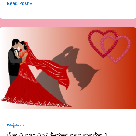
Read Post »
ಚೈತ್ರಾ
ವಿ
ಮಾಲವಿ
ಕವಿತೆ-
ಯಾವ
ಜನ್ಮದ
ಮನವೋ..?
ಕಾವ್ಯಯಾನ