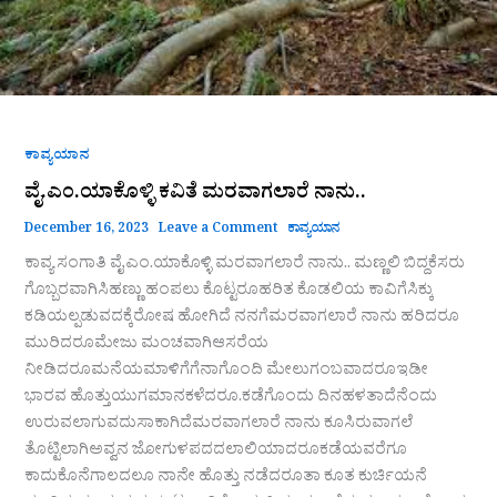
ಕಾವ್ಯಯಾನ
ವೈ.ಎಂ.ಯಾಕೊಳ್ಳಿ ಕವಿತೆ ಮರವಾಗಲಾರೆ ನಾನು..
December 16, 2023
Leave a Comment
ಕಾವ್ಯಯಾನ
ಕಾವ್ಯ ಸಂಗಾತಿ ವೈ.ಎಂ.ಯಾಕೊಳ್ಳಿ ಮರವಾಗಲಾರೆ ನಾನು.. ಮಣ್ಣಲಿ ಬಿದ್ದಕೆಸರು
ಗೊಬ್ಬರವಾಗಿಸಿಹಣ್ಣು ಹಂಪಲು ಕೊಟ್ಟರೂಹರಿತ ಕೊಡಲಿಯ ಕಾವಿಗೆಸಿಕ್ಕು
ಕಡಿಯಲ್ಪಡುವದಕ್ಕೆರೋಷ ಹೋಗಿದೆ ನನಗೆಮರವಾಗಲಾರೆ ನಾನು ಹರಿದರೂ
ಮುರಿದರೂಮೇಜು ಮಂಚವಾಗಿಆಸರೆಯ
ನೀಡಿದರೂಮನೆಯಮಾಳಿಗೆಗೆನಾಗೊಂದಿ ಮೇಲುಗಂಬವಾದರೂಇಡೀ
ಭಾರವ ಹೊತ್ತುಯುಗಮಾನಕಳೆದರೂ.ಕಡೆಗೊಂದು ದಿನಹಳತಾದೆನೆಂದು
ಉರುವಲಾಗುವದುಸಾಕಾಗಿದೆಮರವಾಗಲಾರೆ ನಾನು ಕೂಸಿರುವಾಗಲೆ
ತೊಟ್ಟಿಲಾಗಿಅವ್ವನ ಜೋಗುಳಪದದಲಾಲಿಯಾದರೂಕಡೆಯವರೆಗೂ
ಕಾದುಕೊನೆಗಾಲದಲೂ ನಾನೇ ಹೊತ್ತು ನಡೆದರೂತಾ ಕೂತ ಕುರ್ಚಿಯನೆ