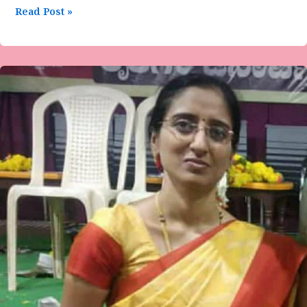
Read Post »
ವಾಣಿ
ಯಡಹಳ್ಳಿಮಠ
ಗಜಲ್