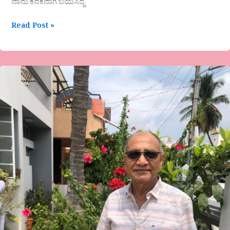
ನಾನು ಕನಕನಾಗ ಬಯಸಿದ್ದೆ
Read Post »
ಡಾ.ಡೋ.ನಾ.ವೆಂಕಟೇಶ-
ಪ್ರಾಂಜಲ
ಪ್ರತಿಜ್ಞೆ