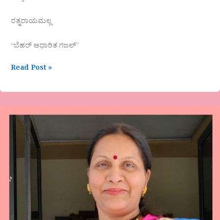
ರತ್ನರಾಯಮಲ್ಲ
“ಬೆಹರ್ ಆಧಾರಿತ ಗಜಲ್”
Read Post »
ಸುಧಾ
ಪಾಟೀಲ್
ಕವಿತೆ
ಅರಿವು