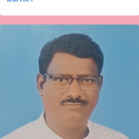
Read Post »
ವೈ.ಎಂ.ಯಾಕೊಳ್ಳಿ-
ನಾನು
ಕನಕನಾಗ
ಬಯಸಿದ್ದೆ