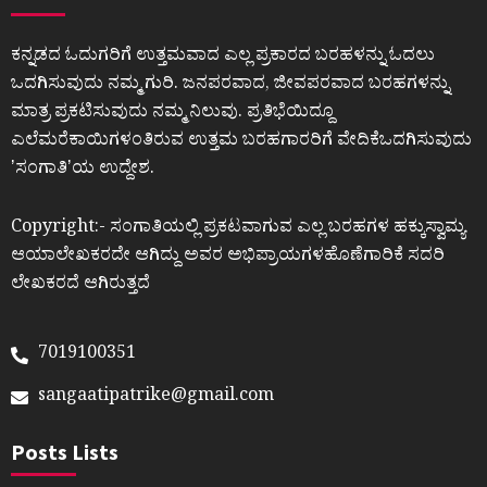
ಕನ್ನಡದ ಓದುಗರಿಗೆ ಉತ್ತಮವಾದ ಎಲ್ಲ ಪ್ರಕಾರದ ಬರಹಳನ್ನು ಓದಲು
ಒದಗಿಸುವುದು ನಮ್ಮ ಗುರಿ. ಜನಪರವಾದ, ಜೀವಪರವಾದ ಬರಹಗಳನ್ನು
ಮಾತ್ರ ಪ್ರಕಟಿಸುವುದು ನಮ್ಮ ನಿಲುವು. ಪ್ರತಿಭೆಯಿದ್ದೂ
ಎಲೆಮರೆಕಾಯಿಗಳಂತಿರುವ ಉತ್ತಮ ಬರಹಗಾರರಿಗೆ ವೇದಿಕೆಒದಗಿಸುವುದು
ʼಸಂಗಾತಿʼಯ ಉದ್ದೇಶ.
Copyright:- ಸಂಗಾತಿಯಲ್ಲಿ ಪ್ರಕಟವಾಗುವ ಎಲ್ಲ ಬರಹಗಳ ಹಕ್ಕುಸ್ವಾಮ್ಯ
ಆಯಾಲೇಖಕರದೇ ಆಗಿದ್ದು ಅವರ ಅಭಿಪ್ರಾಯಗಳಹೊಣೆಗಾರಿಕೆ ಸದರಿ
ಲೇಖಕರದೆ ಆಗಿರುತ್ತದೆ
7019100351
sangaatipatrike@gmail.com
Posts Lists