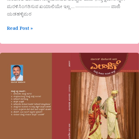
ನೆನಪಿನಲಿ ಹಾಗೆಯೇ ನಿನ್ನನುನೇವರಿಸುತಿದ್ದಳು ‘ವಾಣಿ ‘,,ಸತ್ತ ಕ್ಷಣಗಳನ್ನೀಗ
ಮರಳಿಸಿಂಗರಿಸುವ ಖಯಾಲಿಯೇ ಇಲ್ಲ … ———————– ವಾಣಿ
ಯಡಹಳ್ಳಿಮಠ
Read Post »
ಯೋಗೀಶ್
ಹೊಸೋಳಿಕೆರವರ
ಕೃತಿ
“ಎಲಾಡಿಕೆ
(ಅರೆಭಾಷೆ)”
ಅವಲೋಕನ
ವಿಮಲಾರುಣ
ಪಡ್ಡoಬೈಲ್