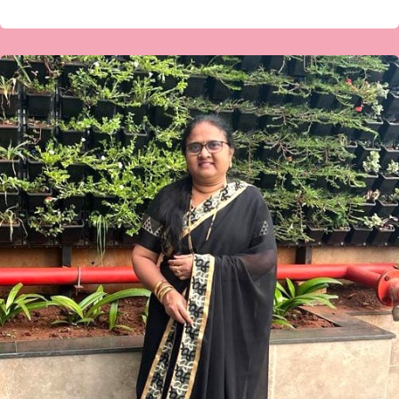
ಪ್ರಭಾ
ಅಶೋಕ
ಪಾಟೀಲ-
ಇವರೇಕೆ
ಹೀಗೆ?