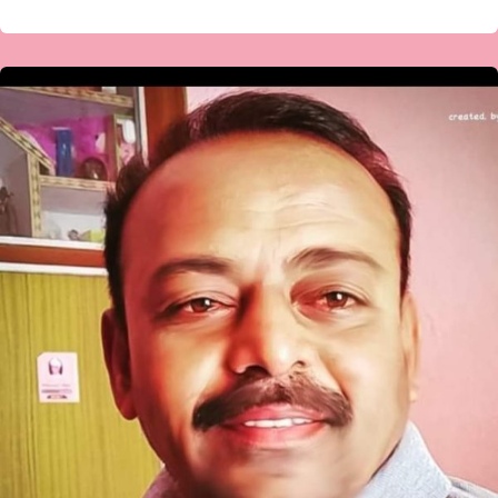
ಗಂಗಾಧರ
ಅವಟೇರ-
ಹಾಯ್ಕುಗಳು