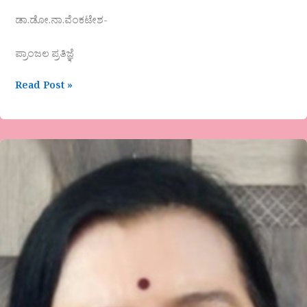
ಡಾ.ಡೋ.ನಾ.ವೆಂಕಟೇಶ-
ಪ್ರಾಂಜಲ ಪ್ರತಿಜ್ಞೆ
Read Post »
ಡಾ.
ಮೀನಾಕ್ಷಿ
ಪಾಟೀಲ್-
ಮೃತ್ಯುಂಜಯರು