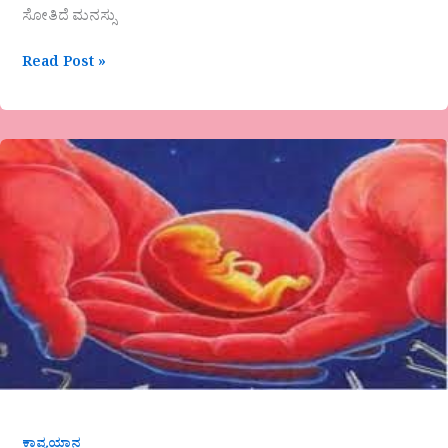
ಸೋತಿದೆ ಮನಸ್ಸು
Read Post »
ಪ್ರೊ.ಸಿದ್ದು
ಸಾವಳಸಂಗ
ಕವಿತೆ-
ನಂಬಿಕೆ
ಸತ್ತುಹೋಗಿದೆ
ಕಾವ್ಯಯಾನ