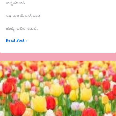
ಕಾವ್ಯ ಸಂಗಾತಿ
ನಾಗರಾಜ ಜಿ. ಎನ್. ಬಾಡ
ಹುಟ್ಟು ಸಾವಿನ ನಡುವೆ..
Read Post »
ಬಾಗೇಪಲ್ಲಿ-
ಹೂವಿನೊಡನೆ
ಮೂಕ
ಸಂವಾದ