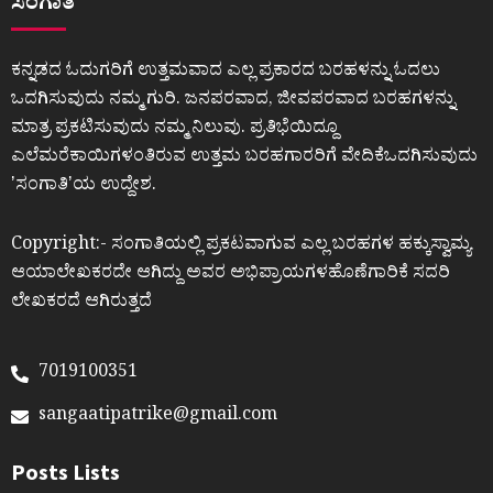
ಸಂಗಾತಿ
ಕನ್ನಡದ ಓದುಗರಿಗೆ ಉತ್ತಮವಾದ ಎಲ್ಲ ಪ್ರಕಾರದ ಬರಹಳನ್ನು ಓದಲು
ಒದಗಿಸುವುದು ನಮ್ಮ ಗುರಿ. ಜನಪರವಾದ, ಜೀವಪರವಾದ ಬರಹಗಳನ್ನು
ಮಾತ್ರ ಪ್ರಕಟಿಸುವುದು ನಮ್ಮ ನಿಲುವು. ಪ್ರತಿಭೆಯಿದ್ದೂ
ಎಲೆಮರೆಕಾಯಿಗಳಂತಿರುವ ಉತ್ತಮ ಬರಹಗಾರರಿಗೆ ವೇದಿಕೆಒದಗಿಸುವುದು
ʼಸಂಗಾತಿʼಯ ಉದ್ದೇಶ.
Copyright:- ಸಂಗಾತಿಯಲ್ಲಿ ಪ್ರಕಟವಾಗುವ ಎಲ್ಲ ಬರಹಗಳ ಹಕ್ಕುಸ್ವಾಮ್ಯ
ಆಯಾಲೇಖಕರದೇ ಆಗಿದ್ದು ಅವರ ಅಭಿಪ್ರಾಯಗಳಹೊಣೆಗಾರಿಕೆ ಸದರಿ
ಲೇಖಕರದೆ ಆಗಿರುತ್ತದೆ
7019100351
sangaatipatrike@gmail.com
Posts Lists