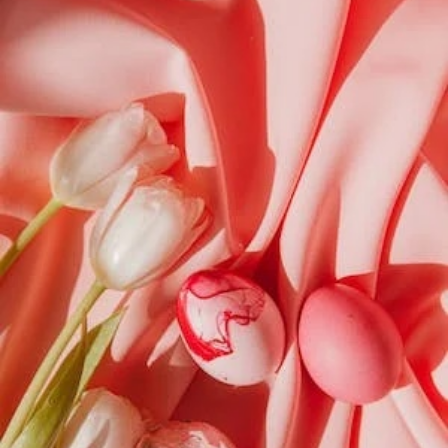
ಪಾಟೀಲ
ಎಂ
ಪಿ
ಕವಿತೆ
ಸೋತಿದೆ
ಮನಸ್ಸು