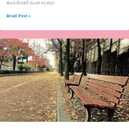
ಹೂವಿನೊಡನೆ ಮೂಕ ಸಂವಾದ
Read Post »
ಗೊರೂರು
ಜಮುನ
ಅವರ
ಕವಿತೆ