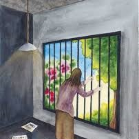
ಡಾ
ಅನ್ನಪೂರ್ಣಾ
ಹಿರೇಮಠ
ಕವಿತೆ
ಆ
ಒಂದು
ಮಾತು