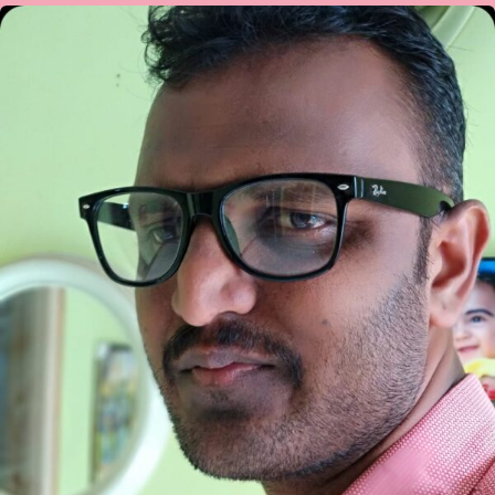
ಕಾಡಜ್ಜಿ
ಮಂಜುನಾಥ
ಕವಿತೆ-
ಕಾಯಕಯೋಗಿ
ರೈತ
!!