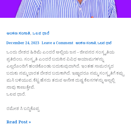
,
ಅಂಕಣ ಸಂಗಾತಿ
ಒಲವ ಧಾರೆ
December 24, 2023
Leave a Comment
ಅಂಕಣ ಸಂಗಾತಿ
,
ಒಲವ ಧಾರೆ
ಒಂದು ದೇಶದ ಹಿರಿಮೆ ಎಂದರೆ ಅಲ್ಲಿಯ ಜನ – ಜೀವನದ ಸಂಸ್ಕೃತಿಯ
ಪ್ರತಿಬಿಂಬ. ಸಂಸ್ಕೃತಿ ಎಂದರೆ ಬದುಕಿನ ವಿವಿಧ ಆಯಾಮಗಳನ್ನು
ಎಲ್ಲರೊಂದಿಗೆ ಹಂಚಿಕೊಂಡು ಬದುಕುವುದಾಗಿದೆ. ಇಂತಹ ಸಾಮರಸ್ಯದ
ಬದುಕು ನಮ್ಮ ಭಾರತ ದೇಶದ ಬದುಕಾಗಿದೆ. ಇಷ್ಟಾದರೂ ನಮ್ಮ ಸಂಸ್ಕೃತಿಗೆ ಕಪ್ಪು
ಮಸಿ ಬಳಿಯುವ, ಕೆಟ್ಟ ಹೆಸರು ತರುವ ಅನೇಕ ದುಷ್ಟ ಕೆಲಸಗಳನ್ನು ಅಲ್ಲಲ್ಲಿ
ನಾವು ಕಾಣುತ್ತೇವೆ.
ಒಲವ ಧಾರೆ.
ರಮೇಶ ಸಿ ಬನ್ನಿಕೊಪ್ಪ
Read Post »