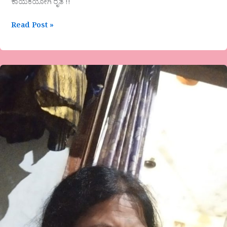
ಕಾಯಕಯೋಗಿ ರೈತ !!
Read Post »
ಭಾರತಿ
ಅಶೋಕ್
ಕವಿತೆ-
ಜೀವ
ಬಿಟ್ಟೇವು
..