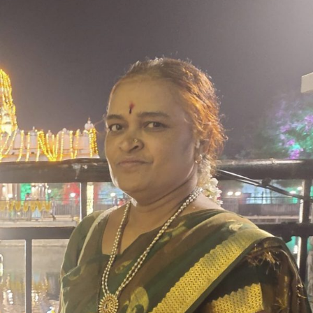
ಎಸ್
ಜಿ
ಕವಿತೆ-
ಬಾಳ
ನೊಗ