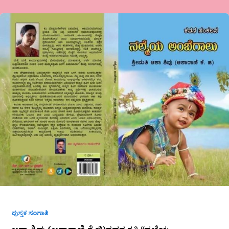
ಆಶಾ
ಶಿವು
(ಆಶಾರಾಣಿ
ಕೆ
ಜಿ)ರವರ
ಕೃತಿ
“ನಲ್ಮೆಯ
ಅಂಬೆಗಾಲು”ಒಂದು
ಅವಲೋಕನ
ಸವಿತಾ
ಮುದ್ಗಲ್
ಪುಸ್ತಕ ಸಂಗಾತಿ