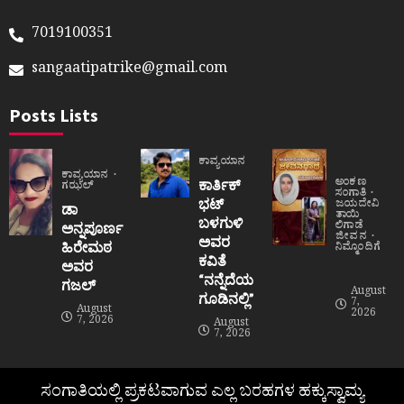
7019100351
sangaatipatrike@gmail.com
Posts Lists
ಕಾವ್ಯಯಾನ
ಕಾವ್ಯಯಾನ
ಅಂಕಣ
ಕಾರ್ತಿಕ್
ಗಝಲ್
ಸಂಗಾತಿ
ಭಟ್
ಜಯದೇವಿ
ಡಾ
ತಾಯಿ
ಬಳಗುಳಿ
ಲಿಗಾಡೆ
ಅನ್ನಪೂರ್ಣ
ಜೀವನ
ಅವರ
ಹಿರೇಮಠ
ನಿಮ್ಮೊಂದಿಗೆ
ಕವಿತೆ
ಅವರ
“ನನ್ನೆದೆಯ
ಗಜಲ್
August
ಗೂಡಿನಲ್ಲಿ”
7,
August
2026
7, 2026
August
7, 2026
ಸಂಗಾತಿಯಲ್ಲಿ ಪ್ರಕಟವಾಗುವ ಎಲ್ಲ ಬರಹಗಳ ಹಕ್ಕುಸ್ವಾಮ್ಯ