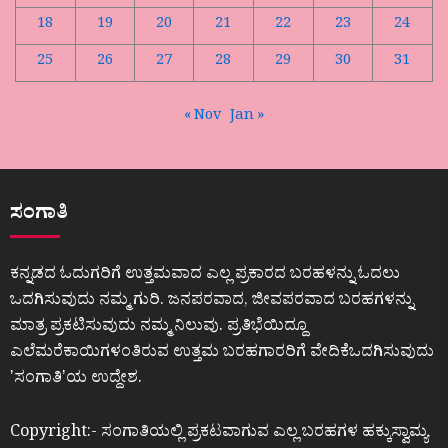
18
19
20
21
22
23
24
25
26
27
28
29
30
31
« Nov
Jan »
ಸಂಗಾತಿ
ಕನ್ನಡದ ಓದುಗರಿಗೆ ಉತ್ತಮವಾದ ಎಲ್ಲ ಪ್ರಕಾರದ ಬರಹಳನ್ನು ಓದಲು
ಒದಗಿಸುವುದು ನಮ್ಮ ಗುರಿ. ಜನಪರವಾದ, ಜೀವಪರವಾದ ಬರಹಗಳನ್ನು
ಮಾತ್ರ ಪ್ರಕಟಿಸುವುದು ನಮ್ಮ ನಿಲುವು. ಪ್ರತಿಭೆಯಿದ್ದೂ
ಎಲೆಮರೆಕಾಯಿಗಳಂತಿರುವ ಉತ್ತಮ ಬರಹಗಾರರಿಗೆ ವೇದಿಕೆಒದಗಿಸುವುದು
ʼಸಂಗಾತಿʼಯ ಉದ್ದೇಶ.
Copyright:- ಸಂಗಾತಿಯಲ್ಲಿ ಪ್ರಕಟವಾಗುವ ಎಲ್ಲ ಬರಹಗಳ ಹಕ್ಕುಸ್ವಾಮ್ಯ