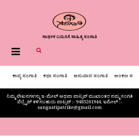
ಸಾರ್ಥಕ ಬದುಕಿಗೆ ಸಾಹಿತ್ಯ ಸಂಗಾತಿ
Menu
ಕಾವ್ಯ ಸಂಗಾತಿ
ಕಥಾ ಸಂಗಾತಿ
ಅನುವಾದ ಸಂಗಾತಿ
ಅಂಕಣ ಸಂಗಾ
ನಿಮ್ಮ ಲೇಖನಗಳನ್ನು ಇ-ಮೇಲ್ ಅಥವಾ ವಾಟ್ಸಪ್ ಮುಖಾಂತರ ನಮ್ಮ ಸಂಗತಿ
ವೆಬ್ಸೈಟ್ ಕಳಿಸಬಹುದು ವಾಟ್ಸಪ್‌ :- 9483261944, ಇಮೇಲ್ :-
sangaatipatrike@gmail.com