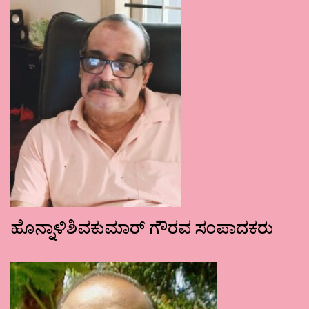
ಹೊನ್ನಾಳಿಶಿವಕುಮಾರ್ ಗೌರವ ಸಂಪಾದಕರು