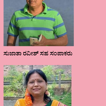
ಸುಜಾತಾ ರವೀಶ್ ಸಹ ಸಂಪಾಕರು