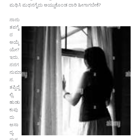
ಮಥಿಸಿ ಮಥನಗೈದು ಆಯ್ದುಕೊಂಡ ದಾರಿ ಹೀಗಾಗಬೇಕೆ?
ನಾನು
ತಪಗೈ
ದ
ಆಯ್ಕೆ
ಯೇ?
ಇದು,
ನನಗ
ನುಮಾ
ನ.
ತಪ್ಪಿದ್ದೆ
ಲ್ಲಿ,
ಹುಡು
ಕುವು
ದು
ಅಸಾ
ಧ್ಯ.