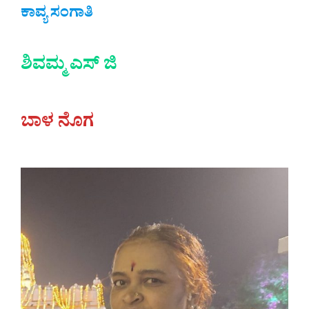
ಕಾವ್ಯ ಸಂಗಾತಿ
ಶಿವಮ್ಮ ಎಸ್ ಜಿ
ಬಾಳ ನೊಗ