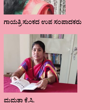
ಗಾಯತ್ರಿ ಸುಂಕದ ಉಪ ಸಂಪಾದಕರು
ಮಮತಾ ಕೆ.ಸಿ.