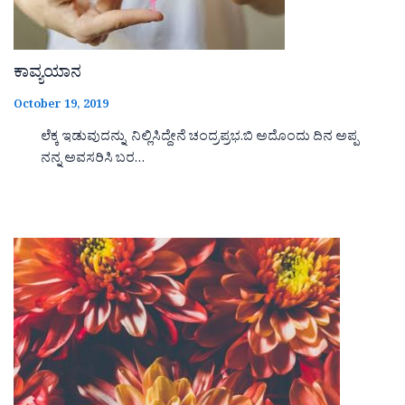
ಕಾವ್ಯಯಾನ
October 19, 2019
ಲೆಕ್ಕ ಇಡುವುದನ್ನು ನಿಲ್ಲಿಸಿದ್ದೇನೆ ಚಂದ್ರಪ್ರಭ.ಬಿ ಅದೊಂದು ದಿನ ಅಪ್ಪ
ನನ್ನ ಅವಸರಿಸಿ ಬರ…