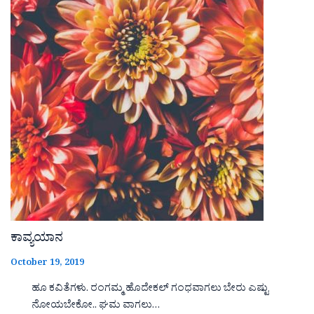
ಕಾವ್ಯಯಾನ
October 19, 2019
ಹೂ ಕವಿತೆಗಳು. ರಂಗಮ್ಮ ಹೊದೇಕಲ್ ಗಂಧವಾಗಲು ಬೇರು ಎಷ್ಟು
ನೋಯಬೇಕೋ.. ಘಮ ವಾಗಲು…