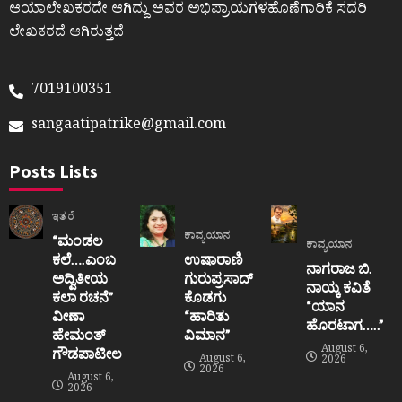
ಆಯಾಲೇಖಕರದೇ ಆಗಿದ್ದು ಅವರ ಅಭಿಪ್ರಾಯಗಳಹೊಣೆಗಾರಿಕೆ ಸದರಿ
ಲೇಖಕರದೆ ಆಗಿರುತ್ತದೆ
7019100351
sangaatipatrike@gmail.com
Posts Lists
ಇತರೆ
ಕಾವ್ಯಯಾನ
“ಮಂಡಲ
ಕಾವ್ಯಯಾನ
ಕಲೆ….ಎಂಬ
ಉಷಾರಾಣಿ
ನಾಗರಾಜ ಬಿ.
ಅದ್ವಿತೀಯ
ಗುರುಪ್ರಸಾದ್
ನಾಯ್ಕ ಕವಿತೆ
ಕಲಾ ರಚನೆ”‌
ಕೊಡಗು
“ಯಾನ
ವೀಣಾ
“ಹಾರಿತು
ಹೊರಟಾಗ…..”
ಹೇಮಂತ್‌
ವಿಮಾನ”
August 6,
ಗೌಡಪಾಟೀಲ
August 6,
2026
2026
August 6,
2026