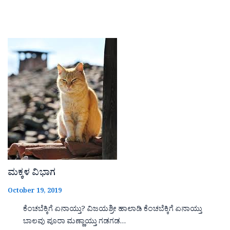
ಮಕ್ಕಳ ವಿಭಾಗ
October 19, 2019
ಕೆಂಚಬೆಕ್ಕಿಗೆ ಏನಾಯ್ತು? ವಿಜಯಶ್ರೀ ಹಾಲಾಡಿ ಕೆಂಚಬೆಕ್ಕಿಗೆ ಏನಾಯ್ತು
ಬಾಲವು ಪೂರಾ ಮಣ್ಣಾಯ್ತು ಗಡಗಡ…