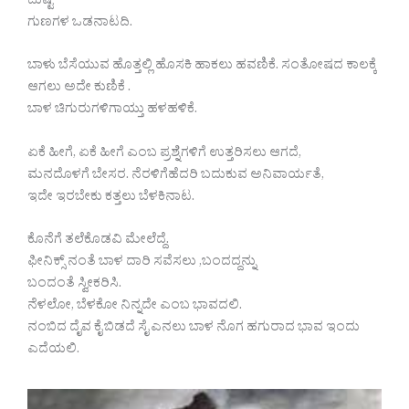
ದುಷ್ಟ
ಗುಣಗಳ ಒಡನಾಟದಿ.
ಬಾಳು ಬೆಸೆಯುವ ಹೊತ್ತಲ್ಲಿ ಹೊಸಕಿ ಹಾಕಲು ಹವಣಿಕೆ. ಸಂತೋಷದ ಕಾಲಕ್ಕೆ
ಆಗಲು ಅದೇ ಕುಣಿಕೆ ‌.
ಬಾಳ ಚಿಗುರುಗಳಿಗಾಯ್ತು ಹಳಹಳಿಕೆ.
ಏಕೆ ಹೀಗೆ, ಏಕೆ ಹೀಗೆ ಎಂಬ ಪ್ರಶ್ನೆಗಳಿಗೆ ಉತ್ತರಿಸಲು ಆಗದೆ,
ಮನದೊಳಗೆ ಬೇಸರ. ನೆರಳಿಗೆಹೆದರಿ ಬದುಕುವ ಅನಿವಾರ್ಯತೆ,
ಇದೇ ಇರಬೇಕು ಕತ್ತಲು ಬೆಳಕಿನಾಟ.
ಕೊನೆಗೆ ತಲೆಕೊಡವಿ ಮೇಲೆದ್ದೆ.
ಫೀನಿಕ್ಸ್ ನಂತೆ ಬಾಳ ದಾರಿ ಸವೆಸಲು ,ಬಂದದ್ದನ್ನು
ಬಂದಂತೆ ಸ್ವೀಕರಿಸಿ.
ನೆಳಲೋ, ಬೆಳಕೋ ನಿನ್ನದೇ ಎಂಬ ಭಾವದಲಿ.
ನಂಬಿದ ದೈವ ಕೈ ಬಿಡದೆ ಸೈ ಎನಲು ಬಾಳ ನೊಗ ಹಗುರಾದ ಭಾವ ಇಂದು
ಎದೆಯಲಿ.