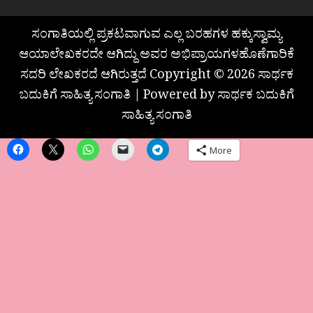
ಸಂಗಾತಿಯಲ್ಲಿ ಪ್ರಕಟವಾಗುವ ಎಲ್ಲ ಬರಹಗಳ ಹಕ್ಕುಸ್ವಾಮ್ಯ
ಆಯಾಲೇಖಕರದೇ ಆಗಿದ್ದು ಅವರ ಅಭಿಪ್ರಾಯಗಳಹೊಣೆಗಾರಿಕೆ
ಸದರಿ ಲೇಖಕರದೆ ಆಗಿರುತ್ತದೆ Copyright © 2026 ಸಾರ್ಥಕ
ಬದುಕಿಗೆ ಸಾಹಿತ್ಯ ಸಂಗಾತಿ | Powered by ಸಾರ್ಥಕ ಬದುಕಿಗೆ
ಸಾಹಿತ್ಯ ಸಂಗಾತಿ
More