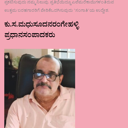
ಪ್ರಕಟಿಸುವುದು ನಮ್ಮ ನಿಲುವು. ಪ್ರತಿಭೆಯಿದ್ದೂ ಎಲೆಮರೆಕಾಯಿಗಳಂತಿರುವ
ಉತ್ತಮ ಬರಹಗಾರರಿಗೆ ವೇದಿಕೆಒದಗಿಸುವುದು ʼಸಂಗಾತಿʼಯ ಉದ್ದೇಶ.
ಕು.ಸ.ಮಧುಸೂದನರಂಗೇಹಳ್ಳಿ
ಪ್ರಧಾನಸಂಪಾದಕರು