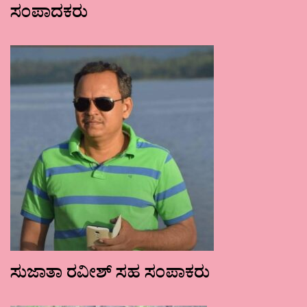
ಸಂಪಾದಕರು
ಸುಜಾತಾ ರವೀಶ್ ಸಹ ಸಂಪಾಕರು