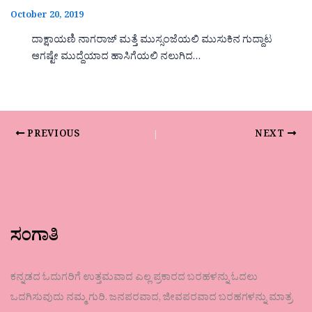
October 20, 2019
ದಾಕ್ಷಾಯಣಿ ನಾಗರಾಜ್ ಮತ್ತೆ ಮುಸ್ಸಂಜೆಯಲಿ ಮುಸುಕಿನ ಗುದ್ದಾಟ
ಆಗಷ್ಟೇ ಮುದ್ದೆಯಾದ ಹಾಸಿಗೆಯಲಿ ನಲುಗಿದ…
PREVIOUS
NEXT
ಸಂಗಾತಿ
ಕನ್ನಡದ ಓದುಗರಿಗೆ ಉತ್ತಮವಾದ ಎಲ್ಲ ಪ್ರಕಾರದ ಬರಹಳನ್ನು ಓದಲು
ಒದಗಿಸುವುದು ನಮ್ಮ ಗುರಿ. ಜನಪರವಾದ, ಜೀವಪರವಾದ ಬರಹಗಳನ್ನು ಮಾತ್ರ