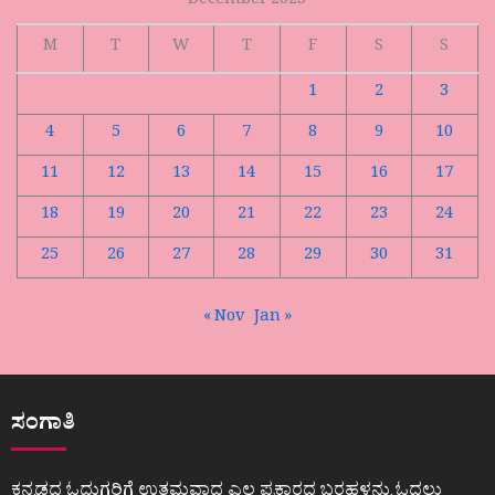
December 2023
M
T
W
T
F
S
S
1
2
3
4
5
6
7
8
9
10
11
12
13
14
15
16
17
18
19
20
21
22
23
24
25
26
27
28
29
30
31
« Nov
Jan »
ಸಂಗಾತಿ
ಕನ್ನಡದ ಓದುಗರಿಗೆ ಉತ್ತಮವಾದ ಎಲ್ಲ ಪ್ರಕಾರದ ಬರಹಳನ್ನು ಓದಲು