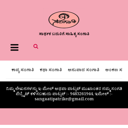
ಸಾರ್ಥಕ ಬದುಕಿಗೆ ಸಾಹಿತ್ಯ ಸಂಗಾತಿ
Menu
ಕಾವ್ಯ ಸಂಗಾತಿ
ಕಥಾ ಸಂಗಾತಿ
ಅನುವಾದ ಸಂಗಾತಿ
ಅಂಕಣ ಸಂಗಾ
ನಿಮ್ಮ ಲೇಖನಗಳನ್ನು ಇ-ಮೇಲ್ ಅಥವಾ ವಾಟ್ಸಪ್ ಮುಖಾಂತರ ನಮ್ಮ ಸಂಗತಿ
ವೆಬ್ಸೈಟ್ ಕಳಿಸಬಹುದು ವಾಟ್ಸಪ್‌ :- 9483261944, ಇಮೇಲ್ :-
sangaatipatrike@gmail.com