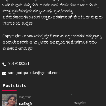
ಒದಗಿಸುವುದು ನಮ್ಮ ಗುರಿ. ಜನಪರವಾದ, ಜೀವಪರವಾದ ಬರಹಗಳನ್ನು
ಮಾತ್ರ ಪ್ರಕಟಿಸುವುದು ನಮ್ಮ ನಿಲುವು. ಪ್ರತಿಭೆಯಿದ್ದೂ
ಎಲೆಮರೆಕಾಯಿಗಳಂತಿರುವ ಉತ್ತಮ ಬರಹಗಾರರಿಗೆ ವೇದಿಕೆಒದಗಿಸುವುದು
ʼಸಂಗಾತಿʼಯ ಉದ್ದೇಶ.
Copyright:- ಸಂಗಾತಿಯಲ್ಲಿ ಪ್ರಕಟವಾಗುವ ಎಲ್ಲ ಬರಹಗಳ ಹಕ್ಕುಸ್ವಾಮ್ಯ
ಆಯಾಲೇಖಕರದೇ ಆಗಿದ್ದು ಅವರ ಅಭಿಪ್ರಾಯಗಳಹೊಣೆಗಾರಿಕೆ ಸದರಿ
ಲೇಖಕರದೆ ಆಗಿರುತ್ತದೆ
7019100351
sangaatipatrike@gmail.com
Posts Lists
ಕಾವ್ಯಯಾನ
ಕಾವ್ಯಯಾನ
ರಾಜೇಶ್ವರಿ