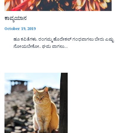
ಕಾವ್ಯಯಾನ
October 19, 2019
ಹೂ ಕವಿತೆಗಳು. ರಂಗಮ್ಮ ಹೊದೇಕಲ್ ಗಂಧವಾಗಲು ಬೇರು ಎಷ್ಟು
ನೋಯಬೇಕೋ.. ಘಮ ವಾಗಲು…