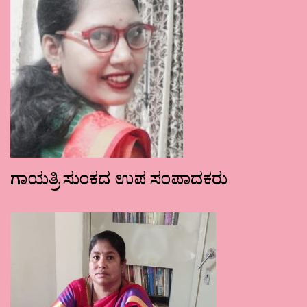
ಗಾಯತ್ರಿ ಸುಂಕದ ಉಪ ಸಂಪಾದಕರು