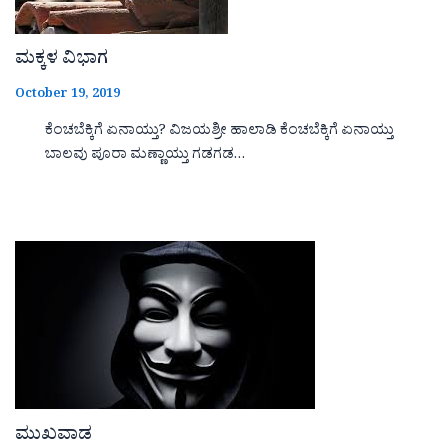
ಮಕ್ಕಳ ವಿಭಾಗ
October 19, 2019
ಕೆಂಚಬೆಕ್ಕಿಗೆ ಏನಾಯ್ತು? ವಿಜಯಶ್ರೀ ಹಾಲಾಡಿ ಕೆಂಚಬೆಕ್ಕಿಗೆ ಏನಾಯ್ತು
ಬಾಲವು ಪೂರಾ ಮಣ್ಣಾಯ್ತು ಗಡಗಡ…
ಮುಖವಾಡ