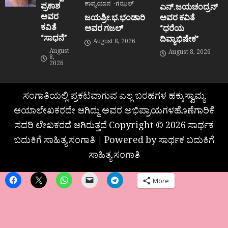
ಕಾವ್ಯಯಾನ
ಗಝಲ್
ಪ್ರಕಾಶ
ಎನ್.ಜಯಚಂದ್ರನ್
ಅವರ
ಜಯಶ್ರೀ.ಭ.ಭಂಡಾರಿ
ಅವರ ಕವಿತೆ
ಕವಿತೆ
ಅವರ ಗಜಲ್
“ಧರೆಯ
“ಸಾಧನೆ”
ದಿವ್ಯಾಭಿಷೇಕ”
August 8, 2026
August
August 8, 2026
8,
2026
ಸಂಗಾತಿಯಲ್ಲಿ ಪ್ರಕಟವಾಗುವ ಎಲ್ಲ ಬರಹಗಳ ಹಕ್ಕುಸ್ವಾಮ್ಯ
ಆಯಾಲೇಖಕರದೇ ಆಗಿದ್ದು ಅವರ ಅಭಿಪ್ರಾಯಗಳಹೊಣೆಗಾರಿಕೆ
ಸದರಿ ಲೇಖಕರದೆ ಆಗಿರುತ್ತದೆ Copyright © 2026 ಸಾರ್ಥಕ
ಬದುಕಿಗೆ ಸಾಹಿತ್ಯ ಸಂಗಾತಿ | Powered by ಸಾರ್ಥಕ ಬದುಕಿಗೆ
ಸಾಹಿತ್ಯ ಸಂಗಾತಿ
More