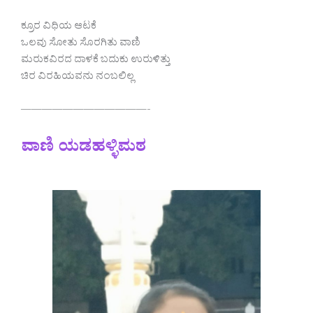
ಕ್ರೂರ ವಿಧಿಯ ಆಟಕೆ
ಒಲವು ಸೋತು ಸೊರಗಿತು ವಾಣಿ
ಮರುಕವಿರದ ದಾಳಕೆ ಬದುಕು ಉರುಳಿತ್ತು
ಚಿರ ವಿರಹಿಯವನು ನಂಬಲಿಲ್ಲ
————————————-
ವಾಣಿ ಯಡಹಳ್ಳಿಮಠ