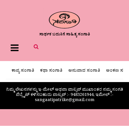
ಸಾರ್ಥಕ ಬದುಕಿಗೆ ಸಾಹಿತ್ಯ ಸಂಗಾತಿ
Menu
ಕಾವ್ಯ ಸಂಗಾತಿ
ಕಥಾ ಸಂಗಾತಿ
ಅನುವಾದ ಸಂಗಾತಿ
ಅಂಕಣ ಸಂಗಾ
ನಿಮ್ಮ ಲೇಖನಗಳನ್ನು ಇ-ಮೇಲ್ ಅಥವಾ ವಾಟ್ಸಪ್ ಮುಖಾಂತರ ನಮ್ಮ ಸಂಗತಿ
ವೆಬ್ಸೈಟ್ ಕಳಿಸಬಹುದು ವಾಟ್ಸಪ್‌ :- 9483261944, ಇಮೇಲ್ :-
sangaatipatrike@gmail.com