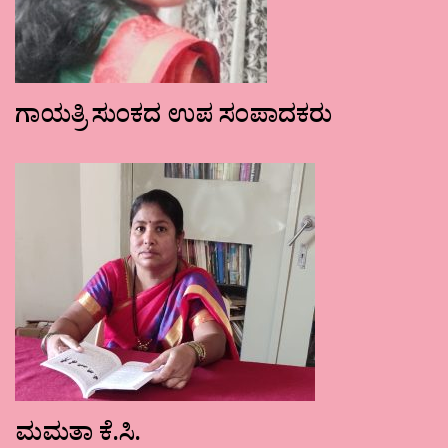
ಗಾಯತ್ರಿ ಸುಂಕದ ಉಪ ಸಂಪಾದಕರು
ಮಮತಾ ಕೆ.ಸಿ.