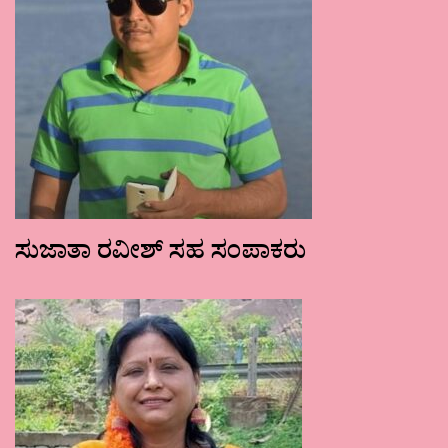
ಸುಜಾತಾ ರವೀಶ್ ಸಹ ಸಂಪಾಕರು