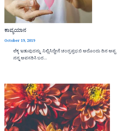
ಕಾವ್ಯಯಾನ
October 19, 2019
ಲೆಕ್ಕ ಇಡುವುದನ್ನು ನಿಲ್ಲಿಸಿದ್ದೇನೆ ಚಂದ್ರಪ್ರಭ.ಬಿ ಅದೊಂದು ದಿನ ಅಪ್ಪ
ನನ್ನ ಅವಸರಿಸಿ ಬರ…