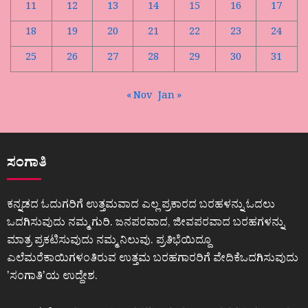
11
12
13
14
15
16
17
18
19
20
21
22
23
24
25
26
27
28
29
30
31
« Nov
Jan »
ಸಂಗಾತಿ
ಕನ್ನಡದ ಓದುಗರಿಗೆ ಉತ್ತಮವಾದ ಎಲ್ಲ ಪ್ರಕಾರದ ಬರಹಳನ್ನು ಓದಲು
ಒದಗಿಸುವುದು ನಮ್ಮ ಗುರಿ. ಜನಪರವಾದ, ಜೀವಪರವಾದ ಬರಹಗಳನ್ನು
ಮಾತ್ರ ಪ್ರಕಟಿಸುವುದು ನಮ್ಮ ನಿಲುವು. ಪ್ರತಿಭೆಯಿದ್ದೂ
ಎಲೆಮರೆಕಾಯಿಗಳಂತಿರುವ ಉತ್ತಮ ಬರಹಗಾರರಿಗೆ ವೇದಿಕೆಒದಗಿಸುವುದು
ʼಸಂಗಾತಿʼಯ ಉದ್ದೇಶ.