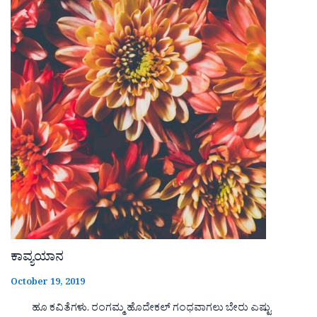
ಕಾವ್ಯಯಾನ
October 19, 2019
ಹೂ ಕವಿತೆಗಳು. ರಂಗಮ್ಮ ಹೊದೇಕಲ್ ಗಂಧವಾಗಲು ಬೇರು ಎಷ್ಟು