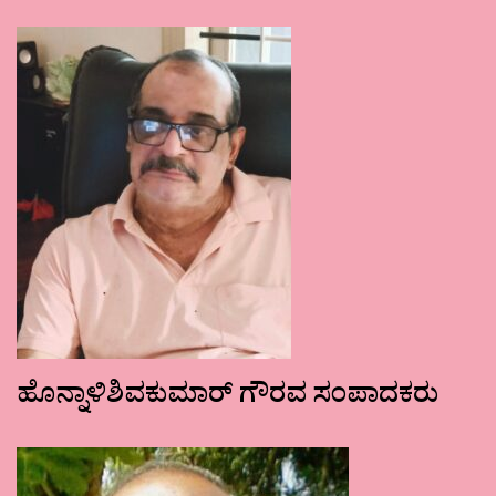
ಹೊನ್ನಾಳಿಶಿವಕುಮಾರ್ ಗೌರವ ಸಂಪಾದಕರು