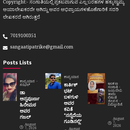
Copyright:- ಸಂಗಾತಿಯಲ್ಲಿ ಪ್ರಕಟವಾಗುವ ಎಲ್ಲ ಬರಹಗಳ ಹಕ್ಕುಸ್ವಾಮ್ಯ
ಆಯಾಲೇಖಕರದೇ ಆಗಿದ್ದು ಅವರ ಅಭಿಪ್ರಾಯಗಳಹೊಣೆಗಾರಿಕೆ ಸದರಿ
ಲೇಖಕರದೆ ಆಗಿರುತ್ತದೆ
7019100351
sangaatipatrike@gmail.com
Posts Lists
ಕಾವ್ಯಯಾನ
ಕಾವ್ಯಯಾನ
ಅಂಕಣ
ಕಾರ್ತಿಕ್
ಗಝಲ್
ಸಂಗಾತಿ
ಭಟ್
ಜಯದೇವಿ
ಡಾ
ತಾಯಿ
ಬಳಗುಳಿ
ಲಿಗಾಡೆ
ಅನ್ನಪೂರ್ಣ
ಜೀವನ
ಅವರ
ಹಿರೇಮಠ
ನಿಮ್ಮೊಂದಿಗೆ
ಕವಿತೆ
ಅವರ
“ನನ್ನೆದೆಯ
ಗಜಲ್
August
ಗೂಡಿನಲ್ಲಿ”
7,
August
2026
7, 2026
August