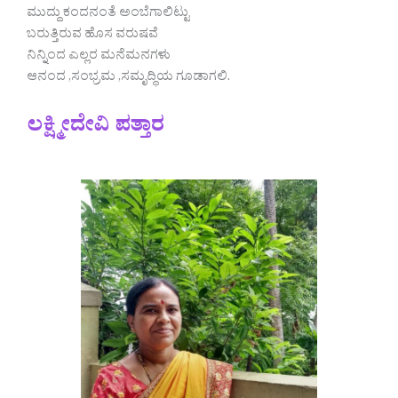
ಮುದ್ದು ಕಂದನಂತೆ ಅಂಬೆಗಾಲಿಟ್ಟು
ಬರುತ್ತಿರುವ ಹೊಸ ವರುಷವೆ
ನಿನ್ನಿಂದ ಎಲ್ಲರ ಮನೆಮನಗಳು
ಆನಂದ ,ಸಂಭ್ರಮ ,ಸಮೃದ್ಧಿಯ ಗೂಡಾಗಲಿ.
ಲಕ್ಷ್ಮೀದೇವಿ ಪತ್ತಾರ