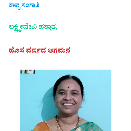
ಕಾವ್ಯ ಸಂಗಾತಿ
ಲಕ್ಷ್ಮೀದೇವಿ ಪತ್ತಾರ,
ಹೊಸ ವರ್ಷದ ಆಗಮನ