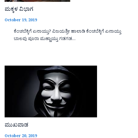
ಮಕ್ಕಳ ವಿಭಾಗ
October 19, 2019
ಕೆಂಚಬೆಕ್ಕಿಗೆ ಏನಾಯ್ತು? ವಿಜಯಶ್ರೀ ಹಾಲಾಡಿ ಕೆಂಚಬೆಕ್ಕಿಗೆ ಏನಾಯ್ತು
ಬಾಲವು ಪೂರಾ ಮಣ್ಣಾಯ್ತು ಗಡಗಡ…
ಮುಖವಾಡ
October 20, 2019