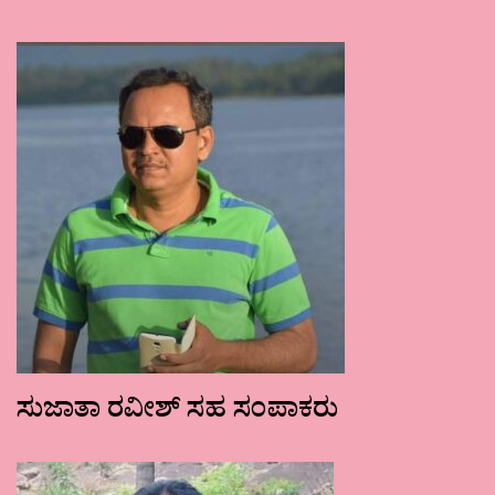
ಸುಜಾತಾ ರವೀಶ್ ಸಹ ಸಂಪಾಕರು