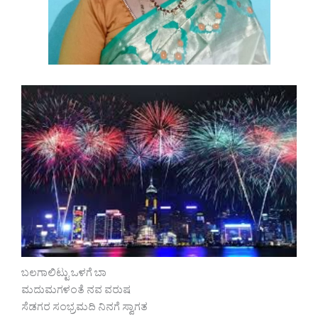
ಬಲಗಾಲಿಟ್ಟು ಒಳಗೆ ಬಾ
ಮದುಮಗಳಂತೆ ನವ ವರುಷ
ಸೆಡಗರ ಸಂಭ್ರಮದಿ ನಿನಗೆ ಸ್ವಾಗತ