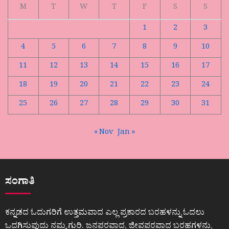
M
T
W
T
F
S
S
1
2
3
4
5
6
7
8
9
10
11
12
13
14
15
16
17
18
19
20
21
22
23
24
25
26
27
28
29
30
31
« Nov
Jan »
ಸಂಗಾತಿ
ಕನ್ನಡದ ಓದುಗರಿಗೆ ಉತ್ತಮವಾದ ಎಲ್ಲ ಪ್ರಕಾರದ ಬರಹಳನ್ನು ಓದಲು
ಒದಗಿಸುವುದು ನಮ್ಮ ಗುರಿ. ಜನಪರವಾದ, ಜೀವಪರವಾದ ಬರಹಗಳನ್ನು