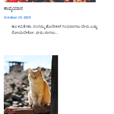
ಕಾವ್ಯಯಾನ
October 19, 2019
ಹೂ ಕವಿತೆಗಳು. ರಂಗಮ್ಮ ಹೊದೇಕಲ್ ಗಂಧವಾಗಲು ಬೇರು ಎಷ್ಟು
ನೋಯಬೇಕೋ.. ಘಮ ವಾಗಲು…