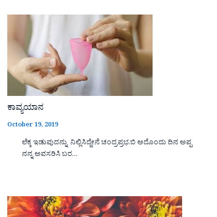
ಕಾವ್ಯಯಾನ
October 19, 2019
ಲೆಕ್ಕ ಇಡುವುದನ್ನು ನಿಲ್ಲಿಸಿದ್ದೇನೆ ಚಂದ್ರಪ್ರಭ.ಬಿ ಅದೊಂದು ದಿನ ಅಪ್ಪ
ನನ್ನ ಅವಸರಿಸಿ ಬರ…