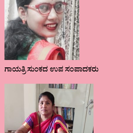
ಗಾಯತ್ರಿ ಸುಂಕದ ಉಪ ಸಂಪಾದಕರು