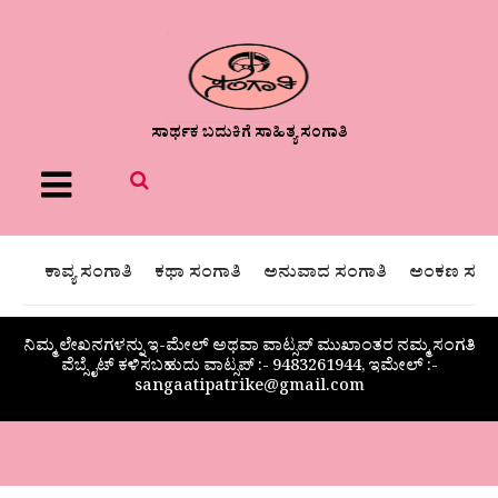
ಸಾರ್ಥಕ ಬದುಕಿಗೆ ಸಾಹಿತ್ಯ ಸಂಗಾತಿ
Menu
ಕಾವ್ಯ ಸಂಗಾತಿ
ಕಥಾ ಸಂಗಾತಿ
ಅನುವಾದ ಸಂಗಾತಿ
ಅಂಕಣ ಸಂಗಾ
ನಿಮ್ಮ ಲೇಖನಗಳನ್ನು ಇ-ಮೇಲ್ ಅಥವಾ ವಾಟ್ಸಪ್ ಮುಖಾಂತರ ನಮ್ಮ ಸಂಗತಿ
ವೆಬ್ಸೈಟ್ ಕಳಿಸಬಹುದು ವಾಟ್ಸಪ್‌ :- 9483261944, ಇಮೇಲ್ :-
sangaatipatrike@gmail.com