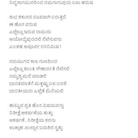
ನಿನ್ನನಾಗಮನದಿಂದ ನಮಗಾಗುವುದು ಬಲು ಹರುಷ
ಶುಭ ಶಕುನದ ರೂಪವಾಗಿ ಬರುತ್ತಿದೆ
ಈ ಹೊಸ ವರುಷ
ಎಲ್ಲೆಲ್ಲೂ ಇರುವ ರಾಮನು
ಅಯೋಧ್ಯೆಪುರದಲಿ ನೆಲೆಸುವನು
ಎಂತಹ ಅಪೂರ್ವ ರಸನಿಮಿಷ !
ನವಯುಗದ ಕಾಲ ಗುಣದಿಂದ
ಎಲ್ಲೆಲ್ಲೂ ಶಾಂತಿ ಸೌಹಾರ್ದತೆ ನೆಲೆಸಲಿ
ಸಮೃದ್ಧಿ ಮನೆ ಮಾಡಲಿ
ಭಾರತಮಾತೆಗೆ ಮತ್ತಷ್ಟು ಬಲ ಬರಲಿ
ಭಾರತೀಯರು ಎಲ್ಲೆಡೆ ಮೆರೆಯಲಿ
ಹುಟ್ಟುವ ಪ್ರತಿ ಹೊಸ ವಿಷಯವಸ್ತು
ನಿರೀಕ್ಷೆ,ಆಕರ್ಷಣೆಯ ತುತ್ತು
ಆಕರ್ಷಣೆ , ನಿರೀಕ್ಷೆಯ ಕನಸು
ಉತ್ಸಾಹ ,ಉಲ್ಲಾಸ ಬದುಕಿನ ಸ್ವತ್ತು