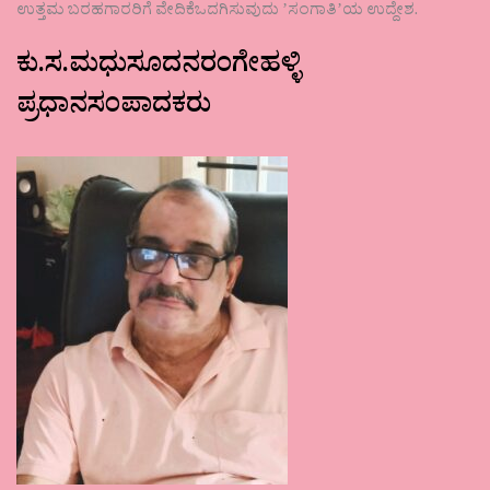
ಉತ್ತಮ ಬರಹಗಾರರಿಗೆ ವೇದಿಕೆಒದಗಿಸುವುದು ʼಸಂಗಾತಿʼಯ ಉದ್ದೇಶ.
ಕು.ಸ.ಮಧುಸೂದನರಂಗೇಹಳ್ಳಿ
ಪ್ರಧಾನಸಂಪಾದಕರು