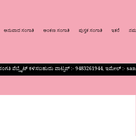
ಅನುವಾದ ಸಂಗಾತಿ
ಅಂಕಣ ಸಂಗಾತಿ
ಪುಸ್ತಕ ಸಂಗಾತಿ
ಇತರೆ
ನಮ್ಮ
ಂಗತಿ ವೆಬ್ಸೈಟ್ ಕಳಿಸಬಹುದು ವಾಟ್ಸಪ್‌ :- 9483261944, ಇಮೇಲ್ :-