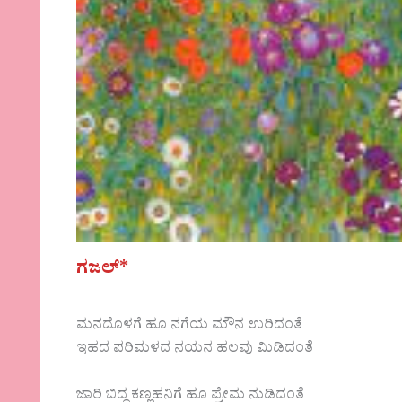
ಗಜಲ್*
ಮನದೊಳಗೆ ಹೂ ನಗೆಯ ಮೌನ ಉರಿದಂತೆ
ಇಹದ ಪರಿಮಳದ ನಯನ ಹಲವು ಮಿಡಿದಂತೆ
ಜಾರಿ ಬಿದ್ದ ಕಣ್ಣಹನಿಗೆ ಹೂ ಪ್ರೇಮ ನುಡಿದಂತೆ