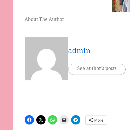
About The Author
admin
See author's posts
More