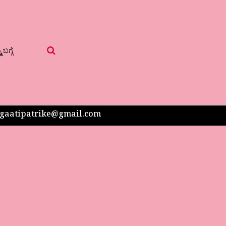
 ಬಗ್ಗೆ
 sangaatipatrike@gmail.com