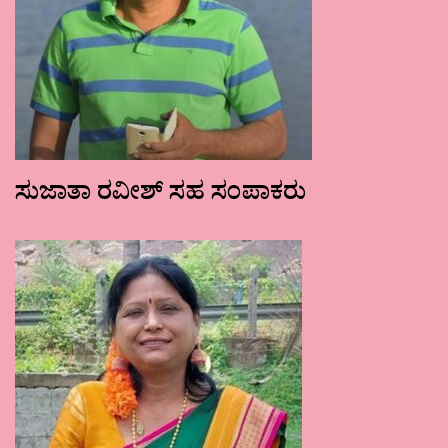
ಸುಜಾತಾ ರವೀಶ್ ಸಹ ಸಂಪಾಕರು