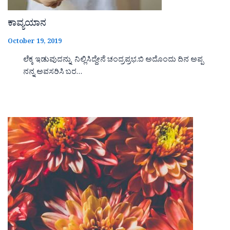
ಕಾವ್ಯಯಾನ
October 19, 2019
ಲೆಕ್ಕ ಇಡುವುದನ್ನು ನಿಲ್ಲಿಸಿದ್ದೇನೆ ಚಂದ್ರಪ್ರಭ.ಬಿ ಅದೊಂದು ದಿನ ಅಪ್ಪ
ನನ್ನ ಅವಸರಿಸಿ ಬರ…