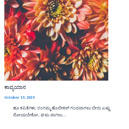
ಕಾವ್ಯಯಾನ
October 19, 2019
ಹೂ ಕವಿತೆಗಳು. ರಂಗಮ್ಮ ಹೊದೇಕಲ್ ಗಂಧವಾಗಲು ಬೇರು ಎಷ್ಟು
ನೋಯಬೇಕೋ.. ಘಮ ವಾಗಲು…