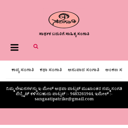
ಸಾರ್ಥಕ ಬದುಕಿಗೆ ಸಾಹಿತ್ಯ ಸಂಗಾತಿ
Menu
ಕಾವ್ಯ ಸಂಗಾತಿ
ಕಥಾ ಸಂಗಾತಿ
ಅನುವಾದ ಸಂಗಾತಿ
ಅಂಕಣ ಸಂಗಾ
ನಿಮ್ಮ ಲೇಖನಗಳನ್ನು ಇ-ಮೇಲ್ ಅಥವಾ ವಾಟ್ಸಪ್ ಮುಖಾಂತರ ನಮ್ಮ ಸಂಗತಿ
ವೆಬ್ಸೈಟ್ ಕಳಿಸಬಹುದು ವಾಟ್ಸಪ್‌ :- 9483261944, ಇಮೇಲ್ :-
sangaatipatrike@gmail.com