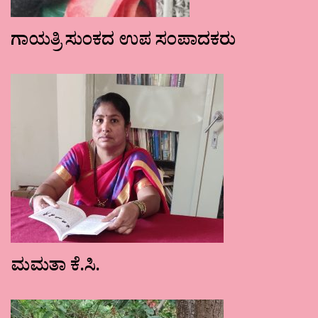
ಗಾಯತ್ರಿ ಸುಂಕದ ಉಪ ಸಂಪಾದಕರು
ಮಮತಾ ಕೆ.ಸಿ.