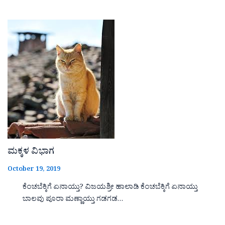
ಮಕ್ಕಳ ವಿಭಾಗ
October 19, 2019
ಕೆಂಚಬೆಕ್ಕಿಗೆ ಏನಾಯ್ತು? ವಿಜಯಶ್ರೀ ಹಾಲಾಡಿ ಕೆಂಚಬೆಕ್ಕಿಗೆ ಏನಾಯ್ತು
ಬಾಲವು ಪೂರಾ ಮಣ್ಣಾಯ್ತು ಗಡಗಡ…