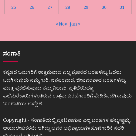
25
26
27
28
29
30
31
« Nov
Jan »
ಸಂಗಾತಿ
ಕನ್ನಡದ ಓದುಗರಿಗೆ ಉತ್ತಮವಾದ ಎಲ್ಲ ಪ್ರಕಾರದ ಬರಹಳನ್ನು ಓದಲು
ಒದಗಿಸುವುದು ನಮ್ಮ ಗುರಿ. ಜನಪರವಾದ, ಜೀವಪರವಾದ ಬರಹಗಳನ್ನು
ಮಾತ್ರ ಪ್ರಕಟಿಸುವುದು ನಮ್ಮ ನಿಲುವು. ಪ್ರತಿಭೆಯಿದ್ದೂ
ಎಲೆಮರೆಕಾಯಿಗಳಂತಿರುವ ಉತ್ತಮ ಬರಹಗಾರರಿಗೆ ವೇದಿಕೆಒದಗಿಸುವುದು
ʼಸಂಗಾತಿʼಯ ಉದ್ದೇಶ.
Copyright:- ಸಂಗಾತಿಯಲ್ಲಿ ಪ್ರಕಟವಾಗುವ ಎಲ್ಲ ಬರಹಗಳ ಹಕ್ಕುಸ್ವಾಮ್ಯ
ಆಯಾಲೇಖಕರದೇ ಆಗಿದ್ದು ಅವರ ಅಭಿಪ್ರಾಯಗಳಹೊಣೆಗಾರಿಕೆ ಸದರಿ