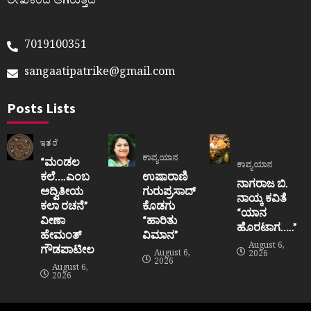
ಲೇಖಕರದೆ ಆಗಿರುತ್ತದೆ
7019100351
sangaatipatrike@gmail.com
Posts Lists
ಇತರೆ
ಕಾವ್ಯಯಾನ
“ಮಂಡಲ
ಕಾವ್ಯಯಾನ
ಕಲೆ….ಎಂಬ
ಉಷಾರಾಣಿ
ನಾಗರಾಜ ಬಿ.
ಅದ್ವಿತೀಯ
ಗುರುಪ್ರಸಾದ್
ನಾಯ್ಕ ಕವಿತೆ
ಕಲಾ ರಚನೆ”‌
ಕೊಡಗು
“ಯಾನ
ವೀಣಾ
“ಹಾರಿತು
ಹೊರಟಾಗ…..”
ಹೇಮಂತ್‌
ವಿಮಾನ”
August 6,
ಗೌಡಪಾಟೀಲ
August 6,
2026
2026
August 6,
2026