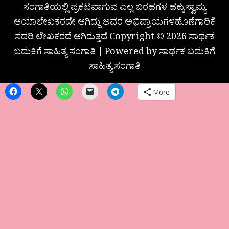
ಸಂಗಾತಿಯಲ್ಲಿ ಪ್ರಕಟವಾಗುವ ಎಲ್ಲ ಬರಹಗಳ ಹಕ್ಕುಸ್ವಾಮ್ಯ
ಆಯಾಲೇಖಕರದೇ ಆಗಿದ್ದು ಅವರ ಅಭಿಪ್ರಾಯಗಳಹೊಣೆಗಾರಿಕೆ
ಸದರಿ ಲೇಖಕರದೆ ಆಗಿರುತ್ತದೆ Copyright © 2026 ಸಾರ್ಥಕ
ಬದುಕಿಗೆ ಸಾಹಿತ್ಯ ಸಂಗಾತಿ | Powered by ಸಾರ್ಥಕ ಬದುಕಿಗೆ
ಸಾಹಿತ್ಯ ಸಂಗಾತಿ
More