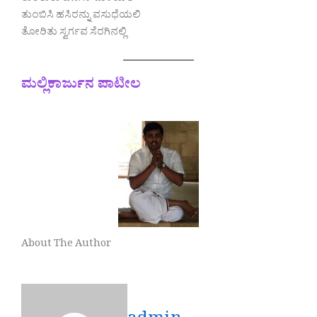
ತುಂಬಿಸಿ ಹಸಿರನ್ನು ವಸುಧೆಯಲಿ
ತೋರಿತು ಸ್ವರ್ಗವ ಸೆರಗಿನಲ್ಲಿ
ಮಲ್ಲಿಕಾರ್ಜುನ ಪಾಟೀಲ
About The Author