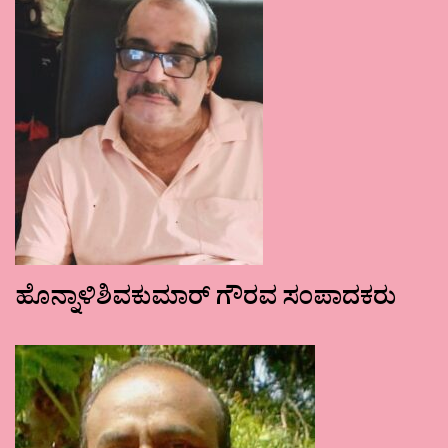
ಹೊನ್ನಾಳಿಶಿವಕುಮಾರ್ ಗೌರವ ಸಂಪಾದಕರು