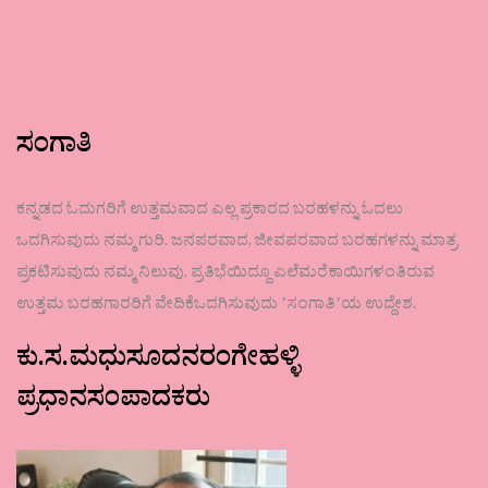
ಸಂಗಾತಿ
ಕನ್ನಡದ ಓದುಗರಿಗೆ ಉತ್ತಮವಾದ ಎಲ್ಲ ಪ್ರಕಾರದ ಬರಹಳನ್ನು ಓದಲು
ಒದಗಿಸುವುದು ನಮ್ಮ ಗುರಿ. ಜನಪರವಾದ, ಜೀವಪರವಾದ ಬರಹಗಳನ್ನು ಮಾತ್ರ
ಪ್ರಕಟಿಸುವುದು ನಮ್ಮ ನಿಲುವು. ಪ್ರತಿಭೆಯಿದ್ದೂ ಎಲೆಮರೆಕಾಯಿಗಳಂತಿರುವ
ಉತ್ತಮ ಬರಹಗಾರರಿಗೆ ವೇದಿಕೆಒದಗಿಸುವುದು ʼಸಂಗಾತಿʼಯ ಉದ್ದೇಶ.
ಕು.ಸ.ಮಧುಸೂದನರಂಗೇಹಳ್ಳಿ
ಪ್ರಧಾನಸಂಪಾದಕರು