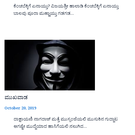
ಕೆಂಚಬೆಕ್ಕಿಗೆ ಏನಾಯ್ತು? ವಿಜಯಶ್ರೀ ಹಾಲಾಡಿ ಕೆಂಚಬೆಕ್ಕಿಗೆ ಏನಾಯ್ತು
ಬಾಲವು ಪೂರಾ ಮಣ್ಣಾಯ್ತು ಗಡಗಡ…
ಮುಖವಾಡ
October 20, 2019
ದಾಕ್ಷಾಯಣಿ ನಾಗರಾಜ್ ಮತ್ತೆ ಮುಸ್ಸಂಜೆಯಲಿ ಮುಸುಕಿನ ಗುದ್ದಾಟ
ಆಗಷ್ಟೇ ಮುದ್ದೆಯಾದ ಹಾಸಿಗೆಯಲಿ ನಲುಗಿದ…