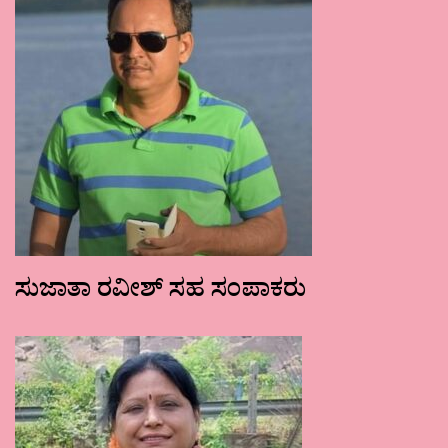
ಸುಜಾತಾ ರವೀಶ್ ಸಹ ಸಂಪಾಕರು