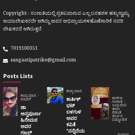
Copyright:- ಸಂಗಾತಿಯಲ್ಲಿ ಪ್ರಕಟವಾಗುವ ಎಲ್ಲ ಬರಹಗಳ ಹಕ್ಕುಸ್ವಾಮ್ಯ
ಆಯಾಲೇಖಕರದೇ ಆಗಿದ್ದು ಅವರ ಅಭಿಪ್ರಾಯಗಳಹೊಣೆಗಾರಿಕೆ ಸದರಿ
ಲೇಖಕರದೆ ಆಗಿರುತ್ತದೆ
7019100351
sangaatipatrike@gmail.com
Posts Lists
ಕಾವ್ಯಯಾನ
ಕಾವ್ಯಯಾನ
ಅಂಕಣ
ಕಾರ್ತಿಕ್
ಗಝಲ್
ಸಂಗಾತಿ
ಭಟ್
ಜಯದೇವಿ
ಡಾ
ತಾಯಿ
ಬಳಗುಳಿ
ಲಿಗಾಡೆ
ಅನ್ನಪೂರ್ಣ
ಜೀವನ
ಅವರ
ಹಿರೇಮಠ
ನಿಮ್ಮೊಂದಿಗೆ
ಕವಿತೆ
ಅವರ
“ನನ್ನೆದೆಯ
ಗಜಲ್