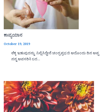
ಕಾವ್ಯಯಾನ
October 19, 2019
ಲೆಕ್ಕ ಇಡುವುದನ್ನು ನಿಲ್ಲಿಸಿದ್ದೇನೆ ಚಂದ್ರಪ್ರಭ.ಬಿ ಅದೊಂದು ದಿನ ಅಪ್ಪ
ನನ್ನ ಅವಸರಿಸಿ ಬರ…