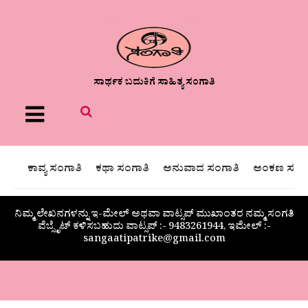
ಸಾರ್ಥಕ ಬದುಕಿಗೆ ಸಾಹಿತ್ಯ ಸಂಗಾತಿ
Menu
ಕಾವ್ಯ ಸಂಗಾತಿ
ಕಥಾ ಸಂಗಾತಿ
ಅನುವಾದ ಸಂಗಾತಿ
ಅಂಕಣ ಸಂಗಾ
ನಿಮ್ಮ ಲೇಖನಗಳನ್ನು ಇ-ಮೇಲ್ ಅಥವಾ ವಾಟ್ಸಪ್ ಮುಖಾಂತರ ನಮ್ಮ ಸಂಗತಿ
ವೆಬ್ಸೈಟ್ ಕಳಿಸಬಹುದು ವಾಟ್ಸಪ್‌ :- 9483261944, ಇಮೇಲ್ :-
sangaatipatrike@gmail.com