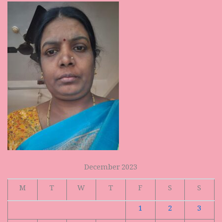
December 2023
M
T
W
T
F
S
S
1
2
3