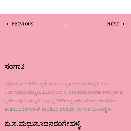
PREVIOUS
NEXT
ಸಂಗಾತಿ
ಕನ್ನಡದ ಓದುಗರಿಗೆ ಉತ್ತಮವಾದ ಎಲ್ಲ ಪ್ರಕಾರದ ಬರಹಳನ್ನು ಓದಲು
ಒದಗಿಸುವುದು ನಮ್ಮ ಗುರಿ. ಜನಪರವಾದ, ಜೀವಪರವಾದ ಬರಹಗಳನ್ನು ಮಾತ್ರ
ಪ್ರಕಟಿಸುವುದು ನಮ್ಮ ನಿಲುವು. ಪ್ರತಿಭೆಯಿದ್ದೂ ಎಲೆಮರೆಕಾಯಿಗಳಂತಿರುವ
ಉತ್ತಮ ಬರಹಗಾರರಿಗೆ ವೇದಿಕೆಒದಗಿಸುವುದು ʼಸಂಗಾತಿʼಯ ಉದ್ದೇಶ.
ಕು.ಸ.ಮಧುಸೂದನರಂಗೇಹಳ್ಳಿ