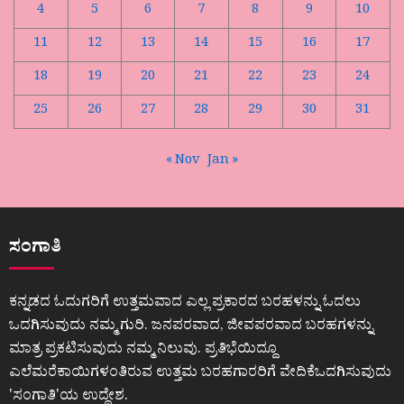
4
5
6
7
8
9
10
11
12
13
14
15
16
17
18
19
20
21
22
23
24
25
26
27
28
29
30
31
« Nov
Jan »
ಸಂಗಾತಿ
ಕನ್ನಡದ ಓದುಗರಿಗೆ ಉತ್ತಮವಾದ ಎಲ್ಲ ಪ್ರಕಾರದ ಬರಹಳನ್ನು ಓದಲು
ಒದಗಿಸುವುದು ನಮ್ಮ ಗುರಿ. ಜನಪರವಾದ, ಜೀವಪರವಾದ ಬರಹಗಳನ್ನು
ಮಾತ್ರ ಪ್ರಕಟಿಸುವುದು ನಮ್ಮ ನಿಲುವು. ಪ್ರತಿಭೆಯಿದ್ದೂ
ಎಲೆಮರೆಕಾಯಿಗಳಂತಿರುವ ಉತ್ತಮ ಬರಹಗಾರರಿಗೆ ವೇದಿಕೆಒದಗಿಸುವುದು
ʼಸಂಗಾತಿʼಯ ಉದ್ದೇಶ.