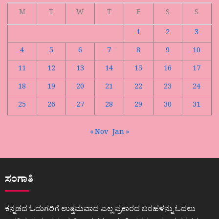
M
T
W
T
F
S
S
1
2
3
4
5
6
7
8
9
10
11
12
13
14
15
16
17
18
19
20
21
22
23
24
25
26
27
28
29
30
31
« Nov
Jan »
ಸಂಗಾತಿ
ಕನ್ನಡದ ಓದುಗರಿಗೆ ಉತ್ತಮವಾದ ಎಲ್ಲ ಪ್ರಕಾರದ ಬರಹಳನ್ನು ಓದಲು