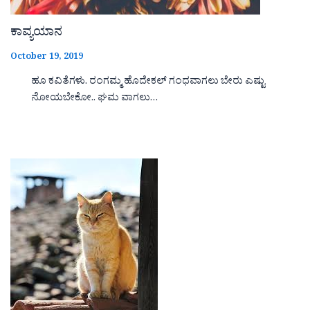
ಕಾವ್ಯಯಾನ
October 19, 2019
ಹೂ ಕವಿತೆಗಳು. ರಂಗಮ್ಮ ಹೊದೇಕಲ್ ಗಂಧವಾಗಲು ಬೇರು ಎಷ್ಟು
ನೋಯಬೇಕೋ.. ಘಮ ವಾಗಲು…