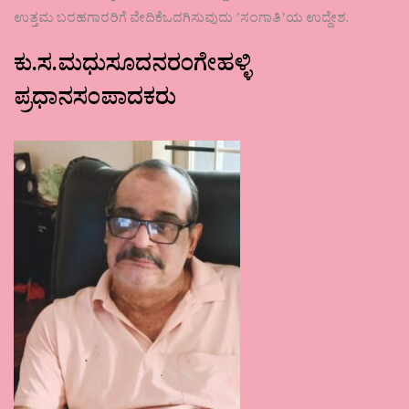
ಉತ್ತಮ ಬರಹಗಾರರಿಗೆ ವೇದಿಕೆಒದಗಿಸುವುದು ʼಸಂಗಾತಿʼಯ ಉದ್ದೇಶ.
ಕು.ಸ.ಮಧುಸೂದನರಂಗೇಹಳ್ಳಿ
ಪ್ರಧಾನಸಂಪಾದಕರು