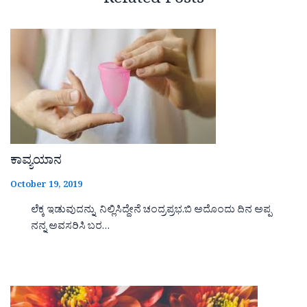
Related Posts
ಕಾವ್ಯಯಾನ
October 19, 2019
ಲೆಕ್ಕ ಇಡುವುದನ್ನು ನಿಲ್ಲಿಸಿದ್ದೇನೆ ಚಂದ್ರಪ್ರಭ.ಬಿ ಅದೊಂದು ದಿನ ಅಪ್ಪ
ನನ್ನ ಅವಸರಿಸಿ ಬರ…