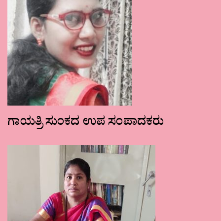
ಗಾಯತ್ರಿ ಸುಂಕದ ಉಪ ಸಂಪಾದಕರು