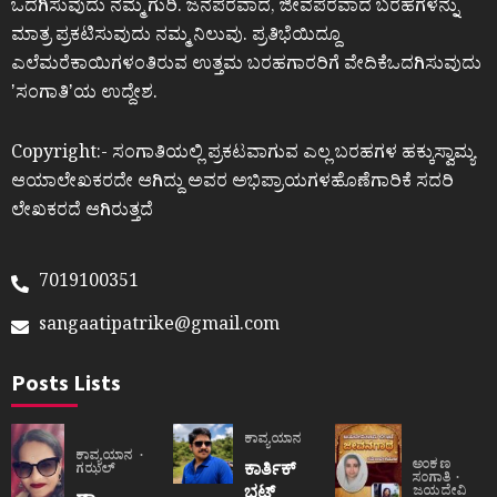
ಒದಗಿಸುವುದು ನಮ್ಮ ಗುರಿ. ಜನಪರವಾದ, ಜೀವಪರವಾದ ಬರಹಗಳನ್ನು
ಮಾತ್ರ ಪ್ರಕಟಿಸುವುದು ನಮ್ಮ ನಿಲುವು. ಪ್ರತಿಭೆಯಿದ್ದೂ
ಎಲೆಮರೆಕಾಯಿಗಳಂತಿರುವ ಉತ್ತಮ ಬರಹಗಾರರಿಗೆ ವೇದಿಕೆಒದಗಿಸುವುದು
ʼಸಂಗಾತಿʼಯ ಉದ್ದೇಶ.
Copyright:- ಸಂಗಾತಿಯಲ್ಲಿ ಪ್ರಕಟವಾಗುವ ಎಲ್ಲ ಬರಹಗಳ ಹಕ್ಕುಸ್ವಾಮ್ಯ
ಆಯಾಲೇಖಕರದೇ ಆಗಿದ್ದು ಅವರ ಅಭಿಪ್ರಾಯಗಳಹೊಣೆಗಾರಿಕೆ ಸದರಿ
ಲೇಖಕರದೆ ಆಗಿರುತ್ತದೆ
7019100351
sangaatipatrike@gmail.com
Posts Lists
ಕಾವ್ಯಯಾನ
ಕಾವ್ಯಯಾನ
ಅಂಕಣ
ಕಾರ್ತಿಕ್
ಗಝಲ್
ಸಂಗಾತಿ
ಭಟ್
ಜಯದೇವಿ