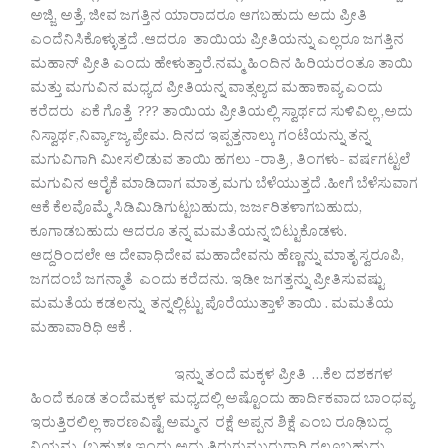
ಅಜ್ಜಿ, ಅತ್ತೆ, ಜೀವ ಜಗತ್ತಿನ ಯಾರಾದರೂ ಆಗಬಹುದು ಅದು ಪ್ರೀತಿ
ಎಂದೆನಿಸಿಕೊಳ್ಳುತ್ತದೆ .ಆದರೂ ತಾಯಿಯ ಪ್ರೀತಿಯನ್ನು ಎಲ್ಲರೂ ಜಗತ್ತಿನ
ಮಹಾನ್ ಪ್ರೀತಿ ಎಂದು ಹೇಳುತ್ತಾರೆ.ನಮ್ಮ ಹಿಂದಿನ ಹಿರಿಯರಂತೂ ತಾಯಿ
ಮತ್ತು ಮಗುವಿನ ಮಧ್ಯದ ಪ್ರೀತಿಯನ್ನ ವಾತ್ಸಲ್ಯದ ಮಹಾಕಾವ್ಯ ಎಂದು
ಕರೆದರು ಏಕೆ ಗೊತ್ತೆ ??? ತಾಯಿಯ ಪ್ರೀತಿಯಲ್ಲಿ ಸ್ವಾರ್ಥದ ಸುಳಿವಿಲ್ಲ ,ಅದು
ನಿಸ್ವಾರ್ಥ,ನಿರ್ವ್ಯಾಜ್ಯ ಪ್ರೇಮ. ದಿನದ ಇಪ್ಪತ್ತನಾಲ್ಕು ಗಂಟೆಯನ್ನು ತನ್ನ
ಮಗುವಿಗಾಗಿ ಮೀಸಲಿಡುವ ತಾಯಿ ಹಗಲು -ರಾತ್ರಿ , ತಿಂಗಳು- ವರ್ಷಗಟ್ಟಲೆ
ಮಗುವಿನ ಆರೈಕೆ ಮಾಡಿದಾಗ ಮಾತ್ರ ಮಗು ಬೆಳೆಯುತ್ತದೆ .ಹೀಗೆ ಬೆಳೆಸುವಾಗ
ಆಕೆ ಕೆಲವೊಮ್ಮೆ ಸಿಡಿಮಿಡಿಗುಟ್ಟಬಹುದು, ಜರ್ಜರಿತಳಾಗಬಹುದು,
ಕೂಗಾಡಬಹುದು ಆದರೂ ತನ್ನ ಮಮತೆಯನ್ನ ಬಿಟ್ಟುಕೊಡಳು.
ಆದ್ದರಿಂದಲೇ ಆ ದೇವಾಧಿದೇವ ಮಹಾದೇವನು ಹೆಣ್ಣನ್ನು ಮಾತೃ ಸ್ವರೂಪಿ,
ಜಗದಂಬೆ ಜಗನ್ಮಾತೆ ಎಂದು ಕರೆದನು. ಇಡೀ ಜಗತ್ತನ್ನು ಪ್ರೀತಿಸುವಷ್ಟು
ಮಮತೆಯ ಕಡಲನ್ನು ತನ್ನಲ್ಲಿಟ್ಟು ಪೊರೆಯುತ್ತಾಳೆ ತಾಯಿ . ಮಮತೆಯ
ಮಹಾವಾರಿಧಿ ಆಕೆ .
ಇನ್ನು ತಂದೆ ಮಕ್ಕಳ ಪ್ರೀತಿ …ಕೆಲ ದಶಕಗಳ
ಹಿಂದೆ ಕೂಡ ತಂದೆಮಕ್ಕಳ ಮಧ್ಯದಲ್ಲಿ ಅಷ್ಟೊಂದು ಹಾರ್ದಿಕವಾದ ಬಾಂಧವ್ಯ
ಇರುತ್ತಿರಲಿಲ್ಲ ಕಾರಣವಿಷ್ಟೆ ಅಮ್ಮನ ರಕ್ಷೆ ಅಪ್ಪನ ಶಿಕ್ಷೆ ಎಂಬ ರೂಢಿಬದ್ಧ