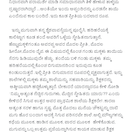
ನಿಧಾನವಾಗಿ ಪರಾಮರ್ಶೆ ಮಾಡಿ ಸಮಾಧಾನವಾಗಿ ತಿಳಿ ಹೇಳುವ ತಾಳ್ಮೆಯ
ದ್ರಷ್ಟಾರರಾಗಿದ್ದಾರೆ …ಅಂತೆಯೇ ಇಂದು ಅಪ್ಪಂದಿರನ್ನು ಎರಡನೇ ತಾಯಿ
ಎಂದೆನುವ ಕಾಲ ಬಂದಿದೆ .ಇದು ಕೂಡ ಪ್ರೀತಿಯ ಬದಲಾದ ರೂಪ.
ಇನ್ನು ಮಗುವಾಗಿ ತನ್ನ ಶೈಶವಾವಸ್ಥೆಯನ್ನ ಪೂರೈಸಿ, ಹದಿಹರೆಯಕ್ಕೆ
ಕಾಲಿಟ್ಟಾಗ ಕೂಡ ತಂದೆ ಅವರಿಗೆ ಒಳ್ಳೆಯ ಸ್ನೇಹಿತನಾಗುತ್ತಾನೆ,
ಹೆಣ್ಣುಮಕ್ಕಳಿಗಂತೂ ಅವರಪ್ಪ ಅವರ ಮೊದಲ ಪ್ರೀತಿ , ಮೊದಲ
ಹೀರೋ,ಮೊದಲ ದೈವ. ಈ ವಿಷಯದಲ್ಲಿ ಕೊಂಚ ಗಂಡು ಮಕ್ಕಳು ತಾಯಿಯ
ಸೆರಗು ಹಿಡಿಯುವುದೇ ಹೆಚ್ಚು , ತಂದೆಯ ಬಳಿ ಗಂಡು ಮಕ್ಕಳು ತಮ್ಮ
ಹದಿಹರೆಯದಲ್ಲಿ ಕೊಂಚ ಬಿಗುಮಾನದಿಂದ ಇರುವುದು ಕೂಡ
ಕಂಡುಬರುತ್ತದೆ .ಇಲ್ಲಿ ಪ್ರೀತಿ ಬಿಗುಮಾನದ ರೂಪದಲ್ಲಿ ವ್ಯಕ್ತವಾಗುತ್ತದೆ. ಇನ್ನು
ಶಾಲೆಗಳಲ್ಲಿ ಮಕ್ಕಳು ತಮ್ಮ ಶಾಲೆಯನ್ನು, ಸಹಪಾಠಿಯನ್ನು, ಶಿಕ್ಷಕರನ್ನು
ಆತ್ಮೀಯವಾಗಿ ಹಚ್ಚಿಕೊಳ್ಳುತ್ತಾರೆ. ಬೇಕಾದರೆ ಯಾರನ್ನಾದರೂ ಕೇಳಿ ನೋಡಿ
‘ನಿಮ್ಮ ಅತ್ಯಂತ ನೆಚ್ಚಿನ ಗುರುಗಳು, ಮೆಚ್ಚಿನ ಸ್ನೇಹಿತರು ಯಾರು’?? ಎಂದು
ಕೇಳಿದರೆ ಸಿಗುವ ಉತ್ತರ ಅವರ ಪ್ರಾಥಮಿಕ ಶಾಲೆಯ ಶಿಕ್ಷಕರೇ! .ಕಾರಣ
ಅತ್ಯಂತ ಸರಳ ಹಾಗೂ ಸ್ಪಷ್ಟ. ಮೊತ್ತ ಮೊದಲು ಮನೆಯ ಚೌಕಟ್ಟನ್ನು ದಾಟಿ
ಮಗು ಹೊರ ಬಂದಾಗ ಅದಕ್ಕೆ ಸಿಗುವ ಪರಿಸರವೇ ಶಾಲೆ .ಅಲ್ಲಿ ಮೌಲ್ಯಗಳನ್ನು
ಕಥೆಯ ಮೂಲಕ, ಹಾಡಿನ ಮೂಲಕ, ಪಾಠದ ಮೂಲಕ ಹೇಳಿಕೊಡುವ,
ಮಗುವನ್ನು ಒಬ್ಬ ಉತ್ತಮ ಪ್ರಜೆಯನ್ನಾಗಿಸುವ ಕಾಯಕ ಮಾಡುವ ಶಿಕ್ಷಕ