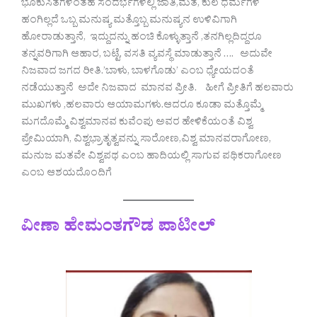
ಭೂಕುಸಿತಗಳಂತಹ ಸಂದರ್ಭಗಳಲ್ಲಿ ಜಾತಿ,ಮತ, ಕುಲ ಧರ್ಮಗಳ
ಹಂಗಿಲ್ಲದೆ ಒಬ್ಬ ಮನುಷ್ಯ ಮತ್ತೊಬ್ಬ ಮನುಷ್ಯನ ಉಳಿವಿಗಾಗಿ
ಹೋರಾಡುತ್ತಾನೆ, ಇದ್ದುದನ್ನು ಹಂಚಿ ಕೊಳ್ಳುತ್ತಾನೆ ,ತನಗಿಲ್ಲದಿದ್ದರೂ
ತನ್ನವರಿಗಾಗಿ ಆಹಾರ, ಬಟ್ಟೆ, ವಸತಿ ವ್ಯವಸ್ಥೆ ಮಾಡುತ್ತಾನೆ …. ಅದುವೇ
ನಿಜವಾದ ಜಗದ ರೀತಿ.’ಬಾಳು, ಬಾಳಗೊಡು’ ಎಂಬ ಧ್ಯೇಯದಂತೆ
ನಡೆಯುತ್ತಾನೆ ಅದೇ ನಿಜವಾದ ಮಾನವ ಪ್ರೀತಿ. ಹೀಗೆ ಪ್ರೀತಿಗೆ ಹಲವಾರು
ಮುಖಗಳು ,ಹಲವಾರು ಆಯಾಮಗಳು.ಆದರೂ ಕೂಡಾ ಮತ್ತೊಮ್ಮೆ
ಮಗದೊಮ್ಮೆ ವಿಶ್ವಮಾನವ ಕುವೆಂಪು ಅವರ ಹೇಳಿಕೆಯಂತೆ ವಿಶ್ವ
ಪ್ರೇಮಿಯಾಗಿ, ವಿಶ್ವಭ್ರಾತೃತ್ವವನ್ನು ಸಾರೋಣ,ವಿಶ್ವ ಮಾನವರಾಗೋಣ,
ಮನುಜ ಮತವೇ ವಿಶ್ವಪಥ ಎಂಬ ಹಾದಿಯಲ್ಲಿ ಸಾಗುವ ಪಥಿಕರಾಗೋಣ
ಎಂಬ ಆಶಯದೊಂದಿಗೆ
ವೀಣಾ ಹೇಮಂತಗೌಡ ಪಾಟೀಲ್