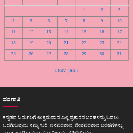
1
2
3
4
5
6
7
8
9
10
11
12
13
14
15
16
17
18
19
20
21
22
23
24
25
26
27
28
29
30
31
« Nov
Jan »
ಸಂಗಾತಿ
ಕನ್ನಡದ ಓದುಗರಿಗೆ ಉತ್ತಮವಾದ ಎಲ್ಲ ಪ್ರಕಾರದ ಬರಹಳನ್ನು ಓದಲು
ಒದಗಿಸುವುದು ನಮ್ಮ ಗುರಿ. ಜನಪರವಾದ, ಜೀವಪರವಾದ ಬರಹಗಳನ್ನು