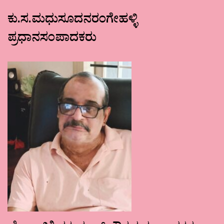
ಕು.ಸ.ಮಧುಸೂದನರಂಗೇಹಳ್ಳಿ
ಪ್ರಧಾನಸಂಪಾದಕರು