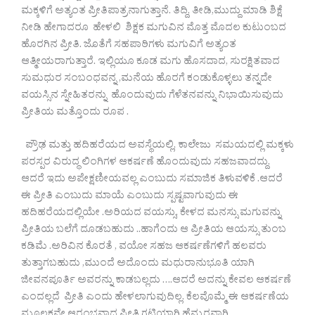
ಮಕ್ಕಳಿಗೆ ಅತ್ಯಂತ ಪ್ರೀತಿಪಾತ್ರನಾಗುತ್ತಾನೆ. ತಿದ್ದಿ, ತೀಡಿ,ಮುದ್ದು ಮಾಡಿ ಶಿಕ್ಷೆ
ನೀಡಿ ಹೇಗಾದರೂ ಹೇಳಲಿ ಶಿಕ್ಷಕ ಮಗುವಿನ ಮೊತ್ತ ಮೊದಲ ಕುಟುಂಬದ
ಹೊರಗಿನ ಪ್ರೀತಿ. ಜೊತೆಗೆ ಸಹಪಾಠಿಗಳು ಮಗುವಿಗೆ ಅತ್ಯಂತ
ಆತ್ಮೀಯರಾಗುತ್ತಾರೆ. ಇಲ್ಲಿಯೂ ಕೂಡ ಮಗು ಹೊಸದಾದ, ಸುರಕ್ಷಿತವಾದ
ಸುಮಧುರ ಸಂಬಂಧವನ್ನ ,ಮನೆಯ ಹೊರಗೆ ಕಂಡುಕೊಳ್ಳಲು ತನ್ನದೇ
ವಯಸ್ಸಿನ ಸ್ನೇಹಿತರನ್ನು ಹೊಂದುವುದು ಗೆಳೆತನವನ್ನು ನಿಭಾಯಿಸುವುದು
ಪ್ರೀತಿಯ ಮತ್ತೊಂದು ರೂಪ .
ಪ್ರೌಢ ಮತ್ತು ಹದಿಹರೆಯದ ಅವಸ್ಥೆಯಲ್ಲಿ, ಕಾಲೇಜು ಸಮಯದಲ್ಲಿ ಮಕ್ಕಳು
ಪರಸ್ಪರ ವಿರುದ್ಧ ಲಿಂಗಿಗಳ ಆಕರ್ಷಣೆ ಹೊಂದುವುದು ಸಹಜವಾದದ್ದು.
ಆದರೆ ಇದು ಅಪೇಕ್ಷಣೀಯವಲ್ಲ ಎಂಬುದು ಸಮಾಜಿಕ ತಿಳುವಳಿಕೆ .ಆದರೆ
ಈ ಪ್ರೀತಿ ಎಂಬುದು ಮಾಯೆ ಎಂಬುದು ಸ್ಪಷ್ಟವಾಗುವುದು ಈ
ಹದಿಹರೆಯದಲ್ಲಿಯೇ .ಅರಿಯದ ವಯಸ್ಸು, ಕೇಳದ ಮನಸ್ಸು ಮಗುವನ್ನು
ಪ್ರೀತಿಯ ಬಲೆಗೆ ದೂಡಬಹುದು ..ಹಾಗೆಂದು ಆ ಪ್ರೀತಿಯ ಆಯಸ್ಸು ತುಂಬ
ಕಡಿಮೆ .ಅರಿವಿನ ಕೊರತೆ , ವಯೋ ಸಹಜ ಆಕರ್ಷಣೆಗಳಿಗೆ ಹಲವರು
ತುತ್ತಾಗಬಹುದು ,ಮುಂದೆ ಅದೊಂದು ಮಧುರಾನುಭೂತಿ ಯಾಗಿ
ಜೀವನಪೂರ್ತಿ ಅವರನ್ನು ಕಾಡಬಲ್ಲದು ….ಆದರೆ ಅದನ್ನು ಕೇವಲ ಆಕರ್ಷಣೆ
ಎಂದಲ್ಲದೆ ಪ್ರೀತಿ ಎಂದು ಹೇಳಲಾಗುವುದಿಲ್ಲ. ಕೆಲವೊಮ್ಮೆ ಈ ಆಕರ್ಷಣೆಯ