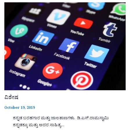
ವಿಶೇಷ
October 19, 2019
ಕನ್ನಡ ಬರಹಗಾರ ಮತ್ತು ಜಾಲತಾಣಗಳು. ಡಿ.ಎಸ್.ರಾಮಸ್ವಾಮಿ
ಕನ್ನಡಕ್ಕೂ ಮತ್ತು ಅದರ ಸಾಹಿತ್ಯ…