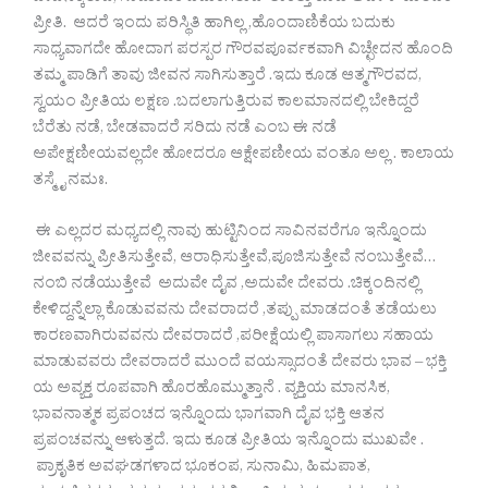
ಪ್ರೀತಿ. ಆದರೆ ಇಂದು ಪರಿಸ್ಥಿತಿ ಹಾಗಿಲ್ಲ ,ಹೊಂದಾಣಿಕೆಯ ಬದುಕು
ಸಾಧ್ಯವಾಗದೇ ಹೋದಾಗ ಪರಸ್ಪರ ಗೌರವಪೂರ್ವಕವಾಗಿ ವಿಚ್ಛೇದನ ಹೊಂದಿ
ತಮ್ಮ ಪಾಡಿಗೆ ತಾವು ಜೀವನ ಸಾಗಿಸುತ್ತಾರೆ .ಇದು ಕೂಡ ಆತ್ಮಗೌರವದ,
ಸ್ವಯಂ ಪ್ರೀತಿಯ ಲಕ್ಷಣ .ಬದಲಾಗುತ್ತಿರುವ ಕಾಲಮಾನದಲ್ಲಿ ಬೇಕಿದ್ದರೆ
ಬೆರೆತು ನಡೆ, ಬೇಡವಾದರೆ ಸರಿದು ನಡೆ ಎಂಬ ಈ ನಡೆ
ಅಪೇಕ್ಷಣೀಯವಲ್ಲದೇ ಹೋದರೂ ಆಕ್ಷೇಪಣೀಯ ವಂತೂ ಅಲ್ಲ . ಕಾಲಾಯ
ತಸ್ಮೈ ನಮಃ.
ಈ ಎಲ್ಲದರ ಮಧ್ಯದಲ್ಲಿ ನಾವು ಹುಟ್ಟಿನಿಂದ ಸಾವಿನವರೆಗೂ ಇನ್ನೊಂದು
ಜೀವವನ್ನು ಪ್ರೀತಿಸುತ್ತೇವೆ, ಆರಾಧಿಸುತ್ತೇವೆ,ಪೂಜಿಸುತ್ತೇವೆ ನಂಬುತ್ತೇವೆ…
ನಂಬಿ ನಡೆಯುತ್ತೇವೆ ಅದುವೇ ದೈವ ,ಅದುವೇ ದೇವರು .ಚಿಕ್ಕಂದಿನಲ್ಲಿ
ಕೇಳಿದ್ದನ್ನೆಲ್ಲಾ ಕೊಡುವವನು ದೇವರಾದರೆ ,ತಪ್ಪು ಮಾಡದಂತೆ ತಡೆಯಲು
ಕಾರಣವಾಗಿರುವವನು ದೇವರಾದರೆ ,ಪರೀಕ್ಷೆಯಲ್ಲಿ ಪಾಸಾಗಲು ಸಹಾಯ
ಮಾಡುವವರು ದೇವರಾದರೆ ಮುಂದೆ ವಯಸ್ಸಾದಂತೆ ದೇವರು ಭಾವ – ಭಕ್ತಿ
ಯ ಅವ್ಯಕ್ತ ರೂಪವಾಗಿ ಹೊರಹೊಮ್ಮುತ್ತಾನೆ . ವ್ಯಕ್ತಿಯ ಮಾನಸಿಕ,
ಭಾವನಾತ್ಮಕ ಪ್ರಪಂಚದ ಇನ್ನೊಂದು ಭಾಗವಾಗಿ ದೈವ ಭಕ್ತಿ ಆತನ
ಪ್ರಪಂಚವನ್ನು ಆಳುತ್ತದೆ. ಇದು ಕೂಡ ಪ್ರೀತಿಯ ಇನ್ನೊಂದು ಮುಖವೇ .
ಪ್ರಾಕೃತಿಕ ಅವಘಡಗಳಾದ ಭೂಕಂಪ, ಸುನಾಮಿ, ಹಿಮಪಾತ,