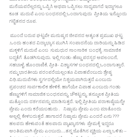
ಮೂಲಕವೇ ಆರಂಭವಾದ ಪ್ರೀತಿ ಗಟ್ಟಿಯಾಗಿ ಹೆಮ್ಮರವಾಗಿ
ಮನೆಯವರೆಲ್ಲರನ್ನು ಒಪ್ಪಿಸಿ ಅಥವಾ ಒಪ್ಪಿಸಲು ಸಾಧ್ಯವಾಗದೆ ಇದ್ದಾಗಲೂ
ಕೂಡ ಮದುವೆ ಎಂಬ ಬಂಧನದಲ್ಲಿ ಒಂದಾಗುವುದು ಪ್ರೀತಿಯ ಇನ್ನೊಂದು
ಗಟ್ಟಿತನದ ರೂಪ.
ಮುಂದೆ ಬರುವ ಘಟ್ಟವೇ ಮನುಷ್ಯನ ಜೀವನದ ಅತ್ಯಂತ ಪ್ರಮುಖ ಘಟ್ಟ
.ಒಂದು ಹಂತದ ವಿದ್ಯಾಭ್ಯಾಸ ಮುಗಿಸಿ ಸಂಪಾದನೆಯ ದಾರಿಯನ್ನು ಹಿಡಿದ
ಮಕ್ಕಳಿಗೆ ಮದುವೆ ಎಂಬ ಸುಮಧುರ ಸಾಂಸಾರಿಕ ಬಂಧಕ್ಕೆ, ಸಾಮಾಜಿಕ
ಬದ್ಧತೆಗೆ ತೊಡಗಿಸುವುದು. ಇಲ್ಲಿ ಗಂಡು-ಹೆಣ್ಣು ಪರಸ್ಪರ ಅವಲಂಬನೆ,
ಸಹಬಾಳ್ವೆ, ಹೊಂದಾಣಿಕೆ, ಪ್ರೀತಿ- ವಿಶ್ವಾಸಗಳ ಬಂಧನದಲ್ಲಿ ಒಂದಾಗುತ್ತಾರೆ.
ನಮ್ಮ ಭಾರತೀಯ ಪರಂಪರೆಯಲ್ಲಂತೂ ವಿವಾಹವೆ೦ಬುದು ಶ್ರೇಷ್ಠ
ವಿಧಿ.ಮದುವೆಗಳು ಸ್ವರ್ಗದಲ್ಲಿಯೇ ನಿಶ್ಚಯವಾಗಿರುತ್ತದೆ ಎಂಬುದು
ಪ್ರಪಂಚದ ಸಾರ್ವಕಾಲಿಕ ಹೇಳಿಕೆ. ಹಾಗೆಯೇ ವಿವಾಹ ಎಂಬುದು ಗಂಡು
ಹೆಣ್ಣುಗಳಿಗೆ ಸಾಮಾಜಿಕ ಬಂಧನವನ್ನು, ಚೌಕಟ್ಟನ್ನು, ತನ್ಮೂಲಕ ಪ್ರೀತಿಯ
ಮತ್ತೊಂದು ದರ್ಶನವನ್ನು ಮಾಡಿಸುತ್ತದೆ. ಇಲ್ಲಿ ಪ್ರೀತಿಯ ಪರಾಕಾಷ್ಠೆಯನ್ನೇ
ಪ್ರೇಮ ಎಂದು ಕರೆಯಬಹುದು . ನಿಷ್ಕಾಮ ಪ್ರೇಮ ಎಂಬ ಮಾತೊ೦ದು
ಅಲ್ಲಲ್ಲಿ ಕೇಳಬರುತ್ತದೆ .ಹಾಗಾದರೆ ನಿಷ್ಕಾಮ ಪ್ರೇಮ ಎಂದರೆ ಏನು ???
ಹಲವರು ಹೇಳುವಂತೆ ಹಲವಾರು ವ್ಯಾಖ್ಯಾನಗಳು ಪ್ರೇಮಕ್ಕೆ ಇದ್ದರೂ
ಅಂತಿಮವಾಗಿ ಪ್ರೇಮ ಎಂಬುದು….ತನ್ನ ಜೊತೆಗಿನ ವ್ಯಕ್ತಿಯ ಎಲ್ಲಾ ಒಳಿತು –