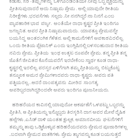
ಕೆಡುಕು, ಸರಿ -ತಪ್ಪುಗಳನ್ನು ಒಳಗೊಂಡಂತೆಯೇ ನೀವು ಒಬ್ಬ ವ್ಯಕ್ತಿಯನ್ನು
ಪ್ರೀತಿಸುವುದಾದರೆ ಅದು ನಿಷ್ಕಾಮ ಪ್ರೇಮ . ಅಲ್ಲಿ ಯಾವುದೇ ರೀತಿಯ
ನಿರೀಕ್ಷೆಗಳು ,ಭರವಸೆಗಳು ಸಲ್ಲದು .ನೀ ನನಗಿದ್ದರೆ ನಾ ನಿನಗೆ ಎಂಬ
ವ್ಯಾವಹಾರಿಕ ಭಾವ ವರ್ಜ್ಯ. ಅಂತೆಯೇ ರಾಧಾ ಕೃಷ್ಣರ ಪ್ರೀತಿ ಇಂದಿಗೂ
ಜಗಜ್ಜನಿತ. ಅವರ ಪ್ರೀತಿ ನಿಷ್ಕಾಮವಾದುದು. ಯಾವತ್ತೂ ಪ್ರೇಮವನ್ನೇ
ಬಯಸಿದ್ದ ಆಂತರಂಗಿಕ ಗೆಳೆತನ. ಅಲ್ಲಿ ಕಾಮನೆಗಳಿಗೆ ಅವಕಾಶವಿರಲಿಲ್ಲ.
ಒಂದು ರೀತಿಯ ಪ್ಲೆಟಾನಿಕ್ ಎಂದು ಇಂಗ್ಲಿಷಿನಲ್ಲಿ ಬಳಸಬಹುದಾದ ರೀತಿಯ
ನವಿರು ಪ್ರೇಮ. ಪ್ರೀತಿಯ ಇಂಥ ಉತ್ಕಟ ರೂಪವೇ ಪ್ರೇಮ. ತನ್ನ ಪ್ರೀತಿ ತನ್ನ
ಜೊತೆಗೆ ಜೀವಿತದ ಕೊನೆಯವರೆಗೆ ಇರಬೇಕೆಂಬ ಸ್ವಾರ್ಥ ಕೂಡ ರಾಧಾ-
ಕೃಷ್ಣರಲ್ಲಿ ಇರಲಿಲ್ಲ. ಪರಸ್ಪರ ಏಳಿಗೆಗಾಗಿ ತಮ್ಮ ಪ್ರೀತಿಯನ್ನು ಬಿಟ್ಟುಕೊಟ್ಟ
ತನ್ಮೂಲಕ ಅಮರ ಪ್ರೇಮಿಗಳಾದವರು ರಾಧಾ-ಕೃಷ್ಣರು .ಅವರು ಪತಿ
ಪತ್ನಿಯರಲ್ಲ…ಆದರೆ ದಾಂಪತ್ಯವನು ಮೀರಿದ ಸಾಂಗತ್ಯ
ಅವರಿಬ್ಬರದಾಗಿದ್ದರಿಂದಲೇ ಅವರು ಇಂದಿಗೂ ಪೂಜನೀಯರು.
ಹದಿಹರೆಯದ ಕಾವಿನಲ್ಲಿ ಯಾವುದೋ ಆಕರ್ಷಣೆಗೆ ಒಳಪಟ್ಟು ಒಬ್ಬರನ್ನು
ಪ್ರೀತಿಸಿ, ಆ ಪ್ರೀತಿಯನ್ನು ಇನ್ನೊಬ್ಬರು ತಿರಸ್ಕರಿಸಿ ದಾಗ ಅವರ ಮೇಲೆ ದೈಹಿಕ
ಹಲ್ಲೆಗಳು ,ಎಸಿಡ್ ದಾಳಿ ಯ೦ತಹ ಕ್ಷುಲ್ಲಕ, ಅಮಾನವೀಯ ಘಟನೆಗಳಿಗೆ
ತಮ್ಮನ್ನು ತಾವು ಒಡ್ಡಿಕೊಳ್ಳುವ ಹದಿಹರೆಯದವರು ಪ್ರೇಮದ ಪೂಜಾರಿಗಳಲ್ಲ
..ಬದಲಾಗಿ ಪ್ರೇಮದ ಪಾತಕಿಗಳು. ಪ್ರೇಮ ತ್ಯಾಗವನ್ನು ಕೂಡ ಬಯಸುತ್ತದೆ