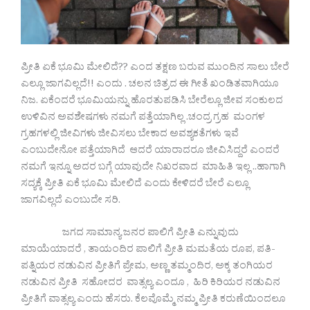
ಪ್ರೀತಿ ಏಕೆ ಭೂಮಿ ಮೇಲಿದೆ?? ಎಂದ ತಕ್ಷಣ ಬರುವ ಮುಂದಿನ ಸಾಲು ಬೇರೆ
ಎಲ್ಲೂ ಜಾಗವಿಲ್ಲದೆ!! ಎಂದು . ಚಲನ ಚಿತ್ರದ ಈ ಗೀತೆ ಖಂಡಿತವಾಗಿಯೂ
ನಿಜ. ಏಕೆಂದರೆ ಭೂಮಿಯನ್ನು ಹೊರತುಪಡಿಸಿ ಬೇರೆಲ್ಲೂ ಜೀವ ಸಂಕುಲದ
ಉಳಿವಿನ ಅವಶೇಷಗಳು ನಮಗೆ ಪತ್ತೆಯಾಗಿಲ್ಲ .ಚಂದ್ರ ಗ್ರಹ ಮಂಗಳ
ಗ್ರಹಗಳಲ್ಲಿ ಜೀವಿಗಳು ಜೀವಿಸಲು ಬೇಕಾದ ಅವಶ್ಯಕತೆಗಳು ಇವೆ
ಎಂಬುದೇನೋ ಪತ್ತೆಯಾಗಿದೆ ಆದರೆ ಯಾರಾದರೂ ಜೀವಿಸಿದ್ದರೆ ಎಂದರೆ
ನಮಗೆ ಇನ್ನೂ ಅದರ ಬಗ್ಗೆ ಯಾವುದೇ ನಿಖರವಾದ ಮಾಹಿತಿ ಇಲ್ಲ ..ಹಾಗಾಗಿ
ಸದ್ಯಕ್ಕೆ ಪ್ರೀತಿ ಏಕೆ ಭೂಮಿ ಮೇಲಿದೆ ಎಂದು ಕೇಳಿದರೆ ಬೇರೆ ಎಲ್ಲೂ
ಜಾಗವಿಲ್ಲದೆ ಎಂಬುದೇ ಸರಿ.
ಜಗದ ಸಾಮಾನ್ಯ ಜನರ ಪಾಲಿಗೆ ಪ್ರೀತಿ ಎನ್ನುವುದು
ಮಾಯೆಯಾದರೆ , ತಾಯಂದಿರ ಪಾಲಿಗೆ ಪ್ರೀತಿ ಮಮತೆಯ ರೂಪ, ಪತಿ-
ಪತ್ನಿಯರ ನಡುವಿನ ಪ್ರೀತಿಗೆ ಪ್ರೇಮ, ಅಣ್ಣ ತಮ್ಮಂದಿರ, ಅಕ್ಕ ತಂಗಿಯರ
ನಡುವಿನ ಪ್ರೀತಿ ಸಹೋದರ ವಾತ್ಸಲ್ಯ ಎಂದೂ , ಹಿರಿ ಕಿರಿಯರ ನಡುವಿನ
ಪ್ರೀತಿಗೆ ವಾತ್ಸಲ್ಯ ಎಂದು ಹೆಸರು. ಕೆಲವೊಮ್ಮೆ ನಮ್ಮ ಪ್ರೀತಿ ಕರುಣೆಯಿಂದಲೂ