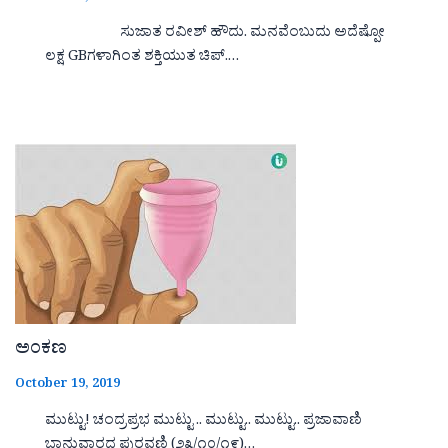
ಸುಜಾತ ರವೀಶ್ ಹೌದು. ಮನವೆಂಬುದು ಅದೆಷ್ಪೋ
ಲಕ್ಷ GBಗಳಾಗಿಂತ ಶಕ್ತಿಯುತ ಚಿಪ್.…
ಅಂಕಣ
October 19, 2019
ಮುಟ್ಟು! ಚಂದ್ರಪ್ರಭ ಮುಟ್ಟು .. ಮುಟ್ಟು.. ಮುಟ್ಟು.. ಪ್ರಜಾವಾಣಿ
ಭಾನುವಾರದ ಪುರವಣಿ (೨೩/೧೦/೧೯)…