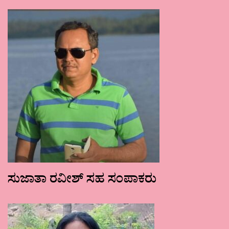
ಸುಜಾತಾ ರವೀಶ್ ಸಹ ಸಂಪಾಕರು