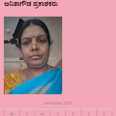
ಅನಿತಾಗೌಡ ಪ್ರಕಾಶಕರು
December 2023
M
T
W
T
F
S
S