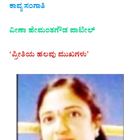
ಕಾವ್ಯ ಸಂಗಾತಿ
ವೀಣಾ ಹೇಮಂತಗೌಡ ಪಾಟೀಲ್
‘ಪ್ರೀತಿಯ ಹಲವು ಮುಖಗಳು’