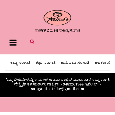
ಸಾರ್ಥಕ ಬದುಕಿಗೆ ಸಾಹಿತ್ಯ ಸಂಗಾತಿ
Menu
ಕಾವ್ಯ ಸಂಗಾತಿ
ಕಥಾ ಸಂಗಾತಿ
ಅನುವಾದ ಸಂಗಾತಿ
ಅಂಕಣ ಸಂಗಾ
ನಿಮ್ಮ ಲೇಖನಗಳನ್ನು ಇ-ಮೇಲ್ ಅಥವಾ ವಾಟ್ಸಪ್ ಮುಖಾಂತರ ನಮ್ಮ ಸಂಗತಿ
ವೆಬ್ಸೈಟ್ ಕಳಿಸಬಹುದು ವಾಟ್ಸಪ್‌ :- 9483261944, ಇಮೇಲ್ :-
sangaatipatrike@gmail.com