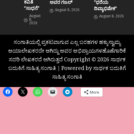
ಕವಿತೆ
ಅವರ ಗಜಲ್
“ಧರೆಯ
“ಸಾಧನೆ”
ದಿವ್ಯಾಭಿಷೇಕ”
August 8, 2026
August
August 8, 2026
8,
2026
ಸಂಗಾತಿಯಲ್ಲಿ ಪ್ರಕಟವಾಗುವ ಎಲ್ಲ ಬರಹಗಳ ಹಕ್ಕುಸ್ವಾಮ್ಯ
ಆಯಾಲೇಖಕರದೇ ಆಗಿದ್ದು ಅವರ ಅಭಿಪ್ರಾಯಗಳಹೊಣೆಗಾರಿಕೆ
ಸದರಿ ಲೇಖಕರದೆ ಆಗಿರುತ್ತದೆ Copyright © 2026 ಸಾರ್ಥಕ
ಬದುಕಿಗೆ ಸಾಹಿತ್ಯ ಸಂಗಾತಿ | Powered by ಸಾರ್ಥಕ ಬದುಕಿಗೆ
ಸಾಹಿತ್ಯ ಸಂಗಾತಿ
More