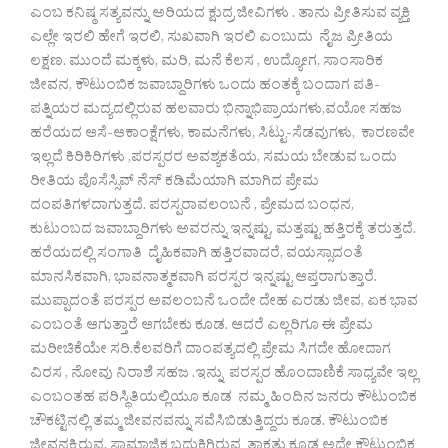
ಎಂಬ ಕನಿಷ್ಠ ಸತ್ಯವನ್ನು ಅರಿಯದ ಕ್ಷುದ್ರ ಜೀವಿಗಳು . ತಾನು ಪ್ರೀತಿಸುವ ವ್ಯಕ್ತಿ
ಎಲ್ಲೇ ಇರಲಿ ಹೇಗೆ ಇರಲಿ, ಸುಖವಾಗಿ ಇರಲಿ ಎಂಬುದು ನೈಜ ಪ್ರೀತಿಯ
ಲಕ್ಷಣ. ಮುಂದೆ ಮಕ್ಕಳು, ಮರಿ, ಮನೆ ಕೆಲಸ , ಉದ್ಯೋಗ, ಸಾಂಸಾರಿಕ
ಜೀವನ, ಕೌಟುಂಬಿಕ ಜವಾಬ್ದಾರಿಗಳು ಒಂದು ಹಂತಕ್ಕೆ ಬಂದಾಗ ಪತಿ-
ಪತ್ನಿಯರ ಮದ್ಯದಲ್ಲಿರುವ ಹಲವಾರು ಭಿನ್ನಾಭಿಪ್ರಾಯಗಳು,ವಯೋ ಸಹಜ
ಹರೆಯದ ಆಸೆ-ಆಕಾಂಕ್ಷೆಗಳು, ಕಾಮನೆಗಳು, ಸಿಟ್ಟು-ಸೆಡವುಗಳು, ಕಾರಣವೇ
ಇಲ್ಲದೆ ಕಿರಿಕಿರಿಗಳು ,ಪರಸ್ಪರರ ಅವಶ್ಯಕತೆಯ, ಸಮಯ ಬೇಡುವ ಒಂದು
ರೀತಿಯ ಪೊಸೆಸ್ಸಿವ್ ನೆಸ್ ಕಡಿಮೆಯಾಗಿ ಮಾಗಿದ ಪ್ರೇಮ
ದಂಪತಿಗಳದಾಗುತ್ತದೆ. ಪರಸ್ಪರಾವಲಂಬನೆ , ಪ್ರೇಮದ ಬಂಧನ,
ಕುಟುಂಬದ ಜವಾಬ್ದಾರಿಗಳು ಅವರನ್ನು ಇನ್ನಷ್ಟು, ಮತ್ತಷ್ಟು ಹತ್ತಿರಕ್ಕೆ ತರುತ್ತದೆ.
ಹರೆಯದಲ್ಲಿ ಸಂಗಾತಿ ದೈಹಿಕವಾಗಿ ಹತ್ತಿರವಾದರೆ, ವಯಸ್ಸಾದಂತೆ
ಮಾನಸಿಕವಾಗಿ, ಭಾವನಾತ್ಮಕವಾಗಿ ಪರಸ್ಪರ ಇನ್ನಷ್ಟು ಆಪ್ತರಾಗುತ್ತಾರೆ.
ಮುಪ್ಪಾದಂತೆ ಪರಸ್ಪರ ಅವಲಂಬನೆ ಒಂದೇ ದೇಹ ಎರಡು ಜೀವ, ಏಕ ಭಾವ
ಎಂಬಂತೆ ಆಗುತ್ತಾರೆ ಆಗಬೇಕು ಕೂಡ. ಆದರೆ ಎಲ್ಲರಿಗೂ ಈ ಪ್ರೇಮ
ಮರೀಚಿಕೆಯೇ ಸರಿ.ಕೆಲವರಿಗೆ ದಾಂಪತ್ಯದಲ್ಲಿ ಪ್ರೇಮ ಸಿಗದೇ ಹೋದಾಗ
ವಿರಸ , ನೋವು ನಿರಾಶೆ ಸಹಜ .ಇನ್ನು ಪರಸ್ಪರ ಹೊಂದಾಣಿಕೆ ಸಾಧ್ಯವೇ ಇಲ್ಲ
ಎಂಬಂತಹ ಪರಿಸ್ಥಿತಿಯಲ್ಲಿಯೂ ಕೂಡ ನಮ್ಮ ಹಿಂದಿನ ಜನರು ಕೌಟುಂಬಿಕ
ಚೌಕಟ್ಟಿನಲ್ಲಿ ತಮ್ಮ ಜೀವನವನ್ನು ಸವೆಸಿಬಿಡುತ್ತಿದ್ದರು ಕೂಡ. ಕೌಟುಂಬಿಕ
ಜೀವನಕ್ಕಿರುವ, ಸಾಮಾಜಿಕ ಬದುಕಿಗಿರುವ ತಾಕತ್ತು ಕೂಡ ಅದೇ ಕೌಟುಂಬಿಕ