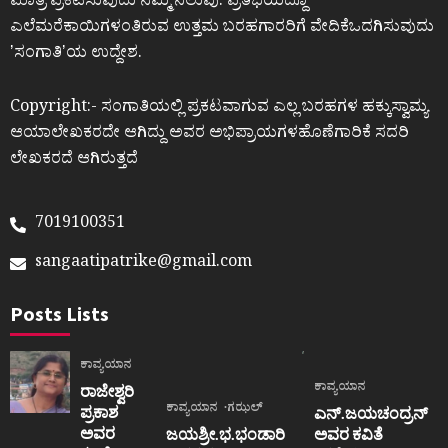
ಮಾತ್ರ ಪ್ರಕಟಿಸುವುದು ನಮ್ಮ ನಿಲುವು. ಪ್ರತಿಭೆಯಿದ್ದೂ
ಎಲೆಮರೆಕಾಯಿಗಳಂತಿರುವ ಉತ್ತಮ ಬರಹಗಾರರಿಗೆ ವೇದಿಕೆಒದಗಿಸುವುದು
ʼಸಂಗಾತಿʼಯ ಉದ್ದೇಶ.
Copyright:- ಸಂಗಾತಿಯಲ್ಲಿ ಪ್ರಕಟವಾಗುವ ಎಲ್ಲ ಬರಹಗಳ ಹಕ್ಕುಸ್ವಾಮ್ಯ
ಆಯಾಲೇಖಕರದೇ ಆಗಿದ್ದು ಅವರ ಅಭಿಪ್ರಾಯಗಳಹೊಣೆಗಾರಿಕೆ ಸದರಿ
ಲೇಖಕರದೆ ಆಗಿರುತ್ತದೆ
7019100351
sangaatipatrike@gmail.com
Posts Lists
ಕಾವ್ಯಯಾನ
ಕಾವ್ಯಯಾನ
ರಾಜೇಶ್ವರಿ
ಕಾವ್ಯಯಾನ
ಗಝಲ್
ಪ್ರಕಾಶ
ಎನ್.ಜಯಚಂದ್ರನ್
ಅವರ
ಜಯಶ್ರೀ.ಭ.ಭಂಡಾರಿ
ಅವರ ಕವಿತೆ