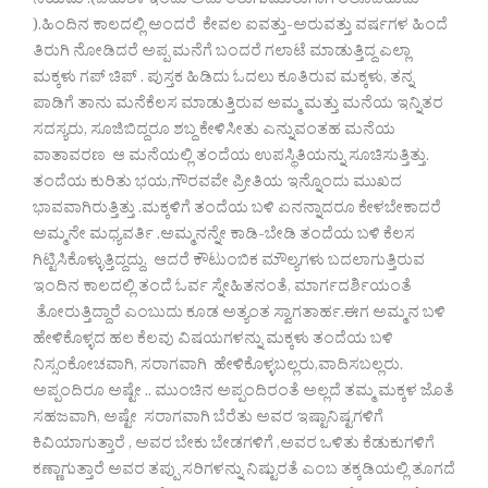
ನಿಯಮ .(ಬಹುಶಃ ಇಂದು ಅದು ತಿರುಗುಮುರುಗಾಗಿ ರಲೂಬಹುದು
).ಹಿಂದಿನ ಕಾಲದಲ್ಲಿ ಅಂದರೆ ಕೇವಲ ಐವತ್ತು-ಅರುವತ್ತು ವರ್ಷಗಳ ಹಿಂದೆ
ತಿರುಗಿ ನೋಡಿದರೆ ಅಪ್ಪ ಮನೆಗೆ ಬಂದರೆ ಗಲಾಟೆ ಮಾಡುತ್ತಿದ್ದ ಎಲ್ಲಾ
ಮಕ್ಕಳು ಗಪ್ ಚಿಪ್ . ಪುಸ್ತಕ ಹಿಡಿದು ಓದಲು ಕೂತಿರುವ ಮಕ್ಕಳು, ತನ್ನ
ಪಾಡಿಗೆ ತಾನು ಮನೆಕೆಲಸ ಮಾಡುತ್ತಿರುವ ಅಮ್ಮ ಮತ್ತು ಮನೆಯ ಇನ್ನಿತರ
ಸದಸ್ಯರು, ಸೂಜಿಬಿದ್ದರೂ ಶಬ್ದ ಕೇಳಿಸೀತು ಎನ್ನುವಂತಹ ಮನೆಯ
ವಾತಾವರಣ ಆ ಮನೆಯಲ್ಲಿ ತಂದೆಯ ಉಪಸ್ಥಿತಿಯನ್ನು ಸೂಚಿಸುತ್ತಿತ್ತು.
ತಂದೆಯ ಕುರಿತು ಭಯ,ಗೌರವವೇ ಪ್ರೀತಿಯ ಇನ್ನೊಂದು ಮುಖದ
ಭಾವವಾಗಿರುತ್ತಿತ್ತು .ಮಕ್ಕಳಿಗೆ ತಂದೆಯ ಬಳಿ ಏನನ್ನಾದರೂ ಕೇಳಬೇಕಾದರೆ
ಅಮ್ಮನೇ ಮಧ್ಯವರ್ತಿ .ಅಮ್ಮನನ್ನೇ ಕಾಡಿ-ಬೇಡಿ ತಂದೆಯ ಬಳಿ ಕೆಲಸ
ಗಿಟ್ಟಿಸಿಕೊಳ್ಳುತ್ತಿದ್ದದ್ದು. ಆದರೆ ಕೌಟುಂಬಿಕ ಮೌಲ್ಯಗಳು ಬದಲಾಗುತ್ತಿರುವ
ಇಂದಿನ ಕಾಲದಲ್ಲಿ ತಂದೆ ಓರ್ವ ಸ್ನೇಹಿತನಂತೆ, ಮಾರ್ಗದರ್ಶಿಯಂತೆ
ತೋರುತ್ತಿದ್ದಾರೆ ಎಂಬುದು ಕೂಡ ಅತ್ಯಂತ ಸ್ವಾಗತಾರ್ಹ.ಈಗ ಅಮ್ಮನ ಬಳಿ
ಹೇಳಿಕೊಳ್ಳದ ಹಲ ಕೆಲವು ವಿಷಯಗಳನ್ನು ಮಕ್ಕಳು ತಂದೆಯ ಬಳಿ
ನಿಸ್ಸಂಕೋಚವಾಗಿ, ಸರಾಗವಾಗಿ ಹೇಳಿಕೊಳ್ಳಬಲ್ಲರು,ವಾದಿಸಬಲ್ಲರು.
ಅಪ್ಪಂದಿರೂ ಅಷ್ಟೇ .. ಮುಂಚಿನ ಅಪ್ಪಂದಿರಂತೆ ಅಲ್ಲದೆ ತಮ್ಮ ಮಕ್ಕಳ ಜೊತೆ
ಸಹಜವಾಗಿ, ಅಷ್ಟೇ ಸರಾಗವಾಗಿ ಬೆರೆತು ಅವರ ಇಷ್ಟಾನಿಷ್ಟಗಳಿಗೆ
ಕಿವಿಯಾಗುತ್ತಾರೆ , ಅವರ ಬೇಕು ಬೇಡಗಳಿಗೆ ,ಅವರ ಒಳಿತು ಕೆಡುಕುಗಳಿಗೆ
ಕಣ್ಣಾಗುತ್ತಾರೆ ಅವರ ತಪ್ಪು ಸರಿಗಳನ್ನು ನಿಷ್ಟುರತೆ ಎಂಬ ತಕ್ಕಡಿಯಲ್ಲಿ ತೂಗದೆ