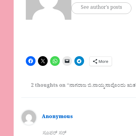
See author's posts
More
2 thoughts on “ನಾಗರಾಜ ಬಿ.ನಾಯ್ಕಸಾವೊಂದು ಋತ
Anonymous
ಸೂಪರ್ ಸರ್