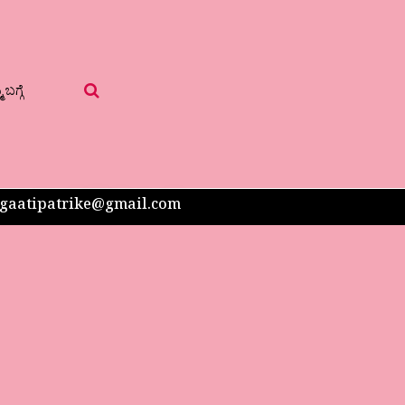
 ಬಗ್ಗೆ
 sangaatipatrike@gmail.com