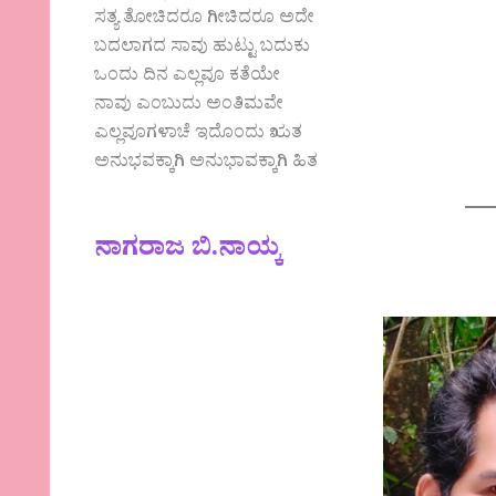
ಸತ್ಯ ತೋಚಿದರೂ ಗೀಚಿದರೂ ಅದೇ
ಬದಲಾಗದ ಸಾವು ಹುಟ್ಟು ಬದುಕು
ಒಂದು ದಿನ ಎಲ್ಲವೂ ಕತೆಯೇ
ನಾವು ಎಂಬುದು ಅಂತಿಮವೇ
ಎಲ್ಲವೂಗಳಾಚೆ ಇದೊಂದು ಋತ
ಅನುಭವಕ್ಕಾಗಿ ಅನುಭಾವಕ್ಕಾಗಿ ಹಿತ
ನಾಗರಾಜ ಬಿ.ನಾಯ್ಕ