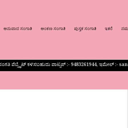
ಅನುವಾದ ಸಂಗಾತಿ
ಅಂಕಣ ಸಂಗಾತಿ
ಪುಸ್ತಕ ಸಂಗಾತಿ
ಇತರೆ
ನಮ್ಮ
ಂಗತಿ ವೆಬ್ಸೈಟ್ ಕಳಿಸಬಹುದು ವಾಟ್ಸಪ್‌ :- 9483261944, ಇಮೇಲ್ :-