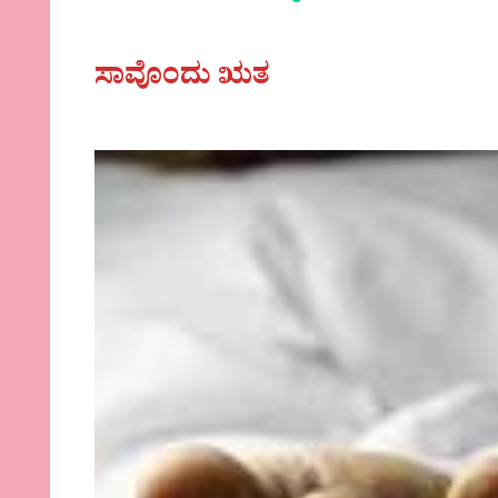
ಸಾವೊಂದು ಋತ