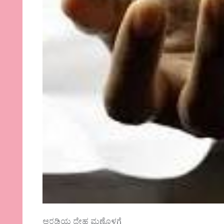
ಆರಡಿಯ ದೇಹ ಮಣ್ಣೊಳಗೆ