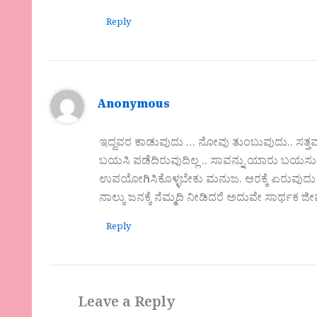
Reply
Anonymous
ಇದ್ದವರ ಕಾಡುವುದು … ನೋವು ತುಂಬುವುದು.. ಸತ್ತವ
ಬಯಸಿ ಪಡೆದಿರುವುದಿಲ್ಲ .. ಸಾವನ್ನು ಯಾರು ಬಯಸುವ
ಉಪಯೋಗಿಸಿಕೊಳ್ಳಬೇಕು ಮನುಜ. ಆರಕ್ಕೆ ಏರುವುದು ಮುಖ
ನಾಲ್ಕು ಜನಕ್ಕೆ ನೆಮ್ಮದಿ ನೀಡಿದರೆ ಅದುವೇ ಸಾರ್ಥಕ 
Reply
Leave a Reply