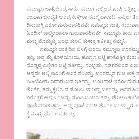
ನಮ್ಮೂರು ಜಾತ್ರೆ ಬಂದ್ರ ಸಾಕು ನಮುಗ ಎಲ್ಲಿಲ್ಲದ ಖುಷಿ ಆಕ್ತಿತ್ತು.
ರಜದಾಗ ಬಂದೈತಿ ಅಂದ್ರ ಕೇಳ್ತೀರಾ ನಮ್ಮ್ ಹಾರಾಟ. ಎಪ್ರಿಲ್ ತಿ
ದಿನುಕಾಗ್ಲಿ ಬರೋ ಗುರುವಾರದಿನವೇ ನಮ್ಮೂರು ಜಾತ್ರೆ. ಗುರುವಾ
ಹಿಂದಿನ್ ಕಾಲ್ದಿಂದಾನೂ ಗುರುವಾರದಿನವೇ ನಮ್ಮೂರು ತೇರು ಎ
ಮಕ್ಳು ಮೊಮ್ಮಕ್ಳು ಅಂಥ ತುಂಬಿ ತುಳುಕ್ತ ಇರ್ತಿತ್ತು ನಮ್ಮನಿ.
ನಮ್ಮೂರು ಜಾತ್ರೆದಿನ ಬೆಳಗ್ಗೆ ಅಂದು ನಮ್ಮೂರು ಊರಮ್ಮನ ಗ
ಇದ್ವಿ. ಅವ್ರ ಮೈ ತೊಳೆಯೋದು, ಹೊಸ್ಸಸ ಬಟ್ಟೆ ಹಾಕೊತ್ತಿಗ ತೇರ
ದೊಡ್ಡಪ್ಪ ಎಲ್ರಿಗೂ ಬಟ್ಟೆ ತರ್ತಿದ್ರು. ಸಂಭ್ರಮ, ಸಡಗರದಿಂದ 
ಅನ್ನದೇ ಅಲ್ಲಿ ಊರಿಗೆ ಊರೆ ನೆರಿತಿತ್ತು. ಊರಮ್ಮನ ಗುಡಿ ಅಕ್ಕ
ಬಡಿಯೋರು ಐದಾರು ಜನ ಇರ್ತಿದ್ರು. ಊರಿನಾಚೆ ಇರೋ ದುರು
ಜೊತೆಗ, ತಮ್ಮ ಕೈಲಿರುವ ಡೋಲು ಬಾರಿಸ್ತಾ ಬರ್ತಿದ್ರು. ಅವರ 
ಬರೊತ್ತಿಗೆ ಅಲ್ಲಿ ಒಂದಿಷ್ಟು ಮಂದಿ ಬಂದಿರುತಿದ್ರು. ಡೋಲು ಕುಣಿತ
ಪೂಜೆ ಮಾಡುತ್ತಿದ್ರು. ಅವ್ರು ಪೂಜೆ ಮಾಡಿ ಹೊರಗ ಬಂದ್ಮ್ಯಾಗ, ಊರಿನ
ಕೈ ಮುಗ್ದು ಹೊರಗ ಬರ್ತಿದ್ರು.