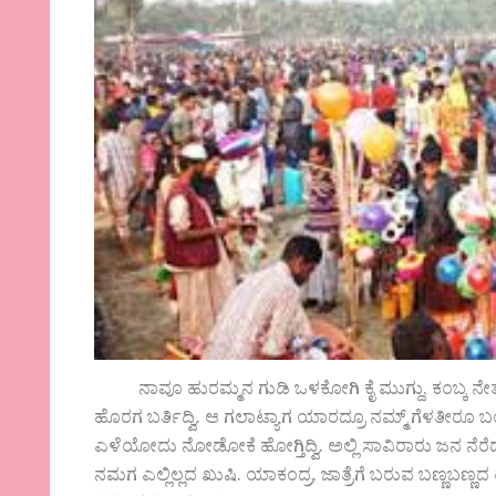
ನಾವೂ ಹುರಮ್ಮನ ಗುಡಿ ಒಳಕೋಗಿ ಕೈ ಮುಗ್ದು, ಕಂಬ್ಕ ನೇತಾಕೀರ
ಹೊರಗ ಬರ್ತಿದ್ವಿ. ಆ ಗಲಾಟ್ಯಾಗ ಯಾರದ್ರೂ ನಮ್ಮ್ ಗೆಳತೀರೂ 
ಎಳೆಯೋದು ನೋಡೋಕೆ ಹೋಗ್ತಿದ್ವಿ. ಅಲ್ಲಿ ಸಾವಿರಾರು ಜನ ನೆರೆದು 
ನಮಗ ಎಲ್ಲಿಲ್ಲದ ಖುಷಿ. ಯಾಕಂದ್ರ, ಜಾತ್ರೆಗೆ ಬರುವ ಬಣ್ಣಬಣ್ಣ