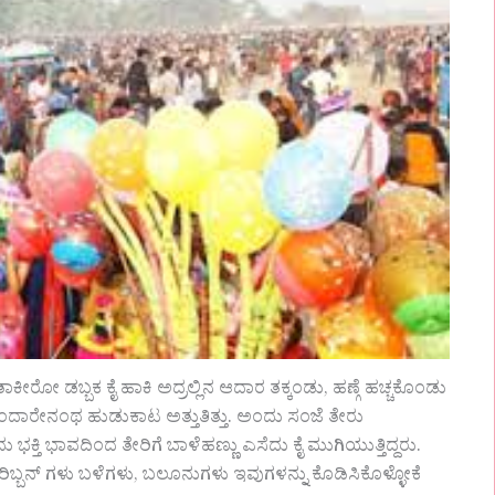
ೋ ಡಬ್ಬಕ ಕೈ ಹಾಕಿ ಅದ್ರಲ್ಲಿನ ಆದಾರ ತಕ್ಕಂಡು, ಹಣ್ಗೆ ಹಚ್ಚಕೊಂಡು
ಬಂದಾರೇನಂಥ ಹುಡುಕಾಟ ಅತ್ತುತಿತ್ತು. ಅಂದು ಸಂಜೆ ತೇರು
ಭಕ್ತಿ ಭಾವದಿಂದ ತೇರಿಗೆ ಬಾಳೆಹಣ್ಣು ಎಸೆದು ಕೈ ಮುಗಿಯುತ್ತಿದ್ದರು.
ದ ರಿಬ್ಬನ್ ಗಳು ಬಳೆಗಳು, ಬಲೂನುಗಳು ಇವುಗಳನ್ನು ಕೊಡಿಸಿಕೊಳ್ಳೋಕೆ