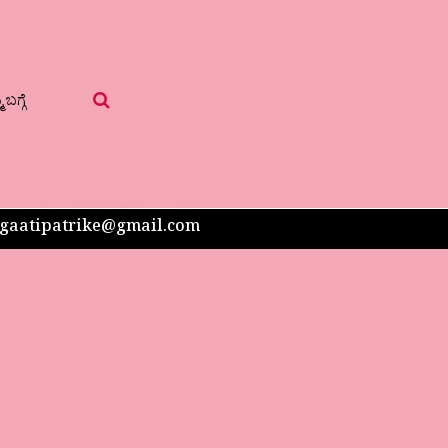
 ಬಗ್ಗೆ
 sangaatipatrike@gmail.com