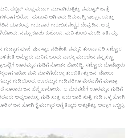
 ಮನಿ, ಹಬ್ಬದ್ ಸಂಭ್ರಮದಾಗ ಮುಳುಗಿರುತ್ತಿತ್ತು. ನಮ್ಮೂರ್ ಜಾತ್ರೆ
ಂಗಳದಾಗ ಬರೋ, ಹುಣುವಿ ಆಗಿ ಐದು ದಿನುಕಾಗ್ಲಿ, ಇಲ್ಲಾ ಒಂಬತ್ತು
ರದಿನ ಯಾಕಂದ್ರ, ಗುರುವಾರ ಗುರುಬಸವೇಶ್ವರ ದೇವ್ರ ದಿನ. ಅದ್ಕ
ಳೆಯೋದು. ನಮ್ದು ಕೂಡು ಕುಟುಂಬ. ಮನಿ ತುಂಬ ಮಂದಿ ಇರ್ತಿದ್ರು.
ುಡ್ಯಾಗ ಪೂಜೆ-ಪುನಸ್ಕಾರ ನಡಿತೇತಿ. ನಮ್ಮನಿ ತುಂಬಾ ಬರಿ ಸಣ್ಣೋರ
ು ಎಳಿತೇತಿ ಅನ್ನೋರು ಮನಿಗ. ಒಂದು ವಾರಕ್ಕ ಮುಂಚೇನ ನನ್ನ ಸಣ್ಣ
ಎಲ್ರೂ ಒಟ್ಟಿಗೆ ಊರಮ್ಮನ ಗುಡಿಗೆ ನೋಡಕ ಹೋಕಿದ್ವಿ. ಸಣ್ಣೋರು ದೊಡ್ಡೋರು
-ಪಕ್ಕದಾಗ ಇರೋ ಮನಿ ಮಾಳಿಗೆಯೆಲ್ಲಾ ತುಂಬಿರ್ತಿತ್ತು ಜನ. ಡೋಲು
ಗಮ್ಮನ ಗುಡಿಯಿಂದ, ಊರಮ್ಮನ ಗುಡಿವರಿಗೂ ಮೆರವಣಿಗೆ ಮಾಡ್ತಾ
ಹಿಂದೆ ನೂರಾರು ಜನ ಹೆಜ್ಜೆ ಹಾಕೋರು. ಆ ಮೆರವಣಿಗೆ ಊರಮ್ಮನ ಗುಡಿಗೆ
ದವರು ಅದ್ನ ಬಾರುಸ್ತ, ಗುಡಿ ಸುತ್ತ, ಐದು ಬಾರಿ ಸುತ್ತಿ, ಗುಡಿ ಒಳ್ಕ ಹೋಗಿ
್ ಜನ ಹೋಗಿ ಕೈ ಮುಗ್ಯಾಕ ಆಗ್ದೆ ತಿಕ್ಕಾಟ ಅತ್ತುತಿತ್ತು. ಅದ್ರಾಗ ಒಬ್ಬಬ್ರ