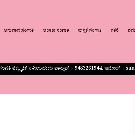
ಅನುವಾದ ಸಂಗಾತಿ
ಅಂಕಣ ಸಂಗಾತಿ
ಪುಸ್ತಕ ಸಂಗಾತಿ
ಇತರೆ
ನಮ್ಮ
ಂಗತಿ ವೆಬ್ಸೈಟ್ ಕಳಿಸಬಹುದು ವಾಟ್ಸಪ್‌ :- 9483261944, ಇಮೇಲ್ :-