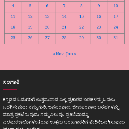
4
5
6
7
8
9
10
11
12
13
14
15
16
17
18
19
20
21
22
23
24
25
26
27
28
29
30
31
« Nov
Jan »
ಸಂಗಾತಿ
ಕನ್ನಡದ ಓದುಗರಿಗೆ ಉತ್ತಮವಾದ ಎಲ್ಲ ಪ್ರಕಾರದ ಬರಹಳನ್ನು ಓದಲು
ಒದಗಿಸುವುದು ನಮ್ಮ ಗುರಿ. ಜನಪರವಾದ, ಜೀವಪರವಾದ ಬರಹಗಳನ್ನು
ಮಾತ್ರ ಪ್ರಕಟಿಸುವುದು ನಮ್ಮ ನಿಲುವು. ಪ್ರತಿಭೆಯಿದ್ದೂ
ಎಲೆಮರೆಕಾಯಿಗಳಂತಿರುವ ಉತ್ತಮ ಬರಹಗಾರರಿಗೆ ವೇದಿಕೆಒದಗಿಸುವುದು