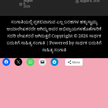
August
August 8, 2026
8,
2026
ಸಂಗಾತಿಯಲ್ಲಿ ಪ್ರಕಟವಾಗುವ ಎಲ್ಲ ಬರಹಗಳ ಹಕ್ಕುಸ್ವಾಮ್ಯ
ಆಯಾಲೇಖಕರದೇ ಆಗಿದ್ದು ಅವರ ಅಭಿಪ್ರಾಯಗಳಹೊಣೆಗಾರಿಕೆ
ಸದರಿ ಲೇಖಕರದೆ ಆಗಿರುತ್ತದೆ Copyright © 2026 ಸಾರ್ಥಕ
ಬದುಕಿಗೆ ಸಾಹಿತ್ಯ ಸಂಗಾತಿ | Powered by ಸಾರ್ಥಕ ಬದುಕಿಗೆ
ಸಾಹಿತ್ಯ ಸಂಗಾತಿ
More