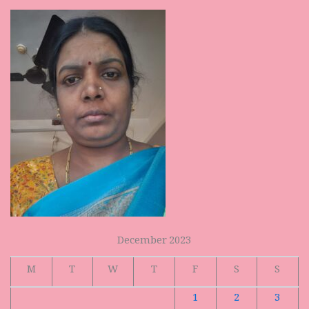
December 2023
M
T
W
T
F
S
S
1
2
3