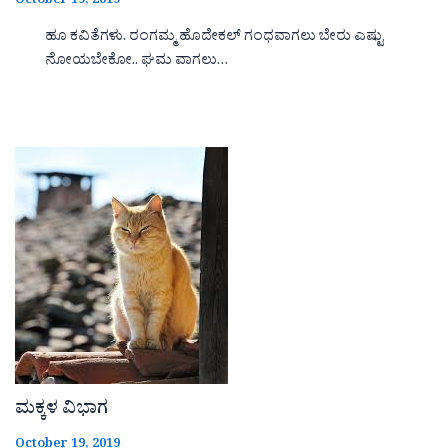
October 19, 2019
ಹೂ ಕವಿತೆಗಳು. ರಂಗಮ್ಮ ಹೊದೇಕಲ್ ಗಂಧವಾಗಲು ಬೇರು ಎಷ್ಟು
ನೋಯಬೇಕೋ.. ಘಮ ವಾಗಲು…
ಮಕ್ಕಳ ವಿಭಾಗ
October 19, 2019