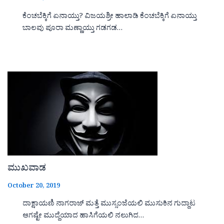
ಕೆಂಚಬೆಕ್ಕಿಗೆ ಏನಾಯ್ತು? ವಿಜಯಶ್ರೀ ಹಾಲಾಡಿ ಕೆಂಚಬೆಕ್ಕಿಗೆ ಏನಾಯ್ತು
ಬಾಲವು ಪೂರಾ ಮಣ್ಣಾಯ್ತು ಗಡಗಡ…
ಮುಖವಾಡ
October 20, 2019
ದಾಕ್ಷಾಯಣಿ ನಾಗರಾಜ್ ಮತ್ತೆ ಮುಸ್ಸಂಜೆಯಲಿ ಮುಸುಕಿನ ಗುದ್ದಾಟ
ಆಗಷ್ಟೇ ಮುದ್ದೆಯಾದ ಹಾಸಿಗೆಯಲಿ ನಲುಗಿದ…