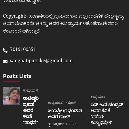
ʼಸಂಗಾತಿʼಯ ಉದ್ದೇಶ.
Copyright:- ಸಂಗಾತಿಯಲ್ಲಿ ಪ್ರಕಟವಾಗುವ ಎಲ್ಲ ಬರಹಗಳ ಹಕ್ಕುಸ್ವಾಮ್ಯ
ಆಯಾಲೇಖಕರದೇ ಆಗಿದ್ದು ಅವರ ಅಭಿಪ್ರಾಯಗಳಹೊಣೆಗಾರಿಕೆ ಸದರಿ
ಲೇಖಕರದೆ ಆಗಿರುತ್ತದೆ
7019100351
sangaatipatrike@gmail.com
Posts Lists
ಕಾವ್ಯಯಾನ
ಕಾವ್ಯಯಾನ
ರಾಜೇಶ್ವರಿ
ಕಾವ್ಯಯಾನ
ಗಝಲ್
ಪ್ರಕಾಶ
ಎನ್.ಜಯಚಂದ್ರನ್
ಅವರ
ಜಯಶ್ರೀ.ಭ.ಭಂಡಾರಿ
ಅವರ ಕವಿತೆ
ಕವಿತೆ
ಅವರ ಗಜಲ್
“ಧರೆಯ
“ಸಾಧನೆ”
ದಿವ್ಯಾಭಿಷೇಕ”
August 8, 2026