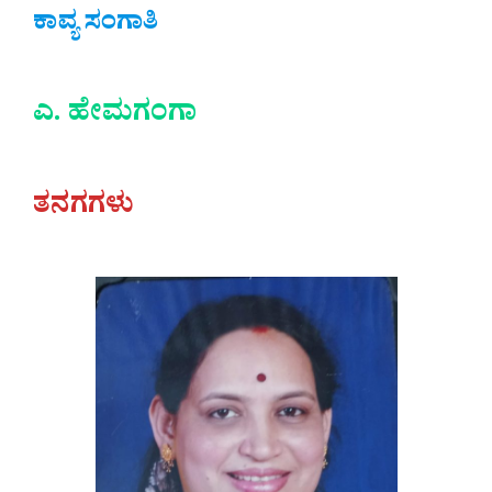
ಕಾವ್ಯ ಸಂಗಾತಿ
ಎ. ಹೇಮಗಂಗಾ
ತನಗಗಳು