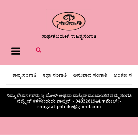
ಸಾರ್ಥಕ ಬದುಕಿಗೆ ಸಾಹಿತ್ಯ ಸಂಗಾತಿ
Menu
ಕಾವ್ಯ ಸಂಗಾತಿ
ಕಥಾ ಸಂಗಾತಿ
ಅನುವಾದ ಸಂಗಾತಿ
ಅಂಕಣ ಸಂಗಾ
ನಿಮ್ಮ ಲೇಖನಗಳನ್ನು ಇ-ಮೇಲ್ ಅಥವಾ ವಾಟ್ಸಪ್ ಮುಖಾಂತರ ನಮ್ಮ ಸಂಗತಿ
ವೆಬ್ಸೈಟ್ ಕಳಿಸಬಹುದು ವಾಟ್ಸಪ್‌ :- 9483261944, ಇಮೇಲ್ :-
sangaatipatrike@gmail.com