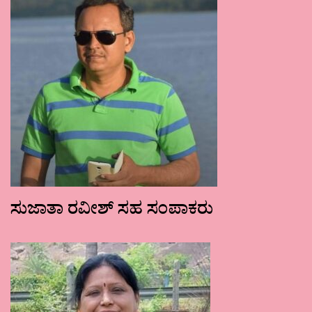
ಸುಜಾತಾ ರವೀಶ್ ಸಹ ಸಂಪಾಕರು