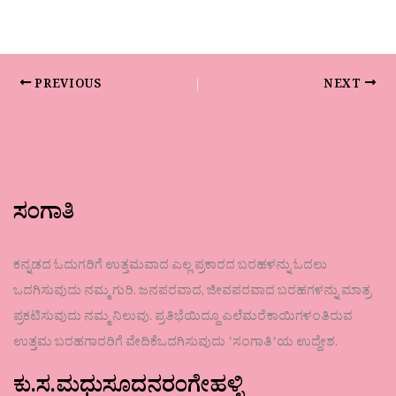
PREVIOUS
NEXT
ಸಂಗಾತಿ
ಕನ್ನಡದ ಓದುಗರಿಗೆ ಉತ್ತಮವಾದ ಎಲ್ಲ ಪ್ರಕಾರದ ಬರಹಳನ್ನು ಓದಲು
ಒದಗಿಸುವುದು ನಮ್ಮ ಗುರಿ. ಜನಪರವಾದ, ಜೀವಪರವಾದ ಬರಹಗಳನ್ನು ಮಾತ್ರ
ಪ್ರಕಟಿಸುವುದು ನಮ್ಮ ನಿಲುವು. ಪ್ರತಿಭೆಯಿದ್ದೂ ಎಲೆಮರೆಕಾಯಿಗಳಂತಿರುವ
ಉತ್ತಮ ಬರಹಗಾರರಿಗೆ ವೇದಿಕೆಒದಗಿಸುವುದು ʼಸಂಗಾತಿʼಯ ಉದ್ದೇಶ.
ಕು.ಸ.ಮಧುಸೂದನರಂಗೇಹಳ್ಳಿ