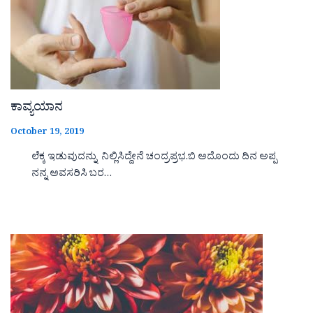
ಕಾವ್ಯಯಾನ
October 19, 2019
ಲೆಕ್ಕ ಇಡುವುದನ್ನು ನಿಲ್ಲಿಸಿದ್ದೇನೆ ಚಂದ್ರಪ್ರಭ.ಬಿ ಅದೊಂದು ದಿನ ಅಪ್ಪ
ನನ್ನ ಅವಸರಿಸಿ ಬರ…