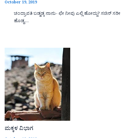
October 19, 2019
ಚಂದ್ರಾವತಿ ಬಡ್ಡಡ್ಕ ನಾನು- ಛೇ ನೀವು ಎಲ್ಲಿ ಹೋದ್ದು? ಸಚಿನ್ ಸರೀ
ಹೊಡ್ದ,…
ಮಕ್ಕಳ ವಿಭಾಗ