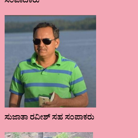
ಸಂಪಾದಕರು
ಸುಜಾತಾ ರವೀಶ್ ಸಹ ಸಂಪಾಕರು