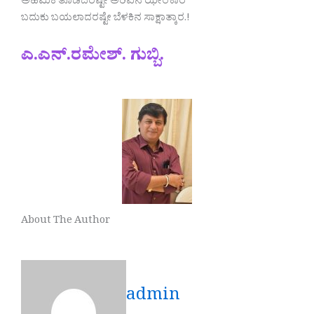
ಅಹಮಿಕೆ ತೊಡೆದರಷ್ಟೇ ಅರಿವಿನ ಝೇಂಕಾರ
ಬದುಕು ಬಯಲಾದರಷ್ಟೇ ಬೆಳಕಿನ ಸಾಕ್ಷಾತ್ಕಾರ.!
ಎ.ಎನ್.ರಮೇಶ್. ಗುಬ್ಬಿ.
About The Author
admin