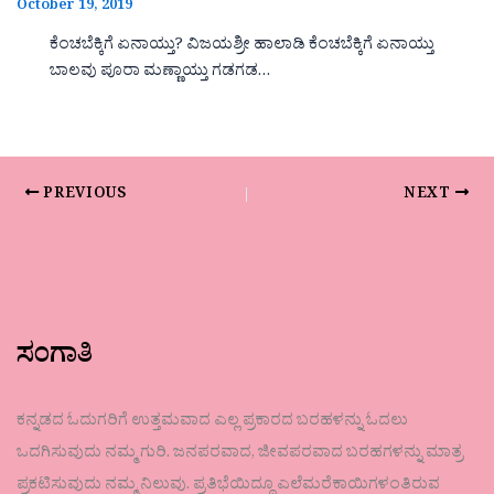
October 19, 2019
ಕೆಂಚಬೆಕ್ಕಿಗೆ ಏನಾಯ್ತು? ವಿಜಯಶ್ರೀ ಹಾಲಾಡಿ ಕೆಂಚಬೆಕ್ಕಿಗೆ ಏನಾಯ್ತು
ಬಾಲವು ಪೂರಾ ಮಣ್ಣಾಯ್ತು ಗಡಗಡ…
PREVIOUS
NEXT
ಸಂಗಾತಿ
ಕನ್ನಡದ ಓದುಗರಿಗೆ ಉತ್ತಮವಾದ ಎಲ್ಲ ಪ್ರಕಾರದ ಬರಹಳನ್ನು ಓದಲು
ಒದಗಿಸುವುದು ನಮ್ಮ ಗುರಿ. ಜನಪರವಾದ, ಜೀವಪರವಾದ ಬರಹಗಳನ್ನು ಮಾತ್ರ
ಪ್ರಕಟಿಸುವುದು ನಮ್ಮ ನಿಲುವು. ಪ್ರತಿಭೆಯಿದ್ದೂ ಎಲೆಮರೆಕಾಯಿಗಳಂತಿರುವ