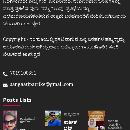
ಒದಗಿಸುವುದು ನಮ್ಮ ಗುರಿ. ಜನಪರವಾದ, ಜೀವಪರವಾದ ಬರಹಗಳನ್ನು
ಮಾತ್ರ ಪ್ರಕಟಿಸುವುದು ನಮ್ಮ ನಿಲುವು. ಪ್ರತಿಭೆಯಿದ್ದೂ
ಎಲೆಮರೆಕಾಯಿಗಳಂತಿರುವ ಉತ್ತಮ ಬರಹಗಾರರಿಗೆ ವೇದಿಕೆಒದಗಿಸುವುದು
ʼಸಂಗಾತಿʼಯ ಉದ್ದೇಶ.
Copyright:- ಸಂಗಾತಿಯಲ್ಲಿ ಪ್ರಕಟವಾಗುವ ಎಲ್ಲ ಬರಹಗಳ ಹಕ್ಕುಸ್ವಾಮ್ಯ
ಆಯಾಲೇಖಕರದೇ ಆಗಿದ್ದು ಅವರ ಅಭಿಪ್ರಾಯಗಳಹೊಣೆಗಾರಿಕೆ ಸದರಿ
ಲೇಖಕರದೆ ಆಗಿರುತ್ತದೆ
7019100351
sangaatipatrike@gmail.com
Posts Lists
ಕಾವ್ಯಯಾನ
ಕಾವ್ಯಯಾನ
ಅಂಕಣ
ಕಾರ್ತಿಕ್
ಗಝಲ್
ಸಂಗಾತಿ
ಭಟ್
ಜಯದೇವಿ
ಡಾ