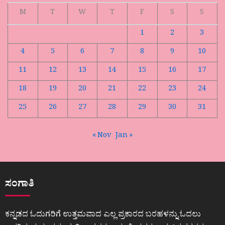
M
T
W
T
F
S
S
1
2
3
4
5
6
7
8
9
10
11
12
13
14
15
16
17
18
19
20
21
22
23
24
25
26
27
28
29
30
31
« Nov
Jan »
ಸಂಗಾತಿ
ಕನ್ನಡದ ಓದುಗರಿಗೆ ಉತ್ತಮವಾದ ಎಲ್ಲ ಪ್ರಕಾರದ ಬರಹಳನ್ನು ಓದಲು