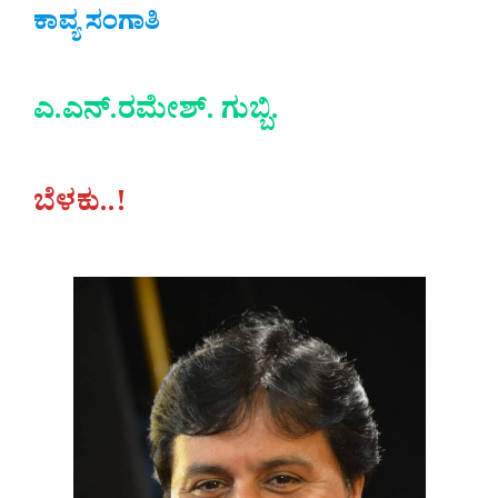
ಕಾವ್ಯ ಸಂಗಾತಿ
ಎ.ಎನ್.ರಮೇಶ್. ಗುಬ್ಬಿ.
ಬೆಳಕು..!