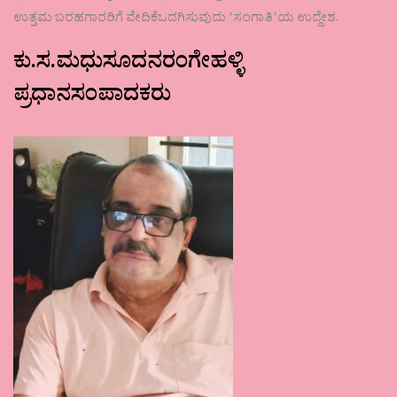
ಉತ್ತಮ ಬರಹಗಾರರಿಗೆ ವೇದಿಕೆಒದಗಿಸುವುದು ʼಸಂಗಾತಿʼಯ ಉದ್ದೇಶ.
ಕು.ಸ.ಮಧುಸೂದನರಂಗೇಹಳ್ಳಿ
ಪ್ರಧಾನಸಂಪಾದಕರು