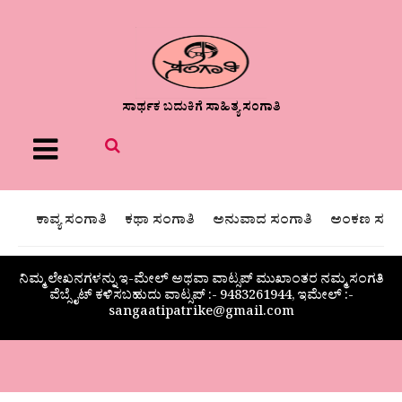
ಸಾರ್ಥಕ ಬದುಕಿಗೆ ಸಾಹಿತ್ಯ ಸಂಗಾತಿ
Menu
ಕಾವ್ಯ ಸಂಗಾತಿ
ಕಥಾ ಸಂಗಾತಿ
ಅನುವಾದ ಸಂಗಾತಿ
ಅಂಕಣ ಸಂಗಾ
ನಿಮ್ಮ ಲೇಖನಗಳನ್ನು ಇ-ಮೇಲ್ ಅಥವಾ ವಾಟ್ಸಪ್ ಮುಖಾಂತರ ನಮ್ಮ ಸಂಗತಿ
ವೆಬ್ಸೈಟ್ ಕಳಿಸಬಹುದು ವಾಟ್ಸಪ್‌ :- 9483261944, ಇಮೇಲ್ :-
sangaatipatrike@gmail.com