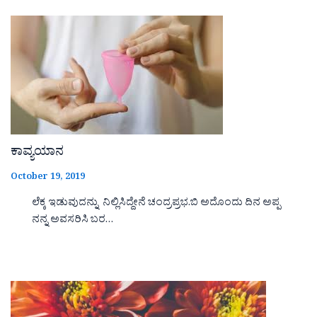
ಕಾವ್ಯಯಾನ
October 19, 2019
ಲೆಕ್ಕ ಇಡುವುದನ್ನು ನಿಲ್ಲಿಸಿದ್ದೇನೆ ಚಂದ್ರಪ್ರಭ.ಬಿ ಅದೊಂದು ದಿನ ಅಪ್ಪ
ನನ್ನ ಅವಸರಿಸಿ ಬರ…