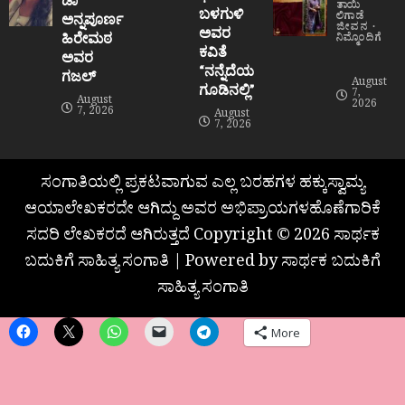
ತಾಯಿ
ಬಳಗುಳಿ
ಲಿಗಾಡೆ
ಅನ್ನಪೂರ್ಣ
ಜೀವನ
ಅವರ
ಹಿರೇಮಠ
ನಿಮ್ಮೊಂದಿಗೆ
ಕವಿತೆ
ಅವರ
“ನನ್ನೆದೆಯ
ಗಜಲ್
August
ಗೂಡಿನಲ್ಲಿ”
7,
August
2026
7, 2026
August
7, 2026
ಸಂಗಾತಿಯಲ್ಲಿ ಪ್ರಕಟವಾಗುವ ಎಲ್ಲ ಬರಹಗಳ ಹಕ್ಕುಸ್ವಾಮ್ಯ
ಆಯಾಲೇಖಕರದೇ ಆಗಿದ್ದು ಅವರ ಅಭಿಪ್ರಾಯಗಳಹೊಣೆಗಾರಿಕೆ
ಸದರಿ ಲೇಖಕರದೆ ಆಗಿರುತ್ತದೆ Copyright © 2026 ಸಾರ್ಥಕ
ಬದುಕಿಗೆ ಸಾಹಿತ್ಯ ಸಂಗಾತಿ | Powered by ಸಾರ್ಥಕ ಬದುಕಿಗೆ
ಸಾಹಿತ್ಯ ಸಂಗಾತಿ
More