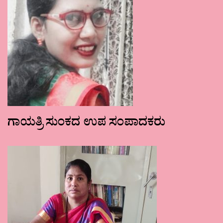
ಗಾಯತ್ರಿ ಸುಂಕದ ಉಪ ಸಂಪಾದಕರು