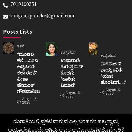
7019100351
sangaatipatrike@gmail.com
Posts Lists
ಇತರೆ
ಕಾವ್ಯಯಾನ
“ಮಂಡಲ
ಕಾವ್ಯಯಾನ
ಕಲೆ….ಎಂಬ
ಉಷಾರಾಣಿ
ನಾಗರಾಜ ಬಿ.
ಅದ್ವಿತೀಯ
ಗುರುಪ್ರಸಾದ್
ನಾಯ್ಕ ಕವಿತೆ
ಕಲಾ ರಚನೆ”‌
ಕೊಡಗು
“ಯಾನ
ವೀಣಾ
“ಹಾರಿತು
ಹೊರಟಾಗ…..”
ಹೇಮಂತ್‌
ವಿಮಾನ”
August 6,
ಗೌಡಪಾಟೀಲ
August 6,
2026
2026
August 6,
2026
ಸಂಗಾತಿಯಲ್ಲಿ ಪ್ರಕಟವಾಗುವ ಎಲ್ಲ ಬರಹಗಳ ಹಕ್ಕುಸ್ವಾಮ್ಯ
ಆಯಾಲೇಖಕರದೇ ಆಗಿದ್ದು ಅವರ ಅಭಿಪ್ರಾಯಗಳಹೊಣೆಗಾರಿಕೆ