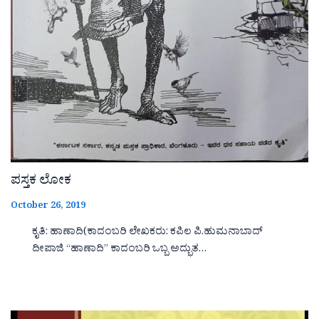
ಪಸ್ತಕ ಲೋಕ
October 26, 2019
ಕೃತಿ: ಹಾಣಾದಿ(ಕಾದಂಬರಿ ಲೇಖಕರು: ಕಪಿಲ ಪಿ.ಹುಮನಾಬಾದ್
ದೀಪಾಜಿ “ಹಾಣಾದಿ‌‌‌‌” ಕಾದಂಬರಿ ಒಬ್ಬ ಅದ್ಭುತ…