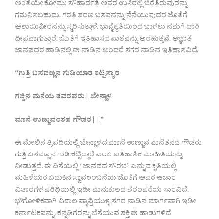
ಅಂತೆಯೇ ಕೋಮು ಸೌಹಾರ್ದತೆ ಅವರ ಉಸಿರಲ್ಲಿ ಬೆರೆತಿರುವುದನ್ನು
ಗಮನಿಸಬಹುದು. ಗರತಿ ಶರಣ ಬಸವನನ್ನು ನೆನೆಯುವುದರ ಜೊತೆಗೆ
ಅಲಾಯಿಪೀರನನ್ನು ಸ್ಮರಿಸುತ್ತಾಳೆ. ಭಾವೈಕ್ಯತೆಯಿಂದ ಬಾಳಲು ನಮಗೆ ದಾರಿ
ದೀಪವಾಗುತ್ತಾರೆ. ಜೊತೆಗೆ ಇತಿಹಾಸದ ಪಾಠವನ್ನು ಅರಹುತ್ತವೆ. ಅಜ್ಞಾತ
ಜಾನಪದರ ಹಾಡಿನಲ್ಲಿ ಈ ನಾಡಿನ ಅಂದರೆ ಸಗರ ನಾಡಿನ ಇತಿಹಾಸವಿದೆ.
“
ಗುತ್ತಿ
ಬಸವಣ್ಣನ
ಗುಡಿಯಾರ
ಕಟ್ಟಿಸ್ಯಾರ
ಗಚ್ಚಿನ
ಮನೆಯ
ತವರವರು
|
ಬೇನ್ಹಾಳ
ಮಾನೆ
ಉಣ್ಣುವಂತಹ
ಗೌಡರ
||”
ಈ ಮೇಲಿನ ತ್ರಿಪದಿಯಲ್ಲಿ ಬೇನ್ಹಾಳದ ಮಾನೆ ಉಣ್ಣುವ ಮನೆತನದ ಗೌಡರು
ಗುತ್ತಿ ಬಸವಣ್ಣನ ಗುಡಿ ಕಟ್ಟಿದ್ದಾರೆ ಎಂಬ ಐತಿಹಾಸಿಕ ಮಾಹಿತಿಯನ್ನು
ನೀಡುತ್ತದೆ. ಈ ದಿಸೆಯಲ್ಲಿ “ಜಾನಪದ ಸೌರಭ” ಎನ್ನುವ ಕೃತಿಯಲ್ಲಿ
ಮಹಿಳೆಯರ ಬದುಕಿನ ಸ್ವಾವಲಂಬನೆಯ ಜೊತೆಗೆ ಅವರ ಆಚಾರ
ವಿಚಾರಗಳ ಪರಿಧಿಯಲ್ಲಿ ಇಡೀ ಮನುಕುಲದ ಪರಂಪರೆಯ ಸಾರವಿದೆ.
ಭೌಗೋಳಿಕವಾಗಿ ವಿಶಾಲ ವ್ಯಾಪ್ತಿಯುಳ್ಳ ಸಗರ ನಾಡಿನ ಮಾರ್ಗವಾಗಿ ಇಡೀ
ಕರ್ನಾಟಕವನ್ನು, ಕನ್ನಡಿಗರನ್ನು ಬೆಸೆಯುವ ಶಕ್ತಿ ಈ ಹಾಡುಗಳಿದೆ.