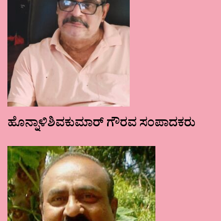
ಹೊನ್ನಾಳಿಶಿವಕುಮಾರ್ ಗೌರವ ಸಂಪಾದಕರು