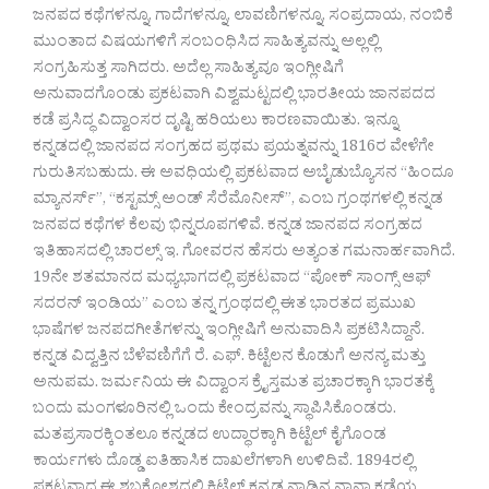
ಜನಪದ ಕಥೆಗಳನ್ನೂ, ಗಾದೆಗಳನ್ನೂ, ಲಾವಣಿಗಳನ್ನೂ, ಸಂಪ್ರದಾಯ, ನಂಬಿಕೆ
ಮುಂತಾದ ವಿಷಯಗಳಿಗೆ ಸಂಬಂಧಿಸಿದ ಸಾಹಿತ್ಯವನ್ನು ಅಲ್ಲಲ್ಲಿ
ಸಂಗ್ರಹಿಸುತ್ತ ಸಾಗಿದರು. ಅದೆಲ್ಲ ಸಾಹಿತ್ಯವೂ ಇಂಗ್ಲೀಷಿಗೆ
ಅನುವಾದಗೊಂಡು ಪ್ರಕಟವಾಗಿ ವಿಶ್ವಮಟ್ಟದಲ್ಲಿ ಭಾರತೀಯ ಜಾನಪದದ
ಕಡೆ ಪ್ರಸಿದ್ಧ ವಿದ್ವಾಂಸರ ದೃಷ್ಟಿ ಹರಿಯಲು ಕಾರಣವಾಯಿತು. ಇನ್ನೂ
ಕನ್ನಡದಲ್ಲಿ ಜಾನಪದ ಸಂಗ್ರಹದ ಪ್ರಥಮ ಪ್ರಯತ್ನವನ್ನು 1816ರ ವೇಳೆಗೇ
ಗುರುತಿಸಬಹುದು. ಈ ಅವಧಿಯಲ್ಲಿ ಪ್ರಕಟವಾದ ಅಬೈಡುಬ್ಯೊಸನ “ಹಿಂದೂ
ಮ್ಯಾನರ್ಸ್‌”, “ಕಸ್ಟಮ್ಸ್‌ ಅಂಡ್ ಸೆರೆಮೊನೀಸ್”, ಎಂಬ ಗ್ರಂಥಗಳಲ್ಲಿ ಕನ್ನಡ
ಜನಪದ ಕಥೆಗಳ ಕೆಲವು ಭಿನ್ನರೂಪಗಳಿವೆ. ಕನ್ನಡ ಜಾನಪದ ಸಂಗ್ರಹದ
ಇತಿಹಾಸದಲ್ಲಿ ಚಾರಲ್ಸ್‌ ಇ. ಗೋವರನ ಹೆಸರು ಅತ್ಯಂತ ಗಮನಾರ್ಹವಾಗಿದೆ.
19ನೇ ಶತಮಾನದ ಮಧ್ಯಭಾಗದಲ್ಲಿ ಪ್ರಕಟವಾದ “ಪೋಕ್ ಸಾಂಗ್ಸ್‌ ಆಫ್
ಸದರನ್ ಇಂಡಿಯ” ಎಂಬ ತನ್ನ ಗ್ರಂಥದಲ್ಲಿ ಈತ ಭಾರತದ ಪ್ರಮುಖ
ಭಾಷೆಗಳ ಜನಪದಗೀತೆಗಳನ್ನು ಇಂಗ್ಲೀಷಿಗೆ ಅನುವಾದಿಸಿ ಪ್ರಕಟಿಸಿದ್ದಾನೆ.
ಕನ್ನಡ ವಿದ್ವತ್ತಿನ ಬೆಳೆವಣಿಗೆಗೆ ರೆ. ಎಫ್. ಕಿಟ್ಟೆಲನ ಕೊಡುಗೆ ಅನನ್ಯ ಮತ್ತು
ಅನುಪಮ. ಜರ್ಮನಿಯ ಈ ವಿದ್ವಾಂಸ ಕ್ರೈಸ್ತಮತ ಪ್ರಚಾರಕ್ಕಾಗಿ ಭಾರತಕ್ಕೆ
ಬಂದು ಮಂಗಳೂರಿನಲ್ಲಿ ಒಂದು ಕೇಂದ್ರವನ್ನು ಸ್ಥಾಪಿಸಿಕೊಂಡರು.
ಮತಪ್ರಸಾರಕ್ಕಿಂತಲೂ ಕನ್ನಡದ ಉದ್ಧಾರಕ್ಕಾಗಿ ಕಿಟ್ಟೆಲ್ ಕೈಗೊಂಡ
ಕಾರ್ಯಗಳು ದೊಡ್ಡ ಐತಿಹಾಸಿಕ ದಾಖಲೆಗಳಾಗಿ ಉಳಿದಿವೆ. 1894ರಲ್ಲಿ