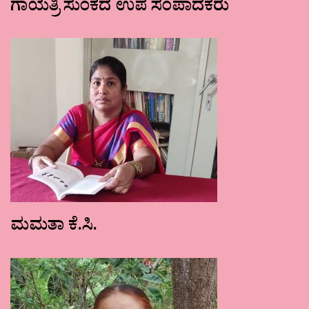
ಗಾಯತ್ರಿ ಸುಂಕದ ಉಪ ಸಂಪಾದಕರು
ಮಮತಾ ಕೆ.ಸಿ.