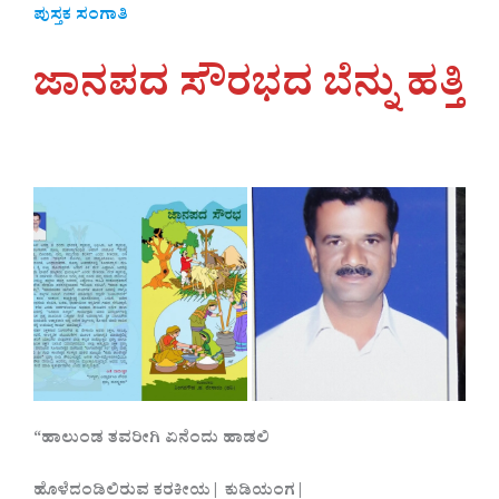
ಪುಸ್ತಕ ಸಂಗಾತಿ
ಜಾನಪದ ಸೌರಭದ ಬೆನ್ನು ಹತ್ತಿ
“
ಹಾಲುಂಡ
ತವರೀಗಿ
ಏನೆಂದು
ಹಾಡಲಿ
ಹೊಳೆದಂಡಿಲಿರುವ
ಕರಕೀಯ
|
ಕುಡಿಯಂಗ
|