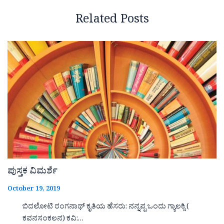
Related Posts
ಪುಸ್ತಕ ವಿಮರ್ಶೆ
October 19, 2019
ಬಿದಲೋಟಿ ರಂಗನಾಥ್ ಕೃತಿಯ ಹೆಸರು: ನನ್ನಪ್ಪ ಒಂದು ಗ್ಯಾಲಕ್ಸಿ (
ಕವನಸಂಕಲನ) ಕವಿ:…