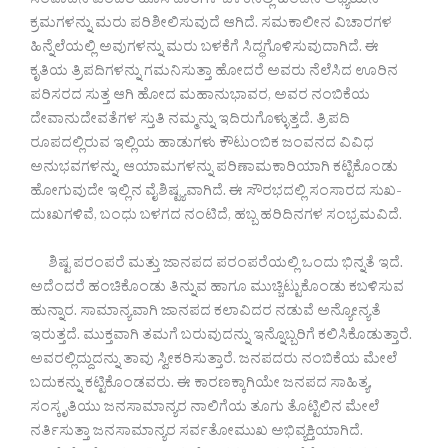
ಸಂಪಾದನೆ ಎಂದರೆ ಹೊಸ ದಾರಿಗಳ ಬೆಳಕಿನಲ್ಲಿ ಹಿಂದಿನ ಅಧ್ಯಯನ
ಕ್ರಮಗಳನ್ನು ಮರು ಪರಿಶೀಲಿಸುವುದೆ ಆಗಿದೆ. ಸಮಕಾಲೀನ ವಿಚಾರಗಳ
ಹಿನ್ನೆಲೆಯಲ್ಲಿ ಅವುಗಳನ್ನು ಮರು ಬಳಕೆಗೆ ಸಿದ್ಧಗೊಳಿಸುವುದಾಗಿದೆ. ಈ
ಕೃತಿಯ ತ್ರಿಪದಿಗಳನ್ನು ಗಮನಿಸುತ್ತಾ ಹೋದರೆ ಅವರು ನೆಲೆಸಿದ ಊರಿನ
ಪರಿಸರದ ಸುತ್ತ ಆಗಿ ಹೋದ ಮಹಾನುಭಾವರ, ಅವರ ನಂಬಿಕೆಯ
ದೇವಾನುದೇವತೆಗಳ ಸ್ತುತಿ ನಮ್ಮನ್ನು ಇದಿರುಗೊಳ್ಳುತ್ತದೆ. ತ್ರಿಪದಿ
ರೂಪದಲ್ಲಿರುವ ಇಲ್ಲಿಯ ಹಾಡುಗಳು ಕೌಟುಂಬಿಕ ಜಂವನದ ವಿವಿಧ
ಅನುಭವಗಳನ್ನು, ಆಯಾಮಗಳನ್ನು ಪರಿಣಾಮಕಾರಿಯಾಗಿ ಕಟ್ಟಿಕೊಂಡು
ಹೋಗುವುದೇ ಇಲ್ಲಿನ ವೈಶಿಷ್ಟ್ಯವಾಗಿದೆ. ಈ ಸೌರಭದಲ್ಲಿ ಸಂಸಾರದ ಸುಖ-
ದುಃಖಗಳಿವೆ, ಬಂಧು ಬಳಗದ ನಂಟಿದೆ, ಹಬ್ಬ ಹರಿದಿನಗಳ ಸಂಭ್ರಮವಿದೆ.
ಶಿಷ್ಟ ಪರಂಪರೆ ಮತ್ತು ಜಾನಪದ ಪರಂಪರೆಯಲ್ಲಿ ಒಂದು ಭಿನ್ನತೆ ಇದೆ.
ಅದೆಂದರೆ ಹಂಚಿಕೊಂಡು ತಿನ್ನುವ ಹಾಗೂ ಮುಚ್ಚಿಟ್ಟುಕೊಂಡು ಕಬಳಿಸುವ
ಹುನ್ನಾರ. ಸಾಮಾನ್ಯವಾಗಿ ಜಾನಪದ ಕಲಾವಿದರ ನಡುವೆ ಅನ್ಯೋನ್ಯತೆ
ಇರುತ್ತದೆ. ಮುಕ್ತವಾಗಿ ತಮಗೆ ಬರುವುದನ್ನು ಇನ್ನೊಬ್ಬರಿಗೆ ಕಲಿಸಿಕೊಡುತ್ತಾರೆ.
ಅವರಲ್ಲಿದ್ದುದನ್ನು ತಾವು ಸ್ವೀಕರಿಸುತ್ತಾರೆ. ಜನಪದರು ನಂಬಿಕೆಯ ಮೇಲೆ
ಬದುಕನ್ನು ಕಟ್ಟಿಕೊಂಡವರು. ಈ ಕಾರಣಕ್ಕಾಗಿಯೇ ಜನಪದ ಸಾಹಿತ್ಯ,
ಸಂಸ್ಕೃತಿಯು ಜನಸಾಮಾನ್ಯರ ನಾಲಿಗೆಯ ತೂಗು ತೊಟ್ಟಿಲಿನ ಮೇಲೆ
ನರ್ತಿಸುತ್ತಾ ಜನಸಾಮಾನ್ಯರ ಸರ್ವತೋಮುಖ ಅಭಿವ್ಯಕ್ತಿಯಾಗಿದೆ.