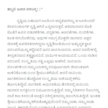
ಹಬ್ಬಲಿ
ಅವರ
ರಸಬಳ್ಳಿ
||”
ಸೃಷ್ಟಿಯ ಬಹುಭಾಗ ಜಲದಿಂದ ಆವೃತವಾಗಿದ್ದು, ಆ ಜಲದಿಂದಲೆ
ಜೀವಸಂಕುಲಗಳ ಸೃಷ್ಟಿ ಆಗಿದೆ ಎನ್ನಲಾಗುತ್ತದೆ. ಆದಿಮಾನವನ ಜೊತೆ
ಜೊತೆಗೆ ಅವನ ನಡವಳಿಕೆಗಳು, ಪದ್ದತಿಗಳು, ಆಚರಣೆಗಳು, ನಂಬಿಕೆಗಳು
ಕೂಡ ಚಿಗುರೊಡೆದವು. ಇವುಗಳ ಸಮಗ್ರ ಮೊತ್ತವೇ ಜಾನಪದ. ಅಕ್ಷರ
ಲೋಕಕ್ಕೆ ಅಪರಿಚಿತರಾಗಿದ್ದರೂ ಸೃಷ್ಟಿಶೀಲತೆಯಿಂದ ಅತ್ಯುನ್ನತ ಜ್ಞಾನ
ಪರಂಪರೆಯನ್ನು ಕಟ್ಟಿದವರೆ ಇದರ ವಾರಸುದಾರರು. ಅವರ ರಚನೆಗಳಲ್ಲಿ
ತೀವ್ರತರವಾದ ತತ್ವಜ್ಞಾನವಿದೆ. ಧಾರ್ಮಿಕ ಆಯಾಮವಿದೆ. ಒಂದು ನಾಡಿನ
ಪರಂಪರೆ, ಸಂಸ್ಕೃತಿಯ ಸತ್ವ ಎಲ್ಲವೂ ಅಡಗಿದೆ. ಸಾವಿರಾರು
ವಸಂತಗಳಿಂದ ನಮ್ಮ ಬದುಕನ್ನು ರಸಪೂರ್ಣವಾಗಿ, ಜೀವಂತವಾಗಿ
ಉಳಿಸಿಕೊಂಡು ಬಂದ ಶ್ರೀಮಂತಿಕೆಯಿದೆ. ಆದರೆ ನಾವಿಂದು
ಜಾಗತಿಕರಣದ ಹೊಟ್ಟೆಬಾಕ ಸಂಸ್ಕೃತಿಯ ಸುಳಿಯಲ್ಲಿ ಕಳೆದು
ಹೋಗುತಿದ್ದೇವೆ. ನಾಗರಿಕತೆ, ಆಧುನಿಕತೆಯ ಹೆಸರಿನಲ್ಲಿ ನಾವಿಂದು
ಜಾನಪದ ಜಗತ್ತಿನಿಂದ ವಿಮುಖರಾಗುತ್ತಿದ್ದೇವೆ. ನಮ್ಮ ಸಿರಿತನದ ಸೊಬಗನ್ನು
ನಾವೆ ಕಾಲ ಕಸದಂತೆ ಅಲಕ್ಷಿಸಿ ದರಿದ್ರತನವನ್ನು ಆಲಂಗಿಸುತಿದ್ದೇವೆ. ಇಂತಹ
ಶ್ರೀಮಂತಿಕೆಯನ್ನು ಕಳೆದುಕೊಳ್ಳುವುದೆಂದರೆ ನಮ್ಮ ಬಾಳು, ನಮ್ಮ ನಾಡು