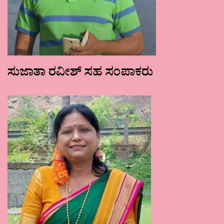
ಸುಜಾತಾ ರವೀಶ್ ಸಹ ಸಂಪಾಕರು