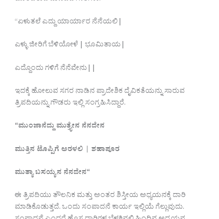
“ಏಳುತಲೆ ಎದ್ದು ಯಾರ್ಯಾರ ನೆನೆಯಲಿ|
ಎಳ್ಳು ಜೀರಿಗೆ ಬೆಳಿಯೋಳೆ | ಭೂಮಿತಾಯ|
ಎದ್ದೊಂದು ಗಳಿಗೆ ನೆನೆವೇನು||
ಇದಕ್ಕೆ ಹೋಲುವ ಸಗರ ನಾಡಿನ ಪ್ರಾದೇಶಿಕ ದೈವಿಕತೆಯನ್ನು ಸಾರುವ
ತ್ರಿಪದಿಯನ್ನು ಗೌಡರು ಇಲ್ಲಿ ಸಂಗ್ರಹಿಸಿದ್ದಾರೆ.
“
ಮುಂಜಾನೆದ್ದು
ಮುತ್ತ್ಯೇನ
ನೆನದೇನ
ಮುತ್ತಿನ
ಟೊಪ್ಪಿಗೆ
ಅರಳಲಿ
|
ಶಹಾಪೂರ
ಮುತ್ಯಾ
ಬಸಯ್ಯನ
ನೆನದೇನ
“
ಈ ತ್ರಿಪದಿಯು ತೌಲನಿಕ ಮತ್ತು ಅಂತರ ಶಿಸ್ತೀಯ ಅಧ್ಯಯನಕ್ಕೆ ದಾರಿ
ಮಾಡಿಕೊಡುತ್ತದೆ. ಒಂದು ಸಂಪಾದನೆ ಕಾರ್ಯ ಇಲ್ಲಿಯೆ ಗೆಲ್ಲುವುದು.