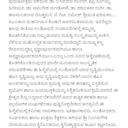
ಪುರುಷೋತ್ತಮ ಬಿಳಿಮಲೆ, ಡಾ. ಬಸವರಾಜ ಸಬರದ್, ಪ್ರೊ. ಸೂಗಯ್ಯ
ಹಿರೇಮಠ, ಡಾ. ಅಮರೇಶ ನುಗಡೋಣಿ, ಡಾ. ಶಕುಂತಲಾ ದುರ್ಗಿ, ಡಾ.
ಹಣಮಂತರಾವ ದೊಡ್ಡಮನಿ, ಬೆ. ಗೋ. ರಮೇಶ್, ಶ್ರೀಮತಿ ಪರಿಮಳಾ….
ಮುಂತಾದ ಮಹನೀಯರ ಕೊಡುಗೆ ಅಪರಿಮಿತವಾದುದು. ಇವರೆಲ್ಲರು
ಹಲವು ರೀತಿಯ ಸಂಶೋಧನೆ, ಸಂಪಾದನೆಗಳಲ್ಲಿ ತಮ್ಮನ್ನು
ತೊಡಗಿಸಿಕೊಂಡು ನಮ್ಮ ಜಾನಪದ ಸಾಹಿತ್ಯ, ಸಂಸ್ಕೃತಿಯನ್ನು ಉಳಿಸಿ
ಬೆಳೆಸುವ ಮಹೋನ್ನತ ಕಾರ್ಯವನ್ನು ಮಾಡಿದ್ದಾರೆ. ಮನುಷ್ಯ ತನ್ನ
ಜೀವನದುದ್ದಕ್ಕೂ ಪ್ರಜ್ಞಾಪೂರ್ವಕವಾಗಿಯೂ ಹಾಗೂ
ಅಪ್ರಜ್ಞಾಪೂರ್ವಕವಾಗಿಯೂ ಒಂದಲ್ಲ ಒಂದು ವಿಧದ ಅನ್ವೇಷಣೆಯಲ್ಲಿ
ತೊಡಗಿಕೊಂಡಿರುವುದರ ಫಲವೇ ಮನುಕುಲದ ಸಾಂಸ್ಕೃತಿಕ
ಚಟುವಟಿಕೆಗಳು. ಈ ಹಿನ್ನೆಲೆಯಲ್ಲಿ ಸಂಶೋಧನೆ ಯಾವ ದೃಷ್ಟಿಯಿಂದಲೂ
ಹೊಸ ಸೃಷ್ಟಿಯಲ್ಲ. ಅದು ಸೃಷ್ಟಿಯಲ್ಲಿರುವ, ಬೆಳಕಿಗೆ ಬಾರದ ಹೊಸ
ಅಂಶಗಳನ್ನು ಗುರುತಿಸುವ ಪ್ರಯತ್ನ, ಅವುಗಳ ಹರಹನ್ನು ವಿಸ್ತರಿಸುವ
ಪ್ರಯೋಗ ಹಾಗೂ ಉಪಯುಕ್ತತೆಯನ್ನು ನಿಶ್ಚಿತಗೊಳಿಸುವ ಕ್ರಿಯೆಯಾಗಿದೆ. ಈ
ಕ್ಷೇತ್ರದ ಶಿಸ್ತು ಬದ್ಧವಾದ ಬೆಳವಣಿಗೆಗೆ ಅದರ ತಾತ್ವಿಕ ತಳಹದಿ ಹಾಗೂ
ಪ್ರಾಯೋಗಿಕ ಮುಖಗಳೆರಡೂ ಪುಷ್ಟಿಗೊಳ್ಳಬೇಕಾದ ಅಗತ್ಯವಿದೆ. ಈ
ಹಿನ್ನೆಲೆಯಲ್ಲಿ ಕವಿಗಳು, ನಾಟಕಕಾರರು, ಇತಿಹಾಸಕಾರರು, ಸಂಶೋಧಕರು,
ಸಂಘಟಕರು ಹಾಗೂ ಉತ್ತಮ ಶಿಕ್ಷಕರೂ ಆಗಿರುವ ಶ್ರೀ ನಿಂಗನಗೌಡ
ದೇಸಾಯಿಯವರು ಕೈಗೊಂಡಿರುವ, ಕೈಗೊಳ್ಳುತ್ತಿರುವ ಕಾರ್ಯ ಶ್ಲಾಘನೀಯ.