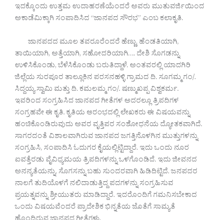
ಇದಕ್ಕೊಂದು ಉತ್ತಮ ಉದಾಹರಣೆಯೆಂದರೆ ಅವರು ಮುತುವರ್ಜಿಯಿಂದ
ಅಕಾಡೆಮಿಕ್ಕಾಗಿ ಸಂಪಾದಿಸಿದ “ಜಾನಪದ ಸೌರಭ” ಎಂಬ ಕಲಾಕೃತಿ.
ಜಾನಪದದ ಮೂಲ ತವರೂರೆಂದರೆ ಹೆಣ್ಣು. ಹೆಂಡತಿಯಾಗಿ,
ತಾಯಿಯಾಗಿ, ಅತ್ತೆಯಾಗಿ, ಸಹೋದರಿಯಾಗಿ…. ದೇಶಿ ಸೊಗಡನ್ನು
ಉಳಿಸಿಕೊಂಡು, ಬೆಳೆಸಿಕೊಂಡು ಬರುತಿದ್ದಾಳೆ. ಅಂತವರಲ್ಲಿ ಯಾದಗಿರಿ
ಜಿಲ್ಲೆಯ ಸುರಪೂರ ತಾಲ್ಲೂಕಿನ ಪರಸನಹಳ್ಳಿ ಗ್ರಾಮದ ದಿ. ಸೂಗಮ್ಮ ಗಂ/.
ಸಿದ್ದಯ್ಯ ಸ್ವಾಮಿ ಮತ್ತು ದಿ. ಕಮಲಮ್ಮ ಗಂ/. ಷಣ್ಮುಖಪ್ಪ ವಿಶ್ವಕರ್ಮ.
ಇವರಿಂದ ಸಂಗ್ರಹಿಸಿದ ಜಾನಪದ ಗೀತೆಗಳ ಅದರಲ್ಲೂ ತ್ರಿಪದಿಗಳ
ಸಂಗ್ರಹವೇ ಈ ಕೃತಿ. ಕೃತಿಯ ಆರಂಭದಲ್ಲಿ ಲೇಖಕರು ಈ ವಿಷಯವನ್ನು
ಹಂಚಿಕೊಂಡಿರುವುದು ಅವರ ವೃತ್ತಿಪರ ಸಂಶೋಧನೆಯ ದ್ಯೋತಕವಾಗಿದೆ.
ಸಾಗರದಂತೆ ವಿಶಾಲವಾಗಿರುವ ಜಾನಪದ ಜಗತ್ತಿನೊಳಗಿನ ಮುತ್ತುಗಳನ್ನು
ಸಂಗ್ರಹಿಸಿ, ಸಂಪಾದಿಸಿ ಓದುಗರ ಕೈಯಲ್ಲಿಟ್ಟಿದ್ದಾರೆ. ಇದು ಒಂದು ನೂರ
ಐವತ್ತೆರಡು ವೈವಿಧ್ಯಮಯ ತ್ರಿಪದಿಗಳನ್ನು ಒಳಗೊಂಡಿದೆ. ಇದು ಜೀವನದ
ಅನನ್ಯತೆಯನ್ನು, ಸೊಗಸನ್ನು ಬಹು ಸುಂದರವಾಗಿ ಹಿಡಿದಿಟ್ಟಿದೆ. ಜನಪದರ
ನಾಲಗೆ ತುದಿಯೊಳಗೆ ನಲಿದಾಡುತ್ತಿದ್ದ ಪದಗಳನ್ನು ಸಂಗ್ರಹಿಸುವ
ಪ್ರಯತ್ನವನ್ನು ಶ್ರೀಯುತರು ಮಾಡಿದ್ದಾರೆ. ಇದರೊಂದಿಗೆ ಗಮನಿಸಬೇಕಾದ
ಒಂದು ವಿಷಯವೆಂದರೆ ಪ್ರಾದೇಶಿಕ ಭಿನ್ನತೆಯ ಜೊತೆಗೆ ಸಾಮ್ಯತೆ
ಹೊಂದಿರುವ ಜಾನಪದ ಗೀತೆಗಳು.