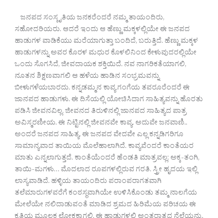
ಜನಪದ ಸಂಸ್ಕೃತಿಯ ಜನಕರೆಂದರೆ ನಮ್ಮ ತಾಯಂದಿರು,
ಸಹೋದರಿಯರು. ಆದರೆ ಇಂದು ಆ ಹೆಣ್ಣು ಮಕ್ಕಳಲ್ಲಿಯೇ ಈ ಜನಪದ
ಹಾಡುಗಳ ವಾಡಿಕೆಯು ಮರೆಯಾಗುತ್ತಾ ಬಂದಿದೆ, ಬರುತ್ತಿದೆ. ಹೆಣ್ಣು ಮಕ್ಕಳ
ಹಾಡುಗಳನ್ನು ಅವರ ಕೊರಳ ಮಧುರ ಕೊಳಲಿನಿಂದ ಕೇಳುವುದರಲ್ಲಿಯೇ
ಒಂದು ಸೊಗಸಿದೆ, ಜೀವದಾಯಕ ಶಕ್ತಿಯಿದೆ. ನವ ನಾಗರಿಕತೆಯಾಗಲಿ,
ನೂತನ ಶಿಕ್ಷಣವಾಗಲಿ ಆ ಹಳೆಯ ಹಾಡಿನ ಸಂಭ್ರಮವನ್ನು
ಬೀಳುಗಳೆಯಬಾರದು. ಕನ್ನಡಮ್ಮನ ಕಾವ್ಯ ಗಂಗೆಯ ತವರೂರೆಂದರೆ ಈ
ಜಾನಪದ ಹಾಡುಗಳು. ಈ ದಿಸೆಯಲ್ಲಿ ಯೋಚಿಸಿದಾಗ ಸಾಹಿತ್ಯವನ್ನು ಹೊರತು
ಪಡಿಸಿ ಜೀವನವಿಲ್ಲ. ಜೀವನದ ತಿರುಳಿನಲ್ಲಿ ಜಾನಪದ ಸಾಹಿತ್ಯದ ಪಾತ್ರ
ಅವಿಸ್ಮರಣೀಯ. ಈ ನಿಟ್ಟಿನಲ್ಲಿ ಜೀವನವೇ ಕಾವ್ಯ. ಅದುವೇ ಜನವಾಣಿ..
ಅಂದರೆ ಜನಪದ ಸಾಹಿತ್ಯ. ಈ ಜನಪದ ವೇದವೇ ಎಲ್ಲ ಕನ್ನಡಿಗರಿಗೂ
ಸಾಮಾನ್ಯವಾದ ತಾಯಿಯ ಮೊಲೆಹಾಲಾಗಿದೆ. ಕಾವ್ಯವೆಂದರೆ ಕಾಂತೆಯರ
ಮಾತು ಎನ್ನಲಾಗುತ್ತದೆ. ಕಾಂತೆಯೆಂದರೆ ಹೆಂಡತಿ ಮಾತ್ರವಲ್ಲ; ಅಕ್ಕ-ತಂಗಿ,
ತಾಯಿ-ಮಗಳು… ಮೊದಲಾದ ರೂಪಗಳಲ್ಲಿರುವ ಗರತಿ. ಸ್ತ್ರೀ ಹೃದಯ ಇಲ್ಲಿ
ಲಾಸ್ಯವಾಡಿದೆ. ಹಳ್ಳಿಯ ತಾಯಂದಿರು ಪರಾಂಪರಾಗತವಾಗಿ
ತಲೆಮಾರುಗಳವರೆಗೆ ಕಂಠಸ್ಥವಾಗಿಯೇ ಉಳಿಸಿಕೊಂಡು ತಮ್ಮ ನಾಲಗೆಯ
ಮೇಲೆಯೇ ನಲಿದಾಡುವಂತೆ ಮಾಡಿದ ಶ್ರಮದ ಹಿರಿಮೆಯ ಪರಿಚಯ ಈ
ಕೃತಿಯ ಮೂಲಕ ಲೋಕಕ್ಕಾಗಲಿ. ಈ ಹಾಡುಗಳಲ್ಲಿ ಅಂತರಾತ್ಮದ ನೆಲೆಯನ್ನು,