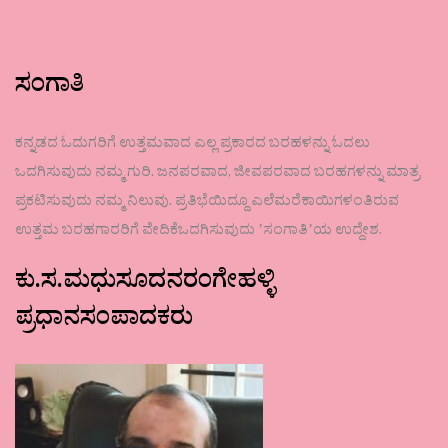
ಸಂಗಾತಿ
ಕನ್ನಡದ ಓದುಗರಿಗೆ ಉತ್ತಮವಾದ ಎಲ್ಲ ಪ್ರಕಾರದ ಬರಹಳನ್ನು ಓದಲು
ಒದಗಿಸುವುದು ನಮ್ಮ ಗುರಿ. ಜನಪರವಾದ, ಜೀವಪರವಾದ ಬರಹಗಳನ್ನು ಮಾತ್ರ
ಪ್ರಕಟಿಸುವುದು ನಮ್ಮ ನಿಲುವು. ಪ್ರತಿಭೆಯಿದ್ದೂ ಎಲೆಮರೆಕಾಯಿಗಳಂತಿರುವ
ಉತ್ತಮ ಬರಹಗಾರರಿಗೆ ವೇದಿಕೆಒದಗಿಸುವುದು ʼಸಂಗಾತಿʼಯ ಉದ್ದೇಶ.
ಕು.ಸ.ಮಧುಸೂದನರಂಗೇಹಳ್ಳಿ
ಪ್ರಧಾನಸಂಪಾದಕರು