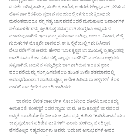
ಸಾಂಸ್ಕೃತಿಕವಾಗಿ ಬೆಂದು ಬರಡಾದಂತೆ. ಜನಸಾಮಾನ್ಯರ, ಜನಪದರ
ಬದುಕೇ ಆಗಿದ್ದ ಸಾಹಿತ್ಯ, ಸಂಗೀತ, ಕುಣಿತ, ಆಚರಣೆಗಳೆಲ್ಲವೂ ನಳನಳಿಸುವ
ಹೊಸ ನಾಗರಿಕತೆಯ ಪ್ರಭಾವ ವಲಯದಲ್ಲಿ ಕಳೆಗುಂದುತ್ತಿರುವುದು
ದುರಂತವಾದರೂ ನಗ್ನ ಸತ್ಯ. ಜಾನಪದವೆಂದರೆ ಮನುಕುಲದ ಜನಾಂಗಗಳ
ಪಳೆಯುಳಿಕೆಗಳನ್ನು ಪ್ರೀತಿಸುತ್ತ ಸಮಗ್ರವಾಗಿ ಸಂಗ್ರಹಿಸಿ ಅಧ್ಯಯನ
ಮಾಡುವುದಾಗಿದೆ. ಇದು ನಮ್ಮ ಸಮಾಜದ ಅರಿವು, ಆಚಾರ, ವಿಚಾರ, ಹೆಜ್ಜೆ
ಗುರುತುಗಳ ಮೊತ್ತವೇ ಜಾನಪದ. ಈ ಹಿನ್ನೆಲೆಯಲ್ಲಿ ಗಮನಿಸಿದಾಗ
ದೇ.ಜವರೇಗೌಡ ಅವರು ಹೇಳಿದ “ಬಾಲಕೃಷ್ಣನ ಬಾಯಿಯಲ್ಲಿ ಬ್ರಹ್ಮಾಂಡವು
ಅಡಗಿರುವಂತೆ ಜಾನಪದದಲ್ಲಿ ಎಲ್ಲವೂ ಅಡಗಿದೆ” ಎಂಬುದು ಅಕ್ಷರಶಃ
ಸತ್ಯವಾಗಿದೆ. ಬದುಕಿನ ಸಮೃದ್ಧಿಯ ಭಾಗವಾಗಿರುವ ಇಂತಹ ಜ್ಞಾನ
ಪರಂಪರೆಯನ್ನು ಸಂಗ್ರಹಿಸಬೇಕೆಂಬ ತುಡಿತ 19ನೇ ಶತಮಾನದಲ್ಲಿ
ಆರಂಭಗೊಂಡಾಗ ನಾಡಿನುದ್ದಕ್ಕೂ ಅನೇಕ ಹಿರಿಯರು ಹಳ್ಳಿಗಳಿಗೆ ತೆರಳಿ
ದಾಖಲಿಸುವ ಕ್ರಿಯೆಗೆ ನಾಂದಿ ಹಾಡಿದರು.
ಜಾನಪದ ಲಿಖಿತ ದಾಖಲೆಗಳ ಸೋಂಕಿನಿಂದ ದೂರವಿರುವಂತದ್ದು.
ಅನುಕರಣೆ, ಕಂಠಸ್ಥವೆ ಇದರ ಸ್ಥಾಯಿ ಭಾವ. ಆಶು ಕವಿತ್ವವೆ ಜಾನಪದದ
ಅಸ್ಮಿತೆ.‌ ಅಂತೆಯೇ ಶ್ರೀವಿಜಯ ಜನಪದರನ್ನು ಕುರಿತು “ಕುರಿತೋದದೆಯಂ
ಕಾವ್ಯ ಪ್ರಯೋಗ ಪರಿಣಿತ ಮತಿಗಳ್” ಎಂದು ಹೇಳಿದ್ದು.‌ ಹೆಸರಿಲ್ಲದ,
ಹೆಸರೊಲ್ಲದ ಸಹೃದಯಿಗಳು ಅವರು. ಬದುಕಿನ ಅನುಭವಗಳೆ ಅವರ