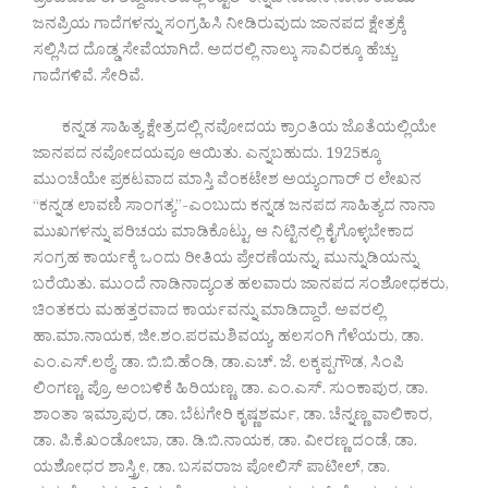
ಪ್ರಕಟವಾದ ಈ ಶಬ್ದಕೋಶದಲ್ಲಿ ಕಿಟ್ಟೆಲ್ ಕನ್ನಡ ನಾಡಿನ ನಾನಾ ಕಡೆಯ
ಜನಪ್ರಿಯ ಗಾದೆಗಳನ್ನು ಸಂಗ್ರಹಿಸಿ ನೀಡಿರುವುದು ಜಾನಪದ ಕ್ಷೇತ್ರಕ್ಕೆ
ಸಲ್ಲಿಸಿದ ದೊಡ್ಡ ಸೇವೆಯಾಗಿದೆ. ಅದರಲ್ಲಿ ನಾಲ್ಕು ಸಾವಿರಕ್ಕೂ ಹೆಚ್ಚು
ಗಾದೆಗಳಿವೆ. ಸೇರಿವೆ.
ಕನ್ನಡ ಸಾಹಿತ್ಯ ಕ್ಷೇತ್ರದಲ್ಲಿ ನವೋದಯ ಕ್ರಾಂತಿಯ ಜೊತೆಯಲ್ಲಿಯೇ
ಜಾನಪದ ನವೋದಯವೂ ಆಯಿತು. ಎನ್ನಬಹುದು. 1925ಕ್ಕೂ
ಮುಂಚೆಯೇ ಪ್ರಕಟವಾದ ಮಾಸ್ತಿ ವೆಂಕಟೇಶ ಅಯ್ಯಂಗಾರ್ ರ ಲೇಖನ
“ಕನ್ನಡ ಲಾವಣಿ ಸಾಂಗತ್ಯ”-ಎಂಬುದು ಕನ್ನಡ ಜನಪದ ಸಾಹಿತ್ಯದ ನಾನಾ
ಮುಖಗಳನ್ನು ಪರಿಚಯ ಮಾಡಿಕೊಟ್ಟು, ಆ ನಿಟ್ಟಿನಲ್ಲಿ ಕೈಗೊಳ್ಳಬೇಕಾದ
ಸಂಗ್ರಹ ಕಾರ್ಯಕ್ಕೆ ಒಂದು ರೀತಿಯ ಪ್ರೇರಣೆಯನ್ನು, ಮುನ್ನುಡಿಯನ್ನು
ಬರೆಯಿತು. ಮುಂದೆ ನಾಡಿನಾದ್ಯಂತ ಹಲವಾರು ಜಾನಪದ ಸಂಶೋಧಕರು,
ಚಿಂತಕರು ಮಹತ್ತರವಾದ ಕಾರ್ಯವನ್ನು ಮಾಡಿದ್ದಾರೆ. ಅವರಲ್ಲಿ
ಹಾ.ಮಾ.ನಾಯಕ, ಜೀ.ಶಂ.ಪರಮಶಿವಯ್ಯ, ಹಲಸಂಗಿ ಗೆಳೆಯರು, ಡಾ.
ಎಂ.ಎಸ್.ಲಠ್ಠೆ, ಡಾ. ಬಿ.ಬಿ.ಹೆಂಡಿ, ಡಾ.ಎಚ್. ಜೆ. ಲಕ್ಕಪ್ಪಗೌಡ, ಸಿಂಪಿ
ಲಿಂಗಣ್ಣ, ಪ್ರೊ. ಅಂಬಳಿಕೆ ಹಿರಿಯಣ್ಣ, ಡಾ. ಎಂ.ಎಸ್. ಸುಂಕಾಪುರ, ಡಾ.
ಶಾಂತಾ ಇಮ್ರಾಪುರ, ಡಾ. ಬೆಟಗೇರಿ ಕೃಷ್ಣಶರ್ಮ, ಡಾ. ಚೆನ್ನಣ್ಣ ವಾಲಿಕಾರ,
ಡಾ. ಪಿ.ಕೆ.ಖಂಡೋಬಾ, ಡಾ. ಡಿ.ಬಿ.ನಾಯಕ, ಡಾ. ವೀರಣ್ಣ ದಂಡೆ, ಡಾ.
ಯಶೋಧರ ಶಾಸ್ತ್ರೀ, ಡಾ. ಬಸವರಾಜ ಪೋಲಿಸ್ ಪಾಟೀಲ್, ಡಾ.