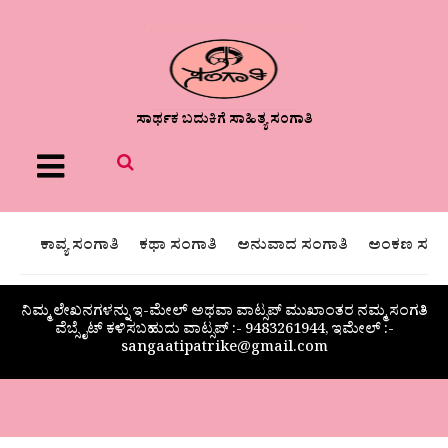
ಸಾರ್ಥಕ ಬದುಕಿಗೆ ಸಾಹಿತ್ಯ ಸಂಗಾತಿ
Menu
ಕಾವ್ಯ ಸಂಗಾತಿ
ಕಥಾ ಸಂಗಾತಿ
ಅನುವಾದ ಸಂಗಾತಿ
ಅಂಕಣ ಸಂಗಾ
ನಿಮ್ಮ ಲೇಖನಗಳನ್ನು ಇ-ಮೇಲ್ ಅಥವಾ ವಾಟ್ಸಪ್ ಮುಖಾಂತರ ನಮ್ಮ ಸಂಗತಿ
ವೆಬ್ಸೈಟ್ ಕಳಿಸಬಹುದು ವಾಟ್ಸಪ್‌ :- 9483261944, ಇಮೇಲ್ :-
sangaatipatrike@gmail.com