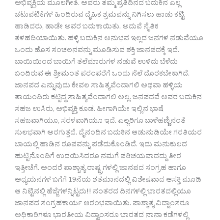
ಅಭಿವ್ಯಕ್ತಿಯ ಮೂಲಗೀತೆ. ಅವರು ತಮ್ಮ ಪ್ರತಿದಿನದ ಬದುಕಿನ ಎಲ್ಲ
ಚಟುವಟಿಕೆಗಳ ಹಿಂದಿರುವ ದೈಹಿಕ ಶ್ರಮವನ್ನು ನಿಗಿಸಲು ಹಾಡು ಕಟ್ಟಿ
ಹಾಡಿದರು, ಹಾಡೇ ಅವರ ಬದುಕಾಯಿತು.‌ ಅದುವೆ ನೈತಿಕ
ತಳಹದಿಯಾಯಿತು. ಹಳ್ಳಿ ಬದುಕಿನ ಅನುಭವ ಇಲ್ಲದ ಜನಗಳ ನಡುವೆಯೂ
ಒಂದು ಹೊಸ ಸಂಚಲನವನ್ನು ಮೂಡಿಸುವ ಶಕ್ತಿ ಜಾನಪದಕ್ಕೆ ಇದೆ.
ಬಾಯಿಯಿಂದ ಬಾಯಿಗೆ ತಲೆಮಾರುಗಳ ನಡುವೆ ಉಳಿದು ಬೆಳೆದು
ಬಂದಿರುವ ಈ ಶ್ರೀಮಂತ ಪರಂಪರೆಗೆ ಒಂದು ನೆಲೆ ದೊರಕಬೇಕಾಗಿದೆ.
ಜಾನಪದ ಎನ್ನುವುದು ಕೇವಲ ಸಾಹಿತ್ಯವೆಂದಾಗಲಿ ಅಥವಾ ಹಳ್ಳಿಯ
ತಾಯಂದಿರು ಕಟ್ಟಿದ್ದ ಸಾಹಿತ್ಯವೆಂದಾಗಲಿ ಅಲ್ಲ. ಜನಪದವೆ ಅವರ ಬದುಕಿನ
ಸಹಜ ಉಸಿರು, ಅಭಿವ್ಯಕ್ತಿ ಕೂಡ. ಹೀಗಾಗಿಯೇ ಇಲ್ಲಿನ ಭಾಷೆ
ಸಹಜವಾಗಿಯೂ, ಸರಳವಾಗಿಯೂ ಇದೆ. ಎಲ್ಲರಿಗೂ ಬಾಳೆಹಣ್ಣಿನಂತೆ
ಸುಲಭವಾಗಿ ಅರಗುತ್ತದೆ. ದೈನಂದಿನ ಬದುಕಿನ ಆಡುನುಡಿಯೇ ಗರತಿಯರ
ಬಾಯಲ್ಲಿ ಹಾಡಿನ ರೂಪವನ್ನು ಪಡೆದುಕೊಂಡಿದೆ. ಇದು ಮನುಕುಲದ
ಹುಟ್ಟಿನೊಂದಿಗೆ ಉದಯಿಸಿದರೂ ನಮಗೆ ಪರಿಚಯವಾದದ್ದು ತೀರ
ಇತ್ತೀಚೆಗೆ. ಅಂದರೆ ಪಾಶ್ಚಾತ್ಯ ರಾಷ್ಟ್ರಗಳಲ್ಲಿ ಜಾನಪದ ಸಂಗ್ರಹ ಹಾಗೂ
ಅಧ್ಯಯನಗಳ ಬಗೆಗೆ 19ನೆಯ ಶತಮಾನದಲ್ಲಿ ವಿಶೇಷವಾದ ಆಸಕ್ತಿ ಮೂಡಿ
ಆ ನಿಟ್ಟಿನಲ್ಲಿ ಹೆಜ್ಜೆಗಳನ್ನಿಟ್ಟರು!! ನಂತರದ ದಿನಗಳಲ್ಲಿ ಭಾರತದಲ್ಲಿಯೂ
ಜಾನಪದ ಸಂಗ್ರಹಕಾರ್ಯ ಆರಂಭವಾಯಿತು. ಪಾಶ್ಚಾತ್ಯ ವಿದ್ವಾಂಸರೂ
ಅಧಿಕಾರಿಗಳೂ ಭಾರತೀಯ ವಿದ್ವಾಂಸರೂ ಭಾರತದ ನಾನಾ ಕಡೆಗಳಲ್ಲಿ