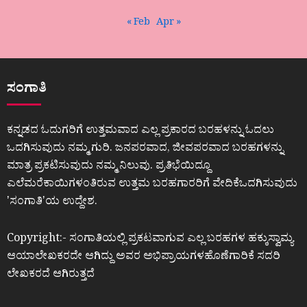
« Feb
Apr »
ಸಂಗಾತಿ
ಕನ್ನಡದ ಓದುಗರಿಗೆ ಉತ್ತಮವಾದ ಎಲ್ಲ ಪ್ರಕಾರದ ಬರಹಳನ್ನು ಓದಲು
ಒದಗಿಸುವುದು ನಮ್ಮ ಗುರಿ. ಜನಪರವಾದ, ಜೀವಪರವಾದ ಬರಹಗಳನ್ನು
ಮಾತ್ರ ಪ್ರಕಟಿಸುವುದು ನಮ್ಮ ನಿಲುವು. ಪ್ರತಿಭೆಯಿದ್ದೂ
ಎಲೆಮರೆಕಾಯಿಗಳಂತಿರುವ ಉತ್ತಮ ಬರಹಗಾರರಿಗೆ ವೇದಿಕೆಒದಗಿಸುವುದು
ʼಸಂಗಾತಿʼಯ ಉದ್ದೇಶ.
Copyright:- ಸಂಗಾತಿಯಲ್ಲಿ ಪ್ರಕಟವಾಗುವ ಎಲ್ಲ ಬರಹಗಳ ಹಕ್ಕುಸ್ವಾಮ್ಯ
ಆಯಾಲೇಖಕರದೇ ಆಗಿದ್ದು ಅವರ ಅಭಿಪ್ರಾಯಗಳಹೊಣೆಗಾರಿಕೆ ಸದರಿ
ಲೇಖಕರದೆ ಆಗಿರುತ್ತದೆ