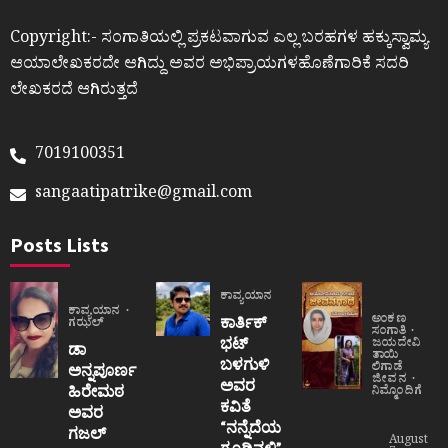
Copyright:- ಸಂಗಾತಿಯಲ್ಲಿ ಪ್ರಕಟವಾಗುವ ಎಲ್ಲ ಬರಹಗಳ ಹಕ್ಕುಸ್ವಾಮ್ಯ
ಆಯಾಲೇಖಕರದೇ ಆಗಿದ್ದು ಅವರ ಅಭಿಪ್ರಾಯಗಳಹೊಣೆಗಾರಿಕೆ ಸದರಿ
ಲೇಖಕರದೆ ಆಗಿರುತ್ತದೆ
7019100351
sangaatipatrike@gmail.com
Posts Lists
ಕಾವ್ಯಯಾನ
ಕಾವ್ಯಯಾನ
ಅಂಕಣ
ಕಾರ್ತಿಕ್
ಗಝಲ್
ಸಂಗಾತಿ
ಭಟ್
ಜಯದೇವಿ
ಡಾ
ತಾಯಿ
ಬಳಗುಳಿ
ಲಿಗಾಡೆ
ಅನ್ನಪೂರ್ಣ
ಜೀವನ
ಅವರ
ಹಿರೇಮಠ
ನಿಮ್ಮೊಂದಿಗೆ
ಕವಿತೆ
ಅವರ
“ನನ್ನೆದೆಯ
ಗಜಲ್
August
ಗೂಡಿನಲ್ಲಿ”