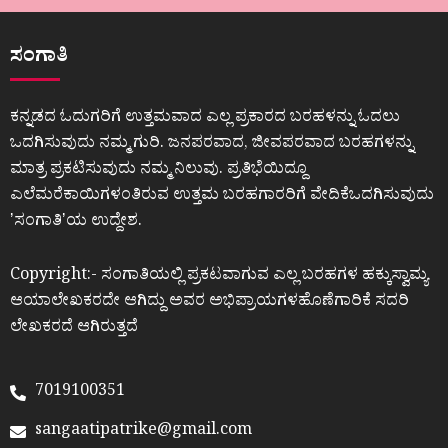
ಸಂಗಾತಿ
ಕನ್ನಡದ ಓದುಗರಿಗೆ ಉತ್ತಮವಾದ ಎಲ್ಲ ಪ್ರಕಾರದ ಬರಹಳನ್ನು ಓದಲು
ಒದಗಿಸುವುದು ನಮ್ಮ ಗುರಿ. ಜನಪರವಾದ, ಜೀವಪರವಾದ ಬರಹಗಳನ್ನು
ಮಾತ್ರ ಪ್ರಕಟಿಸುವುದು ನಮ್ಮ ನಿಲುವು. ಪ್ರತಿಭೆಯಿದ್ದೂ
ಎಲೆಮರೆಕಾಯಿಗಳಂತಿರುವ ಉತ್ತಮ ಬರಹಗಾರರಿಗೆ ವೇದಿಕೆಒದಗಿಸುವುದು
ʼಸಂಗಾತಿʼಯ ಉದ್ದೇಶ.
Copyright:- ಸಂಗಾತಿಯಲ್ಲಿ ಪ್ರಕಟವಾಗುವ ಎಲ್ಲ ಬರಹಗಳ ಹಕ್ಕುಸ್ವಾಮ್ಯ
ಆಯಾಲೇಖಕರದೇ ಆಗಿದ್ದು ಅವರ ಅಭಿಪ್ರಾಯಗಳಹೊಣೆಗಾರಿಕೆ ಸದರಿ
ಲೇಖಕರದೆ ಆಗಿರುತ್ತದೆ
7019100351
sangaatipatrike@gmail.com