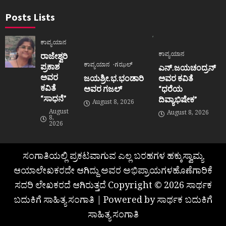
Posts Lists
ಕಾವ್ಯಯಾನ
ಕಾವ್ಯಯಾನ
ರಾಜೇಶ್ವರಿ
ಕಾವ್ಯಯಾನ
ಗಝಲ್
ಪ್ರಕಾಶ
ಎನ್.ಜಯಚಂದ್ರನ್
ಅವರ
ಜಯಶ್ರೀ.ಭ.ಭಂಡಾರಿ
ಅವರ ಕವಿತೆ
ಕವಿತೆ
ಅವರ ಗಜಲ್
“ಧರೆಯ
“ಸಾಧನೆ”
ದಿವ್ಯಾಭಿಷೇಕ”
August 8, 2026
August
August 8, 2026
8,
2026
ಸಂಗಾತಿಯಲ್ಲಿ ಪ್ರಕಟವಾಗುವ ಎಲ್ಲ ಬರಹಗಳ ಹಕ್ಕುಸ್ವಾಮ್ಯ
ಆಯಾಲೇಖಕರದೇ ಆಗಿದ್ದು ಅವರ ಅಭಿಪ್ರಾಯಗಳಹೊಣೆಗಾರಿಕೆ
ಸದರಿ ಲೇಖಕರದೆ ಆಗಿರುತ್ತದೆ Copyright © 2026 ಸಾರ್ಥಕ
ಬದುಕಿಗೆ ಸಾಹಿತ್ಯ ಸಂಗಾತಿ | Powered by ಸಾರ್ಥಕ ಬದುಕಿಗೆ
ಸಾಹಿತ್ಯ ಸಂಗಾತಿ