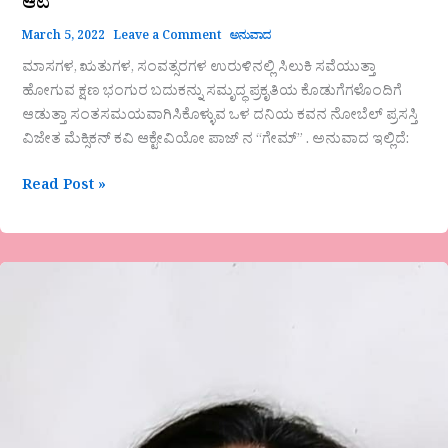
ಆಟ
March 5, 2022
Leave a Comment
ಅನುವಾದ
ಮಾಸಗಳ, ಋತುಗಳ, ಸಂವತ್ಸರಗಳ ಉರುಳಿನಲ್ಲಿ ಸಿಲುಕಿ ಸವೆಯುತ್ತಾ
ಹೋಗುವ ಕ್ಷಣ ಭಂಗುರ ಬದುಕನ್ನು ಸಮೃದ್ಧ ಪ್ರಕೃತಿಯ ಕೊಡುಗೆಗಳೊಂದಿಗೆ
ಆಡುತ್ತಾ ಸಂತಸಮಯವಾಗಿಸಿಕೊಳ್ಳುವ ಒಳ ದನಿಯ ಕವನ ನೋಬೆಲ್ ಪ್ರಸಸ್ತಿ
ವಿಜೇತ ಮೆಕ್ಸಿಕನ್ ಕವಿ ಆಕ್ಟೇವಿಯೋ ಪಾಜ್ ನ “ಗೇಮ್” . ಅನುವಾದ ಇಲ್ಲಿದೆ:
Read Post »
ಸ್ಮಿತ
ರಾಘವೇಂದ್ರ
ಎರಡು
ಕವಿತೆಗಳು