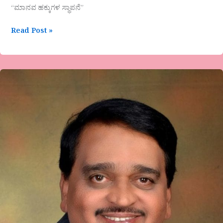
“ಮಾನವ ಹಕ್ಕುಗಳ ಸ್ಥಾಪನೆ”
Read Post »
ಆಟ