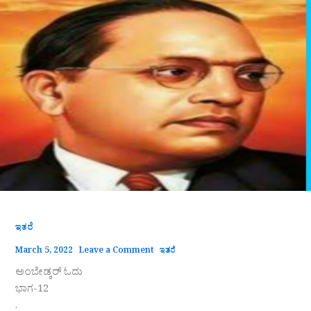
ಇತರೆ
March 5, 2022
Leave a Comment
ಇತರೆ
ಅಂಬೇಡ್ಕರ್ ಓದು
ಭಾಗ-12
.