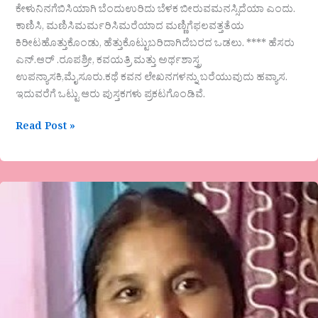
ಕೇಳುನಿನಗೆಬಿಸಿಯಾಗಿ ಬೆಂದುಉರಿದು ಬೆಳಕ ಬೀರುವಮನಸ್ಸಿದೆಯಾ ಎಂದು.
ಕಾಣಿಸಿ, ಮಣಿಸಿಮರ್ಮರಿಸಿಮರೆಯಾದ ಮಣ್ಣಿಗೆಫಲವತ್ತತೆಯ
ಕಿರೀಟಹೊತ್ತುಕೊಂಡು, ಹೆತ್ತುಕೊಟ್ಟುಬರಿದಾಗಿದೆಬರದ ಒಡಲು. **** ಹೆಸರು
ಎನ್.ಆರ್ .ರೂಪಶ್ರೀ, ಕವಯತ್ರಿ ಮತ್ತು ಅರ್ಥಶಾಸ್ತ್ರ
ಉಪನ್ಯಾಸಕಿ,ಮೈಸೂರು.ಕಥೆ ಕವನ ಲೇಖನಗಳನ್ನು ಬರೆಯುವುದು ಹವ್ಯಾಸ.
ಇದುವರೆಗೆ ಒಟ್ಟು ಆರು ಪುಸ್ತಕಗಳು ಪ್ರಕಟಗೊಂಡಿವೆ.
Read Post »
ಸಂಪಿಗೆ