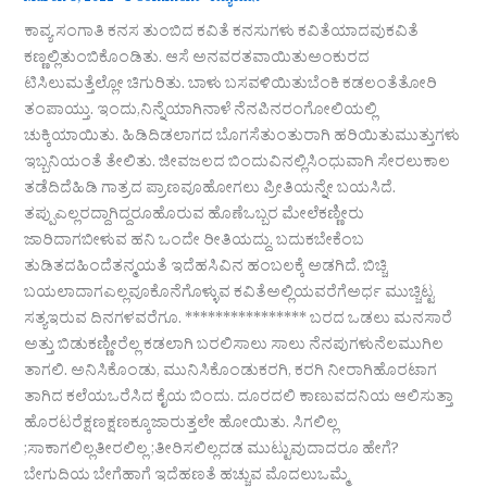
ಕಾವ್ಯ ಸಂಗಾತಿ ಕನಸ ತುಂಬಿದ ಕವಿತೆ ಕನಸುಗಳು ಕವಿತೆಯಾದವುಕವಿತೆ
ಕಣ್ಣಲ್ಲಿತುಂಬಿಕೊಂಡಿತು. ಆಸೆ ಅನವರತವಾಯಿತುಅಂಕುರದ
ಟಿಸಿಲುಮತ್ತೆಲ್ಲೋ ಚಿಗುರಿತು. ಬಾಳು ಬಸವಳಿಯಿತುಬೆಂಕಿ ಕಡಲಂತೆತೋರಿ
ತಂಪಾಯ್ತು. ಇಂದು,ನಿನ್ನೆಯಾಗಿನಾಳೆ ನೆನಪಿನರಂಗೋಲಿಯಲ್ಲಿ
ಚುಕ್ಕಿಯಾಯಿತು. ಹಿಡಿದಿಡಲಾಗದ ಬೊಗಸೆತುಂತುರಾಗಿ ಹರಿಯಿತುಮುತ್ತುಗಳು
ಇಬ್ಬನಿಯಂತೆ ತೇಲಿತು. ಜೀವಜಲದ ಬಿಂದುವಿನಲ್ಲಿಸಿಂಧುವಾಗಿ ಸೇರಲುಕಾಲ
ತಡೆದಿದೆಹಿಡಿ ಗಾತ್ರದ ಪ್ರಾಣವೂಹೋಗಲು ಪ್ರೀತಿಯನ್ನೇ ಬಯಸಿದೆ.
ತಪ್ಪುಎಲ್ಲರದ್ದಾಗಿದ್ದರೂಹೊರುವ ಹೊಣೆಒಬ್ಬರ ಮೇಲೆಕಣ್ಣೀರು
ಜಾರಿದಾಗಬೀಳುವ ಹನಿ ಒಂದೇ ರೀತಿಯದ್ದು. ಬದುಕಬೇಕೆಂಬ
ತುಡಿತದಹಿಂದೆತನ್ಮಯತೆ ಇದೆಹಸಿವಿನ ಹಂಬಲಕ್ಕೆ ಅಡಗಿದೆ. ಬಿಚ್ಚಿ
ಬಯಲಾದಾಗಎಲ್ಲವೂಕೊನೆಗೊಳ್ಳುವ ಕವಿತೆಅಲ್ಲಿಯವರೆಗೆಅರ್ಧ ಮುಚ್ಚಿಟ್ಟ
ಸತ್ಯಇರುವ ದಿನಗಳವರೆಗೂ. **************** ಬರದ ಒಡಲು ಮನಸಾರೆ
ಅತ್ತು ಬಿಡುಕಣ್ಣೀರೆಲ್ಲ ಕಡಲಾಗಿ ಬರಲಿಸಾಲು ಸಾಲು ನೆನಪುಗಳುನೆಲಮುಗಿಲ
ತಾಗಲಿ. ಅನಿಸಿಕೊಂಡು, ಮುನಿಸಿಕೊಂಡುಕರಗಿ, ಕರಗಿ ನೀರಾಗಿಹೊರಟಾಗ
ತಾಗಿದ ಕಲೆಯಒರೆಸಿದ ಕೈಯ ಬಿಂದು. ದೂರದಲಿ ಕಾಣುವದನಿಯ ಆಲಿಸುತ್ತಾ
ಹೊರಟರೆಕ್ಷಣಕ್ಷಣಕ್ಕೂಜಾರುತ್ತಲೇ ಹೋಯಿತು. ಸಿಗಲಿಲ್ಲ
;ಸಾಕಾಗಲಿಲ್ಲತೀರಲಿಲ್ಲ ;ತೀರಿಸಲಿಲ್ಲದಡ ಮುಟ್ಟುವುದಾದರೂ ಹೇಗೆ?
ಬೇಗುದಿಯ ಬೇಗೆಹಾಗೆ ಇದೆಹಣತೆ ಹಚ್ಚುವ ಮೊದಲುಒಮ್ಮೆ