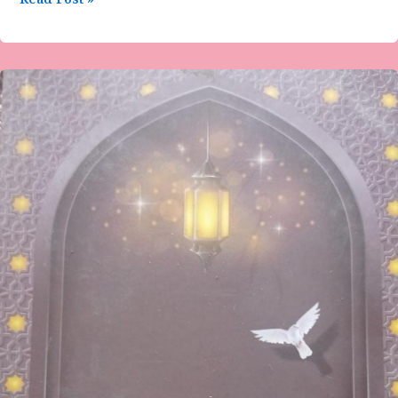
Read Post »
ಶಮಾ
ಗಜಲ್