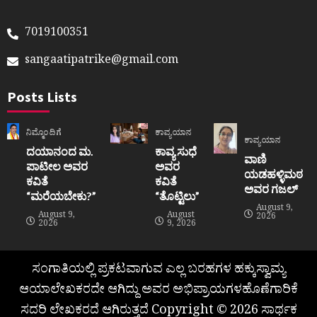
7019100351
sangaatipatrike@gmail.com
Posts Lists
ನಿಮ್ಮೊಂದಿಗೆ
ಕಾವ್ಯಯಾನ
ಕಾವ್ಯಯಾನ
ದಯಾನಂದ ಮ.
ಕಾವ್ಯ ಸುಧೆ
ವಾಣಿ
ಪಾಟೀಲ ಅವರ
ಅವರ
ಯಡಹಳ್ಳಿಮಠ
ಕವಿತೆ
ಕವಿತೆ
ಅವರ ಗಜಲ್
“ಮರೆಯಬೇಕು?”
“ತೊಟ್ಟಿಲು”
August 9,
August 9,
August
2026
2026
9, 2026
ಸಂಗಾತಿಯಲ್ಲಿ ಪ್ರಕಟವಾಗುವ ಎಲ್ಲ ಬರಹಗಳ ಹಕ್ಕುಸ್ವಾಮ್ಯ
ಆಯಾಲೇಖಕರದೇ ಆಗಿದ್ದು ಅವರ ಅಭಿಪ್ರಾಯಗಳಹೊಣೆಗಾರಿಕೆ
ಸದರಿ ಲೇಖಕರದೆ ಆಗಿರುತ್ತದೆ Copyright © 2026 ಸಾರ್ಥಕ