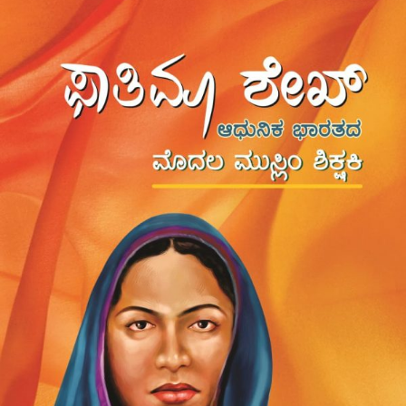
ವೆಂಕಟೇಶ
ಅಯ್ಯಂಗಾರ್
ಪ್ರಶಸ್ತಿ”