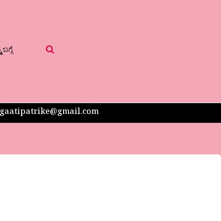
 ಬಗ್ಗೆ
 sangaatipatrike@gmail.com