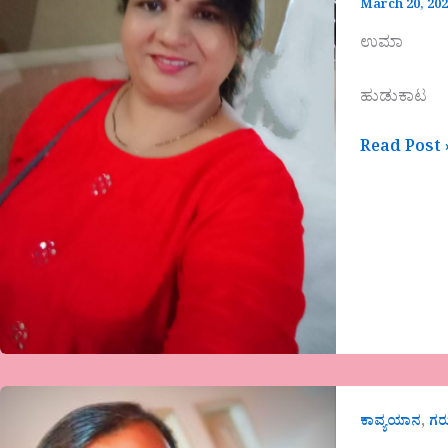
March 20, 20
ಉಮಾ
ಹುಡುಕಾಟ
Read Post 
ಗಝಲ್
,
ಕಾವ್ಯಯಾನ
ಗ