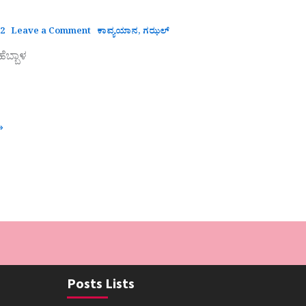
22
Leave a Comment
ಕಾವ್ಯಯಾನ
,
ಗಝಲ್
ಬ್ಬಾಳ
»
Posts Lists