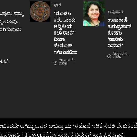
ಇತರೆ
ಕಾವ್ಯಯಾನ
ುವುದು ನಮ್ಮ
“ಮಂಡಲ
ಕಲೆ….ಎಂಬ
ಉಷಾರಾಣಿ
 ನಿಲುವು.
ಅದ್ವಿತೀಯ
ಗುರುಪ್ರಸಾದ್
ಒದಗಿಸುವುದು
ಕಲಾ ರಚನೆ”‌
ಕೊಡಗು
ವೀಣಾ
“ಹಾರಿತು
ಹೇಮಂತ್‌
ವಿಮಾನ”
ಗೌಡಪಾಟೀಲ
August 6,
2026
August 6,
ಕರದೆ
2026
ಲೇಖಕರದೇ ಆಗಿದ್ದು ಅವರ ಅಭಿಪ್ರಾಯಗಳಹೊಣೆಗಾರಿಕೆ ಸದರಿ ಲೇಖಕರದೆ
ತ್ಯ ಸಂಗಾತಿ | Powered by ಸಾರ್ಥಕ ಬದುಕಿಗೆ ಸಾಹಿತ್ಯ ಸಂಗಾತಿ