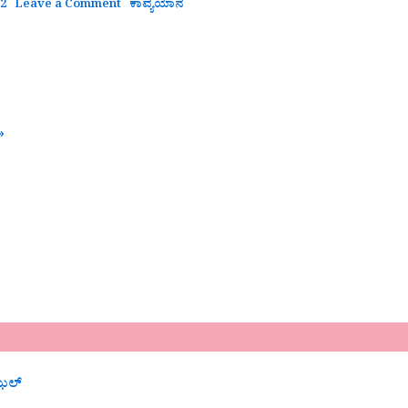
22
Leave a Comment
ಕಾವ್ಯಯಾನ
»
ಝಲ್