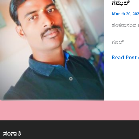
ಗಝಲ್
March 20, 20
ಶಂಕರಾನಂದ ಹೆ
ಗಜಲ್
Read Post 
ಸಂಗಾತಿ