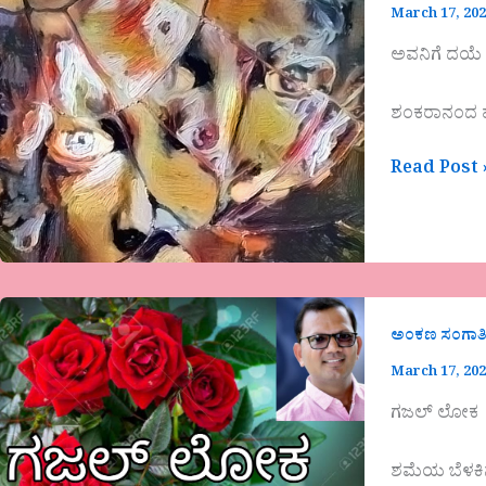
March 17, 20
ಅವನಿಗೆ ದಯೆ 
ಶಂಕರಾನಂದ ಹೆ
Read Post 
ಅಂಕಣ ಸಂಗಾತ
March 17, 20
ಗಜಲ್ ಲೋಕ
ಶಮೆಯ ಬೆಳಕಿನ