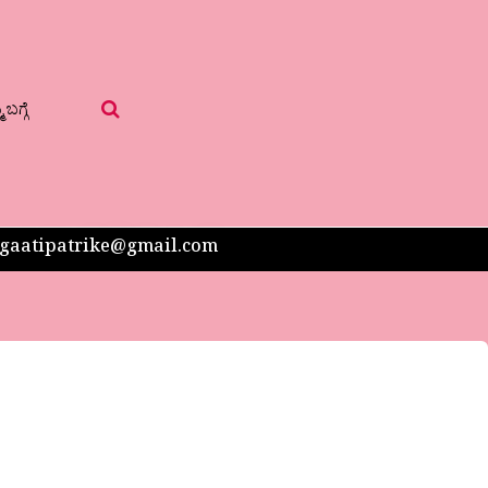
 ಬಗ್ಗೆ
 sangaatipatrike@gmail.com