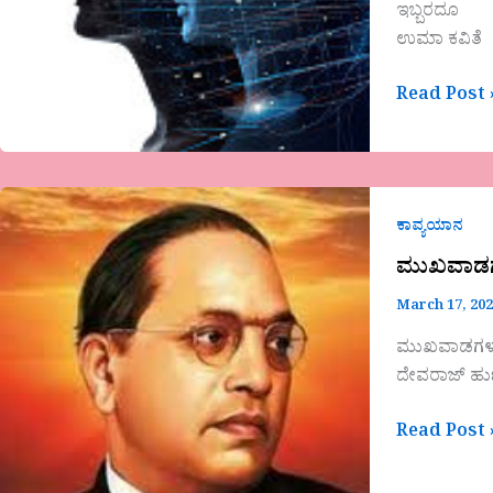
ಇಬ್ಬರದೂ
ಉಮಾ ಕವಿತೆ
Read Post 
ಮುಖವಾಡಗಳ
ಕಾವ್ಯಯಾನ
ಮುಖವಾಡ
March 17, 20
ಮುಖವಾಡಗಳ
ದೇವರಾಜ್ ಹುಣ
Read Post 