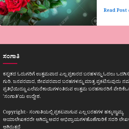
Read Post 
ಸಂಗಾತಿ
ಕನ್ನಡದ ಓದುಗರಿಗೆ ಉತ್ತಮವಾದ ಎಲ್ಲ ಪ್ರಕಾರದ ಬರಹಳನ್ನು ಓದಲು ಒದಗಿಸ
ಗುರಿ. ಜನಪರವಾದ, ಜೀವಪರವಾದ ಬರಹಗಳನ್ನು ಮಾತ್ರ ಪ್ರಕಟಿಸುವುದು ನಮ್ಮ
ಪ್ರತಿಭೆಯಿದ್ದೂ ಎಲೆಮರೆಕಾಯಿಗಳಂತಿರುವ ಉತ್ತಮ ಬರಹಗಾರರಿಗೆ ವೇದಿಕೆ
ʼಸಂಗಾತಿʼಯ ಉದ್ದೇಶ.
Copyright:- ಸಂಗಾತಿಯಲ್ಲಿ ಪ್ರಕಟವಾಗುವ ಎಲ್ಲ ಬರಹಗಳ ಹಕ್ಕುಸ್ವಾಮ್ಯ
ಆಯಾಲೇಖಕರದೇ ಆಗಿದ್ದು ಅವರ ಅಭಿಪ್ರಾಯಗಳಹೊಣೆಗಾರಿಕೆ ಸದರಿ ಲೇಖ
ಆಗಿರುತ್ತದೆ