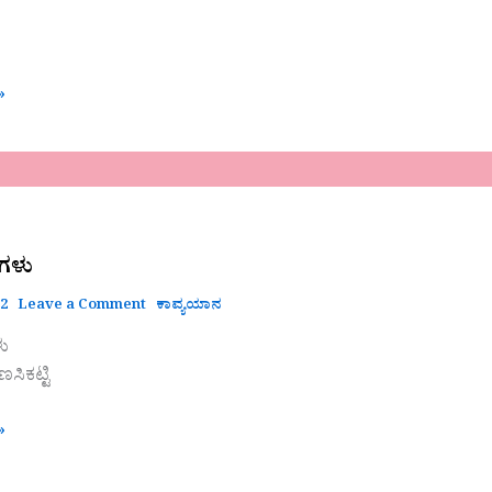
»
ು
ಗಳು
22
Leave a Comment
ಕಾವ್ಯಯಾನ
ು
ಸಿಕಟ್ಟಿ
»