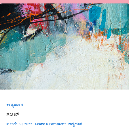
ಗಜಲ್
ಕಾವ್ಯಯಾನ
ಗಜಲ್
March 30, 2022
Leave a Comment
ಕಾವ್ಯಯಾನ