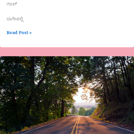
ಗಜಲ್
ಬಾಗೇಪಲ್ಲಿ
Read Post »
ಮಧ್ಯಮ
ಮಾರ್ಗ