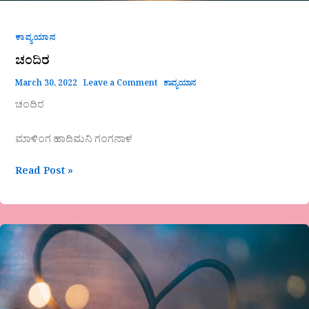
ಕಾವ್ಯಯಾನ
ಚಂದಿರ
March 30, 2022
Leave a Comment
ಕಾವ್ಯಯಾನ
ಚಂದಿರ
ಮಾಳಿಂಗ ಹಾದಿಮನಿ ಗಂಗನಾಳ
Read Post »
ಒಲವ
ಸೇತುವೆ