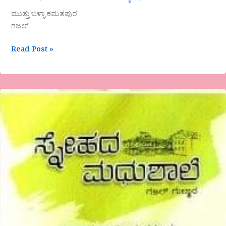
ಮುತ್ತು ಬಳ್ಳಾ ಕಮತಪುರ
ಗಜಲ್
Read Post »
ಸ್ನೇಹದ
ಮಧುಶಾಲೆ