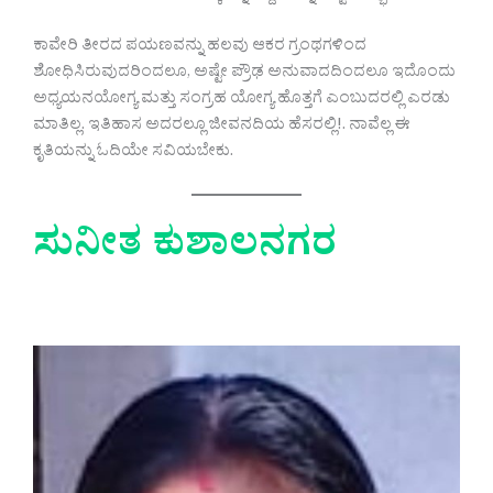
ಕಾವೇರಿ ತೀರದ ಪಯಣವನ್ನು ಹಲವು ಆಕರ ಗ್ರಂಥಗಳಿಂದ
ಶೋಧಿಸಿರುವುದರಿಂದಲೂ, ಅಷ್ಟೇ ಪ್ರೌಢ ಅನುವಾದದಿಂದಲೂ ಇದೊಂದು
ಅಧ್ಯಯನಯೋಗ್ಯ ಮತ್ತು ಸಂಗ್ರಹ ಯೋಗ್ಯ ಹೊತ್ತಗೆ ಎಂಬುದರಲ್ಲಿ ಎರಡು
ಮಾತಿಲ್ಲ. ಇತಿಹಾಸ ಅದರಲ್ಲೂ ಜೀವನದಿಯ ಹೆಸರಲ್ಲಿ!. ನಾವೆಲ್ಲ ಈ
ಕೃತಿಯನ್ನು ಓದಿಯೇ ಸವಿಯಬೇಕು.
ಸುನೀತ ಕುಶಾಲನಗರ