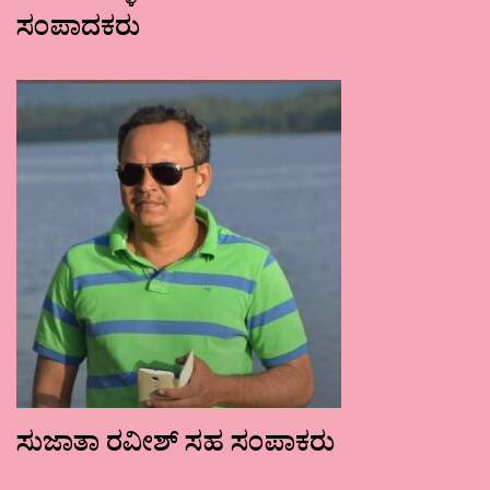
ಸಂಪಾದಕರು
ಸುಜಾತಾ ರವೀಶ್ ಸಹ ಸಂಪಾಕರು