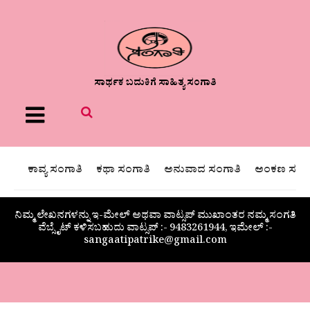
ಸಾರ್ಥಕ ಬದುಕಿಗೆ ಸಾಹಿತ್ಯ ಸಂಗಾತಿ
Menu
ಕಾವ್ಯ ಸಂಗಾತಿ
ಕಥಾ ಸಂಗಾತಿ
ಅನುವಾದ ಸಂಗಾತಿ
ಅಂಕಣ ಸಂಗಾ
ನಿಮ್ಮ ಲೇಖನಗಳನ್ನು ಇ-ಮೇಲ್ ಅಥವಾ ವಾಟ್ಸಪ್ ಮುಖಾಂತರ ನಮ್ಮ ಸಂಗತಿ
ವೆಬ್ಸೈಟ್ ಕಳಿಸಬಹುದು ವಾಟ್ಸಪ್‌ :- 9483261944, ಇಮೇಲ್ :-
sangaatipatrike@gmail.com