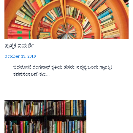
ಪುಸ್ತಕ ವಿಮರ್ಶೆ
October 19, 2019
ಬಿದಲೋಟಿ ರಂಗನಾಥ್ ಕೃತಿಯ ಹೆಸರು: ನನ್ನಪ್ಪ ಒಂದು ಗ್ಯಾಲಕ್ಸಿ (
ಕವನಸಂಕಲನ) ಕವಿ:…