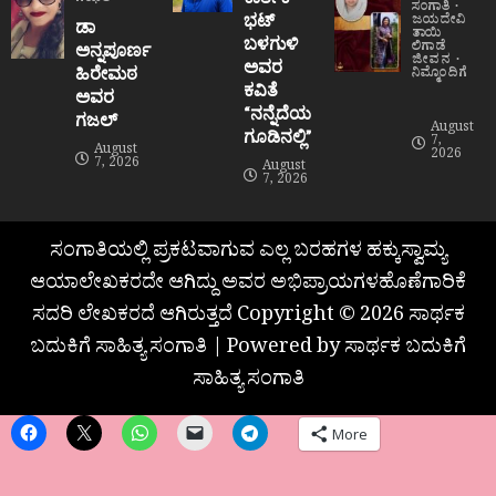
ಗಝಲ್
ಸಂಗಾತಿ
ಭಟ್
ಜಯದೇವಿ
ಡಾ
ತಾಯಿ
ಬಳಗುಳಿ
ಲಿಗಾಡೆ
ಅನ್ನಪೂರ್ಣ
ಜೀವನ
ಅವರ
ಹಿರೇಮಠ
ನಿಮ್ಮೊಂದಿಗೆ
ಕವಿತೆ
ಅವರ
“ನನ್ನೆದೆಯ
ಗಜಲ್
August
ಗೂಡಿನಲ್ಲಿ”
7,
August
2026
7, 2026
August
7, 2026
ಸಂಗಾತಿಯಲ್ಲಿ ಪ್ರಕಟವಾಗುವ ಎಲ್ಲ ಬರಹಗಳ ಹಕ್ಕುಸ್ವಾಮ್ಯ
ಆಯಾಲೇಖಕರದೇ ಆಗಿದ್ದು ಅವರ ಅಭಿಪ್ರಾಯಗಳಹೊಣೆಗಾರಿಕೆ
ಸದರಿ ಲೇಖಕರದೆ ಆಗಿರುತ್ತದೆ Copyright © 2026 ಸಾರ್ಥಕ
ಬದುಕಿಗೆ ಸಾಹಿತ್ಯ ಸಂಗಾತಿ | Powered by ಸಾರ್ಥಕ ಬದುಕಿಗೆ
ಸಾಹಿತ್ಯ ಸಂಗಾತಿ
More