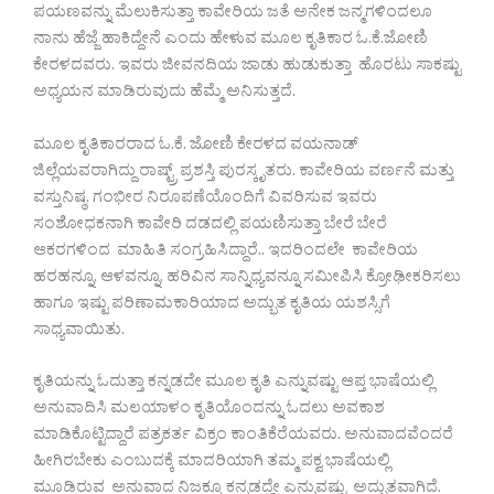
ಪಯಣವನ್ನು ಮೆಲುಕಿಸುತ್ತಾ ಕಾವೇರಿಯ ಜತೆ ಅನೇಕ ಜನ್ಮಗಳಿಂದಲೂ
ನಾನು ಹೆಜ್ಜೆ ಹಾಕಿದ್ದೇನೆ ಎಂದು ಹೇಳುವ ಮೂಲ ಕೃತಿಕಾರ ಓ.ಕೆ.ಜೋಣಿ
ಕೇರಳದವರು. ಇವರು ಜೀವನದಿಯ ಜಾಡು ಹುಡುಕುತ್ತಾ ಹೊರಟು ಸಾಕಷ್ಟು
ಅಧ್ಯಯನ ಮಾಡಿರುವುದು ಹೆಮ್ಮೆ ಅನಿಸುತ್ತದೆ.
ಮೂಲ ಕೃತಿಕಾರರಾದ ಓ.ಕೆ. ಜೋಣಿ ಕೇರಳದ ವಯನಾಡ್
ಜಿಲ್ಲೆಯವರಾಗಿದ್ದು ರಾಷ್ಟ್ರ್ ಪ್ರಶಸ್ತಿ ಪುರಸ್ಕೃತರು. ಕಾವೇರಿಯ ವರ್ಣನೆ ಮತ್ತು
ವಸ್ತುನಿಷ್ಠ, ಗಂಭೀರ ನಿರೂಪಣೆಯೊಂದಿಗೆ ವಿವರಿಸುವ ಇವರು
ಸಂಶೋಧಕನಾಗಿ ಕಾವೇರಿ ದಡದಲ್ಲಿ ಪಯಣಿಸುತ್ತಾ ಬೇರೆ ಬೇರೆ
ಆಕರಗಳಿಂದ ಮಾಹಿತಿ ಸಂಗ್ರಹಿಸಿದ್ದಾರೆ.. ಇದರಿಂದಲೇ ಕಾವೇರಿಯ
ಹರಹನ್ನೂ, ಆಳವನ್ನೂ, ಹರಿವಿನ ಸಾನ್ನಿಧ್ಯವನ್ನೂ ಸಮೀಪಿಸಿ ಕ್ರೋಢೀಕರಿಸಲು
ಹಾಗೂ ಇಷ್ಟು ಪರಿಣಾಮಕಾರಿಯಾದ ಅದ್ಭುತ ಕೃತಿಯ ಯಶಸ್ಸಿಗೆ
ಸಾಧ್ಯವಾಯಿತು.
ಕೃತಿಯನ್ನು ಓದುತ್ತಾ ಕನ್ನಡದೇ ಮೂಲ ಕೃತಿ ಎನ್ನುವಷ್ಟು ಆಪ್ತ ಭಾಷೆಯಲ್ಲಿ
ಅನುವಾದಿಸಿ ಮಲಯಾಳಂ ಕೃತಿಯೊಂದನ್ನು ಓದಲು ಅವಕಾಶ
ಮಾಡಿಕೊಟ್ಟಿದ್ದಾರೆ ಪತ್ರಕರ್ತ ವಿಕ್ರಂ ಕಾಂತಿಕೆರೆಯವರು. ಅನುವಾದವೆಂದರೆ
ಹೀಗಿರಬೇಕು ಎಂಬುದಕ್ಕೆ ಮಾದರಿಯಾಗಿ ತಮ್ಮ ಪಕ್ವ ಭಾಷೆಯಲ್ಲಿ
ಮೂಡಿರುವ ಅನುವಾದ ನಿಜಕ್ಕೂ ಕನ್ನಡದ್ದೇ ಎನ್ನುವಷ್ಟು ಅದ್ಭುತವಾಗಿದೆ.