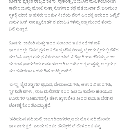
ಕೊಡಗು ಪ್ರತ್ಯೇಕ ರಾಜ್ಯದ ಕೂಗು ,ಸ್ವಾತಂತ್ರ್ಯ ಬಯಸಿದ ಮಹಿಳೆಯೊಂದಿಗೆ
ಕಾವೇರಿಯನ್ನು ಹೋಲಿಸುತ್ತಾ ಸೊಗಸಾದ ಕಥೆ ಹೆಣೆಯಲಾಗಿದೆ. ಬಲಮುರಿ
ಸ್ಥಳಕ್ಕೆ ಯಾಕೆ ಆ ಹೆಸರು ಬಂತು? ಸೀರೆಯ ನೆರಿಗೆ ಹಿಂದಕ್ಕೆ ಆದುದರ ಹಿನ್ನೆಲೆ
ಏನು? ಹೀಗೆ ಸಾಕಷ್ಟು ಕೊಡಗಿನ ಮಾಹಿತಿಗಳನ್ನು ಕಣ್ಣ ಮುಂದೆ ತಂದು
ನಿಲ್ಲಿಸುತ್ತಾರೆ.
ಕೊಡಗು, ಕಾವೇರಿ ಮತ್ತು ಇದರ ಸಂಬಂಧ ಇತರ ಕಥೆಗಳ ಜತೆ
ಭಾರತದಲ್ಲೇ ಟಿಬೆಟನ್ನರ ಅತಿದೊಡ್ಡ ಬೌದ್ಧ ಕೇಂದ್ರ ಬೈಲುಕುಪ್ಪೆಯಲ್ಲಿ ಬೆಳೆದ
ಮಾಹಿತಿ ಎಲ್ಲರ ಗಮನ ಸೆಳೆಯುವಂತಿದೆ. ವಿಕ್ಟೋರಿಯಾ ಗೌರಮ್ಮ ಎಂಬ
ದುರಂತ ನಾಯಕಿಯ ಕುತೂಹಲಕಾರಿ ಬದುಕಿನ ಬಗ್ಗೆ ಮತ್ತಷ್ಟು ಅಧ್ಯಯನ
ಮಾಡಬೇಕೆಂಬ ಒಳತುಡಿತ ಹುಟ್ಟುಹಾಕಿದೆ.
ಬೌದ್ಧ -ಜೈನ ತತ್ವಗಳ ಪ್ರಭಾವ, ದೇವಾಲಯಗಳು, ಆಚಾರ ವಿಚಾರಗಳು,
ಸ್ಥಳವಿಶೇಷಗಳು , ರಾಜ ಮನೆತನಗಳಿಂದ ಹಿಡಿದು ಕಾವೇರಿ ಹರಿಯುವ
ಊರುಗಳ ಇತಿಹಾಸವನ್ನೇ ಹೇಳುತ್ತಾಕಾವೇರಿ ತೀರದ ಪಯಣ ಬೆರಗಿನ
ಲೋಕಕ್ಕೆ ಕೊಂಡೊಯ್ಯುತ್ತದೆ.
‘ಹರಿಯುವ ನದಿಯಲ್ಲಿ ಕಾಲೂರಿದಾಗಲೆಲ್ಲ ಆದು ಹೊಸ ನದಿಯೆಂದೇ
ಭಾಸವಾಗುತ್ತದೆ’ ಎಂದು ಚಿಂತಕ ಹೆರಕ್ಲೀಟಸ್ ಹೇಳಿದಂತೆ ತನ್ನ