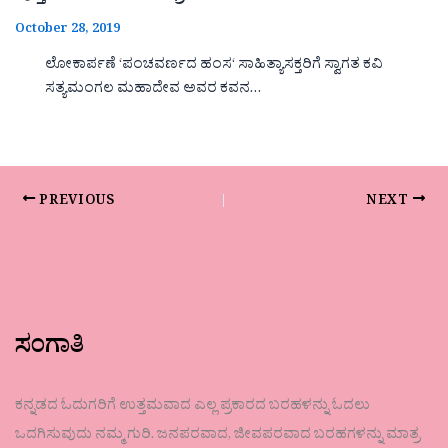
October 28, 2019
ಲೋಕಾರ್ಪಣೆ ‘ಪಂಚವರ್ಣದ ಹಂಸ‘ ಸಾಹಿತ್ಯಾಸಕ್ತರಿಗೆ ಸ್ವಾಗತ ಕವಿ
ಸತ್ಯಮಂಗಲ ಮಹಾದೇವ ಅವರ ಕವನ…
PREVIOUS
NEXT
ಸಂಗಾತಿ
ಕನ್ನಡದ ಓದುಗರಿಗೆ ಉತ್ತಮವಾದ ಎಲ್ಲ ಪ್ರಕಾರದ ಬರಹಳನ್ನು ಓದಲು
ಒದಗಿಸುವುದು ನಮ್ಮ ಗುರಿ. ಜನಪರವಾದ, ಜೀವಪರವಾದ ಬರಹಗಳನ್ನು ಮಾತ್ರ