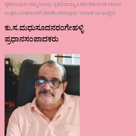
ಪ್ರಕಟಿಸುವುದು ನಮ್ಮ ನಿಲುವು. ಪ್ರತಿಭೆಯಿದ್ದೂ ಎಲೆಮರೆಕಾಯಿಗಳಂತಿರುವ
ಉತ್ತಮ ಬರಹಗಾರರಿಗೆ ವೇದಿಕೆಒದಗಿಸುವುದು ʼಸಂಗಾತಿʼಯ ಉದ್ದೇಶ.
ಕು.ಸ.ಮಧುಸೂದನರಂಗೇಹಳ್ಳಿ
ಪ್ರಧಾನಸಂಪಾದಕರು