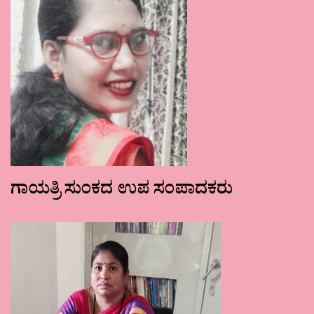
ಗಾಯತ್ರಿ ಸುಂಕದ ಉಪ ಸಂಪಾದಕರು