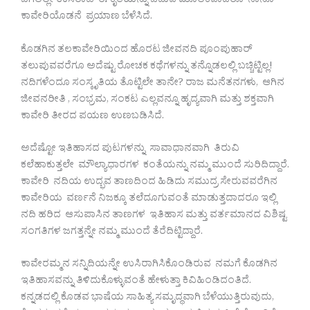
ಬಗಲಲ್ಲೇ ಉಸಿರಾಡಿ ಈ ಕೃತಿಯನ್ನು ಓದುವ ಮೂಲಕವಾದರೂ ನಾನೂ
ಕಾವೇರಿಯೊಡನೆ ಪ್ರಯಾಣ ಬೆಳೆಸಿದೆ.
ಕೊಡಗಿನ ತಲಕಾವೇರಿಯಿಂದ ಹೊರಟ ಜೀವನದಿ ಪೂಂಪುಹಾರ್
ತಲುಪುವವರೆಗೂ ಅದೆಷ್ಟು ರೋಚಕ ಕಥೆಗಳನ್ನು ತನ್ನೊಡಲಲ್ಲಿ ಬಚ್ಚಿಟ್ಟಿಲ್ಲ!
ನದಿಗಳೆಂದೂ ಸಂಸ್ಕೃತಿಯ ತೊಟ್ಟಿಲೇ ತಾನೇ? ರಾಜ ಮನೆತನಗಳು, ಆಗಿನ
ಜೀವನರೀತಿ , ಸಂಭ್ರಮ, ಸಂಕಟ ಎಲ್ಲವನ್ನೂ ಹೃದ್ಯವಾಗಿ ಮತ್ತು ಶಕ್ತವಾಗಿ
ಕಾವೇರಿ ತೀರದ ಪಯಣ ಉಣಬಡಿಸಿದೆ.
ಅದೆಷ್ಟೋ ಇತಿಹಾಸದ ಪುಟಗಳನ್ನು ಸಾವಾಧಾನವಾಗಿ ತಿರುವಿ
ಕಲೆಹಾಕುತ್ತಲೇ ಮೌಲ್ಯಾಧಾರಗಳ ಕಂತೆಯನ್ನು ನಮ್ಮ ಮುಂದೆ ಸುರಿದಿದ್ದಾರೆ.
ಕಾವೇರಿ ನದಿಯ ಉದ್ಭವ ತಾಣದಿಂದ ಹಿಡಿದು ಸಮುದ್ರ ಸೇರುವವರೆಗಿನ
ಕಾವೇರಿಯ ವರ್ಣನೆ ನಿಜಕ್ಕೂ ತಲೆದೂಗುವಂತೆ ಮಾಡುತ್ತದಾದರೂ ಇಲ್ಲಿ
ನದಿ ಹರಿದ ಆಸುಪಾಸಿನ ತಾಣಗಳ ಇತಿಹಾಸ ಮತ್ತು ವರ್ತಮಾನದ ವಿಶಿಷ್ಟ
ಸಂಗತಿಗಳ ಜಗತ್ತನ್ನೇ ನಮ್ಮ ಮುಂದೆ ತೆರೆದಿಟ್ಟಿದ್ದಾರೆ.
ಕಾವೇರಮ್ಮನ ಸನ್ನಿದಿಯನ್ನೇ ಉಸಿರಾಗಿಸಿಕೊಂಡಿರುವ ನಮಗೆ ಕೊಡಗಿನ
ಇತಿಹಾಸವನ್ನು ತಿಳಿದುಕೊಳ್ಳುವಂತೆ ಹೇಳುತ್ತಾ ಕಿವಿಹಿಂಡಿದಂತಿದೆ.
ಕನ್ನಡದಲ್ಲಿ ಕೊಡವ ಭಾಷೆಯ ಸಾಹಿತ್ಯ ಸಮೃದ್ಧವಾಗಿ ಬೆಳೆಯುತ್ತಿರುವುದು,