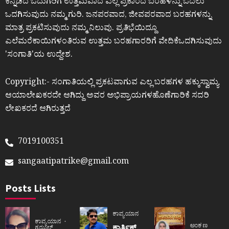
ಕನ್ನಡದ ಓದುಗರಿಗೆ ಉತ್ತಮವಾದ ಎಲ್ಲ ಪ್ರಕಾರದ ಬರಹಳನ್ನು ಓದಲು
ಒದಗಿಸುವುದು ನಮ್ಮ ಗುರಿ. ಜನಪರವಾದ, ಜೀವಪರವಾದ ಬರಹಗಳನ್ನು
ಮಾತ್ರ ಪ್ರಕಟಿಸುವುದು ನಮ್ಮ ನಿಲುವು. ಪ್ರತಿಭೆಯಿದ್ದೂ
ಎಲೆಮರೆಕಾಯಿಗಳಂತಿರುವ ಉತ್ತಮ ಬರಹಗಾರರಿಗೆ ವೇದಿಕೆಒದಗಿಸುವುದು
ʼಸಂಗಾತಿʼಯ ಉದ್ದೇಶ.
Copyright:- ಸಂಗಾತಿಯಲ್ಲಿ ಪ್ರಕಟವಾಗುವ ಎಲ್ಲ ಬರಹಗಳ ಹಕ್ಕುಸ್ವಾಮ್ಯ
ಆಯಾಲೇಖಕರದೇ ಆಗಿದ್ದು ಅವರ ಅಭಿಪ್ರಾಯಗಳಹೊಣೆಗಾರಿಕೆ ಸದರಿ
ಲೇಖಕರದೆ ಆಗಿರುತ್ತದೆ
7019100351
sangaatipatrike@gmail.com
Posts Lists
ಕಾವ್ಯಯಾನ
ಕಾವ್ಯಯಾನ
ಅಂಕಣ
ಕಾರ್ತಿಕ್