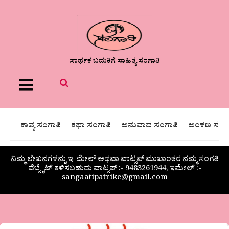
ಸಾರ್ಥಕ ಬದುಕಿಗೆ ಸಾಹಿತ್ಯ ಸಂಗಾತಿ
Menu
ಕಾವ್ಯ ಸಂಗಾತಿ
ಕಥಾ ಸಂಗಾತಿ
ಅನುವಾದ ಸಂಗಾತಿ
ಅಂಕಣ ಸಂಗಾ
ನಿಮ್ಮ ಲೇಖನಗಳನ್ನು ಇ-ಮೇಲ್ ಅಥವಾ ವಾಟ್ಸಪ್ ಮುಖಾಂತರ ನಮ್ಮ ಸಂಗತಿ
ವೆಬ್ಸೈಟ್ ಕಳಿಸಬಹುದು ವಾಟ್ಸಪ್‌ :- 9483261944, ಇಮೇಲ್ :-
sangaatipatrike@gmail.com