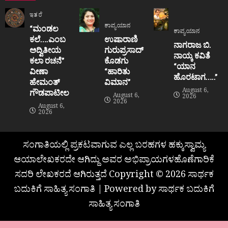
ಇತರೆ
ಕಾವ್ಯಯಾನ
“ಮಂಡಲ
ಕಾವ್ಯಯಾನ
ಕಲೆ….ಎಂಬ
ಉಷಾರಾಣಿ
ನಾಗರಾಜ ಬಿ.
ಅದ್ವಿತೀಯ
ಗುರುಪ್ರಸಾದ್
ನಾಯ್ಕ ಕವಿತೆ
ಕಲಾ ರಚನೆ”‌
ಕೊಡಗು
“ಯಾನ
ವೀಣಾ
“ಹಾರಿತು
ಹೊರಟಾಗ…..”
ಹೇಮಂತ್‌
ವಿಮಾನ”
August 6,
ಗೌಡಪಾಟೀಲ
August 6,
2026
2026
August 6,
2026
ಸಂಗಾತಿಯಲ್ಲಿ ಪ್ರಕಟವಾಗುವ ಎಲ್ಲ ಬರಹಗಳ ಹಕ್ಕುಸ್ವಾಮ್ಯ
ಆಯಾಲೇಖಕರದೇ ಆಗಿದ್ದು ಅವರ ಅಭಿಪ್ರಾಯಗಳಹೊಣೆಗಾರಿಕೆ
ಸದರಿ ಲೇಖಕರದೆ ಆಗಿರುತ್ತದೆ Copyright © 2026 ಸಾರ್ಥಕ
ಬದುಕಿಗೆ ಸಾಹಿತ್ಯ ಸಂಗಾತಿ | Powered by ಸಾರ್ಥಕ ಬದುಕಿಗೆ
ಸಾಹಿತ್ಯ ಸಂಗಾತಿ