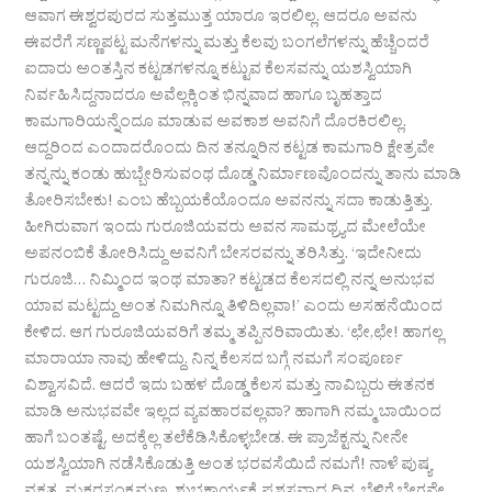
ಆವಾಗ ಈಶ್ವರಪುರದ ಸುತ್ತಮುತ್ತ ಯಾರೂ ಇರಲಿಲ್ಲ. ಆದರೂ ಅವನು
ಈವರೆಗೆ ಸಣ್ಣಪಟ್ಟ ಮನೆಗಳನ್ನು ಮತ್ತು ಕೆಲವು ಬಂಗಲೆಗಳನ್ನು ಹೆಚ್ಚೆಂದರೆ
ಐದಾರು ಅಂತಸ್ತಿನ ಕಟ್ಟಡಗಳನ್ನೂ ಕಟ್ಟುವ ಕೆಲಸವನ್ನು ಯಶಸ್ವಿಯಾಗಿ
ನಿರ್ವಹಿಸಿದ್ದನಾದರೂ ಅವೆಲ್ಲಕ್ಕಿಂತ ಭಿನ್ನವಾದ ಹಾಗೂ ಬೃಹತ್ತಾದ
ಕಾಮಗಾರಿಯನ್ನೆಂದೂ ಮಾಡುವ ಅವಕಾಶ ಅವನಿಗೆ ದೊರಕಿರಲಿಲ್ಲ.
ಆದ್ದರಿಂದ ಎಂದಾದರೊಂದು ದಿನ ತನ್ನೂರಿನ ಕಟ್ಟಡ ಕಾಮಗಾರಿ ಕ್ಷೇತ್ರವೇ
ತನ್ನನ್ನು ಕಂಡು ಹುಬ್ಬೇರಿಸುವಂಥ ದೊಡ್ಡ ನಿರ್ಮಾಣವೊಂದನ್ನು ತಾನು ಮಾಡಿ
ತೋರಿಸಬೇಕು! ಎಂಬ ಹೆಬ್ಬಯಕೆಯೊಂದೂ ಅವನನ್ನು ಸದಾ ಕಾಡುತ್ತಿತ್ತು.
ಹೀಗಿರುವಾಗ ಇಂದು ಗುರೂಜಿಯವರು ಅವನ ಸಾಮಥ್ರ್ಯದ ಮೇಲೆಯೇ
ಅಪನಂಬಿಕೆ ತೋರಿಸಿದ್ದು ಅವನಿಗೆ ಬೇಸರವನ್ನು ತರಿಸಿತ್ತು. ‘ಇದೇನೀದು
ಗುರೂಜಿ… ನಿಮ್ಮಿಂದ ಇಂಥ ಮಾತಾ? ಕಟ್ಟಡದ ಕೆಲಸದಲ್ಲಿ ನನ್ನ ಅನುಭವ
ಯಾವ ಮಟ್ಟದ್ದು ಅಂತ ನಿಮಗಿನ್ನೂ ತಿಳಿದಿಲ್ಲವಾ!’ ಎಂದು ಅಸಹನೆಯಿಂದ
ಕೇಳಿದ. ಆಗ ಗುರೂಜಿಯವರಿಗೆ ತಮ್ಮ ತಪ್ಪಿನರಿವಾಯಿತು. ‘ಛೇ,ಛೇ! ಹಾಗಲ್ಲ
ಮಾರಾಯಾ ನಾವು ಹೇಳಿದ್ದು. ನಿನ್ನ ಕೆಲಸದ ಬಗ್ಗೆ ನಮಗೆ ಸಂಪೂರ್ಣ
ವಿಶ್ವಾಸವಿದೆ. ಆದರೆ ಇದು ಬಹಳ ದೊಡ್ಡ ಕೆಲಸ ಮತ್ತು ನಾವಿಬ್ಬರು ಈತನಕ
ಮಾಡಿ ಅನುಭವವೇ ಇಲ್ಲದ ವ್ಯವಹಾರವಲ್ಲವಾ? ಹಾಗಾಗಿ ನಮ್ಮ ಬಾಯಿಂದ
ಹಾಗೆ ಬಂತಷ್ಟೆ. ಅದಕ್ಕೆಲ್ಲ ತಲೆಕೆಡಿಸಿಕೊಳ್ಳಬೇಡ. ಈ ಪ್ರಾಜೆಕ್ಟನ್ನು ನೀನೇ
ಯಶಸ್ವಿಯಾಗಿ ನಡೆಸಿಕೊಡುತ್ತಿ ಅಂತ ಭರವಸೆಯಿದೆ ನಮಗೆ! ನಾಳೆ ಪುಷ್ಯ