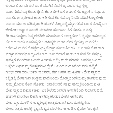
ನಕ್ಷತ್ರ, ಮಕರಸಂಕ್ರಮಣ. ಶುಭಕಾರ್ಯಕ್ಕೆ ಪ್ರಶಸ್ತವಾದ ದಿನ. ಬೆಳಿಗ್ಗೆ ಬೇಗನೇ
ಬಂದು ಬಿಡು. ದೇವರ ಪೂಜೆ ಮುಗಿಸಿ ನಿನಗೆ ಪ್ರಸಾದವನ್ನೂ ಸ್ವಲ್ಪ
ಮುಂಗಡವನ್ನೂ ಕೊಡುತ್ತೇವೆ. ಕೂಡಲೇ ಕೆಲಸ ಆರಂಭಿಸು. ಹ್ಞಾಂ! ಇನ್ನೊಂದು
ಮಾತು. ಆ ಪ್ರದೇಶದ ಕಾಡು ಕಡಿಸುವ ಕೆಲಸವನ್ನೂ ನೀನೇ ವಹಿಸಿಕೊಳ್ಳಬೇಕು
ಮಾರಾಯಾ. ಆ ದರಿದ್ರ ಹಾಡಿಯೊಳಗೆ ಸಿಕ್ಕಾಪಟ್ಟೆ ಮೃಗಗಳಿವೆ ಅಂತ ಮೊನ್ನೆ ಬನ
ಜೀರ್ಣೋದ್ಧಾರದ ನಾಂದಿ ಮಾಡಲು ಹೋದಾಗ ತಿಳಿಯಿತು. ಆವತ್ತು
ಶೀಂಬ್ರಗುಡ್ಡೆಯ ನಿನ್ನ ಲೇಔಟು ಮಾಡುವಾಗ ಅದ್ಯಾರೋ ನಿನ್ನ ಪುರಂದರಣ್ಣನ
ತಂಡದ ಕಾಡು ಮನುಷ್ಯರು ಬಂದಿದ್ದರು ಅಂತ ಹೇಳಿದ್ದೆಯಲ್ಲ, ಅವರನ್ನೇ
ಕರೆಯಿಸಿ ಅವರ ಹೊಟ್ಟೆಯನ್ನು ಚೆನ್ನಾಗಿ ತುಂಬಿಸಿಬಿಡು…!’ ಎಂದು ಜೋರಾಗಿ
ನಕ್ಕಾಗ ಶಂಕರನೂ ಧ್ವನಿಗೂಡಿದ. ‘ಅಂದಹಾಗೆ ಕಾಡು ಕಡಿಸುವ ಕೆಲಸವನ್ನು
ಇವತ್ತಿಗೆ ಸರಿಯಾಗಿ ಒಂದು ತಿಂಗಳು ಬಿಟ್ಟು ಶುರು ಮಾಡು. ಅದಕ್ಕೂ ಒಂದು
ಒಳ್ಳೆಯ ದಿನವನ್ನು ಗೊತ್ತುಪಡಿಸಿದ್ದೇವೆ!’ ಎಂದ ಗುರೂಜಿಯವರು ತಟ್ಟನೆ
ಗಂಭೀರವಾದರು. ಬಳಿಕ, ‘ಶಂಕರಾ, ಈಗ ಬಹಳ ಮುಖ್ಯವಾಗಿ ದೇವಸ್ಥಾನದ
ಕಟ್ಟಡಕ್ಕೆ ಬೇಕಾಗುವ ಉತ್ತಮವಾದೊಂದು ದೊಡ್ಡ ಬಂಡೆಯನ್ನು ಹುಡುಕುವುದು
ನಮ್ಮ ಮೊದಲ ಕೆಲಸ ನೋಡು! ಯಾಕೆಂದರೆ ನಾವು ಹಮ್ಮಿಕೊಂಡಿರುವ ಆ
ದೇವಸ್ಥಾನದ ನಿರ್ಮಾಣವು ಏಕಶಿಲೆಯಿಂದಲೇ ಆಗಬೇಕೆಂಬ ನಿಯಮವಿದೆ.
ಹಾಗಾಗಿ ಮೊದಲು ನೀನು ಅದನ್ನು ಹುಡುಕಬೇಕು! ಆನಂತರ
ದೇವಸ್ಥಾನದೊಳಗಿನ ಕಾಷ್ಠಶಿಲ್ಪಕ್ಕೆ ಉತ್ತಮವಾದ ಮರಮುಟ್ಟುಗಳೂ
ಬೇಕಾಗುತ್ತವೆ. ಅದಕ್ಕೆ ಸ್ವಲ್ಪ ಮಟ್ಟದ ಮರಗಳು ಆ ಕಾಡಿನಲ್ಲಿಯೇ ಸಿಗುತ್ತವೆ.