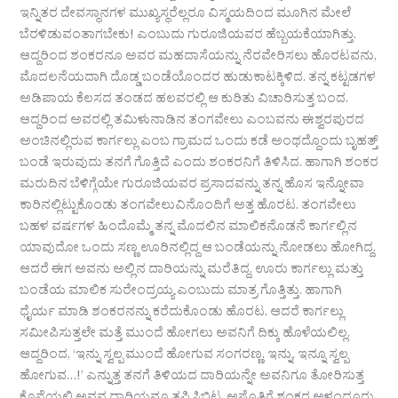
ಇನ್ನಿತರ ದೇವಸ್ಥಾನಗಳ ಮುಖ್ಯಸ್ಥರೆಲ್ಲರೂ ವಿಸ್ಮಯದಿಂದ ಮೂಗಿನ ಮೇಲೆ
ಬೆರಳಿಡುವಂತಾಗಬೇಕು! ಎಂಬುದು ಗುರೂಜಿಯವರ ಹೆಬ್ಬಯಕೆಯಾಗಿತ್ತು.
ಆದ್ದರಿಂದ ಶಂಕರನೂ ಅವರ ಮಹದಾಸೆಯನ್ನು ನೆರವೇರಿಸಲು ಹೊರಟವನು,
ಮೊದಲನೆಯದಾಗಿ ದೊಡ್ಡ ಬಂಡೆಯೊಂದರ ಹುಡುಕಾಟಕ್ಕಿಳಿದ. ತನ್ನ ಕಟ್ಟಡಗಳ
ಅಡಿಪಾಯ ಕೆಲಸದ ತಂಡದ ಹಲವರಲ್ಲಿ ಆ ಕುರಿತು ವಿಚಾರಿಸುತ್ತ ಬಂದ.
ಆದ್ದರಿಂದ ಅವರಲ್ಲಿ ತಮಿಳುನಾಡಿನ ತಂಗವೇಲು ಎಂಬವನು ಈಶ್ವರಪುರದ
ಅಂಚಿನಲ್ಲಿರುವ ಕಾರ್ಗಲ್ಲು ಎಂಬ ಗ್ರಾಮದ ಒಂದು ಕಡೆ ಅಂಥದ್ದೊಂದು ಬೃಹತ್ತ್
ಬಂಡೆ ಇರುವುದು ತನಗೆ ಗೊತ್ತಿದೆ ಎಂದು ಶಂಕರನಿಗೆ ತಿಳಿಸಿದ. ಹಾಗಾಗಿ ಶಂಕರ
ಮರುದಿನ ಬೆಳಿಗ್ಗೆಯೇ ಗುರೂಜಿಯವರ ಪ್ರಸಾದವನ್ನು ತನ್ನ ಹೊಸ ಇನ್ನೋವಾ
ಕಾರಿನಲ್ಲಿಟ್ಟುಕೊಂಡು ತಂಗವೇಲುವಿನೊಂದಿಗೆ ಅತ್ತ ಹೊರಟ. ತಂಗವೇಲು
ಬಹಳ ವರ್ಷಗಳ ಹಿಂದೊಮ್ಮೆ ತನ್ನ ಮೊದಲಿನ ಮಾಲಿಕನೊಡನೆ ಕಾರ್ಗಲ್ಲಿನ
ಯಾವುದೋ ಒಂದು ಸಣ್ಣ ಊರಿನಲ್ಲಿದ್ದ ಆ ಬಂಡೆಯನ್ನು ನೋಡಲು ಹೋಗಿದ್ದ.
ಆದರೆ ಈಗ ಅವನು ಅಲ್ಲಿನ ದಾರಿಯನ್ನು ಮರೆತಿದ್ದ. ಊರು ಕಾರ್ಗಲ್ಲು ಮತ್ತು
ಬಂಡೆಯ ಮಾಲಿಕ ಸುರೇಂದ್ರಯ್ಯ ಎಂಬುದು ಮಾತ್ರ ಗೊತ್ತಿತ್ತು. ಹಾಗಾಗಿ
ಧೈರ್ಯ ಮಾಡಿ ಶಂಕರನನ್ನು ಕರೆದುಕೊಂಡು ಹೊರಟ. ಆದರೆ ಕಾರ್ಗಲ್ಲು
ಸಮೀಪಿಸುತ್ತಲೇ ಮತ್ತೆ ಮುಂದೆ ಹೋಗಲು ಅವನಿಗೆ ದಿಕ್ಕು ಹೊಳೆಯಲಿಲ್ಲ.
ಆದ್ದರಿಂದ, ‘ಇನ್ನು ಸ್ವಲ್ಪ ಮುಂದೆ ಹೋಗುವ ಸಂಗರಣ್ಣ. ಇನ್ನು, ಇನ್ನೂ ಸ್ವಲ್ಪ
ಹೋಗುವ…!’ ಎನ್ನುತ್ತ ತನಗೆ ತಿಳಿಯದ ದಾರಿಯನ್ನೇ ಅವನಿಗೂ ತೋರಿಸುತ್ತ