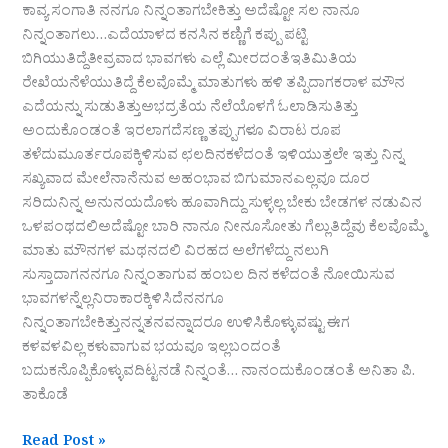
ಕಾವ್ಯ ಸಂಗಾತಿ ನನಗೂ ನಿನ್ನಂತಾಗಬೇಕಿತ್ತು ಅದೆಷ್ಟೋ ಸಲ ನಾನೂ
ನಿನ್ನಂತಾಗಲು…ಎದೆಯಾಳದ ಕನಸಿನ ಕಣ್ಣಿಗೆ ಕಪ್ಪು ಪಟ್ಟಿ
ಬಿಗಿಯುತಿದ್ದೆತೀವ್ರವಾದ ಭಾವಗಳು ಎಲ್ಲೆ ಮೀರದಂತೆಇತಿಮಿತಿಯ
ರೇಖೆಯನೆಳೆಯುತಿದ್ದೆ ಕೆಲವೊಮ್ಮೆ ಮಾತುಗಳು ಹಳಿ ತಪ್ಪಿದಾಗಕರಾಳ ಮೌನ
ಎದೆಯನ್ನು ಸುಡುತಿತ್ತುಅಭದ್ರತೆಯ ನೆಲೆಯೊಳಗೆ ಓಲಾಡಿಸುತಿತ್ತು
ಅಂದುಕೊಂಡಂತೆ ಇರಲಾಗದೆಸಣ್ಣ ತಪ್ಪುಗಳೂ ವಿರಾಟ ರೂಪ
ತಳೆದುಮೂರ್ತರೂಪಕ್ಕಿಳಿಸುವ ಛಲದಿನಕಳೆದಂತೆ ಇಳಿಯುತ್ತಲೇ ಇತ್ತು ನಿನ್ನ
ಸಖ್ಯವಾದ ಮೇಲೆನಾನೆನುವ ಅಹಂಭಾವ ಬಿಗುಮಾನಎಲ್ಲವೂ ದೂರ
ಸರಿದುನಿನ್ನ ಅನುನಯದೊಳು ಹೂವಾಗಿದ್ದು ಸುಳ್ಳಲ್ಲ ಬೇಕು ಬೇಡಗಳ ನಡುವಿನ
ಒಳಪಂಥದಲಿಅದೆಷ್ಟೋ ಬಾರಿ ನಾನೂ ನೀನೂಸೋತು ಗೆಲ್ಲುತಿದ್ದೆವು ಕೆಲವೊಮ್ಮೆ
ಮಾತು ಮೌನಗಳ ಮಥನದಲಿ ವಿರಹದ ಅಲೆಗಳೆದ್ದು ನಲುಗಿ
ಸುಸ್ತಾದಾಗನನಗೂ ನಿನ್ನಂತಾಗುವ ಹಂಬಲ ದಿನ ಕಳೆದಂತೆ ನೋಯಿಸುವ
ಭಾವಗಳನ್ನೆಲ್ಲನಿರಾಕಾರಕ್ಕಿಳಿಸಿದೆನನಗೂ
ನಿನ್ನಂತಾಗಬೇಕಿತ್ತುನನ್ನತನವನ್ನಾದರೂ ಉಳಿಸಿಕೊಳ್ಳುವಷ್ಟು ಈಗ
ಕಳವಳವಿಲ್ಲ ಕಳುವಾಗುವ ಭಯವೂ ಇಲ್ಲಬಂದಂತೆ
ಬದುಕನೊಪ್ಪಿಕೊಳ್ಳುವದಿಟ್ಟನಡೆ ನಿನ್ನಂತೆ… ನಾನಂದುಕೊಂಡಂತೆ ಅನಿತಾ ಪಿ.
ತಾಕೊಡೆ
Read Post »