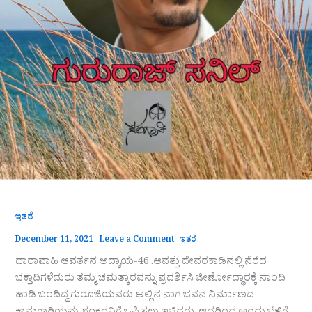
ಇತರೆ
December 11, 2021
Leave a Comment
ಇತರೆ
ಧಾರಾವಾಹಿ ಆವರ್ತನ ಅದ್ಯಾಯ-46 .ಆವತ್ತು ದೇವರಕಾಡಿನಲ್ಲಿ ನೆರೆದ
ಭಕ್ತಾದಿಗಳೆದುರು ತಮ್ಮ ಚಮತ್ಕಾರವನ್ನು ಪ್ರದರ್ಶಿಸಿ ಜೀರ್ಣೋದ್ಧಾರಕ್ಕೆ ನಾಂದಿ
ಹಾಡಿ ಬಂದಿದ್ದ ಗುರೂಜಿಯವರು ಅಲ್ಲಿನ ನಾಗ ಭವನ ನಿರ್ಮಾಣದ