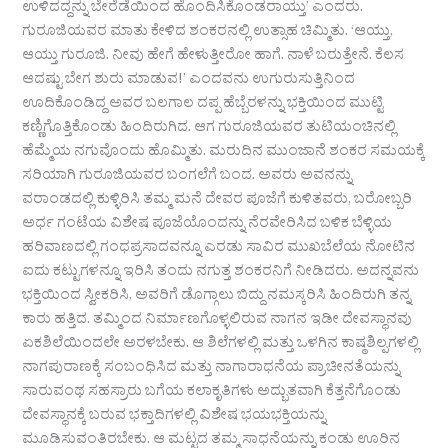
ಉಳಿದದ್ದನ್ನು ಬೇರೆಡೆಯಿಂದ ಹೊಂದಿಸಿಕೊಂಡರಾಯ್ತು’ ಎಂದರು.
ಗುರೂಜಿಯವರ ಮಾತು ಕೇಳಿದ ಶಂಕರನಲ್ಲಿ ಉತ್ಸಾಹ ಚಿಮ್ಮಿತು. ‘ಆಯ್ತು,
ಆಯ್ತು ಗುರೂಜಿ. ನೀವು ಹೇಗೆ ಹೇಳುತ್ತೀರೋ ಹಾಗೆ. ನಾಳೆ ಬರುತ್ತೇನೆ. ಕೆಲಸ
ಆದಷ್ಟು ಬೇಗ ಶುರು ಮಾಡುವ!’ ಎಂದವನು ಉಗುರುಸುತ್ತಿನಿಂದ
ಊದಿಕೊಂಡಿದ್ದ ಅವರ ಬಲಗಾಲ ದಪ್ಪ ಹೆಬ್ಬೆರಳನ್ನು ಭಕ್ತಿಯಿಂದ ಮುಟ್ಟಿ
ಕಣ್ಣಿಗೊತ್ತಿಕೊಂಡು ಹಿಂದಿರುಗಿದ. ಆಗ ಗುರೂಜಿಯವರ ತುಟಿಯಂಚಿನಲ್ಲಿ
ಹೆಮ್ಮೆಯ ನಗುವೊಂದು ಹೊಮ್ಮಿತು. ಮರುದಿನ ಮುಂಜಾನೆ ಶಂಕರ ಸಮಯಕ್ಕೆ
ಸರಿಯಾಗಿ ಗುರೂಜಿಯವರ ಬಂಗಲೆಗೆ ಬಂದ. ಅವರು ಅವನನ್ನು
ವರಾಂಡದಲ್ಲಿ ಕುಳ್ಳಿರಿಸಿ ತಮ್ಮ ಮನೆ ದೇವರ ಪೂಜೆಗೆ ಕುಳಿತವರು, ಬರೋಬ್ಬರಿ
ಅರ್ಧ ಗಂಟೆಯ ವಿಶೇಷ ಪೂಜೆಯೊಂದನ್ನು ನೆರವೇರಿಸಿದ ಬಳಿಕ ಬೆಳ್ಳಿಯ
ಹರಿವಾಣದಲ್ಲಿ ಗಂಧಪ್ರಸಾದವನ್ನೂ ಎರಡು ಸಾವಿರ ಮುಖಬೆಲೆಯ ನೋಟಿನ
ಐದು ಕಟ್ಟುಗಳನ್ನೂ ಇರಿಸಿ ತಂದು ನಗುತ್ತ ಶಂಕರನಿಗೆ ನೀಡಿದರು. ಅದನ್ನವನು
ಭಕ್ತಿಯಿಂದ ಸ್ವೀಕರಿಸಿ, ಅವರಿಗೆ ಡೊಗ್ಗಾಲು ಬಿದ್ದು ನಮಸ್ಕರಿಸಿ ಹಿಂದಿರುಗಿ ತನ್ನ
ಕಾರು ಹತ್ತಿದ. ತಮ್ಮಿಂದ ನಿರ್ಮಾಣಗೊಳ್ಳಲಿರುವ ನಾಗನ ಇಡೀ ದೇವಸ್ಥಾನವು
ಏಕಶಿಲೆಯಿಂದಲೇ ಅರಳಬೇಕು. ಆ ಶಿಲೆಗಳಲ್ಲಿ ಮತ್ತು ಒಳಗಿನ ಕಾಷ್ಠಶಿಲ್ಪಗಳಲ್ಲಿ
ನಾಗಪುರಾಣಕ್ಕೆ ಸಂಬಂಧಿಸಿದ ಮತ್ತು ನಾಗಾರಾಧನೆಯ ಪ್ರಾಚೀನತೆಯನ್ನು
ಸಾರುವಂಥ ಸಹಸ್ರಾರು ಬಗೆಯ ಕಲಾಕೃತಿಗಳು ಅದ್ಭುತವಾಗಿ ಕೆತ್ತನೆಗೊಂಡು
ದೇವಸ್ಥಾನಕ್ಕೆ ಬರುವ ಭಕ್ತಾದಿಗಳಲ್ಲಿ ವಿಶೇಷ ಭಯಭಕ್ತಿಯನ್ನು
ಮೂಡಿಸುವಂತಿರಬೇಕು. ಆ ಮಟ್ಟದ ತಮ್ಮ ಸಾಧನೆಯನ್ನು ಕಂಡು ಊರಿನ