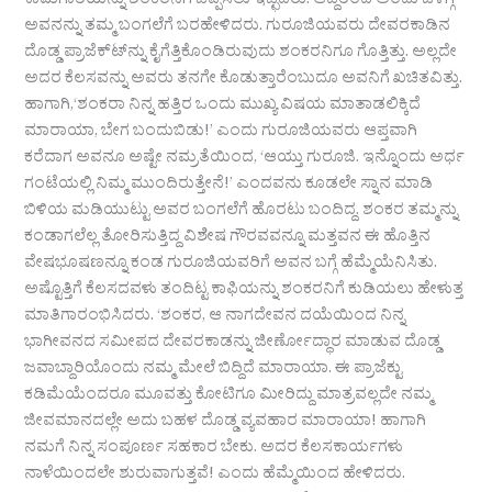
ಕಾಮಗಾರಿಯನ್ನು ಶಂಕರನಿಗೆ ಒಪ್ಪಿಸಲು ಇಚ್ಛಿದರು. ಆದ್ದರಿಂದ ಅಂದು ಬೆಳಿಗ್ಗೆ
ಅವನನ್ನು ತಮ್ಮ ಬಂಗಲೆಗೆ ಬರಹೇಳಿದರು. ಗುರೂಜಿಯವರು ದೇವರಕಾಡಿನ
ದೊಡ್ಡ ಪ್ರಾಜೆಕ್ಟ್‍ನ್ನು ಕೈಗೆತ್ತಿಕೊಂಡಿರುವುದು ಶಂಕರನಿಗೂ ಗೊತ್ತಿತ್ತು. ಅಲ್ಲದೇ
ಅದರ ಕೆಲಸವನ್ನು ಅವರು ತನಗೇ ಕೊಡುತ್ತಾರೆಂಬುದೂ ಅವನಿಗೆ ಖಚಿತವಿತ್ತು.
ಹಾಗಾಗಿ,‘ಶಂಕರಾ ನಿನ್ನ ಹತ್ತಿರ ಒಂದು ಮುಖ್ಯ ವಿಷಯ ಮಾತಾಡಲಿಕ್ಕಿದೆ
ಮಾರಾಯಾ, ಬೇಗ ಬಂದುಬಿಡು!’ ಎಂದು ಗುರೂಜಿಯವರು ಆಪ್ತವಾಗಿ
ಕರೆದಾಗ ಅವನೂ ಅಷ್ಟೇ ನಮ್ರತೆಯಿಂದ, ‘ಆಯ್ತು ಗುರೂಜಿ. ಇನ್ನೊಂದು ಅರ್ಧ
ಗಂಟೆಯಲ್ಲಿ ನಿಮ್ಮ ಮುಂದಿರುತ್ತೇನೆ!’ ಎಂದವನು ಕೂಡಲೇ ಸ್ನಾನ ಮಾಡಿ
ಬಿಳಿಯ ಮಡಿಯುಟ್ಟು ಅವರ ಬಂಗಲೆಗೆ ಹೊರಟು ಬಂದಿದ್ದ. ಶಂಕರ ತಮ್ಮನ್ನು
ಕಂಡಾಗಲೆಲ್ಲ ತೋರಿಸುತ್ತಿದ್ದ ವಿಶೇಷ ಗೌರವವನ್ನೂ ಮತ್ತವನ ಈ ಹೊತ್ತಿನ
ವೇಷಭೂಷಣನ್ನೂ ಕಂಡ ಗುರೂಜಿಯವರಿಗೆ ಅವನ ಬಗ್ಗೆ ಹೆಮ್ಮೆಯೆನಿಸಿತು.
ಅಷ್ಟೊತ್ತಿಗೆ ಕೆಲಸದವಳು ತಂದಿಟ್ಟ ಕಾಫಿಯನ್ನು ಶಂಕರನಿಗೆ ಕುಡಿಯಲು ಹೇಳುತ್ತ
ಮಾತಿಗಾರಂಭಿಸಿದರು. ‘ಶಂಕರ, ಆ ನಾಗದೇವನ ದಯೆಯಿಂದ ನಿನ್ನ
ಭಾಗೀವನದ ಸಮೀಪದ ದೇವರಕಾಡನ್ನು ಜೀರ್ಣೋದ್ಧಾರ ಮಾಡುವ ದೊಡ್ಡ
ಜವಾಬ್ದಾರಿಯೊಂದು ನಮ್ಮ ಮೇಲೆ ಬಿದ್ದಿದೆ ಮಾರಾಯಾ. ಈ ಪ್ರಾಜೆಕ್ಟು
ಕಡಿಮೆಯೆಂದರೂ ಮೂವತ್ತು ಕೋಟಿಗೂ ಮೀರಿದ್ದು ಮಾತ್ರವಲ್ಲದೇ ನಮ್ಮ
ಜೀವಮಾನದಲ್ಲೇ ಅದು ಬಹಳ ದೊಡ್ಡ ವ್ಯವಹಾರ ಮಾರಾಯಾ! ಹಾಗಾಗಿ
ನಮಗೆ ನಿನ್ನ ಸಂಪೂರ್ಣ ಸಹಕಾರ ಬೇಕು. ಅದರ ಕೆಲಸಕಾರ್ಯಗಳು
ನಾಳೆಯಿಂದಲೇ ಶುರುವಾಗುತ್ತವೆ! ಎಂದು ಹೆಮ್ಮೆಯಿಂದ ಹೇಳಿದರು.