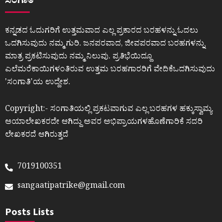
ಸಂಗಾತಿ
ಕನ್ನಡದ ಓದುಗರಿಗೆ ಉತ್ತಮವಾದ ಎಲ್ಲ ಪ್ರಕಾರದ ಬರಹಳನ್ನು ಓದಲು
ಒದಗಿಸುವುದು ನಮ್ಮ ಗುರಿ. ಜನಪರವಾದ, ಜೀವಪರವಾದ ಬರಹಗಳನ್ನು
ಮಾತ್ರ ಪ್ರಕಟಿಸುವುದು ನಮ್ಮ ನಿಲುವು. ಪ್ರತಿಭೆಯಿದ್ದೂ
ಎಲೆಮರೆಕಾಯಿಗಳಂತಿರುವ ಉತ್ತಮ ಬರಹಗಾರರಿಗೆ ವೇದಿಕೆಒದಗಿಸುವುದು
ʼಸಂಗಾತಿʼಯ ಉದ್ದೇಶ.
Copyright:- ಸಂಗಾತಿಯಲ್ಲಿ ಪ್ರಕಟವಾಗುವ ಎಲ್ಲ ಬರಹಗಳ ಹಕ್ಕುಸ್ವಾಮ್ಯ
ಆಯಾಲೇಖಕರದೇ ಆಗಿದ್ದು ಅವರ ಅಭಿಪ್ರಾಯಗಳಹೊಣೆಗಾರಿಕೆ ಸದರಿ
ಲೇಖಕರದೆ ಆಗಿರುತ್ತದೆ
7019100351
sangaatipatrike@gmail.com
Posts Lists