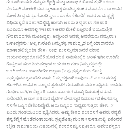
ಗುರೂಜಿಯವರು ತಮ್ಮ ಬುದ್ಧಿಶಕ್ತಿ ಮತ್ತು ಚಾಣಾಕ್ಷತೆಯಿಂದ ತನಗಿಂತಲೂ
ವೇಗವಾಗಿ ಮೇಲೇರಿದುದನ್ನು ಕಾಣುತ್ತ ಬಂದಿದ್ದ ಶಂಕರ ಮೊದಮೊದಲು ಅವರ
ಮೇಲೆ ತೀವ್ರ ಮಸ್ಸರಗೊಂಡಿದ್ದನಾದರೂ ಕೊನೆಕೊನೆಗೆ ಅವರ ಸಾಮಥ್ರ್ಯಕ್ಕೆ
ವಿಧಿಯಿಲ್ಲದೆ ಶರಣಾಗಿಬಿಟ್ಟಿದ್ದ. ಹಾಗಾಗಿ ಅವರು ತನ್ನ ಶಾಲಾ ಸಹಪಾಠಿ
ಎಂಬುದೂ ಅವನಲ್ಲಿ ಗೌಣವಾಗಿ ಅವರ ಮೇಲೆ ಎಲ್ಲರಂತೆ ಭಯಮಿಶ್ರಿತ
ಗೌರವಾದರಗಳು ಮೂಡಿದ್ದವು. ಆದ್ದರಿಂದ ಇವತ್ತು ಅವರೆದುರು ನಮ್ರನಾಗಿ
ಕುಳಿತಿದ್ದವನು, ‘ಅಲ್ಲ, ಗುರೂಜಿ ನಿಮ್ಮ ಶಕ್ತಿ, ಸಾಮಥ್ರ್ಯದ ಬಗ್ಗೆ ಯಾರಾದರೂ
ಮಾತಾಡಲಿಕ್ಕುಂಟಾ ಹೇಳಿ? ನೀವು ಮನಸ್ಸು ಮಾಡಿದರೆ ಯಾವ
ಕಾರ್ಯವನ್ನಾದರೂ ಚಿಟಿಕೆ ಹೊಡೆದಂತೆ ಸಾಧಿಸಬಲ್ಲಿರಿ ಅಂತ ಇಡೀ ಊರಿಗೇ
ಗೊತ್ತಿರುವ ಸಂಗತಿಯವಲ್ಲವಾ! ಬಹುಶಃ ಆ ಗುಣ ನಿಮ್ಮ ರಕ್ತದಲ್ಲೇ
ಬಂದಿರಬೇಕು. ಹಾಗಾಗಿಯೇ ಅಲ್ಲವಾ ನೀವು ನನ್ನ ಹಳೆಯ ದೋಸ್ತಿ
ಎನ್ನುವುದನ್ನೂ ಮರೆತು ನಾನು ನಿಮ್ಮ ಭಕ್ತನಾಗಿರುವುದು…!’ ಎಂದು ನಗುತ್ತ
ಹೊಗಳಿದ. ಅವನ ಆ ಮಟ್ಟದ ಪ್ರಶಂಸೆಗೆ ಗುರೂಜಿಯವರು ಉಬ್ಬಿದರು. ಆದರೂ
ಗಂಭೀರವಾಗಿ,‘ಅದೆಲ್ಲ ಸರಿ ಮಾರಾಯಾ. ಈಗ ಮುಖ್ಯ ವಿಷಯಕ್ಕೆ ಬರುವ.
ಏನೆಂದರೆ, ಆ ನಾಗ ಪರಿವಾರ ದೈವಗಳ ದೇವಸ್ಥಾನ ನಿಮಾರ್ಣದ ಕೆಲಸವನ್ನು
ನಿನಗೇ ಒಪ್ಪಿಸಬೇಕೆಂದಿದ್ದೇವೆ. ಅದು ನಿನ್ನಿಂದ ಸಾಧ್ಯವಾಗುತ್ತದಾ ಹೇಳು…?’
ಎಂದು ಸಂಶಯದಿಂದ ಪ್ರಶ್ನಿಸಿದರು. ಅಷ್ಟು ಕೇಳಿದ ಶಂಕರನಿಗೆ ಅವರು ರಪ್ಪನೆ
ತನ್ನ ಕೆನ್ನೆಗೆ ಹೊಡೆದಂತಾಯಿತು. ಸ್ವಲ್ಪಹೊತ್ತು ಮಂಕಾಗಿ ಕುಳಿತುಬಿಟ್ಟ. ಏಕೆಂದರೆ
ಕಟ್ಟಡ ಕಾಮಗಾರಿಯ ವಿಷಯದಲ್ಲಿ ಶಂಕರನಷ್ಟು ನಿಪುಣರೂ, ಅನುಭವಸ್ಥರೂ