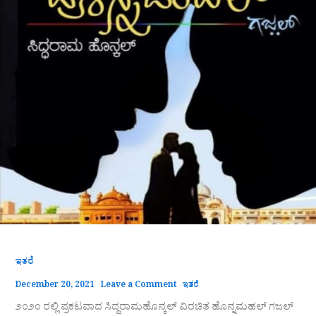
ಇತರೆ
December 20, 2021
Leave a Comment
ಇತರೆ
೨೦೨೦ ರಲ್ಲಿ ಪ್ರಕಟವಾದ ಸಿದ್ದರಾಮಹೊನ್ಕಲ್ ವಿರಚಿತ ಹೊನ್ನಮಹಲ್ ಗಜಲ್