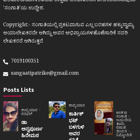
ಎಲೆಮರೆಕಾಯಿಗಳಂತಿರುವ ಉತ್ತಮ ಬರಹಗಾರರಿಗೆ ವೇದಿಕೆಒದಗಿಸುವುದು
ʼಸಂಗಾತಿʼಯ ಉದ್ದೇಶ.
Copyright:- ಸಂಗಾತಿಯಲ್ಲಿ ಪ್ರಕಟವಾಗುವ ಎಲ್ಲ ಬರಹಗಳ ಹಕ್ಕುಸ್ವಾಮ್ಯ
ಆಯಾಲೇಖಕರದೇ ಆಗಿದ್ದು ಅವರ ಅಭಿಪ್ರಾಯಗಳಹೊಣೆಗಾರಿಕೆ ಸದರಿ
ಲೇಖಕರದೆ ಆಗಿರುತ್ತದೆ
7019100351
sangaatipatrike@gmail.com
Posts Lists
ಕಾವ್ಯಯಾನ
ಕಾವ್ಯಯಾನ
ಅಂಕಣ
ಕಾರ್ತಿಕ್
ಗಝಲ್
ಸಂಗಾತಿ
ಭಟ್
ಜಯದೇವಿ
ಡಾ
ತಾಯಿ
ಬಳಗುಳಿ
ಲಿಗಾಡೆ
ಅನ್ನಪೂರ್ಣ
ಜೀವನ
ಅವರ
ಹಿರೇಮಠ
ನಿಮ್ಮೊಂದಿಗೆ
ಕವಿತೆ