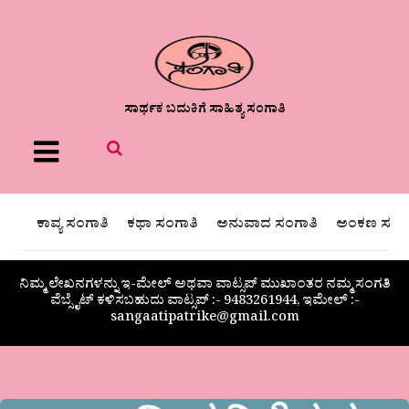
ಸಾರ್ಥಕ ಬದುಕಿಗೆ ಸಾಹಿತ್ಯ ಸಂಗಾತಿ
Menu
ಕಾವ್ಯ ಸಂಗಾತಿ
ಕಥಾ ಸಂಗಾತಿ
ಅನುವಾದ ಸಂಗಾತಿ
ಅಂಕಣ ಸಂಗಾ
ನಿಮ್ಮ ಲೇಖನಗಳನ್ನು ಇ-ಮೇಲ್ ಅಥವಾ ವಾಟ್ಸಪ್ ಮುಖಾಂತರ ನಮ್ಮ ಸಂಗತಿ
ವೆಬ್ಸೈಟ್ ಕಳಿಸಬಹುದು ವಾಟ್ಸಪ್‌ :- 9483261944, ಇಮೇಲ್ :-
sangaatipatrike@gmail.com