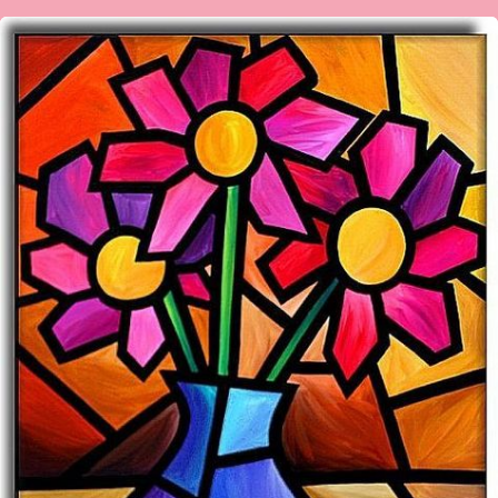
ಕಹಿ
ಹಾಡು