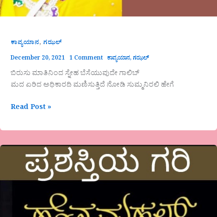
,
ಕಾವ್ಯಯಾನ
ಗಝಲ್
December 20, 2021
1 Comment
ಕಾವ್ಯಯಾನ
,
ಗಝಲ್
ಬಿರುಸು ಮಾತಿನಿಂದ ಸ್ನೇಹ ಬೆಸೆಯುವುದೇ ಗಾಲಿಬ್
ಮದ ಏರಿದ ಅಧಿಕಾರದಿ ಮಣಿಸುತ್ತಿದೆ ನೋಡಿ ಸುಮ್ಮನಿರಲಿ ಹೇಗೆ
Read Post »