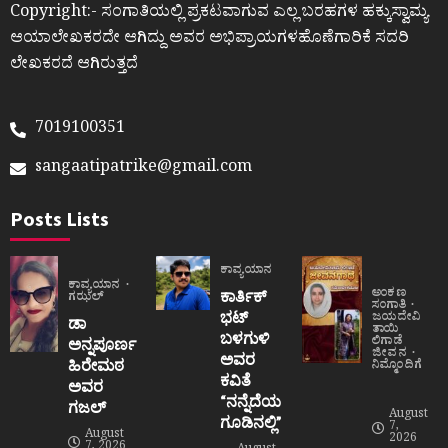
Copyright:- ಸಂಗಾತಿಯಲ್ಲಿ ಪ್ರಕಟವಾಗುವ ಎಲ್ಲ ಬರಹಗಳ ಹಕ್ಕುಸ್ವಾಮ್ಯ
ಆಯಾಲೇಖಕರದೇ ಆಗಿದ್ದು ಅವರ ಅಭಿಪ್ರಾಯಗಳಹೊಣೆಗಾರಿಕೆ ಸದರಿ
ಲೇಖಕರದೆ ಆಗಿರುತ್ತದೆ
7019100351
sangaatipatrike@gmail.com
Posts Lists
ಕಾವ್ಯಯಾನ
ಕಾವ್ಯಯಾನ
ಅಂಕಣ
ಕಾರ್ತಿಕ್
ಗಝಲ್
ಸಂಗಾತಿ
ಭಟ್
ಜಯದೇವಿ
ಡಾ
ತಾಯಿ
ಬಳಗುಳಿ
ಲಿಗಾಡೆ
ಅನ್ನಪೂರ್ಣ
ಜೀವನ
ಅವರ
ಹಿರೇಮಠ
ನಿಮ್ಮೊಂದಿಗೆ
ಕವಿತೆ
ಅವರ
“ನನ್ನೆದೆಯ
ಗಜಲ್
August
ಗೂಡಿನಲ್ಲಿ”
7,
August
2026