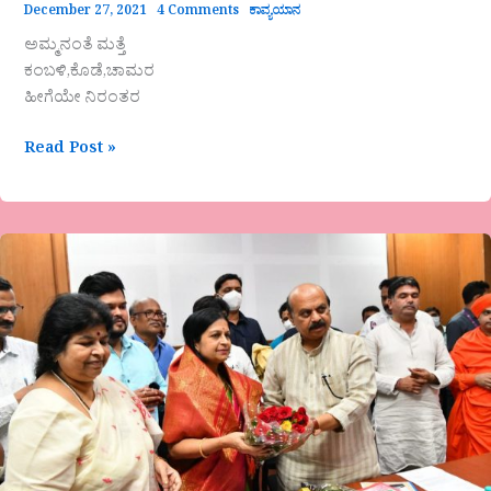
December 27, 2021
4 Comments
ಕಾವ್ಯಯಾನ
ಅಮ್ಮನಂತೆ ಮತ್ತೆ
ಕಂಬಳಿ,ಕೊಡೆ,ಚಾಮರ
ಹೀಗೆಯೇ ನಿರಂತರ
Read Post »
ಮುಖ್ಯಮಂತ್ರಿಗಳಿಂದ
ಪ್ರೊ.
ವಿಜಯಲಕ್ಷ್ಮಿ
ಪುಟ್ಟಿ
ವಿರಚಿತ
ಕೃತಿ
ಲೋಕಾರ್ಪಣೆ