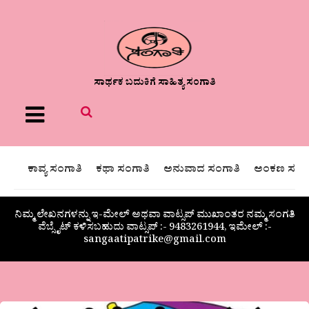
ಸಾರ್ಥಕ ಬದುಕಿಗೆ ಸಾಹಿತ್ಯ ಸಂಗಾತಿ
Menu
ಕಾವ್ಯ ಸಂಗಾತಿ
ಕಥಾ ಸಂಗಾತಿ
ಅನುವಾದ ಸಂಗಾತಿ
ಅಂಕಣ ಸಂಗಾ
ನಿಮ್ಮ ಲೇಖನಗಳನ್ನು ಇ-ಮೇಲ್ ಅಥವಾ ವಾಟ್ಸಪ್ ಮುಖಾಂತರ ನಮ್ಮ ಸಂಗತಿ
ವೆಬ್ಸೈಟ್ ಕಳಿಸಬಹುದು ವಾಟ್ಸಪ್‌ :- 9483261944, ಇಮೇಲ್ :-
sangaatipatrike@gmail.com