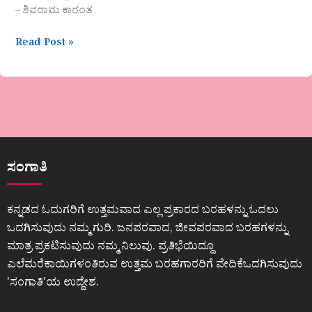
– ಶಿವರಾಮ ಕಾರಂತ
Read Post »
ಸಂಗಾತಿ
ಕನ್ನಡದ ಓದುಗರಿಗೆ ಉತ್ತಮವಾದ ಎಲ್ಲ ಪ್ರಕಾರದ ಬರಹಳನ್ನು ಓದಲು
ಒದಗಿಸುವುದು ನಮ್ಮ ಗುರಿ. ಜನಪರವಾದ, ಜೀವಪರವಾದ ಬರಹಗಳನ್ನು
ಮಾತ್ರ ಪ್ರಕಟಿಸುವುದು ನಮ್ಮ ನಿಲುವು. ಪ್ರತಿಭೆಯಿದ್ದೂ
ಎಲೆಮರೆಕಾಯಿಗಳಂತಿರುವ ಉತ್ತಮ ಬರಹಗಾರರಿಗೆ ವೇದಿಕೆಒದಗಿಸುವುದು
ʼಸಂಗಾತಿʼಯ ಉದ್ದೇಶ.