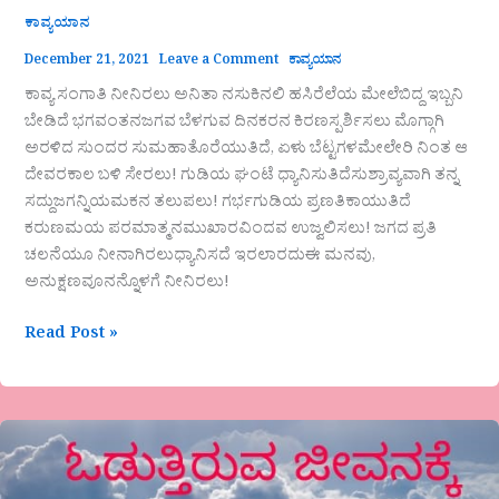
ಕಾವ್ಯಯಾನ
December 21, 2021
Leave a Comment
ಕಾವ್ಯಯಾನ
ಕಾವ್ಯ ಸಂಗಾತಿ ನೀನಿರಲು ಅನಿತಾ ನಸುಕಿನಲಿ ಹಸಿರೆಲೆಯ ಮೇಲೆಬಿದ್ದ ಇಬ್ಬನಿ
ಬೇಡಿದೆ ಭಗವಂತನಜಗವ ಬೆಳಗುವ ದಿನಕರನ ಕಿರಣಸ್ಪರ್ಶಿಸಲು ಮೊಗ್ಗಾಗಿ
ಅರಳಿದ ಸುಂದರ ಸುಮಹಾತೊರೆಯುತಿದೆ, ಏಳು ಬೆಟ್ಟಗಳಮೇಲೇರಿ ನಿಂತ ಆ
ದೇವರಕಾಲ ಬಳಿ ಸೇರಲು! ಗುಡಿಯ ಘಂಟೆ ಧ್ಯಾನಿಸುತಿದೆಸುಶ್ರಾವ್ಯವಾಗಿ ತನ್ನ
ಸದ್ದುಜಗನ್ನಿಯಮಕನ ತಲುಪಲು! ಗರ್ಭಗುಡಿಯ ಪ್ರಣತಿಕಾಯುತಿದೆ
ಕರುಣಮಯ ಪರಮಾತ್ಮನಮುಖಾರವಿಂದವ ಉಜ್ವಲಿಸಲು! ಜಗದ ಪ್ರತಿ
ಚಲನೆಯೂ ನೀನಾಗಿರಲುಧ್ಯಾನಿಸದೆ ಇರಲಾರದುಈ ಮನವು,
ಅನುಕ್ಷಣವೂನನ್ನೊಳಗೆ ನೀನಿರಲು!
Read Post »