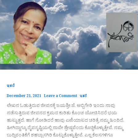
ಇತರೆ
December 21, 2021
Leave a Comment
ಇತರೆ
ಲೇಖನ ಓಡುತ್ತಿರುವ ಜೀವನಕ್ಕೆ ಜಯಶ್ರೀ.ಜೆ. ಅಬ್ಬಿಗೇರಿ ಇಂದು ನಾವು
ನಡೆಸುತ್ತಿರುವ ಜೀವನದ ಕ್ರಮದ ಕುರಿತು ಕೊಂಚ ಯೋಚಿಸಿದರೆ ಭಯ
ಹುಟ್ಟುತ್ತದೆ. ಹಾಗೆ ನೋಡಿದರೆ ಹಾವು ಏಣಿಯಾಟದ ಚರಿತ್ರೆ ನಮ್ಮ ಹಿಂದಿದೆ.
ಹೀಗಿದ್ದಾಗ್ಯೂ ದೈವಸೃಷ್ಟಿಯಲ್ಲಿ ನಾವೇ ಶ್ರೇಷ್ಠವೆಂದು ಕೊಚ್ಚಿಕೊಳ್ಳುತ್ತೇವೆ. ನಮ್ಮ
ಬುದ್ಧಿವಂತಿಕೆಗೆ ಶಹಬ್ಬಾಸಗಿರಿ ಕೊಟ್ಟುಕೊಳ್ಳುತ್ತೇವೆ. ಎಲ್ಲ ಕೆಲಸಗಳಿಗೂ