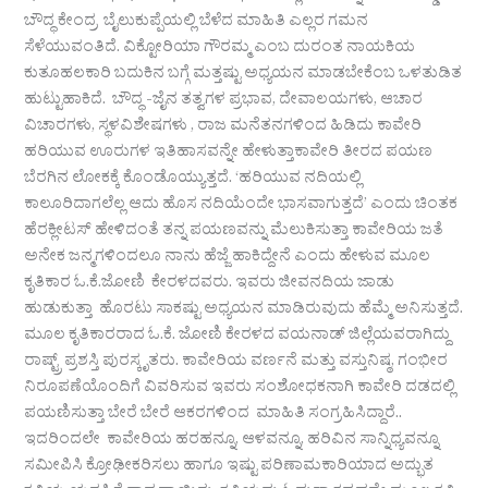
ಬೌದ್ಧ ಕೇಂದ್ರ ಬೈಲುಕುಪ್ಪೆಯಲ್ಲಿ ಬೆಳೆದ ಮಾಹಿತಿ ಎಲ್ಲರ ಗಮನ
ಸೆಳೆಯುವಂತಿದೆ. ವಿಕ್ಟೋರಿಯಾ ಗೌರಮ್ಮ ಎಂಬ ದುರಂತ ನಾಯಕಿಯ
ಕುತೂಹಲಕಾರಿ ಬದುಕಿನ ಬಗ್ಗೆ ಮತ್ತಷ್ಟು ಅಧ್ಯಯನ ಮಾಡಬೇಕೆಂಬ ಒಳತುಡಿತ
ಹುಟ್ಟುಹಾಕಿದೆ. ಬೌದ್ಧ -ಜೈನ ತತ್ವಗಳ ಪ್ರಭಾವ, ದೇವಾಲಯಗಳು, ಆಚಾರ
ವಿಚಾರಗಳು, ಸ್ಥಳವಿಶೇಷಗಳು , ರಾಜ ಮನೆತನಗಳಿಂದ ಹಿಡಿದು ಕಾವೇರಿ
ಹರಿಯುವ ಊರುಗಳ ಇತಿಹಾಸವನ್ನೇ ಹೇಳುತ್ತಾಕಾವೇರಿ ತೀರದ ಪಯಣ
ಬೆರಗಿನ ಲೋಕಕ್ಕೆ ಕೊಂಡೊಯ್ಯುತ್ತದೆ. ‘ಹರಿಯುವ ನದಿಯಲ್ಲಿ
ಕಾಲೂರಿದಾಗಲೆಲ್ಲ ಆದು ಹೊಸ ನದಿಯೆಂದೇ ಭಾಸವಾಗುತ್ತದೆ’ ಎಂದು ಚಿಂತಕ
ಹೆರಕ್ಲೀಟಸ್ ಹೇಳಿದಂತೆ ತನ್ನ ಪಯಣವನ್ನು ಮೆಲುಕಿಸುತ್ತಾ ಕಾವೇರಿಯ ಜತೆ
ಅನೇಕ ಜನ್ಮಗಳಿಂದಲೂ ನಾನು ಹೆಜ್ಜೆ ಹಾಕಿದ್ದೇನೆ ಎಂದು ಹೇಳುವ ಮೂಲ
ಕೃತಿಕಾರ ಓ.ಕೆ.ಜೋಣಿ ಕೇರಳದವರು. ಇವರು ಜೀವನದಿಯ ಜಾಡು
ಹುಡುಕುತ್ತಾ ಹೊರಟು ಸಾಕಷ್ಟು ಅಧ್ಯಯನ ಮಾಡಿರುವುದು ಹೆಮ್ಮೆ ಅನಿಸುತ್ತದೆ.
ಮೂಲ ಕೃತಿಕಾರರಾದ ಓ.ಕೆ. ಜೋಣಿ ಕೇರಳದ ವಯನಾಡ್ ಜಿಲ್ಲೆಯವರಾಗಿದ್ದು
ರಾಷ್ಟ್ರ್ ಪ್ರಶಸ್ತಿ ಪುರಸ್ಕೃತರು. ಕಾವೇರಿಯ ವರ್ಣನೆ ಮತ್ತು ವಸ್ತುನಿಷ್ಠ, ಗಂಭೀರ
ನಿರೂಪಣೆಯೊಂದಿಗೆ ವಿವರಿಸುವ ಇವರು ಸಂಶೋಧಕನಾಗಿ ಕಾವೇರಿ ದಡದಲ್ಲಿ
ಪಯಣಿಸುತ್ತಾ ಬೇರೆ ಬೇರೆ ಆಕರಗಳಿಂದ ಮಾಹಿತಿ ಸಂಗ್ರಹಿಸಿದ್ದಾರೆ..
ಇದರಿಂದಲೇ ಕಾವೇರಿಯ ಹರಹನ್ನೂ, ಆಳವನ್ನೂ, ಹರಿವಿನ ಸಾನ್ನಿಧ್ಯವನ್ನೂ
ಸಮೀಪಿಸಿ ಕ್ರೋಢೀಕರಿಸಲು ಹಾಗೂ ಇಷ್ಟು ಪರಿಣಾಮಕಾರಿಯಾದ ಅದ್ಭುತ