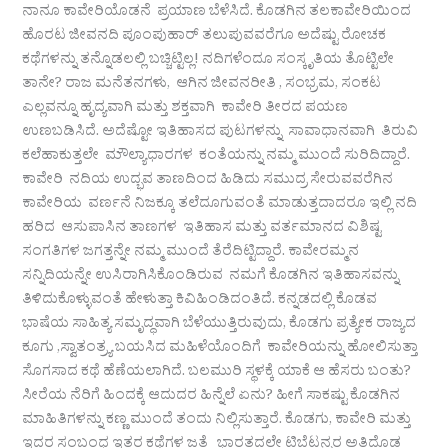
ನಾನೂ ಕಾವೇರಿಯೊಡನೆ ಪ್ರಯಾಣ ಬೆಳೆಸಿದೆ. ಕೊಡಗಿನ ತಲಕಾವೇರಿಯಿಂದ
ಹೊರಟ ಜೀವನದಿ ಪೂಂಪುಹಾರ್ ತಲುಪುವವರೆಗೂ ಅದೆಷ್ಟು ರೋಚಕ
ಕಥೆಗಳನ್ನು ತನ್ನೊಡಲಲ್ಲಿ ಬಚ್ಚಿಟ್ಟಿಲ್ಲ! ನದಿಗಳೆಂದೂ ಸಂಸ್ಕೃತಿಯ ತೊಟ್ಟಿಲೇ
ತಾನೇ? ರಾಜ ಮನೆತನಗಳು, ಆಗಿನ ಜೀವನರೀತಿ , ಸಂಭ್ರಮ, ಸಂಕಟ
ಎಲ್ಲವನ್ನೂ ಹೃದ್ಯವಾಗಿ ಮತ್ತು ಶಕ್ತವಾಗಿ ಕಾವೇರಿ ತೀರದ ಪಯಣ
ಉಣಬಡಿಸಿದೆ. ಅದೆಷ್ಟೋ ಇತಿಹಾಸದ ಪುಟಗಳನ್ನು ಸಾವಾಧಾನವಾಗಿ ತಿರುವಿ
ಕಲೆಹಾಕುತ್ತಲೇ ಮೌಲ್ಯಾಧಾರಗಳ ಕಂತೆಯನ್ನು ನಮ್ಮ ಮುಂದೆ ಸುರಿದಿದ್ದಾರೆ.
ಕಾವೇರಿ ನದಿಯ ಉದ್ಭವ ತಾಣದಿಂದ ಹಿಡಿದು ಸಮುದ್ರ ಸೇರುವವರೆಗಿನ
ಕಾವೇರಿಯ ವರ್ಣನೆ ನಿಜಕ್ಕೂ ತಲೆದೂಗುವಂತೆ ಮಾಡುತ್ತದಾದರೂ ಇಲ್ಲಿ ನದಿ
ಹರಿದ ಆಸುಪಾಸಿನ ತಾಣಗಳ ಇತಿಹಾಸ ಮತ್ತು ವರ್ತಮಾನದ ವಿಶಿಷ್ಟ
ಸಂಗತಿಗಳ ಜಗತ್ತನ್ನೇ ನಮ್ಮ ಮುಂದೆ ತೆರೆದಿಟ್ಟಿದ್ದಾರೆ. ಕಾವೇರಮ್ಮನ
ಸನ್ನಿದಿಯನ್ನೇ ಉಸಿರಾಗಿಸಿಕೊಂಡಿರುವ ನಮಗೆ ಕೊಡಗಿನ ಇತಿಹಾಸವನ್ನು
ತಿಳಿದುಕೊಳ್ಳುವಂತೆ ಹೇಳುತ್ತಾ ಕಿವಿಹಿಂಡಿದಂತಿದೆ. ಕನ್ನಡದಲ್ಲಿ ಕೊಡವ
ಭಾಷೆಯ ಸಾಹಿತ್ಯ ಸಮೃದ್ಧವಾಗಿ ಬೆಳೆಯುತ್ತಿರುವುದು, ಕೊಡಗು ಪ್ರತ್ಯೇಕ ರಾಜ್ಯದ
ಕೂಗು ,ಸ್ವಾತಂತ್ರ್ಯ ಬಯಸಿದ ಮಹಿಳೆಯೊಂದಿಗೆ ಕಾವೇರಿಯನ್ನು ಹೋಲಿಸುತ್ತಾ
ಸೊಗಸಾದ ಕಥೆ ಹೆಣೆಯಲಾಗಿದೆ. ಬಲಮುರಿ ಸ್ಥಳಕ್ಕೆ ಯಾಕೆ ಆ ಹೆಸರು ಬಂತು?
ಸೀರೆಯ ನೆರಿಗೆ ಹಿಂದಕ್ಕೆ ಆದುದರ ಹಿನ್ನೆಲೆ ಏನು? ಹೀಗೆ ಸಾಕಷ್ಟು ಕೊಡಗಿನ
ಮಾಹಿತಿಗಳನ್ನು ಕಣ್ಣ ಮುಂದೆ ತಂದು ನಿಲ್ಲಿಸುತ್ತಾರೆ. ಕೊಡಗು, ಕಾವೇರಿ ಮತ್ತು
ಇದರ ಸಂಬಂಧ ಇತರ ಕಥೆಗಳ ಜತೆ ಭಾರತದಲ್ಲೇ ಟಿಬೆಟನ್ನರ ಅತಿದೊಡ್ಡ