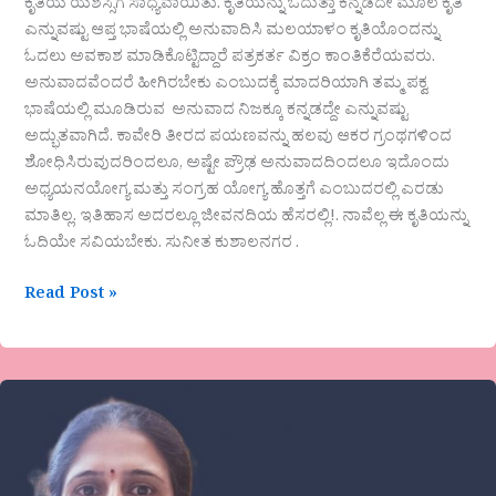
ಕೃತಿಯ ಯಶಸ್ಸಿಗೆ ಸಾಧ್ಯವಾಯಿತು. ಕೃತಿಯನ್ನು ಓದುತ್ತಾ ಕನ್ನಡದೇ ಮೂಲ ಕೃತಿ
ಎನ್ನುವಷ್ಟು ಆಪ್ತ ಭಾಷೆಯಲ್ಲಿ ಅನುವಾದಿಸಿ ಮಲಯಾಳಂ ಕೃತಿಯೊಂದನ್ನು
ಓದಲು ಅವಕಾಶ ಮಾಡಿಕೊಟ್ಟಿದ್ದಾರೆ ಪತ್ರಕರ್ತ ವಿಕ್ರಂ ಕಾಂತಿಕೆರೆಯವರು.
ಅನುವಾದವೆಂದರೆ ಹೀಗಿರಬೇಕು ಎಂಬುದಕ್ಕೆ ಮಾದರಿಯಾಗಿ ತಮ್ಮ ಪಕ್ವ
ಭಾಷೆಯಲ್ಲಿ ಮೂಡಿರುವ ಅನುವಾದ ನಿಜಕ್ಕೂ ಕನ್ನಡದ್ದೇ ಎನ್ನುವಷ್ಟು
ಅದ್ಭುತವಾಗಿದೆ. ಕಾವೇರಿ ತೀರದ ಪಯಣವನ್ನು ಹಲವು ಆಕರ ಗ್ರಂಥಗಳಿಂದ
ಶೋಧಿಸಿರುವುದರಿಂದಲೂ, ಅಷ್ಟೇ ಪ್ರೌಢ ಅನುವಾದದಿಂದಲೂ ಇದೊಂದು
ಅಧ್ಯಯನಯೋಗ್ಯ ಮತ್ತು ಸಂಗ್ರಹ ಯೋಗ್ಯ ಹೊತ್ತಗೆ ಎಂಬುದರಲ್ಲಿ ಎರಡು
ಮಾತಿಲ್ಲ. ಇತಿಹಾಸ ಅದರಲ್ಲೂ ಜೀವನದಿಯ ಹೆಸರಲ್ಲಿ!. ನಾವೆಲ್ಲ ಈ ಕೃತಿಯನ್ನು
ಓದಿಯೇ ಸವಿಯಬೇಕು. ಸುನೀತ ಕುಶಾಲನಗರ .
Read Post »