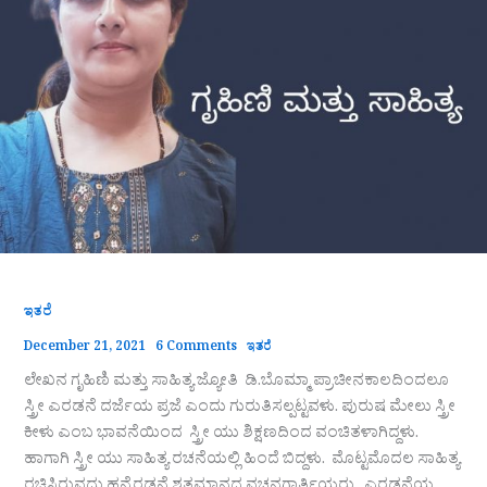
ಇತರೆ
December 21, 2021
6 Comments
ಇತರೆ
ಲೇಖನ ಗೃಹಿಣಿ ಮತ್ತು ಸಾಹಿತ್ಯ ಜ್ಯೋತಿ ಡಿ.ಬೊಮ್ಮಾ ಪ್ರಾಚೀನಕಾಲದಿಂದಲೂ
ಸ್ತ್ರೀ ಎರಡನೆ ದರ್ಜೆಯ ಪ್ರಜೆ ಎಂದು ಗುರುತಿಸಲ್ಪಟ್ಟವಳು. ಪುರುಷ ಮೇಲು ಸ್ತ್ರೀ
ಕೀಳು ಎಂಬ ಭಾವನೆಯಿಂದ ಸ್ತ್ರೀ ಯು ಶಿಕ್ಷಣದಿಂದ ವಂಚಿತಳಾಗಿದ್ದಳು.
ಹಾಗಾಗಿ ಸ್ತ್ರೀ ಯು ಸಾಹಿತ್ಯ ರಚನೆಯಲ್ಲಿ ಹಿಂದೆ ಬಿದ್ದಳು. ಮೊಟ್ಟಮೊದಲ ಸಾಹಿತ್ಯ