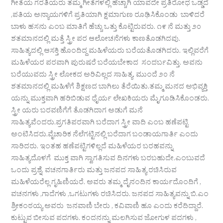
ಗೀತೆಯ ಗರತಿಯರು ತಮ್ಮ ಗೀತೆಗಳಲ್ಲಿ ಹೆಚ್ಚಾಗಿ ಯಾವದೇ ಪ್ರತಿರೋಧ ಒಡ್ಡದೆ
,ಪತಿಯ ಅನ್ಯಾಯಗಳಿಗೆ ಪ್ರತಿಯಾಗಿ ಕ್ಷಮಾಗುಣ ರೂಢಿಸಿಕೊಂಡು ಬಾಳಿದರೆ
ಬಾಳು ಹಸನು ಎಂಬ ಮಾತಿಗೆ ಹೆಚ್ಚು ಒತ್ತು ಕೊಟ್ಟಿರುವರು. ೧೯ ನೆ ಮತ್ತು ೨೦
ಶತಮಾನದಲ್ಲಿ ಮತ್ತೆ ಸ್ತ್ರೀ ಪರ ಆಲೋಚನೆಗಳು ಕಾಣತೊಡಗಿದವು.
ಸಾಹಿತ್ಯದಲ್ಲಿ ಆಸಕ್ತಿ ಹೊಂದಿದ್ದ ಮಹಿಳೆಯರು ಬರೆಯತೊಡಗಿದರು. ಇಲ್ಲಿವರೆಗೆ
ಮಹಿಳೆಯರ ಪರವಾಗಿ ಪುರುಷರೆ ಬರೆಯಬೇಕಾದ ಸಂದರ್ಬವಿತ್ತು. ಅವನು
ಬರೆಯುವದು ಸ್ತ್ರೀ ಲೋಕದ ಅರಿವಿಲ್ಲದ ಸಾಹಿತ್ಯ. ಮುಂದೆ ೨೦ ನೆ
ಶತಮಾನದಲ್ಲಿ ಮಹಿಳೆಗೆ ಶಿಕ್ಷಣದ ಬಾಗಿಲು ತೆರೆಯಿತು.ತಮ್ಮ ಮನದ ಅಭಿವ್ಯಕ್ತಿ
ಯನ್ನು ಮುಕ್ತವಾಗಿ ಹರಿಬಿಡುವ ಧೈರ್ಯ ಲೇಖಕಿಯರು ಮೈಗೂಡಿಸಿಕೊಂಡರು.
ಸ್ತ್ರೀ ಯರು ಬರವಣಿಗೆಗೆ ತೊಡಗಿದಾಗ ಅಡುಗೆ ಮನೆ
ಸಾಹಿತ್ಯವೆಂದರು.ಪ್ರಗತಿಪರವಾಗಿ ಬರೆದಾಗ ಸ್ತ್ರೀ ವಾದಿ ಎಂಬ ಹಣೆಪಟ್ಟಿ
ಅಂಟಿಸಿದರು.ವೈಚಾರಿಕ ನೆಲೆಗಟ್ಟಿನಲ್ಲಿ ಬರೆದಾಗ ಬಂಡಾಯಗಾರ್ತಿ ಎಂದು
ಸಾರಿದರು. ಇಂತಹ ಹಣೆಪಟ್ಟಿಗಳಿಲ್ಲದೆ ಮಹಿಳೆಯರ ಬರಹವನ್ನು
ಸಾಹಿತ್ಯದೊಳಗೆ ಮುಕ್ತ ವಾಗಿ ಸ್ವಾಗತಿಸುವ ದಿನಗಳು ಬರಬಹುದೇ.ಎಂಬುವದೆ
ಒಂದು ಪ್ರಶ್ನೆ. ವಚನಗಾರ್ತಿರು ಮತ್ತು ಜನಪದ ಸಾಹಿತ್ಯ ರಚಿಸಿರುವ
ಮಹಿಳೆಯರೆಲ್ಲ ಗೃಹಿಣಿಯರೆ. ಅವರು ತಮ್ಮ ದೈನಂದಿನ ಕಾರ್ಯದೊಂದಿಗೆ ,
ವಚನಗಳು ,ಗಾದೆಗಳು ,ಒಗಟುಗಳು ರಚಿಸಿದರು. ಜನಪದ ಸಾಹಿತ್ಯವನ್ನು ಬಿ.ಎಂ
ಶ್ರೀಕಂಠಯ್ಯ ಅವರು ಜನವಾಣಿ ಬೇರು , ಕವಿವಾಣಿ ಹೂ ಎಂದು ಕರೆದಿದ್ದಾರೆ.
ಕುಟ್ಟುವ ಬೀಸುವ ಪದಗಳು. ಕಂದನನ್ನು ಮಲಗಿಸುವ ಜೋಗುಳ ಪದಗಳು ,