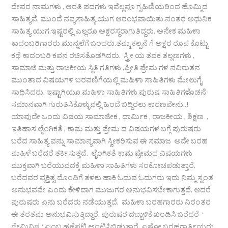
ದೇವರ ನಾಮಗಳು , ಆರತಿ ಪದಗಳು ಇವೆಲ್ಲವೂ ಗೃಹಿಣಿಯರಿಂದ ಹೊಮ್ಮಿದ
ಸಾಹಿತ್ಯವೆ. ಮುಂದೆ ನವ್ಯಸಾಹಿತ್ಯ ಯುಗ ಆರಂಭವಾಯಿತು.ನಂತರ ಅಧುನಿಕ
ಸಾಹಿತ್ಯ ಯುಗ.ಇಷ್ಟರಲ್ಲಿ ಎಲ್ಲರೂ ಅಕ್ಷರಸ್ಥರಾಗುತಿದ್ದರು. ಅನೇಕ ಮಹಿಳಾ
ಕಾದಂಬರಿಗಾರರು ಮುನ್ನಲೆಗೆ ಬಂದರು.ತಮ್ಮ ಕಲ್ಪನೆ ಗೆ ಅಕ್ಷರ ರೂಪ ಕೊಟ್ಟು
ಕಥೆ ಕಾದಂಬರಿ ಕವನ ರಚಿಸತೊಡಗಿದರು. ಸ್ತ್ರೀ ಯ ತವಕ ತಲ್ಲಣಗಳು ,
ಸಾಮಾಜಿ ಮತ್ತು ರಾಜಕೀಯ ಸ್ಥಿತಿ ಗತಿಗಳು ,ಪ್ರೀತಿ ಪ್ರೇಮ ಗಳ ನವಿರುತನ
ಮುಂತಾದ ವಿಷಯಗಳ ಬರವಣಿಗೆಯಲ್ಲಿ ಮಹಿಳಾ ಸಾಹಿತಿಗಳು ಮೇಲುಗೈ
ಸಾಧಿಸಿದರು. ಇಷ್ಟಾಗಿಯೂ ಮಹಿಳಾ ಸಾಹಿತಿಗಳು ಪುರುಷ ಸಾಹಿತಿಗಳೊಡನೆ
ಸಮಾನವಾಗಿ ಗುರುತಿಸಿಕೊಳ್ಳುವಲ್ಲಿ ಹಿಂದೆ ಬಿದ್ದಿರಲು ಕಾರಣವೇನು..!
ಯಾವುದೇ ಒಂದು ವಿಷಯ ಸಾಮಾಜೀಕ , ಧಾರ್ಮಿಕ , ರಾಜಕೀಯ , ಶಿಕ್ಷಣ ,
ಇತಿಹಾಸ ಲೈಂಗಿಕತೆ , ಕಾಮ ಮತ್ತು ಪ್ರೇಮ ದ ವಿಷಯಗಳ ಬಗ್ಗೆ ಪುರುಷರು
ಬರೆದ ಸಾಹಿತ್ಯ ವನ್ನು ಸಾಮಾನ್ಯವಾಗಿ ಸ್ವೀಕರಿಸುವ ಈ ಸಮಾಜ ಅದೇ ಬರಹ
ಮಹಿಳೆ ಬರೆದರೆ ತರ್ಕಿಸುತ್ತದೆ. ಲೈಂಗಿಕತೆ ಕಾಮ ಪ್ರೇಮದ ವಿಷಯಗಳು
ಮುಕ್ತವಾಗಿ ಬರೆಯುವದಕ್ಕೆ ಮಹಿಳಾ ಸಾಹಿತಿಗಳು ಸಂಕೋಚಪಡುತ್ತಾರೆ.
ಬರೆದವರ ವ್ಯಕ್ತಿತ್ವ ದೊಂದಿಗೆ ತಳಕು ಹಾಕಿ ಓದುವ ಓದುಗರು ಇದು ನಿಮ್ಮ ಸ್ವಂತ
ಅನುಭವವೇ ಎಂದು ಕೇಳಿದಾಗ ಮುಜುಗರ ಅನುಭವಿಸಬೇಕಾಗುತ್ತದೆ. ಆದರೆ
ಪುರುಷರು ಏನು ಬರೆದರು ನಡೆಯುತ್ತದೆ. ಮಹಿಳಾ ಬರಹಗಾರರು ನಿರಂತರ
ಈ ತರತಮ ಅನುಭವಿಸುತ್ತಿದ್ದಾರೆ. ಪುರುಷರ ದಬ್ಬಾಳಿಕೆ ಖಂಡಿಸಿ ಬರೆದರೆ ‘