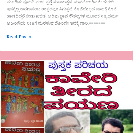
ಮೂಡಿಸುವುದು? ಎಂಬ ಪ್ರಶ್ನೆ ಮೂಡುತ್ತದೆ. ಮನದೊಳಗಿನ ಕೇಡುಗಳೇ
ಇದಕ್ಕೆಲ್ಲ ಕಾರಣವೆಂಬ ಉತ್ತರವೂ ಸಿಗುತ್ತದೆ. ಕೊನೆಯಿಲ್ಲದ ದಾಹಕ್ಕೆ ಕೊನೆ
ಹಾಡದಿದ್ದರೆ ಕೇಡು ಖಚಿತ. ಅರಿವು ಜ್ಞಾನ ಕೌಶಲ್ಯಗಳ ಮೂಲಕ ಸತ್ಯ ಧರ್ಮ
ಅಹಿಂಸೆಯ ನೀತಿಗೆ ಮರಳುವುದೊಂದೇ ಇದಕ್ಕೆ ದಾರಿ.=======
Read Post »