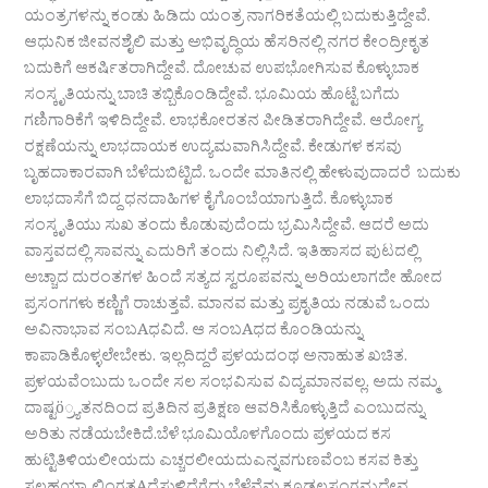
ಯಂತ್ರಗಳನ್ನು ಕಂಡು ಹಿಡಿದು ಯಂತ್ರ ನಾಗರಿಕತೆಯಲ್ಲಿ ಬದುಕುತ್ತಿದ್ದೇವೆ.
ಆಧುನಿಕ ಜೀವನಶೈಲಿ ಮತ್ತು ಅಭಿವೃದ್ಧಿಯ ಹೆಸರಿನಲ್ಲಿ ನಗರ ಕೇಂದ್ರೀಕೃತ
ಬದುಕಿಗೆ ಆಕರ್ಷಿತರಾಗಿದ್ದೇವೆ. ದೋಚುವ ಉಪಭೋಗಿಸುವ ಕೊಳ್ಳುಬಾಕ
ಸಂಸ್ಕೃತಿಯನ್ನು ಬಾಚಿ ತಬ್ಬಿಕೊಂಡಿದ್ದೇವೆ. ಭೂಮಿಯ ಹೊಟ್ಟೆ ಬಗೆದು
ಗಣಿಗಾರಿಕೆಗೆ ಇಳಿದಿದ್ದೇವೆ. ಲಾಭಕೋರತನ ಪೀಡಿತರಾಗಿದ್ದೇವೆ. ಆರೋಗ್ಯ
ರಕ್ಷಣೆಯನ್ನು ಲಾಭದಾಯಕ ಉದ್ಯಮವಾಗಿಸಿದ್ದೇವೆ. ಕೇಡುಗಳ ಕಸವು
ಬೃಹದಾಕಾರವಾಗಿ ಬೆಳೆದುಬಿಟ್ಟಿದೆ. ಒಂದೇ ಮಾತಿನಲ್ಲಿ ಹೇಳುವುದಾದರೆ ಬದುಕು
ಲಾಭದಾಸೆಗೆ ಬಿದ್ದ ಧನದಾಹಿಗಳ ಕೈಗೊಂಬೆಯಾಗುತ್ತಿದೆ. ಕೊಳ್ಳುಬಾಕ
ಸಂಸ್ಕೃತಿಯು ಸುಖ ತಂದು ಕೊಡುವುದೆಂದು ಭ್ರಮಿಸಿದ್ದೇವೆ. ಆದರೆ ಅದು
ವಾಸ್ತವದಲ್ಲಿ ಸಾವನ್ನು ಎದುರಿಗೆ ತಂದು ನಿಲ್ಲಿಸಿದೆ. ಇತಿಹಾಸದ ಪುಟದಲ್ಲಿ
ಅಚ್ಚಾದ ದುರಂತಗಳ ಹಿಂದೆ ಸತ್ಯದ ಸ್ವರೂಪವನ್ನು ಅರಿಯಲಾಗದೇ ಹೋದ
ಪ್ರಸಂಗಗಳು ಕಣ್ಣಿಗೆ ರಾಚುತ್ತವೆ. ಮಾನವ ಮತ್ತು ಪ್ರಕೃತಿಯ ನಡುವೆ ಒಂದು
ಅವಿನಾಭಾವ ಸಂಬAಧವಿದೆ. ಆ ಸಂಬAಧದ ಕೊಂಡಿಯನ್ನು
ಕಾಪಾಡಿಕೊಳ್ಳಲೇಬೇಕು. ಇಲ್ಲದಿದ್ದರೆ ಪ್ರಳಯದಂಥ ಅನಾಹುತ ಖಚಿತ.
ಪ್ರಳಯವೆಂಬುದು ಒಂದೇ ಸಲ ಸಂಭವಿಸುವ ವಿದ್ಯಮಾನವಲ್ಲ. ಅದು ನಮ್ಮ
ದಾಷ್ಟö್ರ್ಯತನದಿಂದ ಪ್ರತಿದಿನ ಪ್ರತಿಕ್ಷಣ ಆವರಿಸಿಕೊಳ್ಳುತ್ತಿದೆ ಎಂಬುದನ್ನು
ಅರಿತು ನಡೆಯಬೇಕಿದೆ.ಬೆಳೆ ಭೂಮಿಯೊಳಗೊಂದು ಪ್ರಳಯದ ಕಸ
ಹುಟ್ಟಿತಿಳಿಯಲೀಯದು ಎಚ್ಚರಲೀಯದುಎನ್ನವಗುಣವೆಂಬ ಕಸವ ಕಿತ್ತು