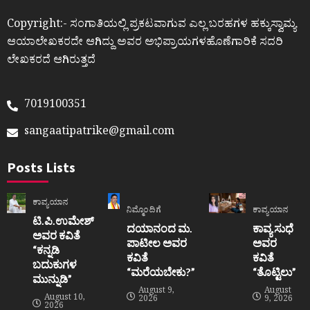
Copyright:- ಸಂಗಾತಿಯಲ್ಲಿ ಪ್ರಕಟವಾಗುವ ಎಲ್ಲ ಬರಹಗಳ ಹಕ್ಕುಸ್ವಾಮ್ಯ
ಆಯಾಲೇಖಕರದೇ ಆಗಿದ್ದು ಅವರ ಅಭಿಪ್ರಾಯಗಳಹೊಣೆಗಾರಿಕೆ ಸದರಿ
ಲೇಖಕರದೆ ಆಗಿರುತ್ತದೆ
7019100351
sangaatipatrike@gmail.com
Posts Lists
ಕಾವ್ಯಯಾನ
ನಿಮ್ಮೊಂದಿಗೆ
ಕಾವ್ಯಯಾನ
ಟಿ.ಪಿ.ಉಮೇಶ್
ದಯಾನಂದ ಮ.
ಕಾವ್ಯ ಸುಧೆ
ಅವರ ಕವಿತೆ
ಪಾಟೀಲ ಅವರ
ಅವರ
“ಕನ್ನಡಿ
ಕವಿತೆ
ಕವಿತೆ
ಬದುಕುಗಳ
“ಮರೆಯಬೇಕು?”
“ತೊಟ್ಟಿಲು”
ಮುನ್ನುಡಿ”
August 9,
August
August 10,
2026
9, 2026
2026