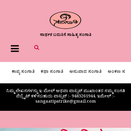
ಸಾರ್ಥಕ ಬದುಕಿಗೆ ಸಾಹಿತ್ಯ ಸಂಗಾತಿ
Menu
ಕಾವ್ಯ ಸಂಗಾತಿ
ಕಥಾ ಸಂಗಾತಿ
ಅನುವಾದ ಸಂಗಾತಿ
ಅಂಕಣ ಸಂಗಾ
ನಿಮ್ಮ ಲೇಖನಗಳನ್ನು ಇ-ಮೇಲ್ ಅಥವಾ ವಾಟ್ಸಪ್ ಮುಖಾಂತರ ನಮ್ಮ ಸಂಗತಿ
ವೆಬ್ಸೈಟ್ ಕಳಿಸಬಹುದು ವಾಟ್ಸಪ್‌ :- 9483261944, ಇಮೇಲ್ :-
sangaatipatrike@gmail.com