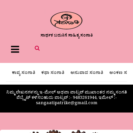
ಸಾರ್ಥಕ ಬದುಕಿಗೆ ಸಾಹಿತ್ಯ ಸಂಗಾತಿ
Menu
ಕಾವ್ಯ ಸಂಗಾತಿ
ಕಥಾ ಸಂಗಾತಿ
ಅನುವಾದ ಸಂಗಾತಿ
ಅಂಕಣ ಸಂಗಾ
ನಿಮ್ಮ ಲೇಖನಗಳನ್ನು ಇ-ಮೇಲ್ ಅಥವಾ ವಾಟ್ಸಪ್ ಮುಖಾಂತರ ನಮ್ಮ ಸಂಗತಿ
ವೆಬ್ಸೈಟ್ ಕಳಿಸಬಹುದು ವಾಟ್ಸಪ್‌ :- 9483261944, ಇಮೇಲ್ :-
sangaatipatrike@gmail.com