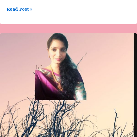
Read Post »
ಈ
ಸಂಜೆಗಳು