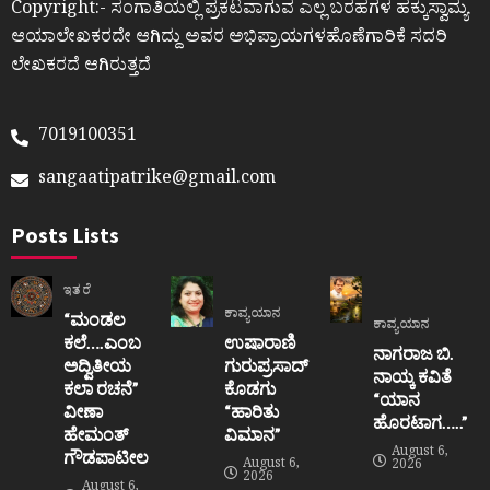
Copyright:- ಸಂಗಾತಿಯಲ್ಲಿ ಪ್ರಕಟವಾಗುವ ಎಲ್ಲ ಬರಹಗಳ ಹಕ್ಕುಸ್ವಾಮ್ಯ
ಆಯಾಲೇಖಕರದೇ ಆಗಿದ್ದು ಅವರ ಅಭಿಪ್ರಾಯಗಳಹೊಣೆಗಾರಿಕೆ ಸದರಿ
ಲೇಖಕರದೆ ಆಗಿರುತ್ತದೆ
7019100351
sangaatipatrike@gmail.com
Posts Lists
ಇತರೆ
ಕಾವ್ಯಯಾನ
“ಮಂಡಲ
ಕಾವ್ಯಯಾನ
ಕಲೆ….ಎಂಬ
ಉಷಾರಾಣಿ
ನಾಗರಾಜ ಬಿ.
ಅದ್ವಿತೀಯ
ಗುರುಪ್ರಸಾದ್
ನಾಯ್ಕ ಕವಿತೆ
ಕಲಾ ರಚನೆ”‌
ಕೊಡಗು
“ಯಾನ
ವೀಣಾ
“ಹಾರಿತು
ಹೊರಟಾಗ…..”
ಹೇಮಂತ್‌
ವಿಮಾನ”
August 6,
ಗೌಡಪಾಟೀಲ
August 6,
2026
2026
August 6,