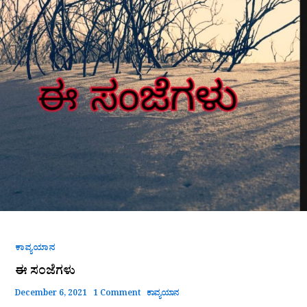
ಕಾವ್ಯಯಾನ
ಈ ಸಂಜೆಗಳು
December 6, 2021
1 Comment
ಕಾವ್ಯಯಾನ