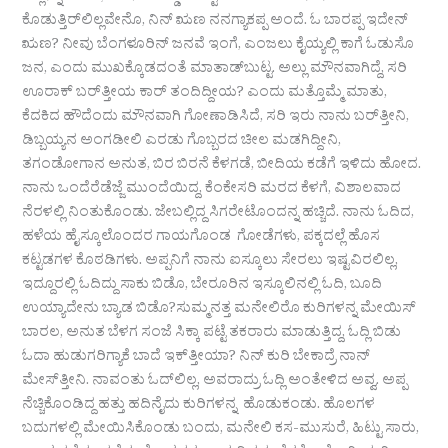
ಕೊಡುತ್ತಿರ್‌ಲಿಲ್ಲವೇನೊ, ನಿನ್ ಋಣ ನನಗ್ಯಾಕಪ್ಪ ಅಂದೆ. ಓ ಬಾರಪ್ಪ ಇದೇನ್
ಋಣ? ನೀವು ಬೆಂಗಳೂರಿನ್ ಜನವೆ ಇಂಗೆ, ಎಂಜಲು ಕೈಯ್ಯಲ್ಲಿ ಕಾಗೆ ಓಡುಸೊ
ಜನ, ಎಂದು ಮುಖಕ್ಕೊಡದಂತೆ ಮಾತಾಡ್‌ಬುಟ್ಟ. ಅಲ್ಲು ಮೌನವಾಗಿದ್ದೆ, ಸರಿ
ಊರಾಕ್ ಬರ್‌ತ್ತೀಯ ಕಾರ್ ತಂದಿದ್ದೀಯ? ಎಂದು ಮತ್ತೊಮ್ಮೆ ಮಾತು,
ಕೆದಕಿದ ಹೌದೆಂದು ಮೌನವಾಗಿ ಗೋಣಾಡಿಸಿದೆ, ಸರಿ ಇರು ನಾನು ಬರ್‌ತ್ತೀನಿ,
ಡಿಬ್ಬಯ್ಯನ ಅಂಗಡೀಲಿ ಎರಡು ಗೊಬ್ಬರದ ಚೀಲ ಮಡಗಿದ್ದೀನಿ,
ತಗಂಡೋಗಾನ ಅನುತ, ಬಿರ ಬಿರನೆ ಕೆಳಗಡೆ, ಬೀದಿಯ ಕಡೆಗೆ ಇಳಿದು ಹೋದ.
ನಾನು ಒಂದೆರೆಡೆಜ್ಜೆ ಮುಂದೆಯಿದ್ದ, ಕೆಂಕೇಸರಿ ಮರದ ಕೆಳಗೆ, ವಿಶಾಲವಾದ
ನೆರಳಲ್ಲಿ ನಿಂತುಕೊಂಡು. ಜೇಬಲ್ಲಿದ್ದ ಸಿಗರೇಟೊಂದನ್ನ ಹಚ್ಚಿದೆ. ನಾನು ಓದಿದ,
ಹಳೆಯ ಹೈಸ್ಕೂಲೊಂದರ ಗಾಯಗೊಂಡ ಗೋಡೆಗಳು, ಪಕ್ಕದಲ್ಲೆ ಹೊಸ
ಕಟ್ಟಡಗಳ ಕೊಠಡಿಗಳು. ಅಪ್ಪನಿಗೆ ನಾನು ಐಸ್ಕೂಲು ಸೇರಲು ಇಷ್ಟವಿರಲಿಲ್ಲ,
ಇದ್ದೂರಲ್ಲಿ ಓದಿದ್ದು ಸಾಕು ಬಿಡೊ, ಬೇರೂರಿನ ಇಸ್ಕೂಲಿನಲ್ಲಿ ಓದಿ, ಬೂದಿ
ಉಯ್ಯಾದೇನು ಬ್ಯಾಡ ಬಿಡೊ?ಸುಮ್ಮನತ್ತ ಮನೇಲಿರೊ ಕುರಿಗಳನ್ನ ಮೇಯಿಸ್
ಬಾರಲ, ಅನುತ ಬೆಳಗ ಸಂಜೆ ಸಿಕ್ಕಾ ಪಟ್ಟೆ ತಕರಾರು ಮಾಡುತ್ತಿದ್ದ, ಓದ್ಲಿ ಬಿಡು
ಓದಾ ಹುಡುಗರಿಗ್ಯಾಕೆ ಬಾದೆ ಇಕ್‌ತ್ತೀಯಾ? ನಿನ್ ಕುರಿ ಬೇಕಾದ್ರೆ ನಾನ್
ಮೇಸ್‌ತ್ತೀನಿ. ನಾವಂತು ಓದ್‌ಲಿಲ್ಲ, ಅವರಾದ್ರು ಓದ್ಲಿ ಅಂತೇಳಿದ ಅವ್ವ. ಅಪ್ಪ
ನೆಚ್ಚಿಕೊಂಡಿದ್ದ ಹತ್ತು ಹದಿನೈದು ಕುರಿಗಳನ್ನ ಹೊಡುಕಂಡು. ಹೊಲಗಳ
ಬದುಗಳಲ್ಲಿ ಮೇಯಿಸಿಕೊಂಡು ಬಂದು, ಮನೇಲಿ ಕಸ-ಮುಸುರೆ, ಹಿಟ್ಟು ಸಾರು,