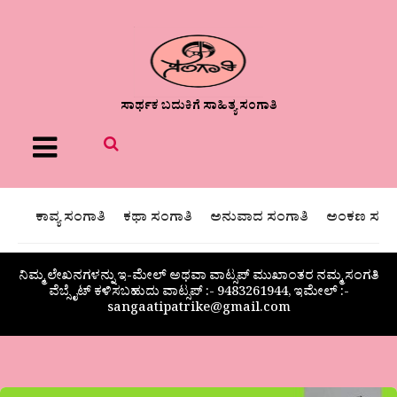
ಸಾರ್ಥಕ ಬದುಕಿಗೆ ಸಾಹಿತ್ಯ ಸಂಗಾತಿ
Menu
ಕಾವ್ಯ ಸಂಗಾತಿ
ಕಥಾ ಸಂಗಾತಿ
ಅನುವಾದ ಸಂಗಾತಿ
ಅಂಕಣ ಸಂಗಾ
ನಿಮ್ಮ ಲೇಖನಗಳನ್ನು ಇ-ಮೇಲ್ ಅಥವಾ ವಾಟ್ಸಪ್ ಮುಖಾಂತರ ನಮ್ಮ ಸಂಗತಿ
ವೆಬ್ಸೈಟ್ ಕಳಿಸಬಹುದು ವಾಟ್ಸಪ್‌ :- 9483261944, ಇಮೇಲ್ :-
sangaatipatrike@gmail.com