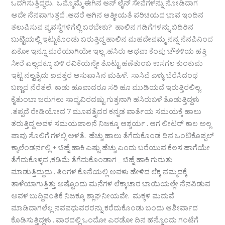
ಒದಗಿಸುತ್ತಿದ್ದರು. ಒಮ್ಮೊಮ್ಮೆ ಈಗಿನ ಆನ್ ಲೈನ್ ಸೇವೆಗಳನ್ನು ನೋಡಿದಾಗ
ಅದೇ ನೆನಪಾಗುತ್ತದೆ .ಆದರೆ ಆಗಿನ ಆತ್ಮೀಯತೆ ಪರಿಚಯದ ಭಾವ ಇಂದಿನ
ತಲುಪಿಸುವ ವ್ಯವಸ್ಥೆಗಳಿಗೆಲ್ಲಿ ಬರಬೇಕು? ಹಾಲಿನ ಗಡಿಗೆಗಳನ್ನು ಬಿದಿರಿನ
ಬುಟ್ಟಿಯಲ್ಲಿ ಇಟ್ಟುಕೊಂಡು ಬರುತ್ತಿದ್ದ ಹಾಲಿನ ಮಹದೇವಮ್ಮ ನನ್ನ ನೆನಪಿನಿಂದ
ಏಕೋ ಇನ್ನೂ ಮರೆಯಾಗಿಯೇ ಇಲ್ಲ .ಹಸಿರು ಅಥವಾ ಕೆಂಪು ಚೌಕಳಿಯ ಹತ್ತಿ
ಸೀರೆ ಎಲ್ಲದಕ್ಕೂ ಬಿಳಿ ರವಿಕೆಯನ್ನೇ ತೊಟ್ಟು ಹಣೆತುಂಬ ಕಾಸಗಲ ಕುಂಕುಮ
ಇಟ್ಟ ನಲ್ವತ್ತೈದು ಐವತ್ತರ ಆಸುಪಾಸಿನ ಮಹಿಳೆ. ಸಾಸಿವೆ ಎಳ್ಳು ಬೆರೆಸಿದಂಥ
ಬಣ್ಣದ ನೆರೆತಲೆ. ಕಾಡು ಹೂವಾದರೂ ಸರಿ ಹೂ ಮುಡಿಯದೆ ಇರುತ್ತಿರಲಿಲ್ಲ.
ಕೈತುಂಬಾ ಜರುಗಲು ಸಾಧ್ಯವಿರದಷ್ಟು ಗುತ್ತನಾಗಿ ಹಸಿರುಬಳೆ ತೊಡುತ್ತಿದ್ದಳು
.ತಪ್ಪದೆ ರೇಡಿಯೋದ 7 ಮೂವತ್ತೈದರ ಕನ್ನಡ ವಾರ್ತೆಯ ಸಮಯಕ್ಕೆ ಹಾಲು
ತರುತ್ತಿದ್ದ ಅವಳ ಸಮಯಪಾಲನೆ ನಿಜಕ್ಕೂ ಆಶ್ಚರ್ಯ . ಆಗ ಲೀಟರ್ ಕಾಲ ಅಲ್ಲ
ಪಾವು ಸೊಲಿಗೆ ಗಳಲ್ಲಿ ಅಳತೆ. ಹೆಚ್ಚು ಹಾಲು ತೆಗೆದುಕೊಂಡ ದಿನ ಒಂಟಿಕೊಪ್ಪಲ್
ಕ್ಯಾಲೆಂಡರ್ನಲ್ಲಿ + ಚಿಹ್ನೆ ಹಾಕಿ ಎಷ್ಟು ಹೆಚ್ಚು ಎಂದು ಬರೆಯುವ ಕೆಲಸ ಹಾಗೆಯೇ
ತೆಗೆದುಕೊಳ್ಳದ ,ಕಡಿಮೆ ತೆಗೆದುಕೊಂಡಾಗ _ ಚಿಹ್ನೆ ಹಾಕಿ ಗುರುತು
ಮಾಡುತ್ತಿದ್ದುದು . ತಿಂಗಳ ಕೊನೆಯಲ್ಲಿ ಅವಳು ಹೇಳಿದ ಲೆಕ್ಕ ನಮ್ಮದಕ್ಕೆ
ತಾಳೆಯಾಗುತ್ತಿತ್ತು ಅಷ್ಟೊಂದು ಮನೆಗಳ ಲೆಕ್ಕಾಚಾರ ಬಾಯಿಯಲ್ಲೇ ನೆನಪಿಡುವ
ಅವಳ ಬುದ್ದಿವಂತಿಕೆ ನಿಜಕ್ಕೂ ಶ್ಲಾಘನೀಯವೇ. ಮಕ್ಕಳ ಮದುವೆ
ಮಾಡಿದಾಗಲೆಲ್ಲ ನವವಧುವರರನ್ನು ಕರೆದುಕೊಂಡು ಬಂದು ಆಶೀರ್ವಾದ
ಕೊಡಿಸುತ್ತಿದ್ದಳು . ವಾರದಲ್ಲಿ ಒಂದೋ ಎರಡೋ ದಿನ ಹನ್ನೊಂದು ಗಂಟೆಗೆ