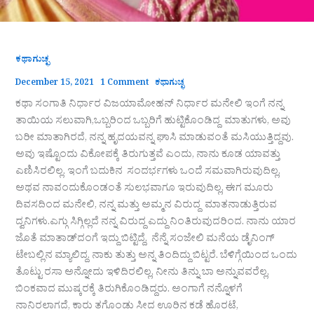
ಕಥಾಗುಚ್ಛ
December 15, 2021
1 Comment
ಕಥಾಗುಚ್ಛ
ಕಥಾ ಸಂಗಾತಿ ನಿರ್ಧಾರ ವಿಜಯಾಮೋಹನ್ ನಿರ್ಧಾರ ಮನೇಲಿ ಇಂಗೆ ನನ್ನ
ತಾಯಿಯ ಸಲುವಾಗಿ,ಒಬ್ಬರಿಂದ ಒಬ್ಬರಿಗೆ ಹುಟ್ಟಿಕೊಂಡಿದ್ದ ಮಾತುಗಳು, ಅವು
ಬರೀ ಮಾತಾಗಿರದೆ, ನನ್ನ ಹೃದಯವನ್ನ ಘಾಸಿ ಮಾಡುವಂತೆ ಮಸಿಯುತ್ತಿದ್ದವು.
ಅವು ಇಷ್ಟೊಂದು ವಿಕೋಪಕ್ಕೆ ತಿರುಗುತ್ತವೆ ಎಂದು, ನಾನು ಕೂಡ ಯಾವತ್ತು
ಎಣಿಸಿರಲಿಲ್ಲ. ಇಂಗೆ ಬದುಕಿನ ಸಂದರ್ಭಗಳು ಒಂದೆ ಸಮವಾಗಿರುವುದಿಲ್ಲ,
ಅಥವ ನಾವಂದುಕೊಂಡಂತೆ ಸುಲಭವಾಗೂ ಇರುವುದಿಲ್ಲ, ಈಗ ಮೂರು
ದಿವಸದಿಂದ ಮನೇಲಿ, ನನ್ನ ಮತ್ತು ಅಮ್ಮನ ವಿರುದ್ದ ಮಾತನಾಡುತ್ತಿರುವ
ದ್ವನಿಗಳು.ಎಗ್ಗು ಸಿಗ್ಗಿಲ್ಲದೆ ನನ್ನ ವಿರುದ್ದ ಎದ್ದು ನಿಂತಿರುವುದರಿಂದ. ನಾನು ಯಾರ
ಜೊತೆ ಮಾತಾಡ್‌ದಂಗೆ ಇದ್ದು ಬಿಟ್ಟಿದ್ದೆ, ನೆನ್ನೆ ಸಂಜೇಲಿ ಮನೆಯ ಡೈನಿಂಗ್
ಟೇಬಲ್ಲಿನ ಮ್ಯಾಲಿದ್ದ. ನಾಕು ತುತ್ತು ಅನ್ನ ತಿಂದಿದ್ದು ಬಿಟ್ಟರೆ. ಬೆಳಿಗ್ಗೆಯಿಂದ ಒಂದು
ತೊಟ್ಟು ರಸಾ ಅನ್ನೋದು ಇಳಿದಿರಲಿಲ್ಲ, ನೀನು ತಿನ್ನು ಬಾ ಅನ್ನುವವರೆಲ್ಲ,
ಬಿಂಕವಾದ ಮುಷ್ಕರಕ್ಕೆ ತಿರುಗಿಕೊಂಡಿದ್ದರು. ಅಂಗಾಗೆ ನನ್ನೊಳಗೆ
ನಾನಿರಲಾಗದೆ, ಕಾರು ತಗೊಂಡು ಸೀದ ಊರಿನ ಕಡೆ ಹೊರಟೆ,