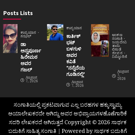
Posts Lists
ಕಾವ್ಯಯಾನ
ಕಾವ್ಯಯಾನ
ಅಂಕಣ
ಕಾರ್ತಿಕ್
ಗಝಲ್
ಸಂಗಾತಿ
ಭಟ್
ಜಯದೇವಿ
ಡಾ
ತಾಯಿ
ಬಳಗುಳಿ
ಲಿಗಾಡೆ
ಅನ್ನಪೂರ್ಣ
ಜೀವನ
ಅವರ
ಹಿರೇಮಠ
ನಿಮ್ಮೊಂದಿಗೆ
ಕವಿತೆ
ಅವರ
“ನನ್ನೆದೆಯ
ಗಜಲ್
August
ಗೂಡಿನಲ್ಲಿ”
7,
August
2026
7, 2026
August
7, 2026
ಸಂಗಾತಿಯಲ್ಲಿ ಪ್ರಕಟವಾಗುವ ಎಲ್ಲ ಬರಹಗಳ ಹಕ್ಕುಸ್ವಾಮ್ಯ
ಆಯಾಲೇಖಕರದೇ ಆಗಿದ್ದು ಅವರ ಅಭಿಪ್ರಾಯಗಳಹೊಣೆಗಾರಿಕೆ
ಸದರಿ ಲೇಖಕರದೆ ಆಗಿರುತ್ತದೆ Copyright © 2026 ಸಾರ್ಥಕ
ಬದುಕಿಗೆ ಸಾಹಿತ್ಯ ಸಂಗಾತಿ | Powered by ಸಾರ್ಥಕ ಬದುಕಿಗೆ