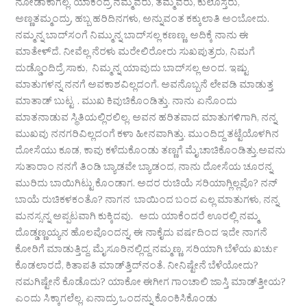
ನೋಡಾಕಾಗಲ್ಲ. ಯಾಕಂದ್ರೆ ನಮ್ಮವರು, ತಮ್ಮವರು, ಕುಲೊಸ್ತರು,
ಅಣ್ಣತಮ್ಮಂದ್ರು, ಹಬ್ಬ ಹರಿದಿನಗಳು, ಅನ್ನುವಂತ ಕಕ್ಕುಲಾತಿ ಅಂಬೋದು.
ನಮ್ಮನ್ನ ಬಾದ್‌ಸಂಗೆ ನಿಮ್ಮುನ್ನ ಬಾದ್‌ಸಲ್ಲ ಕಣಣ್ಣ, ಅದಿಕ್ಕೆ ನಾನು ಈ
ಮಾತೇಳ್‌ದೆ. ನೀವೆಲ್ಲ ನೆರಳು ಮರೇಲಿರೋರು ಸುಖಪುತ್ರರು, ನಿಮಗೆ
ದುಡ್ಡೊಂದಿದ್ರೆ ಸಾಕು, ನಿಮ್ಮನ್ನ ಯಾವುದು ಬಾದ್‌ಸಲ್ಲ ಅಂದ. ಇಷ್ಟು
ಮಾತುಗಳನ್ನ ನನಗೆ ಅವಕಾಶವಿಲ್ಲದಂಗೆ. ಅವನೊಬ್ಬನೆ ಲೇವಡಿ ಮಾಡುತ್ತ
ಮಾತಾಡ್ ಬುಟ್ಟ . ಮುಖ ಕಿವುಚಿಕೊಂಡಿತ್ತು. ನಾನು ಏನೊಂದು
ಮಾತನಾಡುವ ಸ್ಥಿತಿಯಲ್ಲಿರಲಿಲ್ಲ. ಅವನ ಹರಿತವಾದ ಮಾತುಗಳಿಗಾಗಿ, ನನ್ನ
ಮುಖವು ನನಗರಿವಿಲ್ಲದಂಗೆ ಕಳಾ ಹೀನವಾಗಿತ್ತು. ಮುಂದಿದ್ದ ತಟ್ಟೆಯೊಳಗಿನ
ದೋಸೆಯು ಕೂಡ, ಕಾವು ಕಳೆದುಕೊಂಡು ತಣ್ಣಗೆ ಮೈ ಚಾಚಿಕೊಂಡಿತ್ತು.ಅವನು
ಸುತಾರಾಂ ನನಗೆ ತಿಂಡಿ ಬ್ಯಾಡವೇ ಬ್ಯಾಡಂದ, ನಾನು ದೋಸೆಯ ಚೂರನ್ನ
ಮುರಿದು ಬಾಯಿಗಿಟ್ಟು ಕೊಂಡಾಗ. ಅದರ ರುಚಿಯೆ ಸರಿಯಾಗ್ಲಿಲ್ಲವೊ? ನನ್
ಬಾಯೆ ರುಚಿಕಳಕಂತೊ? ನಾಗನ ಬಾಯಿಂದ ಬಂದ ಎಲ್ಲ ಮಾತುಗಳು, ನನ್ನ
ಮನಸ್ಸನ್ನ ಅಪ್ಪಟವಾಗಿ ಕುಕ್ಕಿದವು. ಅದು ಯಾಕೆಂದರೆ ಊರಲ್ಲಿ ನಮ್ಮ
ದೊಡ್ಡಣ್ಣಯ್ಯನ ಹೊಲವೊಂದನ್ನ, ಈ ನಾಕೈದು ವರ್ಷದಿಂದ ಇದೇ ನಾಗನೆ
ಕೋರಿಗೆ ಮಾಡುತ್ತಿದ್ದ. ಮೈಸೂರಿನಲ್ಲಿದ್ದ ನಮ್ಮಣ್ಣ, ಸರಿಯಾಗಿ ಬೆಳೆಯ ಖರ್ಚು
ಕೊಡಲಾರದೆ, ಕಿತಾಪತಿ ಮಾಡ್‌ತ್ತಿದ್‌ನಂತೆ. ನೀನಿಷ್ಟೇನೆ ಬೆಳೆಯೋದು?
ನಮಗಿಷ್ಟೇನೆ ಕೊಡೊದು? ಯಾಕೋ ಈಗೀಗ ಗಾಂಚಾಲಿ ಜಾಸ್ತಿ ಮಾಡ್‌ತ್ತೀಯ?
ಎಂದು ಸಿಕ್ಕಾಗಲೆಲ್ಲ, ಏನಾದ್ರು ಒಂದನ್ನು ಕೊಂಕಿಸಿಕೊಂಡು