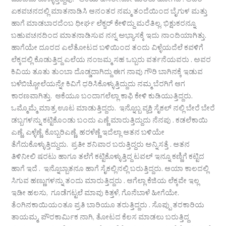
ಮುಡಿದು ಕೊಳ್ಳುತ್ತಿದ್ದೆವು. ಆಕೆಯ ಹೆಸರೇನೋ ಮರೆತು ಹೋಗಿದೆ . ಆದರೆ
ಏಕವಚನದಲ್ಲಿ ಮಾತನಾಡಿಸಿ ಆನಂತರ ನಮ್ಮ ತಂದೆಯಿಂದ ಬೈಗುಳ ಮತ್ತು
ಹಾಗೆ ಮಾಡಬಾರದೆಂಬ ಧೀರ್ಘ ಲೆಕ್ಚರ್ ಕೇಳಿದ್ದು ಮರೆತಿಲ್ಲ. ಭಿಕ್ಷುಕರನ್ನೂ
ಬಹುವಚನದಿಂದ ಮಾತನಾಡಿಸುವ ನನ್ನ ಅಭ್ಯಾಸಕ್ಕೆ ಇದು ನಾಂದಿಯಾಗಿತ್ತು.
ಹಾಗೆಯೇ ದೂರದ ಎಲೆತೋಟದ ಬಳಿಯಿಂದ ತಂದು ವಿಳ್ಳೆಯದೆಲೆ ಕವಳಿಗೆ
ಲೆಕ್ಕದಲ್ಲಿ ಕೊಡುತ್ತಿದ್ದ ಎಲೆಯ ನಂಜಮ್ಮ ಸಹ ಒಬ್ಬರು ವರ್ತನೆಯವರು . ಅವರ
ಕಿವಿಯ ತೂತು ತುಂಬಾ ದೊಡ್ಡದಾಗಿದ್ದು ಈಗ ನಾವು ಗೌರಿ ಬಾಗಿನಕ್ಕೆ ಇಡುವ
ಬಳೆಬಿಚ್ಚೋಲೆಯನ್ನೇ ಕಿವಿಗೆ ಧರಿಸಿಕೊಳ್ಳುತ್ತಿದ್ದುದು ನಮ್ಮ ಬೆರಗಿಗೆ ಆಗ
ಕಾರಣವಾಗಿತ್ತು. ಆಕೆಯೂ ಬಂದಾಗಲೆಲ್ಲಾ ಕಾಫಿ ಕೇಳಿ ಕುಡಿಯುತ್ತಿದ್ದರು.
ಒಮ್ಮೊಮ್ಮೆ ಮಾತ್ರ ಊಟ ಮಾಡುತ್ತಿದ್ದರು. ಇನ್ನೊಬ್ಬ ವ್ಯಕ್ತಿ ಸೈಕಲ್ ನಲ್ಲಿ ಬೇರೆ ಬೇರೆ
ಡಬ್ಬಗಳನ್ನು ಕಟ್ಟಿಕೊಂಡು ಬಂದು ಎಣ್ಣೆ ಮಾರುತ್ತಿದ್ದುದು ನೆನಪು . ಕಡಲೆಕಾಯಿ
ಎಣ್ಣೆ, ಎಳ್ಳೆಣ್ಣೆ, ಕೊಬ್ಬರಿಎಣ್ಣೆ, ಹರಳೆಣ್ಣೆ ಇದೆಲ್ಲಾ ಆತನ ಬಳಿಯೇ
ತೆಗೆದುಕೊಳ್ಳುತ್ತಿದ್ದುದು. ಪ್ರತೀ ಶನಿವಾರ ಬರುತ್ತಿದ್ದರು ಅನ್ನಿಸತ್ತೆ . ಆತನ
ತಿಳಿನೀಲಿ ಷರಟು ಹಾಗೂ ತಲೆಗೆ ಕಟ್ಟಿಕೊಳ್ಳುತ್ತಿದ್ದ ಟವಲ್ ಇನ್ನೂ ಕಣ್ಣಿಗೆ ಕಟ್ಟಿದ
ಹಾಗೆ ಇದೆ . ಇನ್ನೊಬ್ಬಾತನೂ ಹಾಗೆ ಸೈಕಲ್ಲಿನಲ್ಲಿ ಬರುತ್ತಿದ್ದರು. ಆಯಾ ಕಾಲದಲ್ಲಿ
ಸಿಗುವ ಹಣ್ಣುಗಳನ್ನು ತಂದು ಮಾರುತ್ತಿದ್ದರು . ಆಗೆಲ್ಲಾ ಕೆಜಿಯ ಲೆಕ್ಕವೇ ಇಲ್ಲ
ಇಡೀ ಹಲಸು, ಗೂಡೆಗಟ್ಟಲೆ ಮಾವು ಕಿತ್ತಳೆ, ಗೊನೆಬಾಳೆ ಹೀಗೆಯೇ.
ತೆಂಗಿನಕಾಯಿಯಂತೂ ಪ್ರತಿ ಬಾರಿಯೂ ತರುತ್ತಿದ್ದರು . ಸೊಪ್ಪು ತರಕಾರಿಯ
ತಾಯಮ್ಮ, ಪೌರಕಾರ್ಮಿಕ ನಾಗಿ, ತೋಟದ ಕೆಲಸ ಮಾಡಲು ಬರುತ್ತಿದ್ದ