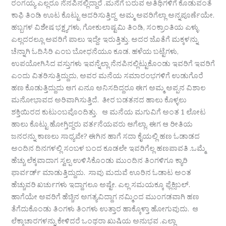
ರಂಗಯ್ಯ ಎಲ್ಲರೂ ನೆನಪಿನಲ್ಲಿದ್ದಾರೆ .ಮನೆಗೆ ಬರುವ ಅತಿಥಿಗಳಿಗೆ ಕೊಡುವಂತೆ
ಕಾಫಿ ತಿಂಡಿ ಊಟ ಕೊಟ್ಟು ಆದರಿಸುತ್ತಿದ್ದ ಅಮ್ಮ ಅವರಿಗೆಲ್ಲಾ ಅನ್ನಪೂರ್ಣೆಯೇ.
ಹಬ್ಬಗಳ ವಿಶೇಷ ಭಕ್ಷ್ಯಗಳು, ಗೋಕುಲಾಷ್ಟಮಿ ತಿಂಡಿ, ಸಂಕ್ರಾಂತಿಯ ಎಳ್ಳು
ಎಲ್ಲದರಲ್ಲೂ ಅವರಿಗೆ ಪಾಲು ಇದ್ದೇ ಇರುತ್ತಿತ್ತು. ಅದರ ಜೊತೆಗೆ ಮಕ್ಕಳನ್ನು
ಚೆನ್ನಾಗಿ ಓದಿಸಿರಿ ಎಂಬ ಬೋಧನೆಯೂ ಕೂಡ. ಹಳೆಯ ಬಟ್ಟೆಗಳು,
ಉಪಯೋಗಿಸಿದ ವಸ್ತುಗಳು ಇವನ್ನೆಲ್ಲಾ ನೆನಪಿನಲ್ಲಿಟ್ಟುಕೊಂಡು ಇವರಿಗೆ ಇವರಿಗೆ
ಎಂದು ವಿತರಿಸುತ್ತಿದ್ದುದು, ಅವರ ಮನೆಯ ಸಮಾರಂಭಗಳಿಗೆ ಉಡುಗೊರೆ
ಹಣ ಕೊಡುತ್ತಿದ್ದುದು ಆಗ ಏನೂ ಅನಿಸದಿದ್ದರೂ ಈಗ ಅಮ್ಮ ಅಪ್ಪನ ವಿಶಾಲ
ಮನೋಭಾವದ ಅರಿವಾಗಿಸುತ್ತಿದೆ. ತೀರ ಬಡತನದ ಹಾಲು ಕೊಳ್ಳಲು
ಶಕ್ತಿಯಿರದ ಕುಟುಂಬವೊಂದಿತ್ತು. ಆ ಮನೆಯ ಮಗುವಿಗೆ ಅಂತ 1 ಲೋಟ
ಹಾಲು ಕೊಟ್ಟು ಹೋಗ್ತಿದ್ದರು ವರ್ತನೆಯವರು ಆಗೆಲ್ಲಾ. ಈಗ ಆ ರೀತಿಯ
ಜನರನ್ನು ಕಾಣಲು ಸಾಧ್ಯವೇ? ಈಗಿನ ಹಾಗೆ ಸದಾ ಕೈಯಲ್ಲಿ ಹಣ ಓಡಾಡದ
ಅಂದಿನ ದಿನಗಳಲ್ಲಿ ಸಂಬಳ ಬಂದ ಕೂಡಲೇ ಇವರಿಗೆಲ್ಲ ಹಣಪಾವತಿ .ಒಮ್ಮೆ
ಹೆಚ್ಚು ಲೆಕ್ಕವಾದಾಗ ಸ್ವಲ್ಪ ಉಳಿಸಿಕೊಂಡು ಮುಂದಿನ ತಿಂಗಳಿಗೂ ಕ್ಯಾರಿ
ಫಾರ್ವರ್ಡ್ ಮಾಡುತ್ತಿದ್ದುದು. ಸಾವು ಮದುವೆ ಊರಿನ ಓಡಾಟ ಅಂತ
ಹೆಚ್ಚುವರಿ ಖರ್ಚುಗಳು ಇದ್ದಾಗಲೂ ಅಷ್ಟೇ. ಎಲ್ಲ ಸಮಯಕ್ಕೂ ಫ್ಲೆಕ್ಸಿಬಲ್.
ಹಾಗೆಯೇ ಅವರಿಗೆ ಹೆಚ್ಚಿನ ಅಗತ್ಯವಿದ್ದಾಗ ನಮ್ಮಿಂದ ಮುಂಗಡವಾಗಿ ಹಣ
ತೆಗೆದುಕೊಂಡು ತಿಂಗಳು ತಿಂಗಳು ಉತ್ತಾರ ಹಾಕ್ಕೊಳ್ತಾ ಹೋಗುವುದು. ಆ
ಲೆಕ್ಕಾಚಾರಗಳನ್ನು ಕೇಳಿದರೆ ಒಂಥರಾ ಖುಷಿಯ ಅನುಭವ .ಎಲ್ಲಾ