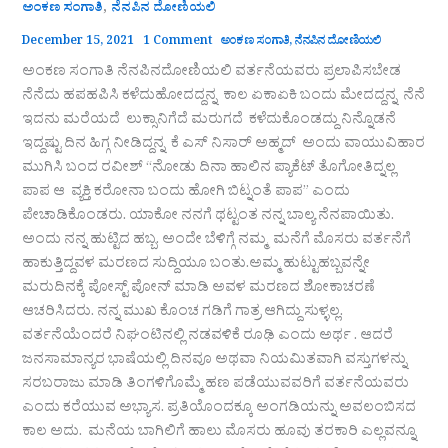
,
ಅಂಕಣ ಸಂಗಾತಿ
ನೆನಪಿನ ದೋಣಿಯಲಿ
December 15, 2021
1 Comment
ಅಂಕಣ ಸಂಗಾತಿ
,
ನೆನಪಿನ ದೋಣಿಯಲಿ
ಅಂಕಣ ಸಂಗಾತಿ ನೆನಪಿನದೋಣಿಯಲಿ ವರ್ತನೆಯವರು ಪ್ರಲಾಪಿಸಬೇಡ
ನೆನೆದು ಹಪಹಪಿಸಿ ಕಳೆದುಹೋದದ್ದನ್ನ ಕಾಲ ಏಕಾಏಕಿ ಬಂದು ಮೇದದ್ದನ್ನ ನೆನೆ
ಇದನು ಮರೆಯದೆ ಲುಕ್ಸಾನಿಗೆದೆ ಮರುಗದೆ ಕಳೆದುಕೊಂಡದ್ದು ನಿನ್ನೊಡನೆ
ಇದ್ದಷ್ಟು ದಿನ ಹಿಗ್ಗ ನೀಡಿದ್ದನ್ನ ಕೆ ಎಸ್ ನಿಸಾರ್ ಅಹ್ಮದ್ ಅಂದು ವಾಯುವಿಹಾರ
ಮುಗಿಸಿ ಬಂದ ರವೀಶ್ “ನೋಡು ದಿನಾ ಹಾಲಿನ ಪ್ಯಾಕೆಟ್ ತೊಗೋತಿದ್ನಲ್ಲ
ಪಾಪ ಆ ವ್ಯಕ್ತಿ ಕರೋನಾ ಬಂದು ಹೋಗಿ ಬಿಟ್ನಂತೆ ಪಾಪ” ಎಂದು
ಪೇಚಾಡಿಕೊಂಡರು. ಯಾಕೋ ನನಗೆ ಥಟ್ಟಂತ ನನ್ನ ಬಾಲ್ಯ ನೆನಪಾಯಿತು.
ಅಂದು ನನ್ನ ಹುಟ್ಟಿದ ಹಬ್ಬ. ಅಂದೇ ಬೆಳಿಗ್ಗೆ ನಮ್ಮ ಮನೆಗೆ ಮೊಸರು ವರ್ತನೆಗೆ
ಹಾಕುತ್ತಿದ್ದವಳ ಮರಣದ ಸುದ್ದಿಯೂ ಬಂತು.ಅಮ್ಮ ಹುಟ್ಟುಹಬ್ಬವನ್ನೇ
ಮರುದಿನಕ್ಕೆ ಪೋಸ್ಟ್ ಪೋನ್ ಮಾಡಿ ಅವಳ ಮರಣದ ಶೋಕಾಚರಣೆ
ಆಚರಿಸಿದರು. ನನ್ನ ಮುಖ ಕೊಂಚ ಗಡಿಗೆ ಗಾತ್ರ ಆಗಿದ್ದು ಸುಳ್ಳಲ್ಲ.
ವರ್ತನೆಯೆಂದರೆ ನಿಘಂಟಿನಲ್ಲಿ ನಡವಳಿಕೆ ರೂಢಿ ಎಂದು ಅರ್ಥ . ಆದರೆ
ಜನಸಾಮಾನ್ಯರ ಭಾಷೆಯಲ್ಲಿ ದಿನವೂ ಅಥವಾ ನಿಯಮಿತವಾಗಿ ವಸ್ತುಗಳನ್ನು
ಸರಬರಾಜು ಮಾಡಿ ತಿಂಗಳಿಗೊಮ್ಮೆ ಹಣ ಪಡೆಯುವವರಿಗೆ ವರ್ತನೆಯವರು
ಎಂದು ಕರೆಯುವ ಅಭ್ಯಾಸ. ಪ್ರತಿಯೊಂದಕ್ಕೂ ಅಂಗಡಿಯನ್ನು ಅವಲಂಬಿಸದ
ಕಾಲ ಅದು. ಮನೆಯ ಬಾಗಿಲಿಗೆ ಹಾಲು ಮೊಸರು ಹೂವು ತರಕಾರಿ ಎಲ್ಲವನ್ನೂ