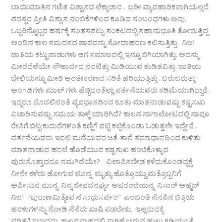
ಬಾಯಿಮಾತಿನ ಗಣಿತ ವಿಶ್ವಾಸದ ಲೆಕ್ಕಾಚಾರ . ಬರೀ ವ್ಯಾವಹಾರಿಕವಾಗಿಯಲ್ಲದೆ
ಪರಸ್ಪರ ಪ್ರೀತಿ ವಿಶ್ವಾಸ ನಂಬಿಕೆಗಳಿಂದ ಕೂಡಿದ ಸಂಬಂಧಗಳು ಅವು.
ಒಬ್ಬರಿನ್ನೊಬ್ಬರ ಹರ್ಷಕ್ಕೆ ಸಂತಸಪಟ್ಟು ಸಂಕಟದಲ್ಲಿ ಸಹಾನುಭೂತಿ ತೋರುತ್ತಿದ್ದ
ಅಂದಿನ ಕಾಲ ಸಮರಸದ ಪಾಠವನ್ನು ಸೋದಾಹರಣ ಕಲಿಸುತ್ತಿತ್ತು. ನಿಜ!
ಜಾತಿಯ ಕಟ್ಟುಪಾಡುಗಳು ಆಗ ಸಮಾಜದಲ್ಲಿ ಇನ್ನೂ ಬಿಗಿಯಾಗಿತ್ತು. ಅದನ್ನು
ಮೀರದೆಲೆಯೇ ಸೌಹಾರ್ದದ ನಂಟಿತ್ತು ಮಿಡಿಯುವ ತುಡಿತವಿತ್ತು. ಜಾತಿಯ
ಬೇಲಿಯನ್ನೂ ಮೀರಿ ಅಂತಃಕರಣದ ಸರಿತೆ ಹರಿಯುತ್ತಿತ್ತು . ಬರುಬರುತ್ತಾ
ಅಂಗಡಿಗಳು ಮಾಲ್ ಗಳು ಹೆಚ್ಚಿದಂತೆಲ್ಲಾ ವರ್ತನೆಯವರು ಕಡಿಮೆಯಾಗಿದ್ದಾರೆ .
ಇದ್ದರೂ ಮೊದಲಿನಂತೆ ವ್ಯವಧಾನದಿಂದ ಕೂತು ಮಾತನಾಡುವಷ್ಟು ಕಷ್ಟಸುಖ
ವಿಚಾರಿಸುವಷ್ಟು ಸಮಯ ತಾಳ್ಮೆ ಯಾರಿಗಿದೆ? ಕಾಲನ ನಾಗಾಲೋಟದಲ್ಲಿ ನಾವೂ
ರೇಸಿಗೆ ಬಿಟ್ಟ ಕುದುರೆಗಳಂತೆ ಕಣ್ಣಿಗೆ ಪಟ್ಟಿ ಕಟ್ಟಿಕೊಂಡು ಓಡುತ್ತಲೇ ಇದ್ದೇವೆ .
ವರ್ತನೆಯವರು ಇರಲಿ ಮನೆಯವರ ಜತೆ ತಾನೆ ಸಮಾಧಾನದಿಂದ ಕುಳಿತು
ಮಾತನಾಡುವ ಹರಟೆ ಹೊಡೆಯುವ ಕಷ್ಟಸುಖ ಹಂಚಿಕೊಳ್ಳುವ
ಪುರುಸೊತ್ತಾದರೂ ನಮಗಿದೆಯೇ? ವಿಲಾಪಿಸಬೇಡ ಕಳೆದುಕೊಂಡದ್ದಕ್ಕೆ
ನೀನೇ ಕಳೆದು ಹೋಗುವ ಮುನ್ನ ಮೃತ್ಯು ಹೊತ್ತೊಯ್ದು ಮತ್ತೊಬ್ಬನಿಗೆ
ಅರ್ಪಿಸುವ ಮುನ್ನ ನಿನ್ನ ಜೀವದನರ್ಘ್ಯ ಅಪರಂಜಿಯನ್ನ ನಿಸಾರ್ ಅಹ್ಮದ್
ನಿಜ! “ಪುರಾಣಮಿತ್ಯೇವ ನ ಸಾಧುಸರ್ವಂ” ಎಂಬಂತೆ ನೆನಪಿನ ಭಿತ್ತಿಯ
ಹರಳುಗಳನ್ನು ನೋಡಿ ನೆನೆದು ಖುಷಿ ಪಡಬೇಕು. ಇಲ್ಲದುದಕ್ಕೆ