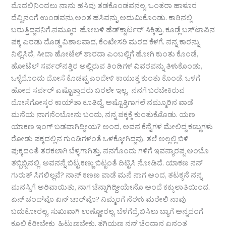
ಮೊದಲಿನಿಂದಲು ನಾನು ಹಸಿವು ತಡಕೊಂಡವನಲ್ಲ. ಒಂತರಾ ಹಾಳೂರ
ದೆವ್ವಿನಂಗೆ ಉಂಡವನು,ಅಂತ ಹಸಿವನ್ನು ಅದುಮಿಕೊಂಡು. ಕಾರಿನಲ್ಲಿ
ಬರುತ್ತಿದ್ದವನಿಗೆ.ನಮ್ಮೂರ ಹೋಬಳಿ ಹೆಡ್‌ಕ್ವಾರ್ಟರ್ ಸಿಕ್ಕಿತ್ತು, ಕೂಡ್ಲೆ ಬಸ್‌ಟಾಪಿನ
ಪಕ್ಕ ಎರಡು ದೊಡ್ಡ ವಿಶಾಲವಾದ, ಕೆಂಖೇಸರಿ ಮರದ ಕೆಳಗೆ. ನನ್ನ ಕಾರನ್ನು
ನಿಲ್ಲಿಸಿದೆ, ಸೀದಾ ಹೋಟೆಲ್ ಶಾರದಾ ಎಂಬಲ್ಲಿಗೆ ಹೋಗಿ ಕುಂತು ಕೊಂಡೆ,
ಹೋಟೆಲ್ ಸರ್ವರ್‌ನತ್ತಿರ ಅಲ್ಲಿರುವ ತಿಂಡಿಗಳ ವಿವರವನ್ನು ತಿಳುಕೊಂಡು,
ಒಳ್ಳೆದೊಂದು ದೋಸೆ ಕೊಡಪ್ಪ ಎಂದೇಳಿ ಕಾಯುತ್ತ ಕುಂತು ಕೊಂಡೆ. ಒಳಗೆ
ಹೋದ ಸರ್ವರ್ ಎಷ್ಟೊತ್ತಾದರು ಬರಲೇ ಇಲ್ಲ, ನನಗೆ ಬರಬೇಕಿರುವ
ದೋಸೆಗೋಸ್ಕರ ಕಾಯ್‌ತಾ ಕೂತಿದ್ದೆ, ಅಷ್ಟೊತ್ತಿಗಾಗಲೆ ನಮ್ಮೂರಿನ ವಾಡೆ
ಮನೆಯ ನಾಗನೆಂಬೋನು ಬಂದು, ನನ್ನ ಪಕ್ಕಕ್ಕೆ ಕುಂತುಕೊೊಡು. ಯಣ
ಯಾಕಣ ಇಂಗ್ ಬಡವಾಗಿದ್ದೀಯ? ಅಂದ, ಅವನ ಕೆನ್ನೆಗಳ ಮೇಲಿದ್ದ ಕಣ್ಣುಗಳು
ರೋಡು ಪಕ್ಕದಲ್ಲಿನ ಗುಂಡಿಗಳಂತೆ ಒಳಕ್ಕೋಗಿದ್ದವು. ತಲೆ ಅಲ್ಲಲ್ಲಿ ಬಿಳಿ
ಪುಕ್ಕದಂತೆ ತರಕಲಾಗಿ ಬೆಳ್ಳಗಾಗಿತ್ತು, ನನಗೊಂದು ಗಳಿಗೆ ಇವನ್ಯಾರಪ್ಪ ಅಂಬೊ
ತಬ್ಬಿಬ್ಬಿನಲ್ಲಿ. ಅವನನ್ನೆ ಬಿಟ್ಟ ಕಣ್ಣು ಬಿಟ್ಟಂತೆ ದಿಟ್ಟಿಸಿ ನೋಡಿದೆ. ಯಾಕಣ ನನ್
ಗುರುತ್ ಸಿಗಲಿಲ್ಲವೆ? ನಾನ್ ಕಣಣ ವಾಡೆ ಮನೆ ನಾಗ ಅಂದ, ತಟಕ್ಕನೆ ನನ್ನ
ಮನಸ್ಸಿಗೆ ಅರಿವಾಯಿತು, ನಾಗ ಚೆನ್ನಾಗಿದ್ದೀಯೇನೊ ಅಂದೆ ಕಕ್ಕುಲಾತಿಯಿಂದ.
ಏನ್ ಚಂದ್‌ವೊ ಏನ್ ಚಾರ್‌ವೊ? ನಿಮ್ಮಂಗೆ ನೆರಳು ಮರೇಲಿ ನಾವು
ಬದುಕೋರಲ್ಲ, ಸುಖುವಾಗಿ ಉಣ್ಣೋರಲ್ಲ, ಬೆಳಗೆದ್ರೆ ಬಿಸಿಲು ಬ್ಯಾಗೆ ಅನ್ನದಂಗೆ
ಕೂಲಿ ಕೆರೀಬೇಕು ಹಿಟ್ಟುಣ್ಣಬೇಕು. ತಗಿಯಣ ನನ್ ಚೆಂದಾನ ಏನಂತ