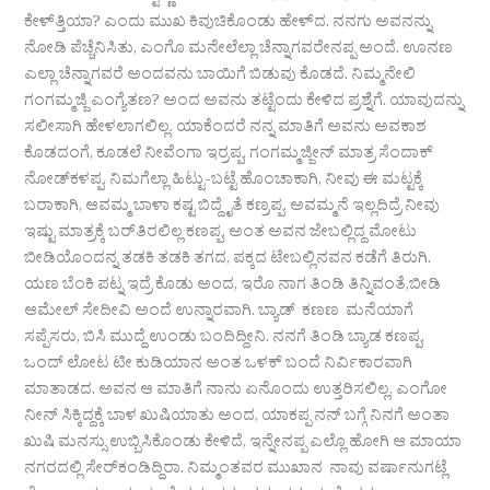
ಕೇಳ್‌ತ್ತಿಯಾ? ಎಂದು ಮುಖ ಕಿವುಚಿಕೊಂಡು ಹೇಳ್‌ದ. ನನಗು ಅವನನ್ನು
ನೋಡಿ ಪೆಚ್ಚೆನಿಸಿತು, ಎಂಗೊ ಮನೇಲೆಲ್ಲಾ ಚೆನ್ನಾಗವರೇನಪ್ಪ ಅಂದೆ. ಊನಣ
ಎಲ್ಲಾ ಚೆನ್ನಾಗವರೆ ಅಂದವನು ಬಾಯಿಗೆ ಬಿಡುವು ಕೊಡದೆ. ನಿಮ್ಮನೇಲಿ
ಗಂಗಮ್ಮಜ್ಜಿ ಎಂಗ್ಯೆತಣ? ಅಂದ ಅವನು ತಟ್ಟೆಂದು ಕೇಳಿದ ಪ್ರಶ್ನೆಗೆ. ಯಾವುದನ್ನು
ಸಲೀಸಾಗಿ ಹೇಳಲಾಗಲಿಲ್ಲ. ಯಾಕೆಂದರೆ ನನ್ನ ಮಾತಿಗೆ ಅವನು ಅವಕಾಶ
ಕೊಡದಂಗೆ, ಕೂಡಲೆ ನೀವೆಂಗಾ ಇರ‍್ರಪ್ಪ, ಗಂಗಮ್ಮಜ್ಜೀನ್ ಮಾತ್ರ ಸೆಂದಾಕ್
ನೋಡ್‌ಕಳಪ್ಪ. ನಿಮಗೆಲ್ಲಾ ಹಿಟ್ಟು-ಬಟ್ಟೆ ಹೊಂಚಾಕಾಗಿ, ನೀವು ಈ ಮಟ್ಟಕ್ಕೆ
ಬರಾಕಾಗಿ, ಆವಮ್ಮ ಬಾಳಾ ಕಷ್ಟ ಬಿದ್ದೈತೆ ಕಣ್ರಪ್ಪ. ಅವಮ್ಮನೆ ಇಲ್ಲದಿದ್ರೆ ನೀವು
ಇಷ್ಟು ಮಾತ್ರಕ್ಕೆ ಬರ್‌ತಿರಲಿಲ್ಲ ಕಣಪ್ಪ, ಅಂತ ಅವನ ಜೇಬಲ್ಲಿದ್ದ ಮೋಟು
ಬೀಡಿಯೊಂದನ್ನ ತಡಕಿ ತಡಕಿ ತಗದ, ಪಕ್ಕದ ಟೇಬಲ್ಲಿನವನ ಕಡೆಗೆ ತಿರುಗಿ.
ಯಣ ಬೆಂಕಿ ಪಟ್ನ ಇದ್ರೆ ಕೊಡು ಅಂದ, ಇರೊ ನಾಗ ತಿಂಡಿ ತಿನ್ನಿವಂತೆ,ಬೀಡಿ
ಆಮೇಲ್ ಸೇದೀವಿ ಅಂದೆ ಉನ್ನಾರವಾಗಿ. ಬ್ಯಾಡ್ ಕಣಣ ಮನೆಯಾಗೆ
ಸಪ್ಪೆಸರು, ಬಿಸಿ ಮುದ್ದೆ ಉಂಡು ಬಂದಿದ್ದೀನಿ. ನನಗೆ ತಿಂಡಿ ಬ್ಯಾಡ ಕಣಪ್ಪ,
ಒಂದ್ ಲೋಟ ಟೀ ಕುಡಿಯಾನ ಅಂತ ಒಳಕ್ ಬಂದೆ ನಿರ್ವಿಕಾರವಾಗಿ
ಮಾತಾಡದ. ಅವನ ಆ ಮಾತಿಗೆ ನಾನು ಏನೊಂದು ಉತ್ತರಿಸಲಿಲ್ಲ, ಎಂಗೋ
ನೀನ್ ಸಿಕ್ಕಿದ್ದಕ್ಕೆ ಬಾಳ ಖುಷಿಯಾತು ಅಂದ, ಯಾಕಪ್ಪ ನನ್ ಬಗ್ಗೆ ನಿನಗೆ ಅಂತಾ
ಖುಷಿ ಮನಸ್ಸು ಉಬ್ಬಿಸಿಕೊಂಡು ಕೇಳಿದೆ, ಇನ್ನೇನಪ್ಪ ಎಲ್ಲೊ ಹೋಗಿ ಆ ಮಾಯಾ
ನಗರದಲ್ಲಿ ಸೇರ್‌ಕಂಡಿದ್ದಿರಾ. ನಿಮ್ಮಂತವರ ಮುಖಾನ ನಾವು ವರ್ಷಾನುಗಟ್ಲೆ