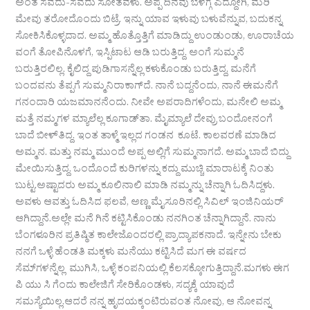
ಅಂತ ಸವೆದು-ಸವೆದು ಸೋತವಳು. ಅಪ್ಪ ದಿನವು ಬೆಳಗ್ಗೆ ಎದ್ದೋಗಿ, ಮರಿ
ಮೇವು ತರೋದೊಂದು ಬಿಟ್ರೆ. ಇನ್ನು ಯಾವ ಇಳುವು ಬಳುವೆನ್ನುವ, ಬದುಕನ್ನ
ಸೋಕಿಸಿಕೊಳ್ಳದಾದ. ಅಮ್ಮ ಹೊತ್ತೊತ್ತಿಗೆ ಮಾಡಿದ್ದು ಉಂಡುಂಡು, ಊರಾಚೆಯ
ವಂಗೆ ತೋಪಿನೊಳಗೆ, ಇಸ್ಪಿಟಾಟ ಆಡಿ ಬರುತ್ತಿದ್ದ. ಅಂಗೆ ಸುಮ್ಮನೆ
ಬರುತ್ತಿರಲಿಲ್ಲ. ಕೈಲಿದ್ದ ಪುಡಿಗಾಸನ್ನೆಲ್ಲ ಕಳುಕೊಂಡು ಬರುತ್ತಿದ್ದ, ಮನೆಗೆ
ಬಂದವನು ತೆಪ್ಪಗೆ ಸುಮ್ಮನಿರಾಕಾಗ್‌ದೆ. ನಾನೆ ಬದ್ದನೆಂದು, ನಾನೆ ಈಮನೆಗೆ
ಗನಂದಾರಿ ಯಜಮಾನನೆಂದು. ನೀವೇ ಅಪರಾದಿಗಳೆಂದು, ಮನೇಲಿ ಅಮ್ಮ
ಮತ್ತೆ ನಮ್ಮಗಳ ಮ್ಯಾಲೆಲ್ಲ ಕೂಗಾಡ್‌ತಾ. ಮೈಮ್ಯಾಲೆ ದೇವ್ರು ಬಂದೋನಂಗೆ
ಬಾದೆ ಬೀಳ್‌ತಿದ್ದ. ಇಂತ ತಾಳ್ಮೆ ಇಲ್ಲದ ಗಂಡನ ಕೂಟೆ. ಕಾಲವರಣೆ ಮಾಡಿದ
ಅಮ್ಮನ. ಮತ್ತು ನಮ್ಮ ಮುಂದೆ ಅಪ್ಪ ಅಲ್ಲಿಗೆ ಸುಮ್ಮನಾಗದೆ. ಅಮ್ಮ ಬಾದೆ ಬಿದ್ದು
ಮೇಯಿಸುತ್ತಿದ್ದ. ಒಂದೊಂದೆ ಕುರಿಗಳನ್ನು ಕದ್ದು ಮುಚ್ಚಿ ಮಾರಾಟಕ್ಕೆ ನಿಂತು
ಬುಟ್ಟ.ಅಷ್ಟಾದರು ಅಮ್ಮ ಕೂಲಿನಾಲಿ ಮಾಡಿ ನಮ್ಮನ್ನು ಚೆನ್ನಾಗಿ ಓದಿಸಿದ್ದಳು.
ಅವಳು ಆವತ್ತು ಓದಿಸಿದ ಫಲವೆ, ಅಣ್ಣ ಮೈಸೂರಿನಲ್ಲಿ ಸಿವಿಲ್ ಇಂಜಿನಿಯರ್
ಆಗಿದ್ದಾನೆ.ಅಲ್ಲೇ ಮನೆ ಗಿನೆ ಕಟ್ಟಿಸಿಕೊಂಡು ನನಗಿಂತ ಚೆನ್ನಾಗಿದ್ದಾನೆ. ನಾನು
ಬೆಂಗಳೂರಿನ ಪ್ರತಿಷ್ಠಿತ ಕಾಲೇಜೊಂದರಲ್ಲಿ ಪ್ರಾದ್ಯಾಪಕನಾದೆ. ಇನ್ನೇನು ಬೇಕು
ನನಗೆ ಒಳ್ಳೆ ಹೆಂಡತಿ ಮಕ್ಕಳು ಮನೆಯು ಕಟ್ಟಿಸಿದೆ ಮಗ ಈ ವರ್ಷದ
ಸೆಮ್‌ಗಳನ್ನೆಲ್ಲ ಮುಗಿಸಿ, ಒಳ್ಳೆ ಕಂಪನಿಯಲ್ಲಿ ಕೆಲಸಕ್ಕೋಗುತ್ತಿದ್ದಾನೆ.ಮಗಳು ಈಗ
ಪಿ ಯು ಸಿ ಗೆಂದು ಕಾಲೇಜಿಗೆ ಸೇರಿಕೊಂಡಳು, ಸದ್ಯಕ್ಕೆ ಯಾವುದೆ
ಸಮಸ್ಯೆಯಿಲ್ಲ.ಆದರೆ ನನ್ನ ಹೃದಯಕ್ಕಂಟಿರುವಂತ ನೋವು, ಆ ನೋವನ್ನ