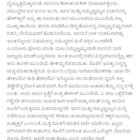
ಬೈಯ್ಯುತ್ತಿರುತ್ತಾನಂತೆ. ನಾಗನಿಗು ಕೇಳಾತಂಕ ಕೇಳಿ ಬೇಜಾರಾಗಿತ್ತೆಂದು,
ನಮ್ಮೂರಿನ ಜನ ಅಂಗು ಇಂಗು, ಇವನ ಮತ್ತು ನಮ್ಮಣ್ಣಯ್ಯನ ವಿಚಾರವನ್ನ
ಹೇಳ್‌ತ್ತಾನೆ ಇದ್ರು. ಈ ಸಲವಂತು ನಾಗ ಮುಂಗಾರಿಗೂ ಮುಂಚೆಯೆ ಕಲ್ಲು
ಮುಳ್ಳು ಹಾಯಿದು. ಹಸನು ಮಾಡಿಕೊಂಡಿದ್ದ ಹೊಲವನ್ನ, ನಮ್ಮಣ್ಣ ನಿಷ್ಟುರವಾಗಿ
ಬಿಡಿಸಿ, ಬೇರೆಯವರಿಗೆ ಕೊಡಿಸಿದನೆಂದು, ನಾಗನಿಗೆ ಬಾಳ ಸಂಕಟವಾಗಿತ್ತು.
ಇಂತದ್ದೊಂದು ವಿಷಯವನ್ನ, ನಮ್ಮೂರಿನ ಮನೆ ಪಕ್ಕದ ಎಂಕಟೇಶಿ
ಎಂಬೋನು ಫೋನು ಮಾಡಿ. ಯಣ ನಿಮ್ಮಣ್ಣಯ್ಯ ವಾಡೆ ನಾಗನಿಗೆ. ಬಾರಿ
ಅನ್ಯಾಯ ಮಾಡ್‌ಬುಟ್ಟ ಕಣಣ. ಅಂತ ಊರಲ್ಲಿ ನಡೆದ ವಿದ್ಯಮಾನವನ್ನೆಲ್ಲ. ಈಗ
ಆರು ತಿಂಗಳ ಮುಂಚೆಯೆ ಹೇಳಿದ್ದು ನೆನಪಾಯಿತು. ಜೊತೆಗೆ ಇವತ್ತು ನನ್ನನ್ನ
ಚುಚ್ಚಿ ಮಾತಾಡುತ್ತಿರುವ. ಮರ್ಮದ ಬಗ್ಗೆಯು ಅರಿವಾಗತೊಡಗಿತು. ಯಣ ಟೀ
ಹೇಳಾನೊ? ಕಾಫಿ ಹೇಳಾನೊ? ಇನ್ನೊಂದು ಸಲ ವಾಡೆನಾಗನ ದ್ವನಿಗೆ, ನನ್ನ
ತಟ್ಟೇಲಿದ್ದ ದೋಸೆ ಖಾಲಿಯಾಗಿ, ಕೊನೆ ಚೂರೊಂದು ಉಳುಕಂಡಿದ್ದು. ನನ್ನ ನಿಗಕ್ಕೆ
ಬಂತು. ನಾನು ಅವನ ಪ್ರಶ್ನೆಗೆ ಉತ್ರ ಹೇಳಾಕ್ ಮುಂಚೆಯೆ. ಏ ರಾಜ ಒಳ್ಳೆವೆರೆಡು
ಗಟ್ಟಿ ಟೀ ತಗಂಬಾರಲ, ಅನುತ ಕೂಗಿ ಅವನೆ ಆಡ್ರು ಮಾಡ್ ಬುಟ್ಟ. ನಾನೀಗ
ಊರಿಗೆ ಬರುತ್ತಿರುವ ವಿಚಾರವನ್ನಾಗಲಿ. ಇವನ ಮತ್ತು ನಮ್ಮಣ್ಣಯ್ಯನ ಮದ್ಯೆ
ನಡೆದಿರುವ ವಿಚಾರವನ್ನಾಗಲಿ. ಕೆದಕಲು ತಯಾರಿಲ್ಲದವನಾದೆ. ಕಳ್ಳನ ಮನಸ್ಸು
ಉಳ್ಳುಳ್ಳಗೆ ಎಂಬಂತೆ, ಮತ್ತೆ ಮಾತಿಗೆ ಮಾತಿನ ಚರ್ಚೆ ಯಾಕೆಂದು. ಇಬ್ಬರು
ಮೌನವಾಗಿ ಟೀ ಕುಡುದ್‌ವಿ. ಕೊನೆಗೆ ನನಗಿಂತ ಮುಂಚೆ ಎದ್ದೋಗಿ, ದೋಸೆಯ
ಬಿಲ್ಲನ್ನು ಸೇರಿಸಿ, ಅವನೆ ದುಡ್ಡು ಕೊಟ್ಟು ಬಂದ. ಯಾಕೊ ನಾನ್