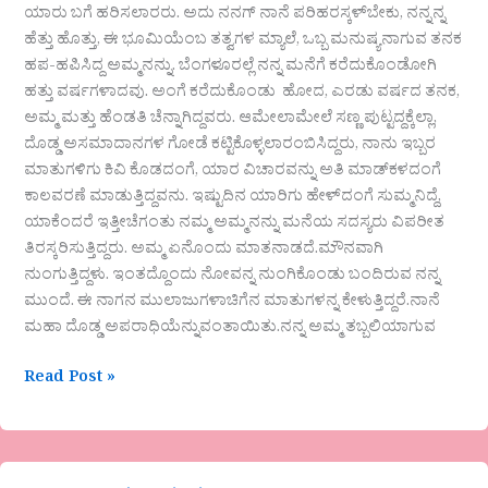
ಯಾರು ಬಗೆ ಹರಿಸಲಾರರು. ಅದು ನನಗ್ ನಾನೆ ಪರಿಹರಸ್ಕಳ್‌ಬೇಕು, ನನ್ನನ್ನ
ಹೆತ್ತು ಹೊತ್ತು, ಈ ಭೂಮಿಯೆಂಬ ತತ್ವಗಳ ಮ್ಯಾಲೆ, ಒಬ್ಬ ಮನುಷ್ಯನಾಗುವ ತನಕ
ಹಪ-ಹಪಿಸಿದ್ದ ಅಮ್ಮನನ್ನು. ಬೆಂಗಳೂರಲ್ಲೆ ನನ್ನ ಮನೆಗೆ ಕರೆದುಕೊಂಡೋಗಿ
ಹತ್ತು ವರ್ಷಗಳಾದವು. ಅಂಗೆ ಕರೆದುಕೊಂಡು ಹೋದ, ಎರಡು ವರ್ಷದ ತನಕ,
ಅಮ್ಮ ಮತ್ತು ಹೆಂಡತಿ ಚೆನ್ನಾಗಿದ್ದವರು. ಆಮೇಲಾಮೇಲೆ ಸಣ್ಣ ಪುಟ್ಟದ್ದಕ್ಕೆಲ್ಲಾ,
ದೊಡ್ಡ ಅಸಮಾದಾನಗಳ ಗೋಡೆ ಕಟ್ಟಿಕೊಳ್ಳಲಾರಂಬಿಸಿದ್ದರು, ನಾನು ಇಬ್ಬರ
ಮಾತುಗಳಿಗು ಕಿವಿ ಕೊಡದಂಗೆ, ಯಾರ ವಿಚಾರವನ್ನು ಅತಿ ಮಾಡ್‌ಕಳದಂಗೆ
ಕಾಲವರಣೆ ಮಾಡುತ್ತಿದ್ದವನು. ಇಷ್ಟುದಿನ ಯಾರಿಗು ಹೇಳ್‌ದಂಗೆ ಸುಮ್ಮನಿದ್ದೆ,
ಯಾಕೆಂದರೆ ಇತ್ತೀಚೆಗಂತು ನಮ್ಮ ಅಮ್ಮನನ್ನು ಮನೆಯ ಸದಸ್ಯರು ವಿಪರೀತ
ತಿರಸ್ಕರಿಸುತ್ತಿದ್ದರು. ಅಮ್ಮ ಏನೊಂದು ಮಾತನಾಡದೆ.ಮೌನವಾಗಿ
ನುಂಗುತ್ತಿದ್ದಳು. ಇಂತದ್ದೊಂದು ನೋವನ್ನ ನುಂಗಿಕೊಂಡು ಬಂದಿರುವ ನನ್ನ
ಮುಂದೆ. ಈ ನಾಗನ ಮುಲಾಜುಗಳಾಚಿಗೆನ ಮಾತುಗಳನ್ನ ಕೇಳುತ್ತಿದ್ದರೆ.ನಾನೆ
ಮಹಾ ದೊಡ್ಡ ಅಪರಾಧಿಯೆನ್ನುವಂತಾಯಿತು.ನನ್ನ ಅಮ್ಮ ತಬ್ಬಲಿಯಾಗುವ
Read Post »