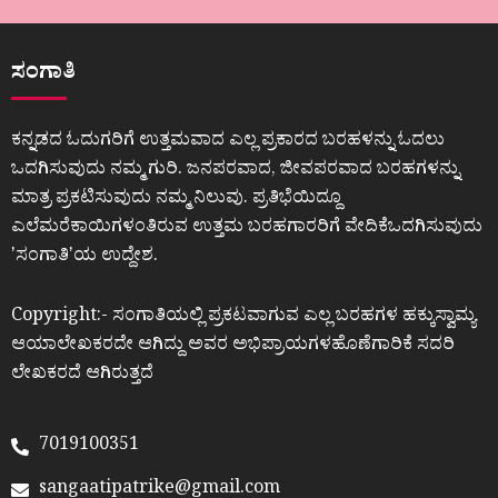
ಸಂಗಾತಿ
ಕನ್ನಡದ ಓದುಗರಿಗೆ ಉತ್ತಮವಾದ ಎಲ್ಲ ಪ್ರಕಾರದ ಬರಹಳನ್ನು ಓದಲು
ಒದಗಿಸುವುದು ನಮ್ಮ ಗುರಿ. ಜನಪರವಾದ, ಜೀವಪರವಾದ ಬರಹಗಳನ್ನು
ಮಾತ್ರ ಪ್ರಕಟಿಸುವುದು ನಮ್ಮ ನಿಲುವು. ಪ್ರತಿಭೆಯಿದ್ದೂ
ಎಲೆಮರೆಕಾಯಿಗಳಂತಿರುವ ಉತ್ತಮ ಬರಹಗಾರರಿಗೆ ವೇದಿಕೆಒದಗಿಸುವುದು
ʼಸಂಗಾತಿʼಯ ಉದ್ದೇಶ.
Copyright:- ಸಂಗಾತಿಯಲ್ಲಿ ಪ್ರಕಟವಾಗುವ ಎಲ್ಲ ಬರಹಗಳ ಹಕ್ಕುಸ್ವಾಮ್ಯ
ಆಯಾಲೇಖಕರದೇ ಆಗಿದ್ದು ಅವರ ಅಭಿಪ್ರಾಯಗಳಹೊಣೆಗಾರಿಕೆ ಸದರಿ
ಲೇಖಕರದೆ ಆಗಿರುತ್ತದೆ
7019100351
sangaatipatrike@gmail.com