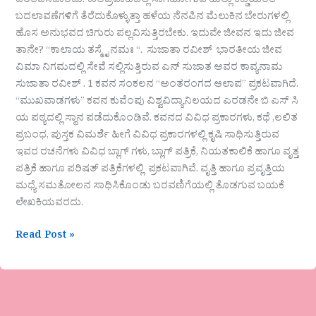
ಪರಿತಪಿಸಬಾರದು. ಕಾಲಪ್ರವಾಹದಲ್ಲಿ ಸಾಗಿಹೋಗುವ ಹುಲ್ಲು ಕಡ್ಡಿಯಂತೆ
ಬದಲಾವಣೆಗಳಿಗೆ ತೆರೆದುಕೊಳ್ಳುತ್ತಾ ಹಳೆಯ ನೆನಪಿನ ಮೆಲುಕಿನ ಬೇರುಗಳಲ್ಲಿ
ಹೊಸ ಅನುಭವದ ಚಿಗುರು ಪಲ್ಲವಿಸುತ್ತಿರಬೇಕು. ಇದುವೇ ಜೀವನ ಇದು ಜೀವ
ತಾನೇ? “ಕಾಲಾಯ ತಸ್ಮೈ ನಮಃ “. ಸುಜಾತಾ ರವೀಶ್ ಭಾರತೀಯ ಜೀವ
ವಿಮಾ ನಿಗಮದಲ್ಲಿ ಸೇವೆ ಸಲ್ಲಿಸುತ್ತಿರುವ ಎನ್ ಸುಜಾತ ಅವರ ಕಾವ್ಯನಾಮ
ಸುಜಾತಾ ರವೀಶ್ . 1 ಕವನ ಸಂಕಲನ “ಅಂತರಂಗದ ಆಲಾಪ” ಪ್ರಕಟವಾಗಿದೆ.
“ಮುಖವಾಡಗಳು” ಕವನ ಕುವೆಂಪು ವಿಶ್ವವಿದ್ಯಾನಿಲಯದ ಎರಡನೇ ಬಿ ಎಸ್ ಸಿ
ಯ ಪಠ್ಯದಲ್ಲಿ ಸ್ಥಾನ ಪಡೆದುಕೊಂಡಿವೆ. ಕವನದ ವಿವಿಧ ಪ್ರಕಾರಗಳು, ಕಥೆ ,ಲಲಿತ
ಪ್ರಬಂಧ, ಪುಸ್ತಕ ವಿಮರ್ಶೆ ಹೀಗೆ ವಿವಿಧ ಪ್ರಕಾರಗಳಲ್ಲಿ ಕೃಷಿ ಸಾಧಿಸುತ್ತಿರುವ
ಇವರ ರಚನೆಗಳು ವಿವಿಧ ಬ್ಲಾಗ್ ಗಳು, ಬ್ಲಾಗ್ ಪತ್ರಿಕೆ, ನಿಯತಕಾಲಿಕೆ ಹಾಗೂ ವೃತ್ತ
ಪತ್ರಿಕೆ ಹಾಗೂ ಪರಿಷತ್ ಪತ್ರಿಕೆಗಳಲ್ಲಿ ಪ್ರಕಟವಾಗಿವೆ. ವೃತ್ತಿ ಹಾಗೂ ಪ್ರವೃತ್ತಿಯ
ಮಧ್ಯೆ ಸಮತೋಲನ ಸಾಧಿಸಿಕೊಂಡು ಬರವಣಿಗೆಯಲ್ಲಿ ತೊಡಗುವ ಬಯಕೆ
ಲೇಖಕಿಯವರದು.
Read Post »