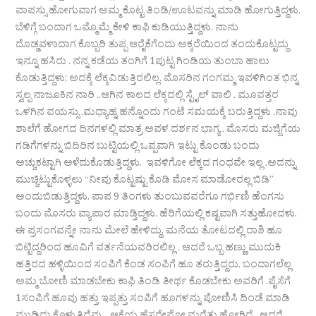
ವಾಪಸ್ಸು ಹೋಗುವಾಗ ಅಮ್ಮ ಕೊಟ್ಟ ತಿಂಡಿ/ಊಟವನ್ನು ಮಾಡಿ ಹೋಗುತ್ತಿದ್ದಳು.
ಬೆಳಿಗ್ಗೆ ಬಂದಾಗ ಒಮ್ಮೊಮ್ಮೆ ಕೇಳಿ ಕಾಫಿ ಕುಡಿಯುತ್ತಿದ್ದಳು. ನಾನು
ದೊಡ್ಡವಳಾದಾಗ ಕೊಬ್ಬರಿ ತುಪ್ಪ ಆರೈಕೆಗೆಂದು ಅಕ್ಕರೆಯಿಂದ ತಂದುಕೊಟ್ಟದ್ದು
ಇನ್ನೂ ಹಸಿರು . ನನ್ನ ಕಡೆಯ ತಂಗಿಗೆ 1ಪುಟ್ಟ ಗಿಂಡಿಯ ತುಂಬಾ ಹಾಲು
ಕೊಡುತ್ತಿದ್ದಳು; ಅದಕ್ಕೆ ಲೆಕ್ಕವಿಡುತ್ತಿರಲಿಲ್ಲ. ಮೊಸರಿನ ಗಂಗಮ್ಮ ಇವಳಿಗಿಂತ ಭಿನ್ನ
ಸ್ವಲ್ಪ ನಾಜೂಕಿನ ನಾರಿ ..ಆಗಿನ ಕಾಲದ ಲೆಕ್ಕದಲ್ಲಿ ಸ್ಟೈಲ್ ವಾಲಿ . ಮೂವತ್ತರ
ಒಳಗಿನ ವಯಸ್ಸು .ಮಧ್ಯಾಹ್ನ ಹನ್ನೊಂದು ಗಂಟೆ ಸಮಯಕ್ಕೆ ಬರುತ್ತಿದ್ದಳು .ನಾವು
ಶಾಲೆಗೆ ಹೋಗದ ದಿನಗಳಲ್ಲಿ ಮಾತ್ರ ಅವಳ ದರ್ಶನ ಭಾಗ್ಯ . ಮೊಸರು ಮಜ್ಜಿಗೆಯ
ಗಡಿಗೆಗಳನ್ನು ಬಿದಿರಿನ ಬುಟ್ಟಿಯಲ್ಲಿ ಒಪ್ಪವಾಗಿ ಇಟ್ಟು ಕೊಂಡು ಬಂದು
ಅಚ್ಚುಕಟ್ಟಾಗಿ ಅಳೆದುಕೊಡುತ್ತಿದ್ದಳು. ಇವಳಿಗೋ ಲೆಕ್ಕದ ಗಂಧವೇ ಇಲ್ಲ .ಅದನ್ನು
ಮುಚ್ಚಿಟ್ಟುಕೊಳ್ಳಲು “ನೀವು ಕೊಟ್ಟಷ್ಟು ಕೊಡಿ ಮೋಸ ಮಾಡೋರಲ್ಲ ಬಿಡಿ”
ಅಂದುಬಿಡುತ್ತಿದ್ದಳು. ಪಾಪ 9 ತಿಂಗಳು ತುಂಬುವವರೆಗೂ ಗರ್ಭಿಣಿ ಹೆಂಗಸು
ಬಂದು ಮೊಸರು ವ್ಯಾಪಾರ ಮಾಡ್ತಿದ್ದಳು. ಹೆರಿಗೆಯಲ್ಲಿ ಕಷ್ಟವಾಗಿ ಸತ್ತುಹೋದಳು.
ಈ ಪ್ರಸಂಗವನ್ನೇ ನಾನು ಮೇಲೆ ಹೇಳಿದ್ದು. ಮನೆಯ ತೋಟದಲ್ಲಿ ರಾಶಿ ಹೂ
ಬಿಟ್ಟಿದ್ದರಿಂದ ಹೂವಿಗೆ ವರ್ತನೆಯವರಿರಲಿಲ್ಲ . ಆದರೆ ಒಬ್ಬ ಹಣ್ಣು ಮುದುಕಿ
ಹತ್ತಿರದ ಹಳ್ಳಿಯಿಂದ ಸಂಪಿಗೆ ಕೆಂಡ ಸಂಪಿಗೆ ಹೂ ತರುತ್ತಿದ್ದರು. ಬಂದಾಗಲೆಲ್ಲ
ಅಮ್ಮ ಬೋಣಿ ಮಾಡಬೇಕು ಕಾಫಿ ತಿಂಡಿ ತೀರ್ಥ ಕೊಡಬೇಕು ಅವರಿಗೆ .ಪೈಸೆಗೆ
1ಸಂಪಿಗೆ ಹೂವು ಹತ್ತು ಇಪ್ಪತ್ತು ಸಂಪಿಗೆ ಹೂಗಳನ್ನು ಪೋಣಿಸಿ ದಿಂಡೆ ಮಾಡಿ