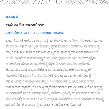
ಅನುವಾದ
ಅನುವಾದಿತ ಅಬಾಬಿಗಳು
December 5, 2021
4 Comments
ಅನುವಾದ
ಕಾವ್ಯ ಸಂಗಾತಿ ಆಕರ : ಕಾಲಂ ಸಾಕ್ಷಿಗಾ(ತೆಲುಗು ಅಬಾಬಿಗಳ ಸಂಕಲನ) ಮೂಲ
ಲೇಖಕರು : ಷೇಕ್ ಅಬ್ದುಲ್ ಹಕೀಮ್ಕನ್ನಡಾನುವಾದ : ಧನಪಾಲ ನಾಗರಾಜಪ್ಪ
೮೬)ಕವಿತೆ ಸುರಿಸುವ ಹನಿಗಳುಮನಸ್ಸಿನ ಮಧುರ ಸ್ವರಗಳುಕವನದೊಂದಿಗೆ
ಉಷೋದಯಹಕೀಮಾಕವಿತ್ವದಿಂದ ದಕ್ಕುವುದು ಅಭಯ. ೮೭)ಜುಬ್ಬವೋ
ಅಂಗಿಯೋ ಜೇಬು ತುಂಬಬೇಕಷ್ಟೇಜೈಕಾರ ಕೂಗುವರು ಬಾವುಟಗಳು
ಹೊರುವರುಮತ್ತೆ ಪ್ರಾಮಣಿಕತೆ ಪಾಠ ಮಾಡುವರುಹಕೀಮಾಅಲ್ಲಾಹ್
ನೋಡುವುದಿಲ್ಲವೆಂದೆ ಇವರ ನಂಬಿಕೆ? ೮೮)ಜಮಾತುಗಳ ಹೆಸರಿನಲ್ಲಿ
ಸಮಾಜದಲ್ಲಿ ಗೌರವಅಧಿಕಾರಕ್ಕಾಗಿ ಗುಂಪುಗಾರಿಕೆಯ ಅಹಂಕಾರಇವರು
ಯಾರ ಕಾರುಣ್ಯವನ್ನು ಕೋರುತ್ತಿದ್ದಾರೆ?ಹಕೀಮಾಜನರ ಪ್ರೀತಿಗಾಗಿಯೋ ಇಲ್ಲ ಸ್ವ
ಕೀರ್ತಿಗಾಗಿಯೋ? ೮೯)ವಾಸ್ತವದಲ್ಲಿ ನಡೆಯುತ್ತಿರುವುದು ಹಲಾಲಾಹಲಾಲಿನ
ಮುಸುಕಿನಲ್ಲಿ ಹರಾಮಾ?ನಮಗೆ ಅಡ್ಡ ಬರದವರೆಗೇ ಏನಾದರೂಹಕೀಮಾಅಡ್ಡ
ಬಂದರೆ ದೀನ್ ಆದರೂ ನೈ ಜಾಂತಾ. ೯೦)ಲೋಕ ಕಾಗೆಯಂತೆ