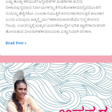
ಎಷ್ಟು ಹೊತ್ತು ಕಳೆಯುವೆ?ಇಸ್ಪೀಟೆಲೆಗಳ ಮಹಡಿಗಳು ಕುಸಿದು
ಬೀಳುವವುಸ್ಥಿರವಾದ ನಿರ್ಣಯಗಳನ್ನು ತೆಗೆದುಕೋಹಕೀಮಾದೈವದೊಂದಿಗೆ
ನಂಟನ್ನು ಹೆಚ್ಚಿಸಿಕೋ. ೧೧೪)ಕುಸಿಯುತ್ತಿವೆ ಕನಸುಗಳು!ಕರಗುತ್ತಿವೆ ಕಾಲಗಳು!
ಎಂದು ಬರುವುದು ಆತ್ಮಸ್ಥೈರ್ಯ?ಹಕೀಮಾಆಚರಣೆಯೇ ನಿನ್ನ ಜೀವನದ
ಗೆಲುವು. ೧೧೫)ನಿನ್ನಲ್ಲಿ ಉಕ್ಕುವ ಭಾವಗಳೇಉದ್ವೇಗ ಭರಿತ ಜ್ವಾಲೆಗಳುನೀತಿಗಾಗಿ
ಹೋರಾಡುವ ವೀರನಾಗಿಹಕೀಮಾಬದುಕು ವಿಶ್ವಾಸಿಯಾಗಿ ಚಿರಕಾಲ.
Read Post »