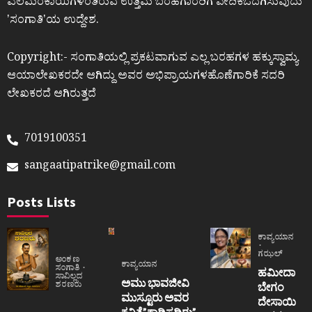
ಎಲೆಮರೆಕಾಯಿಗಳಂತಿರುವ ಉತ್ತಮ ಬರಹಗಾರರಿಗೆ ವೇದಿಕೆಒದಗಿಸುವುದು
ʼಸಂಗಾತಿʼಯ ಉದ್ದೇಶ.
Copyright:- ಸಂಗಾತಿಯಲ್ಲಿ ಪ್ರಕಟವಾಗುವ ಎಲ್ಲ ಬರಹಗಳ ಹಕ್ಕುಸ್ವಾಮ್ಯ
ಆಯಾಲೇಖಕರದೇ ಆಗಿದ್ದು ಅವರ ಅಭಿಪ್ರಾಯಗಳಹೊಣೆಗಾರಿಕೆ ಸದರಿ
ಲೇಖಕರದೆ ಆಗಿರುತ್ತದೆ
7019100351
sangaatipatrike@gmail.com
Posts Lists
ಕಾವ್ಯಯಾನ
ಗಝಲ್
ಅಂಕಣ
ಕಾವ್ಯಯಾನ
ಸಂಗಾತಿ
ಹಮೀದಾ
ಸಾವಿಲ್ಲದ
ಅಮು ಭಾವಜೀವಿ
ಶರಣರು
ಬೇಗಂ
ಮುಸ್ಟೂರು ಅವರ
ದೇಸಾಯಿ
ಕವಿತೆ”ಕಾಡಿಸದಿರು”