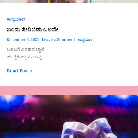
ಕಾವ್ಯಯಾನ
ಬಂದು ಸೇರಿಬಿಡು ಒಲವೇ
December 5, 2021
Leave a Comment
ಕಾವ್ಯಯಾನ
ಒಲವಿಗೆ ವಿರಹದ ಜ್ವಾಲೆ
ಹೊತ್ತಿಕೊಳ್ಳುವ ಮುನ್ನ
Read Post »
ರೂಪಾಂತರ