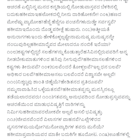
ಹಕೀಮಾದೈವಕಾರ್ಯದಲ್ಲೂ ಕಣ್ಣಾಮುಚ್ಚಾಲೆಯಾಟವೆ! ೧೦೫)ಮಾತುಗಳಷ್ಟೇ
ಆಚರಣೆ ಎಲ್ಲಿನಿನ್ನ ಮನದ ಕನ್ನಡಿಯಲ್ಲಿ ನೋಡುವಾಸ್ತವದ ಬೆಳಕಿನಲ್ಲಿ
ಬದುಕುಹಕೀಮಾಇಹಲೋಕದಲ್ಲಿ ನೀನು ದಾರಿಹೋಕನೇ! ೧೦೬)ಹಣದ
ಮೇಲೆಷ್ಟು ವ್ಯಾಮೋಹ!ಹೆಜ್ಜೆ ಹೆಜ್ಜೆಗೂ ವಂಚನೆಗಳುದುಡ್ಡೇ ಸರ್ವಸ್ವವೆ?
ಹಕೀಮಾಇದೊಂದು ದೊಡ್ಡ ಪರೀಕ್ಷೆ ಹುಷಾರು. ೧೦೭)ಆತ್ಮೀಯತೆ
ಅನುರಾಗಗಳುಇಂದು ಹೇಳಿಕೊಳ್ಳಲ್ಲಷ್ಟೇನಾಮನುಷ್ಯ ಮನುಷ್ಯನನ್ನೇ
ನಂಬುವುದಿಲ್ಲಹಕೀಮಾದೈವದ ಮೇಲಾದರೂ ನಂಬಿಕೆ ಇದೆಯಾ?
೧೦೮)ಕಷ್ಟಗಳಲ್ಲಿದ್ದರೆ ಸಲಹೆಗಳನ್ನು ಕೊಡುತ್ತಾರೆಹಸಿವಿನಲ್ಲಿರುವವರಿಗೆ ಅನ್ನ
ನೀಡಬೇಕುಮಾತುಗಳಿಂದ ಹಸಿವು ನೀಗುವುದೆ?ಹಕೀಮಾಸಲಹೆಗಳಿಂದ
ಕಷ್ಟಗಳು ತೀರುವವೆ? ೧೦೯)ಬಲವೆಂದರೆ ತೋಳ್ಬಲವೆ?ಇಲ್ಲ ಧನ ಬಲವೆ?
ಅಧಿಕಾರ ಬಲವೆ?ಹಕೀಮಾಅಸಲು ಬಲವೆಂದರೆ ವಿಶ್ವಾಸವೇ ಅಲ್ಲವೆ!
೧೧೦)ನಿಶ್ಶಬ್ದವು ಶಾಂತಿ ಚಿಹ್ನೆಯೆ?ಹೇಡಿತನದ ಪ್ರತಿರೂಪವೆ?
ನಮ್ಮನಾವಾಹಿಸಿದ ಒಳ್ಳೆಯತನವೆ?ಹಕೀಮಾತಪ್ಪನ್ನು ಮನಸ್ಸಿನಲ್ಲೂ
ತಡೆಯಲಾರದವರು! ೧೧೧)ಗತವನ್ನು ಅನುಭವದಿಂದ ನೋಡುಪ್ರಸ್ತುವವನ್ನು
ಆಚರಣೆಯಿಂದ ಮಾಡುಭವಿಷ್ಯತ್ತಿಗೆ ದಾರಿಗಳನ್ನು
ನಿರ್ಮಿಸುಹಕೀಮಾಪರಲೋಕವೇ ಅಲ್ಲವೆ ಅಸಲಿ ಭವಿಷ್ಯತ್ತು.
೧೧೨)ಜೀವನವೆಂದರೆ ವಿಲಾಸಗಳ ವಾಹನವೆ?ಎಲ್ಲೆಗಳಿರದ
ವ್ಯಸನಗಳಮಯವೋ?ಮನೋವ್ಯಾಧಿಗಳ ತವರು ಮನೆಯೆ?
ಹಕೀಮಾಪ್ರವಾದಿಯವರ ಮಾತೇ ಬದುಕಿಗೇ ಹೂದೋಟ. ೧೧೩)ಊಹೆಗಳಲ್ಲಿ