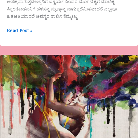
ಅಸಹ್ಯವಾಗುತ್ತದೆಅಲ್ಪನಿಗೆ ಐಶ್ವರ್ಯ ಬಂದರೆ ಮಂಗನ ಕೈಗೆ ಮಾಣಿಕ್ಯ
ಸಿಕ್ಕಂತೆಬಡವನಿಗೆ ಹಳಸನ್ನ ಮೃಷ್ಟಾನ್ನ ವಾಗುತ್ತದೆಮಿತವಾದರೆ ಎಲ್ಲವೂ
ಹಿತಅತಿಯಾದರೆ ಅಪಸ್ವರ ಶಾಲಿನಿ ಕೆಮ್ಮಣ್ಣು
Read Post »
ಬಂದು
ಸೇರಿಬಿಡು
ಒಲವೇ