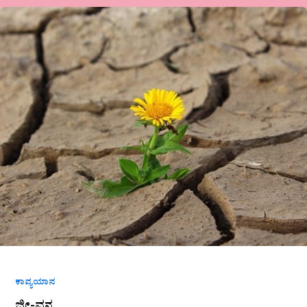
ಜೀ-
ವನ
ಕಾವ್ಯಯಾನ