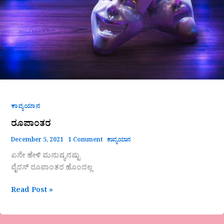
ಕಾವ್ಯಯಾನ
ರೂಪಾಂತರ
December 5, 2021
1 Comment
ಕಾವ್ಯಯಾನ
ಏನೇ ಹೇಳಿ ಮನುಷ್ಯನಷ್ಟು
ವೈರಸ್ ರೂಪಾಂತರ ಹೊಂದಲ್ಲ
Read Post »