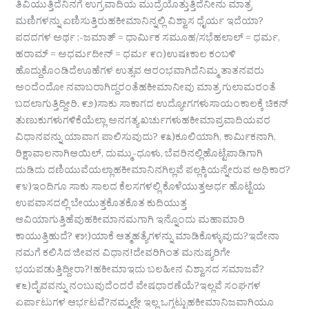
ತಿವಿಯುತ್ತಿದೆನಿನಗೆ ಉಗ್ರವಾದಿಯ ಮುದ್ರೆಯೊತ್ತುತ್ತಿದೆನೀನು ಮಾತ್ರ
ಮಣಿಗಳನ್ನು ಏಣಿಸುತ್ತಿರುಹಕೀಮಾನಿನ್ನಲ್ಲಿ ವಿಶ್ವಾಸ ಧೈರ್ಯ ಇದೆಯಾ?
ಪದದಗಳ ಅರ್ಥ :-ಜಮಾತ್ = ಧಾರ್ಮಿಕ ಸಮೂಹ/ಸಭೆಹಲಾಲ್ = ಧರ್ಮ,
ಹರಾಮ್ = ಅಧರ್ಮದೀನ್ = ಧರ್ಮ ೯೧)ಉಷಃಕಾಲ ಕಂಬಳಿ
ಹೊದ್ದುಕೊಂಡಿದೆಊಹೆಗಳ ಉತ್ಸವ ಆರಂಭವಾಗಿದೆನಿಮ್ಮ ತಾತನವರು
ಅಂದೆಂದೋ ನವಾಬರಾಗಿದ್ದರಂತೆಹಕೀಮಾನೀವು ಮಾತ್ರ ಗುಲಾಮರಂತೆ
ಬದಲಾಗುತ್ತಿದ್ದೀರಿ. ೯೨)ಸಾಕು ಸಾಕಾಗದ ಉದ್ಯೋಗಗಳುಸಾಯಂಕಾಲಕ್ಕೆ ಚಿಕನ್
ತುಣುಕುಗಳುಗಳಿಕೆಯೆಲ್ಲಾ ಅನಗತ್ಯ ಖರ್ಚುಗಳುಹಕೀಮಾಪ್ರವಾದಿಯವರ
ವಿಧಾನವನ್ನು ಯಾವಾಗ ಪಾಲಿಸುವುದು? ೯೩)ಕೂಲಿಯಾಗಿ, ಕಾರ್ಮಿಕನಾಗಿ,
ರಿಕ್ಷಾವಾಲನಾಗಿಆಯಿಲ್, ದುಮ್ಮು-ಧೂಳು, ಬೆವರಿನಲ್ಲಿಹೊಟ್ಟೆಪಾಡಿಗಾಗಿ
ದುಡಿದು ದಣಿಯುವೆಯಲ್ಲಾಹಕೀಮಾನಿನಗಿಲ್ಲವೆ ಪಲ್ಲಕ್ಕಿಯನ್ನೇರುವ ಅಧಿಕಾರ?
೯೪)ಇಂದಿಗೂ ಸಾಕು ಸಾಲದ ಕೆಲಸಗಳಲ್ಲಿ ಕೊಳೆಯುತ್ತಅರ್ಧ ಹೊಟ್ಟೆಯ
ಉಪವಾಸದಲ್ಲಿ ಬೇಯುತ್ತಕೊತಕೊತ ಕುದಿಯುತ್ತ
ಆವಿಯಾಗುತ್ತಿಹೆವುಹಕೀಮಾನಮಗಾಗಿ ಇನ್ನೊಂದು ಮಹಾಮಾರಿ
ಕಾಯುತ್ತಿಹುದೆ? ೯೫)ಯಾಕೆ ಆತ್ಮಹತ್ಯೆಗಳನ್ನು ಮಾಡಿಕೊಳ್ಳುವುದು?ಇದೇನಾ
ನಮಗೆ ಕಲಿಸಿದ ಜೀವನ ವಿಧಾನ!ದೇವರಿಗಿಂತ ಮನುಷ್ಯರಿಗೇ
ಭಯಪಡುತ್ತಿದ್ದೀರಾ?!ಹಕೀಮಾಇದು ಬಲಹೀನ ವಿಶ್ವಾಸದ ಸಮಾಜವೆ?
೯೬)ದೈವವನ್ನು ನಂಬುವುದೆಂದರೆ ವೇಷಧಾರಣೆಯೆ?ಇಲ್ಲವೆ ಸಂಘಗಳ
ಏರ್ಪಾಟುಗಳ ಆರ್ಭಟವೆ?ನಮ್ಮಲ್ಲೇ ಇಲ್ಲ ಒಗ್ಗಟ್ಟುಹಕೀಮಾನಿಜವಾಗಿಯೂ