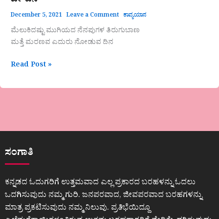
ಜೀ-ವನ
December 5, 2021
Leave a Comment
ಕಾವ್ಯಯಾನ
ಮೆಲುಕಿದಷ್ಟು ಮುಗಿಯದ ನೆನಪುಗಳ ತಿರುಗುಬಾಣ
ಮತ್ತೆ ಮರಣವ ಎದುರು ನೋಡುವ ದಿನ
Read Post »
ಸಂಗಾತಿ
ಕನ್ನಡದ ಓದುಗರಿಗೆ ಉತ್ತಮವಾದ ಎಲ್ಲ ಪ್ರಕಾರದ ಬರಹಳನ್ನು ಓದಲು
ಒದಗಿಸುವುದು ನಮ್ಮ ಗುರಿ. ಜನಪರವಾದ, ಜೀವಪರವಾದ ಬರಹಗಳನ್ನು
ಮಾತ್ರ ಪ್ರಕಟಿಸುವುದು ನಮ್ಮ ನಿಲುವು. ಪ್ರತಿಭೆಯಿದ್ದೂ