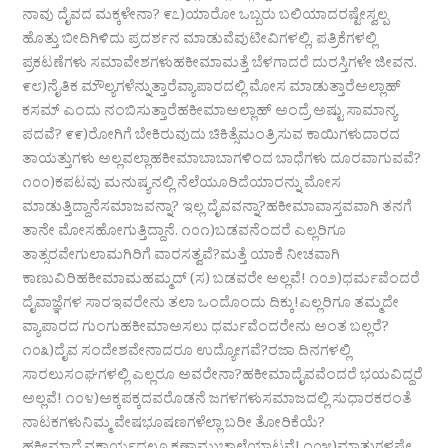
ನಾವು ದೈವದ ಮಕ್ಕಳೇನಾ? ೯೭)ಯಾರೋ ಒಬ್ಬರು ಬಲಿಯಾದರಷ್ಟೇಸ್ವಲ್ಪ
ಹೊತ್ತು ಬೀದಿಗಿಳಿದು ಪ್ರದರ್ಶನ ಮಾಡುವೆವುಟೀವಿಗಳಲ್ಲಿ, ಪತ್ರಿಕೆಗಳಲ್ಲಿ
ಪ್ರಕಟಣೆಗಳು ಸಮಾವೇಶಗಳುಹಕೀಮಾಮತ್ತೆ ಬೆಳಗಾದರೆ ದುರಸ್ತಿಗಳೇ ಜೀವನ.
೯೮)ನೈತಿಕ ಮೌಲ್ಯಗಳೆನ್ನುತ್ತಾರೆವ್ಯಾಪಾರದಲ್ಲಿ ಮೋಸ ಮಾಡುತ್ತಾರೆಅಲ್ಲಾಹ್
ಕಸಮ್ ಎಂದು ನಂಬಿಸುತ್ತಾರೆಹಕೀಮಾಅಲ್ಲಾಹ್ ಅಂದ್ರೆ ಅಷ್ಟು ಸಾಮಾನ್ಯ
ಪದವೆ? ೯೯)ರೋಗಿಗೆ ಬೇಕಿರುವುದು ಚಿಕಿತ್ಸೆಮಂತ್ರಿಸುವ ಕಾಯಿಗಳುದಾರದ
ತಾಯತ್ತುಗಳು ಅಲ್ಲವಲ್ಲಾಹಕೀಮಾಬಾಬಾಗಳಿಂದ ಬಾಧೆಗಳು ದೂರವಾಗುವವೆ?
೧೦೦)ಕಪಟವು ಮನುಷ್ಯನಲ್ಲಿ ನೆಲೆಯೂರಿದೆಯಾರನ್ನು ಮೋಸ
ಮಾಡುತ್ತಿದ್ದಾನೆಸಮಾಜವನ್ನಾ? ಇಲ್ಲ ದೈವವನ್ನಾ?ಹಕೀಮಾವಾಸ್ತವವಾಗಿ ತನಗೆ
ತಾನೇ ಮೋಸಹೋಗುತ್ತಿದ್ದಾನೆ. ೧೦೧)ಬಡವನೆಂದರೆ ಎಲ್ಲರಿಗೂ
ತಾತ್ಸರವೇಗುಲಾಮಗಿರಿಗೆ ವಾರಸತ್ವವೆ?ಮತ್ತೆ ಯಾಕೆ ನೀಚವಾಗಿ
ಕಾಣುವಿರಿಹಕೀಮಾಮಹಮ್ಮದ್ (ಸ) ಬಡವರೇ ಅಲ್ಲವೆ! ೧೦೨)ಧರ್ಮವೆಂದರೆ
ದೈವಾಜ್ಞೆಗಳ ಸಾರಇವರೇನು ತಲಾ ಒಂದೊಂದು ದಿಕ್ಕು!ಎಲ್ಲರಿಗೂ ತಮ್ಮದೇ
ವ್ಯಾಪಾರದ ಗುಂಗುಹಕೀಮಾಅಸಲು ಧರ್ಮವೆಂದರೇನು ಅಂತ ಬಲ್ಲರೆ?
೧೦೩)ದೈವ ಸಂದೇಶವೇನಾದರೂ ಉದ್ಯೋಗವೆ?ರಜಾ ದಿನಗಳಲ್ಲಿ
ಸಾರಲುಸಂಘಗಳಲ್ಲಿ ಎಲ್ಲರೂ ಅವರೇನಾ?ಹಕೀಮಾದೈವವೆಂದರೆ ಭಯವಿದ್ದರೆ
ಅಲ್ಲವೆ! ೧೦೪)ಅಕ್ಕಪಕ್ಕದವರೊಡನೆ ಜಗಳಗಳುಸಮಾಜದಲ್ಲಿ ಸುಧಾರಕರಂತೆ
ನಾಟಕಗಳುನಿಮ್ಮ ವೇಷಭೂಷಣಗಳೆಲ್ಲಾ ಬರೀ ತೋರಿಕೆಯೆ?