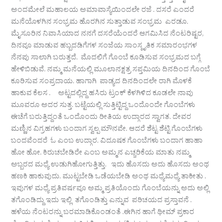
ಅಂದಮೇಲೆ ಮಹಾಲಯ ಅಮಾವಾಸ್ಯೆಯಿಂದಲೇ ರಜೆ . ದಸರೆ ಎಂದರೆ
ಮನೆಯೊಳಗಿನ ಸಂಭ್ರಮ ಹೊರಗಿನ ಸುತ್ತಾಡುವ ಸಂಭ್ರಮ ಎರಡೂ.
ಮೈಸೂರಿನ ನಿವಾಸಿಯಾದ ನನಗೆ ದಸರೆಯೆಂದರೆ ಆಗಮಿಸಿದ ನೆಂಟರಿಷ್ಟರ,
ದಿನವೂ ಮಾಡುವ ಹಬ್ಬದಡಿಗೆಗಳ ಸಂಜೆಯ ಸಾಂಸ್ಕೃತಿಕ ಸಮಾರಂಭಗಳ
ನೆನಪು ಸಾಲಾಗಿ ಬರುತ್ತದೆ. ಮೊದಲಿಗೆ ಗೊಂಬೆ ಕೂಡಿಸುವ ಸಂಭ್ರಮದ ಬಗ್ಗೆ
ಹೇಳಿಬಿಡುವೆ. ನಮ್ಮ ಮನೆಯಲ್ಲಿ ಮೂಲಾನಕ್ಷತ್ರ ಸಪ್ತಮಿಯ ದಿನದಿಂದ ಗೊಂಬೆ
ಕೂರಿಸುವ ಸಂಪ್ರದಾಯ. ಹಾಗಾಗಿ ಪಾಡ್ಯದ ದಿನದಿಂದಲೇ ರಾಗಿ ಮೊಳಕೆ
ಹಾಕುವ ಕೆಲಸ . ಅಟ್ಟದಲ್ಲಿದ್ದ ಹಸಿರು ಟ್ರಂಕ್ ಕೆಳಗಿಳಿದ ಕೂಡಲೇ ನಾವು
ಮೂವರೂ ಅದರ ಸುತ್ತ. ಬಟ್ಟೆಯಲ್ಲಿ ಸುತ್ತಿಟ್ಟಿದ್ದ ಒಂದೊಂದೇ ಗೊಂಬೆಗಳು
ಈಚೆಗೆ ಬರುತ್ತಿದ್ದಂತೆ ಒಂದೊಂದು ರೀತಿಯ ಉದ್ಗಾರದ ಸ್ವಾಗತ. ದೇವರ
ಮಣ್ಣಿನ ವಿಗ್ರಹಗಳು ಬಂದಾಗ ಸ್ವಲ್ಪ ಮೌನವೇ. ಆದರೆ ಶೆಟ್ಟ ಶೆಟ್ಟಿ ಗೊಂಬೆಗಳು
ಬಂದವೆಂದರೆ ಓ ಎಂಬ ಉದ್ಗಾರ. ವಿದೂಷಕ ಗೊಂಬೆಗಳು ಬಂದಾಗ ಹಾಹಾ
ಹೋ ಹೋ. ಕಿರುಚಬೇಡಿರೇ ಎಂಬ ಅಮ್ಮನ ಎಚ್ಚರಿಕೆಯ ಮಾತು ನಮ್ಮ
ಅಬ್ಬರದ ಮಧ್ಯೆ ಉಡುಗಿಹೋಗುತ್ತಿತ್ತು. ಇದು ಹೊಸದು ಅದು ಹೊಸದು ಅಂಥ
ಹಣಕಿ ಹಾಕುವುದು. ಮುಟ್ಟಬೇಡಿ ಒಡೆಯಬೇಡಿ ಅಂಥ ಮಧ್ಯೆಮಧ್ಯೆ ತಾಕೀತು .
ಇವುಗಳ ಮಧ್ಯೆ ಪ್ರತಿವರ್ಷವೂ ಅಮ್ಮ ಪ್ರತಿಯೊಂದು ಗೊಂಬೆಯನ್ನು ಅದು ಅಲ್ಲಿ
ತಗೊಂಡಿದ್ದು ಇದು ಇಲ್ಲಿ ತಗೊಂಡಿತ್ತು ಎನ್ನುವ ಪರಿಚಯದ ಪ್ರಸ್ತಾವನೆ .
ಹಳೆಯ ನೆಂಟರನ್ನು ಬರಮಾಡಿಕೊಂಡಂತೆ .ಈಗಿನ ಹಾಗೆ ಥೀಮ್ ಪ್ರಕಾರ