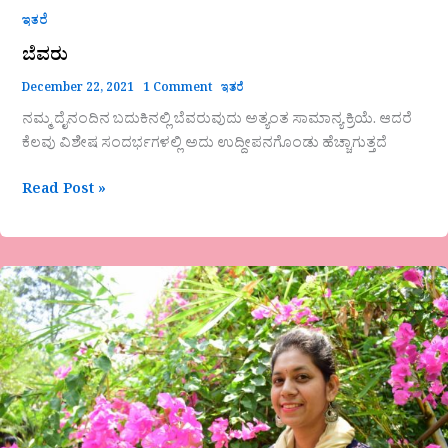
ಇತರೆ
ಬೆವರು
December 22, 2021
1 Comment
ಇತರೆ
ನಮ್ಮ ದೈನಂದಿನ ಬದುಕಿನಲ್ಲಿ ಬೆವರುವುದು ಅತ್ಯಂತ ಸಾಮಾನ್ಯ ಕ್ರಿಯೆ. ಆದರೆ
ಕೆಲವು ವಿಶೇಷ ಸಂದರ್ಭಗಳಲ್ಲಿ ಅದು ಉದ್ದೀಪನಗೊಂಡು ಹೆಚ್ಚಾಗುತ್ತದೆ
Read Post »
ಜೀವತೆತ್ತ
ಕನಸುಗಳು