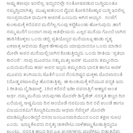
ಅಷ್ಟು ಹಣವೂ ಇರಲಿಲ್ಲ. ಇದ್ದುದರಲ್ಲೇ ಸಂತೋಷಪಡುವ ಬುದ್ದಿಯಂತೂ
ಸಮೃದ್ಧಿಯಾಗಿತ್ತು. ಮುಖ್ಯ ಆಡಂಬರ ವೈಭವ ತೋರಿಸಿಕೊಳ್ಳುವ ಬುದ್ಧಿ ಇರಲಿಲ್ಲ
ಸಾಂಪ್ರದಾಯಿಕ ಧಾರ್ಮಿಕ ಆಚರಣೆ ಎಂಬುದು ಆಗಿನ ಅಭ್ಯಾಸ . ಸಂಜೆಗೆ
ಕುಂಕುಮಕ್ಕೆ ಕರೆದವರ ಮನೆಗೆಲ್ಲ ಗುಂಪು ಕಟ್ಟಿಕೊಂಡು ಹೋಗುವುದು .ಹಾಗೆ
ನಮ್ಮ ಮನೆಗೆ ಬಂದಾಗ ನಾವು ಆತಿಥೇಯರು .ಎಲ್ಲರ ಮನೆಯ ಗೊಂಬೆ ಬಾಗಿನ
ಹಾಕಿಸಿಕೊಳ್ಳಲು ಒಂದು ಡಬ್ಬಿ. ಪ್ರತಿಯೊಬ್ಬರ ಮನೆಯಲ್ಲೂ ಹಾಡು ನೃತ್ಯ
ಏಕಪಾತ್ರ ಅಭಿನಯ ಶ್ಲೋಕ ಹೇಳುವುದು ಯಾವುದಾದರೂ ಒಂದು ಮಾಡಿದ
ಮೇಲೇ ಅವರ ಮನೆಯಲ್ಲಿ ಬಾಗಿನ ಕೊಡುತ್ತಿದ್ದುದು. ಒಂದು ರೀತಿಯ “ಪ್ರತಿಭಾ
ಕಾರಂಜಿ”. ನಾವು ಮೂವರೂ ಸತ್ಯು ಮತ್ತು ಅವಳ ಮೂವರು ತಮ್ಮಂದಿರು
ಎದುರುಮನೆಯ ಹರ್ಷ ಅವನ ಇಬ್ಬರು ತಮ್ಮಂದಿರು ಭಾರತಿ ಹಾಗೂ ಅವಳ
ಮೂವರು ತಂಗಿಯರು ಜೊತೆಗೆ ಬಂದ ನೆಂಟರಿಷ್ಟರ ಮಕ್ಕಳು ಮೊದಲಾದಂತೆ
1ದೊಡ್ಡ ಪಟಾಲಮ್ಮೇ ಹೊರಡುತ್ತಿತ್ತು . ಈ ಕುಂಕುಮಕ್ಕೆ ಕರೆಯುವ ಪದ್ದತಿ ಇದು
1 ರೀತಿಯ ಬೈ ಡಿಫಾಲ್ಟ್ . 1ದಿನ ಕರೆದರೆ ಇಡೀ ನವರಾತ್ರಿಗೆ ಆಹ್ವಾನ ಅಂತ
ಅರ್ಥ. ನಮ್ಮ ಮನೆಯ ಚರುಪುಗಳು ಮೊದಲೇ ಡಿಸೈಡೆಡ್ .ಸರಸ್ವತಿ ಹಬ್ಬದ ದಿನ
ಎರೆಯಪ್ಪ, ಅಷ್ಟಮಿಯ ದಿನ ಆಂಬೊಡೆ ನವಮಿಯ ದಿನ ರವೆ ಉಂಡೆ ಹಾಗೂ
ವಿಜಯದಶಮಿಗೆ ಕೊಬ್ಬರಿಮಿಠಾಯಿ ಅಥವಾ ಸೆವೆನ್ಕಪ್ .ಮೊದಲೇ
ಮಾಡಿಟ್ಟುಕೊಂಡಿದ್ದರೆ ದಸರಾ ಜಂಬೂಸವಾರಿಯಿಂದ ಬಂದ ತಕ್ಷಣ ಸುಲಭ
ಎಂದು. ಇನ್ನೂ ಕೆಲವರು ಬಿಸ್ಕತ್ತು ಚಾಕಲೇಟು ಬಾಳೆಹಣ್ಣು ಕೊಡುತ್ತಿದ್ದುದೂ
ಉಂಟು . ಸರಸ್ವತಿ ಹಬ್ಬದ ದಿನ ಎಲ್ಲ ಪುಸ್ತಕಗಳನ್ನು ಪೂಜೆಗಿಟ್ಟು ಬಿಡುತ್ತಿದ್ದೆವು.