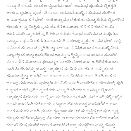
ನಾಲ್ಕು ದಿನ ಓದು ಅಂತ ಅನ್ನಬಾರದು ಹಾಗೆ. ಆಯುಧ ಪೂಜೆಯಲ್ಲಿ ಕತ್ತರಿ
ಚಾಕು ಎಲ್ಲದಕ್ಕೂ ಪೂಜೆ. ದಿನಾಲೂ ಅರಮನೆಯಲ್ಲಿ ನಡೆಯುವ ಸಂಗೀತ
ಕಾರ್ಯಕ್ರಮಗಳಿಗೆ ಭೇಟಿ . ಆಚೆ ಹುಲ್ಲ ಮೇಲೆ ಕುಳಿತು ದೊಡ್ಡ ತೆರೆಯಲ್ಲಿ ಒಳಗಿನ
ಕಲಾಪಗಳನ್ನು ವೀಕ್ಷಿಸುವುದು ಜೊತೆಗೆ ಕುರುಕುಲು ಬಿಸಿ ಬಿಸಿ ಕಡಲೆ ಕಾಯಿ
ಚುರುಮುರಿ ಒಗ್ಗಗರಣೆ ಪುರಿಗಳು ದಸರೆಯ ಗೊಂಬೆ ಬಾಗಿನದ ಚರುಪುಗಳು.
ಅಬ್ಬಾ ಎಂಥ ಸವಿ ಗಳಿಗೆಗಳು. ಒಂದು ದಿನ ಫಲಪುಷ್ಪ ಪ್ರದರ್ಶನದ ಭೇಟಿ.ಅಲ್ಲಿ
ಸಮೋಸ ತುಂಬಾ ಚೆನ್ನಾಗಿರ್ತಿತ್ತು .ಈಗಲೂ ನೆನೆಸಿಕೊಂಡರೆ ಬಾಯಲ್ಲಿ ನೀರು.
ಎಲ್ಲದಕ್ಕಿಂತ ಹೆಚ್ಚು ಕಾತರದಿಂದ ಕಾಯ್ತಾ ಇದ್ದಿದ್ದು ದಸರಾ ಜಂಬೂ ಸವಾರಿಗೆ.
ಮೆರವಣಿಗೆ ನೋಡಲು ಫಲಾಮೃತ ಮಹಡಿ ಮೇಲೆ ಜಾಗ ಕಾದಿರಿಸಿಕೊಂಡು
ರಾಶಿ ತಿಂಡಿಗಳನ್ನು ಹೊತ್ತು ಅಕ್ಕಪಕ್ಕದ ಮನೆಯವರ ಜೊತೆ ನಮ್ಮ ತಂಡ
ಹೊರಡುತ್ತಿತ್ತು. ಊರಿನಿಂದ ತಂದ ಬಂದ ನೆಂಟರು ತಂದ ತಿಂಡಿ ಉಳಿದ
ಚರುಪು ಗಳು ಹಾಗೂ ಇದಕ್ಕಾಗಿಯೇ ವಿಶೇಷವಾಗಿ ಮಾಡಿಕೊಂಡಅವಲಕ್ಕಿ ಪುರಿ
ಒಗ್ಗರಣೆ ಕಡಲೆಪುರಿ ಒಗ್ಗರಣೆಗಳು. ಎಲ್ಲಾ ತಿಂಡಿಗಳು ಬರುವಷ್ಟರಲ್ಲಿ ಖಾಲಿ .
ಅಕ್ಕಪಕ್ಕದ ಸ್ನೇಹಿತರು ನಾಲ್ಕೈದು ಮನೆಯವರು ಕೂಡಿ ಸಿಟಿ ಬಸ್ ನಲ್ಲಿ ಅಲ್ಲಿಗೆ
ತಲುಪಿ ಜಾಗ ಹಿಡಿದುಕೊಂಡು ಪಟ್ಟಾಂಗ ಹೊಡೆಯುತ್ತ ಮೆರವಣಿಗೆ ಬರುವ
ತನಕ ಸಮಯ ದೂಡಿ ನಂತರ ಕೃಷ್ಣರಾಜ ಸರ್ಕಲ್ ಸುತ್ತುತ್ತಿದ್ದ ಆಕರ್ಷಕ ದೃಶ್ಯ
ಕಣ್ಣು ತುಂಬಿಕೊಳ್ಳುತ್ತಿದ್ದವು ಮೊದಲು ಆ ಅಜಾನುಬಾಹು ಗೊಂಬೆಗಳ ಕುಣಿತ
ಕುದುರೆ ವೇಷ ನಂದಿಕೋಲು ಕೋಲಾಟ ಡೊಳ್ಳು ಮದ್ದಳೆಯ ಎಷ್ಟು ಹೊತ್ತು