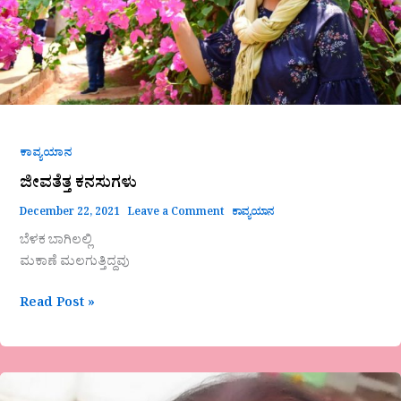
ಕಾವ್ಯಯಾನ
ಜೀವತೆತ್ತ ಕನಸುಗಳು
December 22, 2021
Leave a Comment
ಕಾವ್ಯಯಾನ
ಬೆಳಕ ಬಾಗಿಲಲ್ಲಿ
ಮಕಾಣೆ ಮಲಗುತ್ತಿದ್ದವು
Read Post »
ಬರಹ