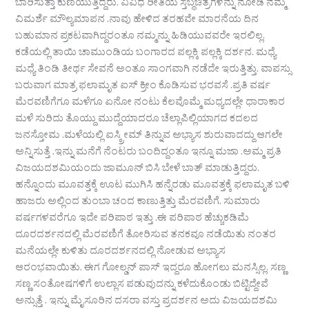
ಬಾರಿಸುತ್ತಾ ಕುಣಿಯುತ್ತಿದ್ದರು. ವಿವಿಧ ರೀತಿಯ ಸ್ತಬ್ಧಚಿತ್ರಗಳನ್ನು ನೋಡಿ ನಮ್ಮ
ವಿಮರ್ಶೆ ಮೌಲ್ಯಮಾಪನ .ನಾವು ಹೇಳಿದ ತರಹವೇ ಮಾರನೆಯ ದಿನ
ಬಹುಮಾನ ಪ್ರಕಟವಾಗಿದ್ದರಂತೂ ನಮ್ಮನ್ನು ಹಿಡಿಯುವವರೇ ಇರಲಿಲ್ಲ.
ಕಡೆಯಲ್ಲಿ ತಾಯಿ ಚಾಮುಂಡಿಯ ಬಂಗಾರದ ಪಲ್ಲಕ್ಕಿ ಪಲ್ಲಕ್ಕಿ ದರ್ಶನ. ಮಧ್ಯೆ
ಮಧ್ಯೆ ತಿಂಡಿ ತೀರ್ಥ ಸೇವನೆ ಅಂತೂ ಸಾಂಗವಾಗಿ ನಡೆದೇ ಇರುತ್ತಿತ್ತು. ವಾಪಸ್ಸು
ಬರುವಾಗ ಮಾತ್ರ ಫಲಾಮೃತ ಐಸ್ ಕ್ರೀಂ ಕೊಡಿಸುವ ಭರವಸೆ .ಪ್ರತಿ ವರ್ಷ
ಮೆರವಣಿಗೆಗೂ ಮಳೆಗೂ ಏನೋ ನಂಟು ಕೆಲವೊಮ್ಮೆ ಮಧ್ಯದಲ್ಲೇ ಧಾರಾಕಾರ
ಮಳೆ ಸುರಿದು ತೊಯ್ದು ಮುದ್ದೆಯಾದರೂ ಚೆಲ್ಲಾಪಿಲ್ಲಿಯಾಗದ ಕದಲದ
ಜನಸ್ತೋಮ .ಮಳೆಯಲ್ಲಿ ಐಸ್ಕ್ರೀಮ್ ತಿನ್ನುವ ಅಭ್ಯಾಸ ಶುರುವಾದದ್ದು ಆಗಲೇ
ಅನ್ನಿಸುತ್ತೆ .ಇನ್ನು ಮನೆಗೆ ನೆಂಟರು ಬಂದಿದ್ದಂತೂ ಇನ್ನೂ ಮಜಾ .ಅಮ್ಮ ಪ್ರತಿ
ವಿಜಯದಶಮಿಯಂದು ಜಾಮೂನ್ ಬಿಸಿ ಬೇಳೆ ಬಾತ್ ಮಾಡುತ್ತಿದ್ದರು.
ಹನ್ನೊಂದು ಮೂವತ್ತಕ್ಕೆ ಊಟ ಮುಗಿಸಿ ಹನ್ನೆರಡು ಮೂವತ್ತಕ್ಕೆ ಫಲಾಮೃತ ಬಳಿ
ಹಾಜರು ಅಲ್ಲಿಂದ ತುಂಬಾ ಚಂದ ಕಾಣುತ್ತಿತ್ತು ಮೆರವಣಿಗೆ. ಸುಮಾರು
ವರ್ಷಗಳವರೆಗೂ ಇದೇ ಪರಿಪಾಠ ಇತ್ತು .ಈ ಪರಿಪಾಠ ಹೆಚ್ಚುಕಡಿಮೆ
ದೂರದರ್ಶನದಲ್ಲಿ ಮೆರವಣಿಗೆ ತೋರಿಸುವ ತನಕವೂ ನಡೆಯಿತು ನಂತರ
ಮನೆಯಲ್ಲೇ ಕುಳಿತು ದೂರದರ್ಶನದಲ್ಲಿ ನೋಡುವ ಅಭ್ಯಾಸ
ಆರಂಭವಾಯಿತು. ಈಗ ಗೋಲ್ಡನ್ ಪಾಸ್ ಇದ್ದರೂ ಹೋಗಲು ಮನಸ್ಸಿಲ್ಲ. ಸಣ್ಣ
ಸಣ್ಣ ಸಂತೋಷಗಳಿಗೆ ಉಲ್ಲಾಸ ಪಡುವುದನ್ನು ಕಳೆದುಕೊಂಡು ಬಿಟ್ಟಿದ್ದೇವೆ
ಅನ್ಸುತ್ತೆ . ಇನ್ನು ಮೈಸೂರಿನ ದಸರಾ ವಸ್ತು ಪ್ರದರ್ಶನ ಅದು ವಿಜಯದಶಮಿ