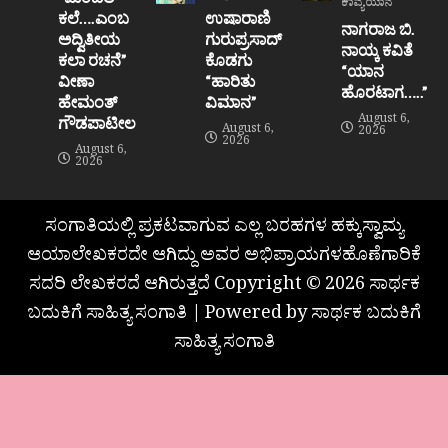
ಕಾವ್ಯಯಾನ
ಕಲೆ….ಎಂಬ
ಉಷಾರಾಣಿ
ನಾಗರಾಜ ಬಿ.
ಅದ್ವಿತೀಯ
ಗುರುಪ್ರಸಾದ್
ನಾಯ್ಕ ಕವಿತೆ
ಕಲಾ ರಚನೆ”‌
ಕೊಡಗು
“ಯಾನ
ವೀಣಾ
“ಹಾರಿತು
ಹೊರಟಾಗ…..”
ಹೇಮಂತ್‌
ವಿಮಾನ”
August 6,
ಗೌಡಪಾಟೀಲ
August 6,
2026
2026
August 6,
2026
ಸಂಗಾತಿಯಲ್ಲಿ ಪ್ರಕಟವಾಗುವ ಎಲ್ಲ ಬರಹಗಳ ಹಕ್ಕುಸ್ವಾಮ್ಯ
ಆಯಾಲೇಖಕರದೇ ಆಗಿದ್ದು ಅವರ ಅಭಿಪ್ರಾಯಗಳಹೊಣೆಗಾರಿಕೆ
ಸದರಿ ಲೇಖಕರದೆ ಆಗಿರುತ್ತದೆ Copyright © 2026 ಸಾರ್ಥಕ
ಬದುಕಿಗೆ ಸಾಹಿತ್ಯ ಸಂಗಾತಿ | Powered by ಸಾರ್ಥಕ ಬದುಕಿಗೆ
ಸಾಹಿತ್ಯ ಸಂಗಾತಿ