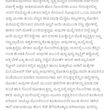
ಜೋಡಿಸುವುದೇನೂ ಇರುತ್ತಿರಲಿಲ್ಲ .ಸ್ವಲ್ಪ ಮಟ್ಟಿನ ಬದಲಾವಣೆ ವರ್ಷದಿಂದ
ವರ್ಷಕ್ಕೆ ಅಷ್ಟೇ. ಅತಿಶಯವಾಗಿ ಹೊಸ ಗೊಂಬೆಗಳು ಏನೂ ಸೇರುತ್ತಿರಲಿಲ್ಲ
.ನನಗೆ ನೆನಪಿದ್ದಂತೆ ಬಳಪದ ಕಲ್ಲಿನ ದೇಗುಲದ ಗೋಪುರದ ಒಂದು ಮಾದರಿ
ಇತ್ತು .ಮರಳು ತಂದು ಬೆಟ್ಟದ ರೀತಿ ಮಾಡಿ ಮೆಟ್ಟಿಲು ಕಲ್ಲುಗಳನ್ನು ಜೋಡಿಸಿ
ತುದಿಯಲ್ಲಿ ದೇಗುಲದ ಮಾದರಿ ಇಟ್ಟರೆ ಅದೇ ಚಾಮುಂಡಿ ಬೆಟ್ಟ .ಟ್ರೇಗಳಲ್ಲಿ
ಹಾಕಿದ ರಾಗಿ ಮೊಳಕೆ ಬಂದಿರುತ್ತಿದ್ದವು. ಅವುಗಳ ಮಧ್ಯೆ ಗಾಜಿನ ಬಿಲ್ಲೆ ಇಟ್ಟರೆ
ಅದೇ ಮದ್ಯದ ಕೆರೆ ಕಟ್ಟೆಗಳು .ಆಗ ಬಿನಾಕಾ ಟೂತ್ಪೇಸ್ಟಿನ ಜೊತೆ ಪ್ಲಾಸ್ಟಿಕ್ಕಿನ ಸಣ್ಣ
ಸಣ್ಣ ಪ್ರಾಣಿಯ ಆಕೃತಿಗಳನ್ನು ಕೊಡುತ್ತಿದ್ದರು. ಅವುಗಳನ್ನು ಮಧ್ಯೆ ಮಧ್ಯೆ
ಇಡುತ್ತಿದ್ದೆವು..ಜೇಡದ ಮಣ್ಣಿನ ಗೊಂಬೆಗಿರುತ್ತಿದ್ದವು. ಅದರಲ್ಲಿ ಒಂದು ಶೆಟ್ಥರ
ಗಂಡ ಹೆಂಡತಿ ಗೊಂಬೆ .ಅವುಗಳ ಮುಂದೆ ಪುಟ್ಟ ಪುಟ್ಟ ಪ್ಲಾಸ್ಟಿಕ್ ತಟ್ಟೆಯಲ್ಲಿ
ಅಕ್ಕಿ ಬೇಳೆ ಎಲ್ಲ ತುಂಬಿ ಇಟ್ಟು ರಟ್ಟಿನ ಬೋರ್ಡ್ ತಗುಲಿ ಹಾಕಿ ಪ್ರಾವಿಷನ್
ಸ್ಟೋರ್ .ಬಳಪದ ಕಲ್ಲಿನ ಪ್ಲಾಸ್ಟಿಕ್ಕಿನ ಹಾಗೂ ಹಿತ್ತಾಳೆಯ ಅಡಿಗೆ ಪಾತ್ರೆಗಳ
ಮಿನಿಯೇಚರ್ ಸೆಟ್ ಇದ್ದು ಅವುಗಳನ್ನು ಜೋಡಿಸುತ್ತಿದ್ದೆವು.ನಾವೇ ತಯಾರಿಸಿದ
ಮಣಿಯಿಂದ ಮಾಡಿದ ಸಾಮಾನುಗಳೂ. ಆಗ ಸಿಗುತ್ತಿದ್ದ ಟಿನ್ನಿನ ಡಬ್ಬಿಗಳನ್ನು
ಜೋಡಿಸಿ ಅವುಗಳ ಮೇಲೆ ಮಂಚದ ಹಲಿಗೆಗಳ ಹಂತಗಳನ್ನು ಮಾಡಿ ಬಿಳಿ
ಪಂಚೆ ಹಾಸಿ ಗೊಂಬೆ ಜೋಡಿಸುತ್ತಿದ್ದು. ಮಧ್ಯದಲ್ಲಿ ಪಟ್ಟದ ಗೊಂಬೆಗಳು ಮತ್ತು
ಕಳಶ .ಅಮ್ಮನ ಮನೆಯಲ್ಲಿ ಸಪ್ತಮಿ ಮೂಲಾ ನಕ್ಷತ್ರದಿಂದ ಬೊಂಬೆ ಕೂಡಿಸುವ
ಪರಿಪಾಠ .ಅಯ್ಯೋ ಮೊದಲಿನಿಂದ ಕೂಡಿಸಬಾರದೇ ಅಂತ ಬೇಸರ .ಈಗಿನ
ಹಾಗೆ ವರ್ಷವರ್ಷವೂ ಹೊಸ ಸೆಟ್ ತೆಗೆದುಕೊಳ್ಳುವ ಪರಿಪಾಠವೂ ಇರಲಿಲ್ಲ