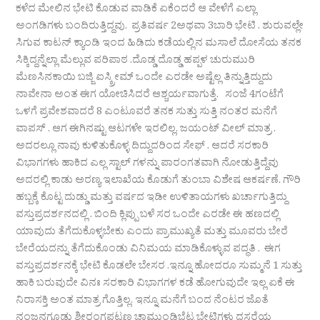
ಕಳೆದ ಮೇಲಿನ ಭೇಟಿ ಕೊಡುವ ವಾಡಿಕೆ ಏಕೆಂದರೆ ಆ ವೇಳೆಗೆ ಎಲ್ಲಾ
ಅಂಗಡಿಗಳು ಬಂದಿರುತ್ತಿದ್ದವು. ಪ್ರತಿವರ್ಷ 2ಅಥವಾ 3ಬಾರಿ ಭೇಟಿ . ಶುರುವಲ್ಲೇ
ಸಿಗುವ ಕಾಟನ್ ಕ್ಯಾಂಡಿ ಇಂದ ಹಿಡಿದು ಕಡೆಯಲ್ಲಿನ ಮಸಾಲೆ ದೋಸೆಯ ತನಕ
ಸಿಕ್ಕಿದ್ದನ್ನೆಲ್ಲಾ ಮೆಲ್ಲುವ ಪರಿಪಾಠ .ದೊಡ್ಡ ದೊಡ್ಡ ಹಪ್ಪಳ ಚುರುಮುರಿ
ಮೆಣಸಿನಕಾಯಿ ಬಜ್ಜಿ ಐಸ್ಕ್ರೀಮ್ ಒಂದೇ ಎರಡೇ ಅಷ್ಟೆಲ್ಲ ತಿನ್ನುತ್ತಿದ್ದುದು
ನಾವೇನಾ ಅಂತ ಈಗ ಯೋಚಿಸಿದರೆ ಆಶ್ಚರ್ಯವಾಗುತ್ತೆ. ಸಂಜೆ 4ಗಂಟೆಗೆ
ಒಳಗೆ ಪ್ರವೇಶವಾದರೆ 8 ಎಂಟೂವರೆ ತನಕ ಸುತ್ತು ಸುತ್ತಿ ನಂತರ ಮನೆಗೆ
ವಾಪಸ್ . ಆಗ ಈಗಿನಷ್ಟು ಆಟಗಳೇ ಇರಲಿಲ್ಲ. ಜಯಂಟ್ ವೀಲ್ ಮಾತ್ರ .
ಅದರಲ್ಲೂ ನಾವು ಕುಳಿತುಕೊಳ್ಳ ದಿದ್ದುದರಿಂದ ಸೇಫ್ . ಆದರೆ ಸರಕಾರಿ
ವಿಭಾಗಗಳು ಹಾಕಿದ ಎಲ್ಲ ಸ್ಟಾಲ್ ಗಳನ್ನು ಪಾರಂಗತವಾಗಿ ನೋಡುತ್ತಿದ್ದೆವು
ಅದರಲ್ಲಿ ಕಾಡು ಅರಣ್ಯ ಇಲಾಖೆಯ ಕೊಡುಗೆ ತುಂಬಾ ವಿಶೇಷ ಆಕರ್ಷಣೆ. ಗೌರಿ
ಹಬ್ಬಕ್ಕೆ ಕೊಟ್ಟ ದುಡ್ಡು ಮತ್ತು ವರ್ಷದ ಇಡೀ ಉಳಿತಾಯಗಳು ಖರ್ಚಾಗುತ್ತಿದ್ದು
ವಸ್ತುಪ್ರದರ್ಶನದಲ್ಲಿ . ಬಿಂದಿ ಕ್ಲಿಪ್ಪು ಬಳೆ ಸರ ಒಂದೇ ಎರಡೇ ಈ ಹಣದಲ್ಲಿ
ಯಾವುದು ತೆಗೆದುಕೊಳ್ಳಬೇಕು ಎಂದು ಪ್ರಾಮುಖ್ಯತೆ ಮತ್ತು ಮೂವರು ಬೇರೆ
ಬೇರೆಯದನ್ನು ತೆಗೆದುಕೊಂಡು ವಿನಿಮಯ ಮಾಡಿಕೊಳ್ಳುವ ಪದ್ಧತಿ . ಈಗ
ವಸ್ತುಪ್ರದರ್ಶನಕ್ಕೆ ಭೇಟಿ ಕೊಡಲೇ ಬೇಸರ .ಇನ್ನೂ ಹೋದರೂ ಸುಮ್ಮನೆ 1 ಸುತ್ತು
ಹಾಕಿ ಬರುವುದೇ ವಿನಃ ಸರಕಾರಿ ವಿಭಾಗಗಳ ಕಡೆ ಹೋಗುವುದೇ ಇಲ್ಲ ಏಕೆ ಈ
ನಿರಾಸಕ್ತಿ ಅಂತ ಮಾತ್ರ ಗೊತ್ತಿಲ್ಲ. ಇನ್ನೂ ಮನೆಗೆ ಬಂದ ನೆಂಟರ ಜೊತೆ
ನಂಜನಗೂಡು ಶ್ರೀರಂಗಪಟ್ಟಣ ಚಾಮುಂಡಿಬೆಟ್ಟ ಭೇಟಿಗಳು ದಸರೆಯ