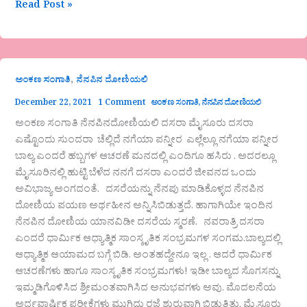
Read Post »
,
ಅಂಕಣ ಸಂಗಾತಿ
ನೆನಪಿನ ದೋಣಿಯಲಿ
December 22, 2021
1 Comment
ಅಂಕಣ ಸಂಗಾತಿ
,
ನೆನಪಿನ ದೋಣಿಯಲಿ
ಅಂಕಣ ಸಂಗಾತಿ ನೆನಪಿನದೋಣಿಯಲಿ ದಸರಾ ಮೈಸೂರು ದಸರಾ
ಎಷ್ಟೊಂದು ಸುಂದರಾ ಚೆಲ್ಲಿದೆ ನಗೆಯಾ ಪನ್ನೀರ ಎಲ್ಲೆಲ್ಲೂ ನಗೆಯಾ ಪನ್ನೀರ
ಬಾಲ್ಯ ಎಂದರೆ ಹಬ್ಬಗಳ ಆಚರಣೆ ಮನದಲ್ಲಿ ಎಂದಿಗೂ ಹಸಿರು . ಅದರಲ್ಲೂ
ಮೈಸೂರಿನಲ್ಲಿ ಹುಟ್ಟಿ ಬೆಳೆದ ನನಗೆ ದಸರಾ ಎಂದರೆ ಜೀವನದ ಒಂದು
ಅವಿಭಾಜ್ಯ ಅಂಗದಂತೆ. ದಸರೆಯನ್ನು ನೆನಪು ಮಾಡಿಕೊಳ್ಳದ ನೆನಪಿನ
ದೋಣಿಯ ಪಯಣ ಅರ್ಥಹೀನ ಅನ್ನಿಸಿಬಿಡುತ್ತದೆ. ಹಾಗಾಗಿಯೇ ಇಂದಿನ
ನೆನಪಿನ ದೋಣಿಯ ಯಾನವಿಡೀ ದಸರೆಯ ಸ್ಮರಣೆ. ನವರಾತ್ರಿ ದಸರಾ
ಎಂದರೆ ಧಾರ್ಮಿಕ ಆಧ್ಯಾತ್ಮಿಕ ಸಾಂಸ್ಕೃತಿಕ ಸಂಭ್ರಮಗಳ ಸಂಗಮ.ಬಾಲ್ಯದಲ್ಲಿ
ಆಧ್ಯಾತ್ಮಿಕ ಆಯಾಮದ ಬಗ್ಗೆ ಬಿಡಿ. ಅಂತಹದ್ದೇನೂ ಇಲ್ಲ . ಆದರೆ ಧಾರ್ಮಿಕ
ಆಚರಣೆಗಳು ಹಾಗೂ ಸಾಂಸ್ಕೃತಿಕ ಸಂಭ್ರಮಗಳು! ಇಡೀ ಬಾಲ್ಯದ ಸೊಗಸನ್ನು
ಇಮ್ಮಡಿಗೊಳಿಸಿದ ಶ್ರೀಮಂತವಾಗಿಸಿದ ಅನುಭವಗಳು ಅವು. ಮೊದಲನೆಯ
ಅರ್ಧವಾರ್ಷಿಕ ಪರೀಕ್ಷೆಗಳು ಮುಗಿದು ರಜೆ ಶುರುವಾಗಿ ಬಿಡುತ್ತಿತ್ತು. ಮೈಸೂರು