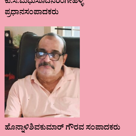
ಕು.ಸ.ಮಧುಸೂದನರಂಗೇಹಳ್ಳಿ
ಪ್ರಧಾನಸಂಪಾದಕರು
ಹೊನ್ನಾಳಿಶಿವಕುಮಾರ್ ಗೌರವ ಸಂಪಾದಕರು