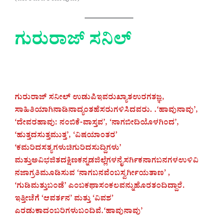
ಗುರುರಾಜ್ ಸನಿಲ್
ಗುರುರಾಜ್ ಸನೀಲ್ ಉಡುಪಿಇವರುಖ್ಯಾತಉರಗತಜ್ಞ,
ಸಾಹಿತಿಯಾಗಿನಾಡಿನಾದ್ಯಂತಹೆಸರುಗಳಿಸಿದವರು. .‘ಹಾವುನಾವು’,
‘ದೇವರಹಾವು: ನಂಬಿಕೆ-ವಾಸ್ತವ’, ‘ನಾಗಬೀದಿಯೊಳಗಿಂದ’,
‘ಹುತ್ತದಸುತ್ತಮುತ್ತ’, ‘ವಿಷಯಾಂತರ’
‘ಕಮರಿದಸತ್ಯಗಳುಚಿಗುರಿದಸುದ್ದಿಗಳು’
ಮತ್ತುಅವಿಭಜಿತದಕ್ಷಿಣಕನ್ನಡಜಿಲ್ಲೆಗಳನೈಸರ್ಗಿಕನಾಗಬನಗಳಉಳಿವಿ
ನಜಾಗ್ರತಿಮೂಡಿಸುವ ‘ನಾಗಬನವೆಂಬಸ್ವರ್ಗೀಯತಾಣ’ ,
‘ಗುಡಿಮತ್ತುಬಂಡೆ’ ಎಂಬಕಥಾಸಂಕಲವನ್ನುಹೊರತಂದಿದ್ದಾರೆ.
ಇತ್ತೀಚೆಗೆ ‘ಆವರ್ತನ’ ಮತ್ತು ‘ವಿವಶ’
ಎರಡುಕಾದಂಬರಿಗಳುಬಂದಿವೆ.‘ಹಾವುನಾವು’