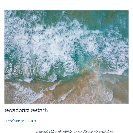
ಅಂತರಂಗದ ಅಲೆಗಳು
October 19, 2019
ಸುಜಾತ ರವೀಶ್ ಹೌದು. ಮನವೆಂಬುದು ಅದೆಷ್ಪೋ