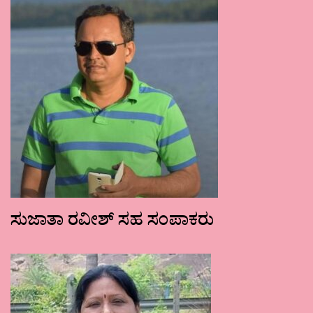
ಸುಜಾತಾ ರವೀಶ್ ಸಹ ಸಂಪಾಕರು