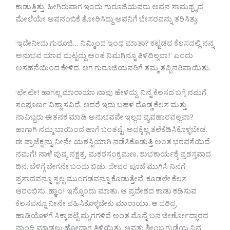
ಕಾಡುತ್ತಿತ್ತು. ಹೀಗಿರುವಾಗ ಇಂದು ಗುರೂಜಿಯವರು ಅವನ ಸಾಮಥ್ರ್ಯದ
ಮೇಲೆಯೇ ಅಪನಂಬಿಕೆ ತೋರಿಸಿದ್ದು ಅವನಿಗೆ ಬೇಸರವನ್ನು ತರಿಸಿತ್ತು.
‘ಇದೇನೀದು ಗುರೂಜಿ… ನಿಮ್ಮಿಂದ ಇಂಥ ಮಾತಾ? ಕಟ್ಟಡದ ಕೆಲಸದಲ್ಲಿ ನನ್ನ
ಅನುಭವ ಯಾವ ಮಟ್ಟದ್ದು ಅಂತ ನಿಮಗಿನ್ನೂ ತಿಳಿದಿಲ್ಲವಾ!’ ಎಂದು
ಅಸಹನೆಯಿಂದ ಕೇಳಿದ. ಆಗ ಗುರೂಜಿಯವರಿಗೆ ತಮ್ಮ ತಪ್ಪಿನರಿವಾಯಿತು.
‘ಛೇ,ಛೇ! ಹಾಗಲ್ಲ ಮಾರಾಯಾ ನಾವು ಹೇಳಿದ್ದು. ನಿನ್ನ ಕೆಲಸದ ಬಗ್ಗೆ ನಮಗೆ
ಸಂಪೂರ್ಣ ವಿಶ್ವಾಸವಿದೆ. ಆದರೆ ಇದು ಬಹಳ ದೊಡ್ಡ ಕೆಲಸ ಮತ್ತು
ನಾವಿಬ್ಬರು ಈತನಕ ಮಾಡಿ ಅನುಭವವೇ ಇಲ್ಲದ ವ್ಯವಹಾರವಲ್ಲವಾ?
ಹಾಗಾಗಿ ನಮ್ಮ ಬಾಯಿಂದ ಹಾಗೆ ಬಂತಷ್ಟೆ. ಅದಕ್ಕೆಲ್ಲ ತಲೆಕೆಡಿಸಿಕೊಳ್ಳಬೇಡ.
ಈ ಪ್ರಾಜೆಕ್ಟನ್ನು ನೀನೇ ಯಶಸ್ವಿಯಾಗಿ ನಡೆಸಿಕೊಡುತ್ತಿ ಅಂತ ಭರವಸೆಯಿದೆ
ನಮಗೆ! ನಾಳೆ ಪುಷ್ಯ ನಕ್ಷತ್ರ, ಮಕರಸಂಕ್ರಮಣ. ಶುಭಕಾರ್ಯಕ್ಕೆ ಪ್ರಶಸ್ತವಾದ
ದಿನ. ಬೆಳಿಗ್ಗೆ ಬೇಗನೇ ಬಂದು ಬಿಡು. ದೇವರ ಪೂಜೆ ಮುಗಿಸಿ ನಿನಗೆ
ಪ್ರಸಾದವನ್ನೂ ಸ್ವಲ್ಪ ಮುಂಗಡವನ್ನೂ ಕೊಡುತ್ತೇವೆ. ಕೂಡಲೇ ಕೆಲಸ
ಆರಂಭಿಸು. ಹ್ಞಾಂ! ಇನ್ನೊಂದು ಮಾತು. ಆ ಪ್ರದೇಶದ ಕಾಡು ಕಡಿಸುವ
ಕೆಲಸವನ್ನೂ ನೀನೇ ವಹಿಸಿಕೊಳ್ಳಬೇಕು ಮಾರಾಯಾ. ಆ ದರಿದ್ರ
ಹಾಡಿಯೊಳಗೆ ಸಿಕ್ಕಾಪಟ್ಟೆ ಮೃಗಗಳಿವೆ ಅಂತ ಮೊನ್ನೆ ಬನ ಜೀರ್ಣೋದ್ಧಾರದ
ನಾಂದಿ ಮಾಡಲು ಹೋದಾಗ ತಿಳಿಯಿತು. ಆವತ್ತು ಶೀಂಬ್ರಗುಡ್ಡೆಯ ನಿನ್ನ