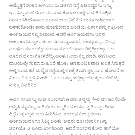
ಅಷ್ಟೊತ್ತಿಗೆ ಶಂಕರ ಅಳಂದೂರು ಚರ್ಚಿನ ರಸ್ತೆ ಹಿಡಿದಿದ್ದವನು ಇನ್ನು
ಇವನನ್ನು ನಂಬಿದರಾಗದು ಎಂದುಕೊಂಡು ಅಲ್ಲೇ ಎದುರಿಗೆ ಸಿಕ್ಕಿದ
ಗೂಡಂಗಡಿಯೊಂದರ ಮುಂದೆ ಕಾರು ನಿಲ್ಲಿಸಿದ ಹಾಗೂ ಕಾರಿನೊಳಗೆ
ಕುಳಿತುಕೊಂಡೇ ತಾನು ಹೋಗಬೇಕಾದ ಬಂಡೆಯ ವಿಳಾಸವನ್ನು ಗತ್ತಿನಿಂದ
ಅಂಗಡಿಯವನಲ್ಲಿ ವಿಚಾರಿದ. ಆದರೆ ಅಂಗಡಿಯವನು ಇವನ
ಅಹಂಕಾರವನ್ನು ಕಂಡು ತಾನೂ ಎದ್ದು ಬಾರದೆ, ‘ಅಯ್ಯಯ್ಯಾ… ನೀವು
ಎಂಥದು ಮಾರಾಯ್ರೇ ತುಂಬಾ ಮುಂದೆ ಬಂದು ಬಿಟ್ಟಿದ್ದೀರಲ್ಲಾ…! ಆ
ಊರಿನ ಹೆಸರು ಗೋಳಿಬೆಟ್ಟು ಅಂತ. ಒಂದು ಕೆಲ್ಸ ಮಾಡಿ. ಈಗ ಬಂದ
ದಾರಿಯಲ್ಲೇ ಸುಮಾರು ಹಿಂದೆ ಹೋಗಿ. ಆಗ ಕುಂಟಲಪಾಡಿ ಅಂತ ಸಿಗುತ್ತದೆ.
ಅಲ್ಲಿ ಒಂದುಕಡೆ ಮಣ್ಣಿನ ರಸ್ತೆಯಲ್ಲಿ ಬಲಕ್ಕೆ ತಿರುಗಿ ಸ್ವಲ್ಪ ದೂರ ಹೋದರೆ ಆ
ವಿಳಾಸ ಸಿಗುತ್ತದೆ ನೋಡಿ…’ ಎಂದು ತನ್ನ ಹಲ್ಲಿಲ್ಲದ ಬೊಚ್ಚು ಬಾಯಿಬಿಟ್ಟು
ನಗುತ್ತ ವಿವರಿಸಿದ.
ಅವನ ನಗುವನ್ನು ಕಂಡ ಶಂಕರನಿಗೆ ಅವನು ತನ್ನನ್ನು ಗೇಲಿ ಮಾಡಿದನೆಂದೇ
ಅನ್ನಿಸಿ ಮೈಯೆಲ್ಲ ಉರಿಯಿತು. ಆದ್ದರಿಂದ ಅವನನ್ನು ತಿರಸ್ಕಾರದಿಂದ
ದಿಟ್ಟಿಸುತ್ತ ಸರ್ರನೆ ಕಾರು ತಿರುಗಿಸಿದ. ಶಂಕರನ ಕೊಬ್ಬು ಕಂಡು
ಅಂಗಡಿಯವನಿಗೂ ಸಿಟ್ಟು ಬಂತು. ಅವನು ಥೂ! ಬೇವರ್ಸಿ ನಿನ್ನ
ಚರ್ಬಿಯೇ…! ಎಂದು ಉಗಿಕೊಂಡ. ಆದರೆ ಶಂಕರನ ಕೋಪ ಹಾಗೆಯೇ