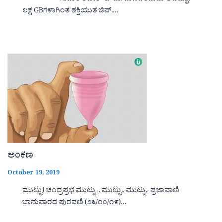
ಲಕ್ಷ GBಗಳಾಗಿಂತ ಶಕ್ತಿಯುತ ಚಿಪ್.…
ಅಂಕಣ
October 19, 2019
ಮುಟ್ಟು! ಚಂದ್ರಪ್ರಭ ಮುಟ್ಟು .. ಮುಟ್ಟು.. ಮುಟ್ಟು.. ಪ್ರಜಾವಾಣಿ
ಭಾನುವಾರದ ಪುರವಣಿ (೨೩/೧೦/೧೯)…