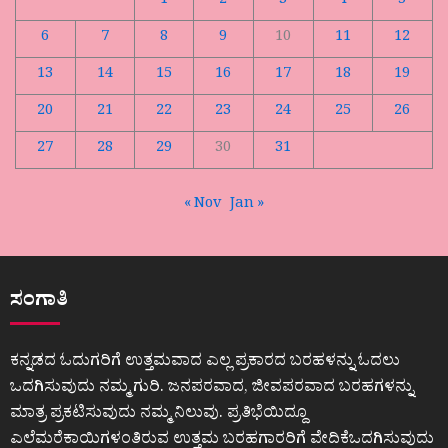
1
2
3
4
5
6
7
8
9
10
11
12
13
14
15
16
17
18
19
20
21
22
23
24
25
26
27
28
29
30
31
« Nov
Jan »
ಸಂಗಾತಿ
ಕನ್ನಡದ ಓದುಗರಿಗೆ ಉತ್ತಮವಾದ ಎಲ್ಲ ಪ್ರಕಾರದ ಬರಹಳನ್ನು ಓದಲು
ಒದಗಿಸುವುದು ನಮ್ಮ ಗುರಿ. ಜನಪರವಾದ, ಜೀವಪರವಾದ ಬರಹಗಳನ್ನು
ಮಾತ್ರ ಪ್ರಕಟಿಸುವುದು ನಮ್ಮ ನಿಲುವು. ಪ್ರತಿಭೆಯಿದ್ದೂ
ಎಲೆಮರೆಕಾಯಿಗಳಂತಿರುವ ಉತ್ತಮ ಬರಹಗಾರರಿಗೆ ವೇದಿಕೆಒದಗಿಸುವುದು