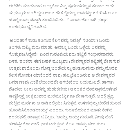
ಲೇಔಟು ಮಾಡುವಾಗ ಅದ್ಯಾರೋ ನಿನ್ನ ಪುರಂದರಣ್ಣನ ತಂಡದ ಕಾಡು
ಮನುಷ್ಯರು ಬಂದಿದ್ದರು ಅಂತ ಹೇಳಿದ್ದೆಯಲ್ಲ, ಅವರನ್ನೇ ಕರೆಯಿಸಿ ಅವರ
ಹೊಟ್ಟೆಯನ್ನು ಚೆನ್ನಾಗಿ ತುಂಬಿಸಿಬಿಡು…!’ ಎಂದು ಜೋರಾಗಿ ನಕ್ಕಾಗ
ಶಂಕರನೂ ಧ್ವನಿಗೂಡಿದ.
‘ಅಂದಹಾಗೆ ಕಾಡು ಕಡಿಸುವ ಕೆಲಸವನ್ನು ಇವತ್ತಿಗೆ ಸರಿಯಾಗಿ ಒಂದು
ತಿಂಗಳು ಬಿಟ್ಟು ಶುರು ಮಾಡು. ಅದಕ್ಕೂ ಒಂದು ಒಳ್ಳೆಯ ದಿನವನ್ನು
ಗೊತ್ತುಪಡಿಸಿದ್ದೇವೆ!’ ಎಂದ ಗುರೂಜಿಯವರು ತಟ್ಟನೆ ಗಂಭೀರವಾದರು.
ಬಳಿಕ, ‘ಶಂಕರಾ, ಈಗ ಬಹಳ ಮುಖ್ಯವಾಗಿ ದೇವಸ್ಥಾನದ ಕಟ್ಟಡಕ್ಕೆ ಬೇಕಾಗುವ
ಉತ್ತಮವಾದೊಂದು ದೊಡ್ಡ ಬಂಡೆಯನ್ನು ಹುಡುಕುವುದು ನಮ್ಮ ಮೊದಲ
ಕೆಲಸ ನೋಡು! ಯಾಕೆಂದರೆ ನಾವು ಹಮ್ಮಿಕೊಂಡಿರುವ ಆ ದೇವಸ್ಥಾನದ
ನಿರ್ಮಾಣವು ಏಕಶಿಲೆಯಿಂದಲೇ ಆಗಬೇಕೆಂಬ ನಿಯಮವಿದೆ. ಹಾಗಾಗಿ
ಮೊದಲು ನೀನು ಅದನ್ನು ಹುಡುಕಬೇಕು! ಆನಂತರ ದೇವಸ್ಥಾನದೊಳಗಿನ
ಕಾಷ್ಠಶಿಲ್ಪಕ್ಕೆ ಉತ್ತಮವಾದ ಮರಮುಟ್ಟುಗಳೂ ಬೇಕಾಗುತ್ತವೆ. ಅದಕ್ಕೆ ಸ್ವಲ್ಪ
ಮಟ್ಟದ ಮರಗಳು ಆ ಕಾಡಿನಲ್ಲಿಯೇ ಸಿಗುತ್ತವೆ. ಉಳಿದದ್ದನ್ನು ಬೇರೆಡೆಯಿಂದ
ಹೊಂದಿಸಿಕೊಂಡರಾಯ್ತು’ ಎಂದರು. ಗುರೂಜಿಯವರ ಮಾತು ಕೇಳಿದ
ಶಂಕರನಲ್ಲಿ ಉತ್ಸಾಹ ಚಿಮ್ಮಿತು. ‘ಆಯ್ತು, ಆಯ್ತು ಗುರೂಜಿ. ನೀವು ಹೇಗೆ
ಹೇಳುತ್ತೀರೋ ಹಾಗೆ. ನಾಳೆ ಬರುತ್ತೇನೆ. ಕೆಲಸ ಆದಷ್ಟು ಬೇಗ ಶುರು