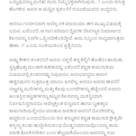
ಎನ್ನುವುದನ್ನೂ ಮರೆತು ನಾನು ನಿಮ್ಮ ಭಕ್ತನಾಗಿರುವುದು…!’ ಎಂದು ನಗುತ್ತ
ಹೊಗಳಿದ. ಅವನ ಆ ಮಟ್ಟದ ಪ್ರಶಂಸೆಗೆ ಗುರೂಜಿಯವರು ಉಬ್ಬಿದರು.
ಆದರೂ ಗಂಭೀರವಾಗಿ,‘ಅದೆಲ್ಲ ಸರಿ ಮಾರಾಯಾ. ಈಗ ಮುಖ್ಯ ವಿಷಯಕ್ಕೆ
ಬರುವ. ಏನೆಂದರೆ, ಆ ನಾಗ ಪರಿವಾರ ದೈವಗಳ ದೇವಸ್ಥಾನ ನಿಮಾರ್ಣದ
ಕೆಲಸವನ್ನು ನಿನಗೇ ಒಪ್ಪಿಸಬೇಕೆಂದಿದ್ದೇವೆ. ಅದು ನಿನ್ನಿಂದ ಸಾಧ್ಯವಾಗುತ್ತದಾ
ಹೇಳು…?’ ಎಂದು ಸಂಶಯದಿಂದ ಪ್ರಶ್ನಿಸಿದರು.
ಅಷ್ಟು ಕೇಳಿದ ಶಂಕರನಿಗೆ ಅವರು ರಪ್ಪನೆ ತನ್ನ ಕೆನ್ನೆಗೆ ಹೊಡೆದಂತಾಯಿತು.
ಸ್ವಲ್ಪಹೊತ್ತು ಮಂಕಾಗಿ ಕುಳಿತುಬಿಟ್ಟ. ಏಕೆಂದರೆ ಕಟ್ಟಡ ಕಾಮಗಾರಿಯ
ವಿಷಯದಲ್ಲಿ ಶಂಕರನಷ್ಟು ನಿಪುಣರೂ, ಅನುಭವಸ್ಥರೂ ಆವಾಗ
ಈಶ್ವರಪುರದ ಸುತ್ತಮುತ್ತ ಯಾರೂ ಇರಲಿಲ್ಲ. ಆದರೂ ಅವನು ಈವರೆಗೆ
ಸಣ್ಣಪಟ್ಟ ಮನೆಗಳನ್ನು ಮತ್ತು ಕೆಲವು ಬಂಗಲೆಗಳನ್ನು ಹೆಚ್ಚೆಂದರೆ ಐದಾರು
ಅಂತಸ್ತಿನ ಕಟ್ಟಡಗಳನ್ನೂ ಕಟ್ಟುವ ಕೆಲಸವನ್ನು ಯಶಸ್ವಿಯಾಗಿ
ನಿರ್ವಹಿಸಿದ್ದನಾದರೂ ಅವೆಲ್ಲಕ್ಕಿಂತ ಭಿನ್ನವಾದ ಹಾಗೂ ಬೃಹತ್ತಾದ
ಕಾಮಗಾರಿಯನ್ನೆಂದೂ ಮಾಡುವ ಅವಕಾಶ ಅವನಿಗೆ ದೊರಕಿರಲಿಲ್ಲ.
ಆದ್ದರಿಂದ ಎಂದಾದರೊಂದು ದಿನ ತನ್ನೂರಿನ ಕಟ್ಟಡ ಕಾಮಗಾರಿ ಕ್ಷೇತ್ರವೇ
ತನ್ನನ್ನು ಕಂಡು ಹುಬ್ಬೇರಿಸುವಂಥ ದೊಡ್ಡ ನಿರ್ಮಾಣವೊಂದನ್ನು ತಾನು
ಮಾಡಿ ತೋರಿಸಬೇಕು! ಎಂಬ ಹೆಬ್ಬಯಕೆಯೊಂದೂ ಅವನನ್ನು ಸದಾ