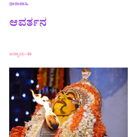
ಧಾರಾವಾಹಿ
ಆವರ್ತನ
ಅದ್ಯಾಯ-46