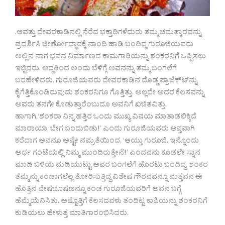
.ಆವತ್ತು ದೇವರಕಾಡಿನಲ್ಲಿ ನೆರೆದ ಭಕ್ತಾದಿಗಳೆದುರು ತಮ್ಮ ಚಮತ್ಕಾರವನ್ನು
ಪ್ರದರ್ಶಿಸಿ ಜೀರ್ಣೋದ್ಧಾರಕ್ಕೆ ನಾಂದಿ ಹಾಡಿ ಬಂದಿದ್ದ ಗುರೂಜಿಯವರು
ಅಲ್ಲಿನ ನಾಗ ಭವನ ನಿರ್ಮಾಣದ ಕಾಮಗಾರಿಯನ್ನು ಶಂಕರನಿಗೆ ಒಪ್ಪಿಸಲು
ಇಚ್ಛಿದರು. ಆದ್ದರಿಂದ ಅಂದು ಬೆಳಿಗ್ಗೆ ಅವನನ್ನು ತಮ್ಮ ಬಂಗಲೆಗೆ
ಬರಹೇಳಿದರು. ಗುರೂಜಿಯವರು ದೇವರಕಾಡಿನ ದೊಡ್ಡ ಪ್ರಾಜೆಕ್ಟ್‍ನ್ನು
ಕೈಗೆತ್ತಿಕೊಂಡಿರುವುದು ಶಂಕರನಿಗೂ ಗೊತ್ತಿತ್ತು. ಅಲ್ಲದೇ ಅದರ ಕೆಲಸವನ್ನು
ಅವರು ತನಗೇ ಕೊಡುತ್ತಾರೆಂಬುದೂ ಅವನಿಗೆ ಖಚಿತವಿತ್ತು.
ಹಾಗಾಗಿ,‘ಶಂಕರಾ ನಿನ್ನ ಹತ್ತಿರ ಒಂದು ಮುಖ್ಯ ವಿಷಯ ಮಾತಾಡಲಿಕ್ಕಿದೆ
ಮಾರಾಯಾ, ಬೇಗ ಬಂದುಬಿಡು!’ ಎಂದು ಗುರೂಜಿಯವರು ಆಪ್ತವಾಗಿ
ಕರೆದಾಗ ಅವನೂ ಅಷ್ಟೇ ನಮ್ರತೆಯಿಂದ, ‘ಆಯ್ತು ಗುರೂಜಿ. ಇನ್ನೊಂದು
ಅರ್ಧ ಗಂಟೆಯಲ್ಲಿ ನಿಮ್ಮ ಮುಂದಿರುತ್ತೇನೆ!’ ಎಂದವನು ಕೂಡಲೇ ಸ್ನಾನ
ಮಾಡಿ ಬಿಳಿಯ ಮಡಿಯುಟ್ಟು ಅವರ ಬಂಗಲೆಗೆ ಹೊರಟು ಬಂದಿದ್ದ. ಶಂಕರ
ತಮ್ಮನ್ನು ಕಂಡಾಗಲೆಲ್ಲ ತೋರಿಸುತ್ತಿದ್ದ ವಿಶೇಷ ಗೌರವವನ್ನೂ ಮತ್ತವನ ಈ
ಹೊತ್ತಿನ ವೇಷಭೂಷಣನ್ನೂ ಕಂಡ ಗುರೂಜಿಯವರಿಗೆ ಅವನ ಬಗ್ಗೆ
ಹೆಮ್ಮೆಯೆನಿಸಿತು. ಅಷ್ಟೊತ್ತಿಗೆ ಕೆಲಸದವಳು ತಂದಿಟ್ಟ ಕಾಫಿಯನ್ನು ಶಂಕರನಿಗೆ
ಕುಡಿಯಲು ಹೇಳುತ್ತ ಮಾತಿಗಾರಂಭಿಸಿದರು.