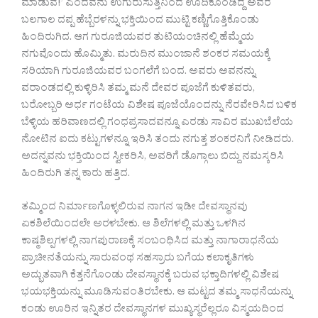
ಮಾಡುವ!’ ಎಂದವನು ಉಗುರುಸುತ್ತಿನಿಂದ ಊದಿಕೊಂಡಿದ್ದ ಅವರ
ಬಲಗಾಲ ದಪ್ಪ ಹೆಬ್ಬೆರಳನ್ನು ಭಕ್ತಿಯಿಂದ ಮುಟ್ಟಿ ಕಣ್ಣಿಗೊತ್ತಿಕೊಂಡು
ಹಿಂದಿರುಗಿದ. ಆಗ ಗುರೂಜಿಯವರ ತುಟಿಯಂಚಿನಲ್ಲಿ ಹೆಮ್ಮೆಯ
ನಗುವೊಂದು ಹೊಮ್ಮಿತು. ಮರುದಿನ ಮುಂಜಾನೆ ಶಂಕರ ಸಮಯಕ್ಕೆ
ಸರಿಯಾಗಿ ಗುರೂಜಿಯವರ ಬಂಗಲೆಗೆ ಬಂದ. ಅವರು ಅವನನ್ನು
ವರಾಂಡದಲ್ಲಿ ಕುಳ್ಳಿರಿಸಿ ತಮ್ಮ ಮನೆ ದೇವರ ಪೂಜೆಗೆ ಕುಳಿತವರು,
ಬರೋಬ್ಬರಿ ಅರ್ಧ ಗಂಟೆಯ ವಿಶೇಷ ಪೂಜೆಯೊಂದನ್ನು ನೆರವೇರಿಸಿದ ಬಳಿಕ
ಬೆಳ್ಳಿಯ ಹರಿವಾಣದಲ್ಲಿ ಗಂಧಪ್ರಸಾದವನ್ನೂ ಎರಡು ಸಾವಿರ ಮುಖಬೆಲೆಯ
ನೋಟಿನ ಐದು ಕಟ್ಟುಗಳನ್ನೂ ಇರಿಸಿ ತಂದು ನಗುತ್ತ ಶಂಕರನಿಗೆ ನೀಡಿದರು.
ಅದನ್ನವನು ಭಕ್ತಿಯಿಂದ ಸ್ವೀಕರಿಸಿ, ಅವರಿಗೆ ಡೊಗ್ಗಾಲು ಬಿದ್ದು ನಮಸ್ಕರಿಸಿ
ಹಿಂದಿರುಗಿ ತನ್ನ ಕಾರು ಹತ್ತಿದ.
ತಮ್ಮಿಂದ ನಿರ್ಮಾಣಗೊಳ್ಳಲಿರುವ ನಾಗನ ಇಡೀ ದೇವಸ್ಥಾನವು
ಏಕಶಿಲೆಯಿಂದಲೇ ಅರಳಬೇಕು. ಆ ಶಿಲೆಗಳಲ್ಲಿ ಮತ್ತು ಒಳಗಿನ
ಕಾಷ್ಠಶಿಲ್ಪಗಳಲ್ಲಿ ನಾಗಪುರಾಣಕ್ಕೆ ಸಂಬಂಧಿಸಿದ ಮತ್ತು ನಾಗಾರಾಧನೆಯ
ಪ್ರಾಚೀನತೆಯನ್ನು ಸಾರುವಂಥ ಸಹಸ್ರಾರು ಬಗೆಯ ಕಲಾಕೃತಿಗಳು
ಅದ್ಭುತವಾಗಿ ಕೆತ್ತನೆಗೊಂಡು ದೇವಸ್ಥಾನಕ್ಕೆ ಬರುವ ಭಕ್ತಾದಿಗಳಲ್ಲಿ ವಿಶೇಷ
ಭಯಭಕ್ತಿಯನ್ನು ಮೂಡಿಸುವಂತಿರಬೇಕು. ಆ ಮಟ್ಟದ ತಮ್ಮ ಸಾಧನೆಯನ್ನು
ಕಂಡು ಊರಿನ ಇನ್ನಿತರ ದೇವಸ್ಥಾನಗಳ ಮುಖ್ಯಸ್ಥರೆಲ್ಲರೂ ವಿಸ್ಮಯದಿಂದ