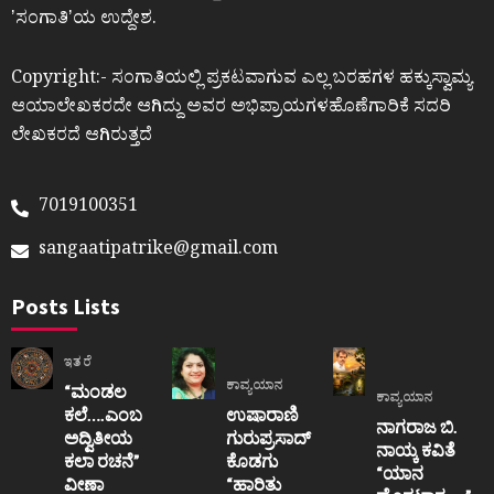
ʼಸಂಗಾತಿʼಯ ಉದ್ದೇಶ.
Copyright:- ಸಂಗಾತಿಯಲ್ಲಿ ಪ್ರಕಟವಾಗುವ ಎಲ್ಲ ಬರಹಗಳ ಹಕ್ಕುಸ್ವಾಮ್ಯ
ಆಯಾಲೇಖಕರದೇ ಆಗಿದ್ದು ಅವರ ಅಭಿಪ್ರಾಯಗಳಹೊಣೆಗಾರಿಕೆ ಸದರಿ
ಲೇಖಕರದೆ ಆಗಿರುತ್ತದೆ
7019100351
sangaatipatrike@gmail.com
Posts Lists
ಇತರೆ
ಕಾವ್ಯಯಾನ
“ಮಂಡಲ
ಕಾವ್ಯಯಾನ
ಕಲೆ….ಎಂಬ
ಉಷಾರಾಣಿ
ನಾಗರಾಜ ಬಿ.
ಅದ್ವಿತೀಯ
ಗುರುಪ್ರಸಾದ್
ನಾಯ್ಕ ಕವಿತೆ
ಕಲಾ ರಚನೆ”‌
ಕೊಡಗು
“ಯಾನ
ವೀಣಾ
“ಹಾರಿತು