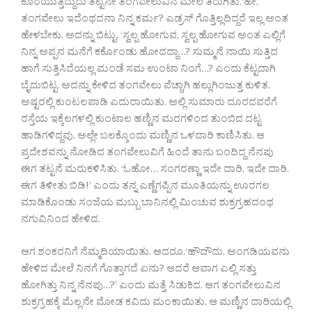
ಕೊರೆಯುತ್ತಿದ್ದುದು ತಟ್ಟನೇ ತಂಗವೇಲುವಿನ ಮೇಲೆ ತಿರುಗಿತು.‘ಹೇ,
ತಂಗವೇಲು ಇದೆಂಥದನಾ ನಿನ್ನ ಕರ್ಮ? ಎಡ್ರಸ್ ಗೊತ್ತಿಲ್ಲದಿದ್ದರೆ ಇಲ್ಲ ಅಂತ
ಹೇಳಬೇಕು. ಅದನ್ನು ಬಿಟ್ಟು, ‘ಸ್ವಲ್ಪ ಹೋಗುವ, ಸ್ವಲ್ಪ ಹೋಗುವ ಅಂತ ಎಲ್ಲಿಗೆ
ನಿನ್ನ ಅಪ್ಪನ ಮನೆಗೆ ಕರ್ಕೊಂಡು ಹೋದದ್ದಾ…? ಸುಮ್ಮನೆ ನಾಯಿ ಸುತ್ತಿದ
ಹಾಗೆ ಸುತ್ತಿಸಿದೆಯಲ್ಲ ಮಂಡೆ ಸಮ ಉಂಟಾ ನಿಂಗೆ…? ಎಂದು ಕೆಟ್ಟದಾಗಿ
ಬೈದುಬಿಟ್ಟ. ಅದನ್ನು ಕೇಳಿದ ತಂಗವೇಲು ಪೆಚ್ಚಾಗಿ ಹಲ್ಲುಗಿಂಜುತ್ತ ಕುಳಿತ.
ಅಷ್ಟರಲ್ಲಿ ಕುಂಟಲಪಾಡಿ ಎದುರಾಯಿತು. ಅಲ್ಲಿ ಸುಮಾರು ದೂರದವರೆಗೆ
ರಸ್ತೆಯ ಇಕ್ಕೆಲಗಳಲ್ಲಿ ಕುಂಟಾಲ ಹಣ್ಣಿನ ಮರಗಳಿಂದ ತುಂಬಿದ ದಟ್ಟ
ಹಾಡಿಗಳಿದ್ದವು. ಅಲ್ಲೇ ಬಲಕ್ಕೊಂದು ಮಣ್ಣಿನ ಒಳದಾರಿ ಕಾಣಿಸಿತು. ಆ
ಪ್ರದೇಶವನ್ನು ನೋಡಿದ ತಂಗವೇಲುವಿಗೆ ಹಿಂದೆ ತಾನು ಬಂದಿದ್ದ ನೆನಪು
ಈಗ ತಟ್ಟನೆ ಮರುಕಳಿಸಿತು. ‘ಓಹೋ… ಸಂಗರಣ್ಣಾ ಇದೇ ದಾರಿ, ಇದೇ ದಾರಿ.
ಈಗ ತಿಳೀತು ಬಿಡಿ!’ ಎಂದು ತನ್ನ ಎಣ್ಣೆಗಪ್ಪಿನ ಮೂತಿಯನ್ನು ಊರಗಲ
ಮಾಡಿಕೊಂಡು ಸಂಜೆಯ ಮಬ್ಬು ಬಾನಿನಲ್ಲಿ ಮಿಂಚುವ ಶುಕ್ರಗ್ರಹದಂಥ
ನಗುವಿನಿಂದ ಹೇಳಿದ.
ಆಗ ಶಂಕರನಿಗೆ ನೆಮ್ಮದಿಯಾಯಿತು. ಆದರೂ,‘ಹೌದೌದು, ಅಂಗಡಿಯವನು
ಹೇಳಿದ ಮೇಲೆ ನಿನಗೆ ಗೊತ್ತಾಗದೆ ಏನು? ಆದರೆ ಆವಾಗ ಎಲ್ಲಿ ಸತ್ತು
ಹೋಗಿತ್ತು ನಿನ್ನ ನೆನಪು…?’ ಎಂದು ಮತ್ತೆ ಸಿಡುಕಿದ. ಆಗ ತಂಗವೇಲುವಿನ
ಶುಕ್ರಗ್ರಹಕ್ಕೆ ಮೆಲ್ಲನೇ ಮೋಡ ಕವಿದು ಮಂಕಾಯಿತು. ಆ ಮಣ್ಣಿನ ದಾರಿಯಲ್ಲಿ