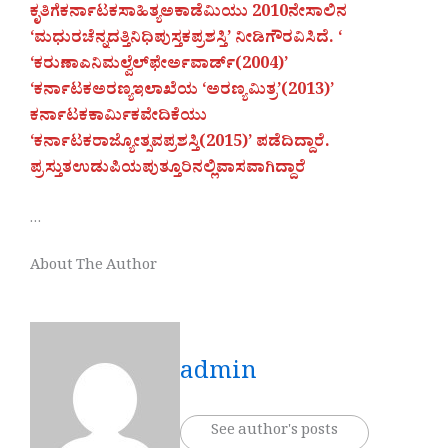
ಕೃತಿಗೆಕರ್ನಾಟಕಸಾಹಿತ್ಯಅಕಾಡೆಮಿಯು 2010ನೇಸಾಲಿನ
‘ಮಧುರಚೆನ್ನದತ್ತಿನಿಧಿಪುಸ್ತಕಪ್ರಶಸ್ತಿ’ ನೀಡಿಗೌರವಿಸಿದೆ. ‘
‘ಕರುಣಾಎನಿಮಲ್ವೆಲ್‍ಫೇರ್ಅವಾರ್ಡ್(2004)’
‘ಕರ್ನಾಟಕಅರಣ್ಯಇಲಾಖೆಯ ‘ಅರಣ್ಯಮಿತ್ರ’(2013)’
ಕರ್ನಾಟಕಕಾರ್ಮಿಕವೇದಿಕೆಯು
‘ಕರ್ನಾಟಕರಾಜ್ಯೋತ್ಸವಪ್ರಶಸ್ತಿ(2015)’ ಪಡೆದಿದ್ದಾರೆ.
ಪ್ರಸ್ತುತಉಡುಪಿಯಪುತ್ತೂರಿನಲ್ಲಿವಾಸವಾಗಿದ್ದಾರೆ
…
About The Author
admin
See author's posts