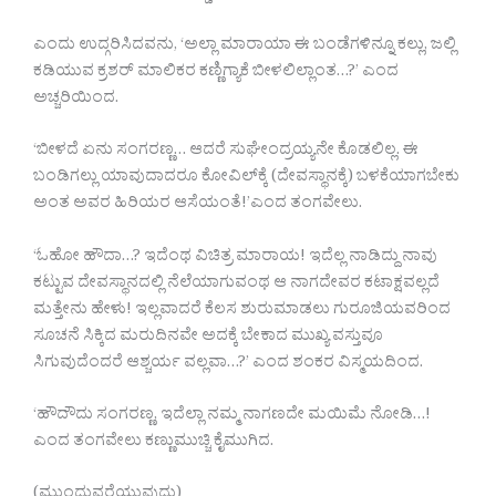
ಎಂದು ಉದ್ಗರಿಸಿದವನು, ‘ಅಲ್ಲಾ ಮಾರಾಯಾ ಈ ಬಂಡೆಗಳಿನ್ನೂ ಕಲ್ಲು, ಜಲ್ಲಿ
ಕಡಿಯುವ ಕ್ರಶರ್ ಮಾಲಿಕರ ಕಣ್ಣಿಗ್ಯಾಕೆ ಬೀಳಲಿಲ್ಲಾಂತ…?’ ಎಂದ
ಅಚ್ಚರಿಯಿಂದ.
‘ಬೀಳದೆ ಏನು ಸಂಗರಣ್ಣ… ಆದರೆ ಸುಘೇಂದ್ರಯ್ಯನೇ ಕೊಡಲಿಲ್ಲ. ಈ
ಬಂಡಿಗಲ್ಲು ಯಾವುದಾದರೂ ಕೋವಿಲ್‍ಕ್ಕೆ (ದೇವಸ್ಥಾನಕ್ಕೆ) ಬಳಕೆಯಾಗಬೇಕು
ಅಂತ ಅವರ ಹಿರಿಯರ ಆಸೆಯಂತೆ!’ಎಂದ ತಂಗವೇಲು.
‘ಓಹೋ ಹೌದಾ…? ಇದೆಂಥ ವಿಚಿತ್ರ ಮಾರಾಯ! ಇದೆಲ್ಲ ನಾಡಿದ್ದು ನಾವು
ಕಟ್ಟುವ ದೇವಸ್ಥಾನದಲ್ಲಿ ನೆಲೆಯಾಗುವಂಥ ಆ ನಾಗದೇವರ ಕಟಾಕ್ಷವಲ್ಲದೆ
ಮತ್ತೇನು ಹೇಳು! ಇಲ್ಲವಾದರೆ ಕೆಲಸ ಶುರುಮಾಡಲು ಗುರೂಜಿಯವರಿಂದ
ಸೂಚನೆ ಸಿಕ್ಕಿದ ಮರುದಿನವೇ ಅದಕ್ಕೆ ಬೇಕಾದ ಮುಖ್ಯ ವಸ್ತುವೂ
ಸಿಗುವುದೆಂದರೆ ಆಶ್ಚರ್ಯ ವಲ್ಲವಾ…?’ ಎಂದ ಶಂಕರ ವಿಸ್ಮಯದಿಂದ.
‘ಹೌದೌದು ಸಂಗರಣ್ಣ, ಇದೆಲ್ಲಾ ನಮ್ಮ ನಾಗಣದೇ ಮಯಿಮೆ ನೋಡಿ…!
ಎಂದ ತಂಗವೇಲು ಕಣ್ಣುಮುಚ್ಚಿ ಕೈಮುಗಿದ.
(ಮುಂದುವರೆಯುವುದು)