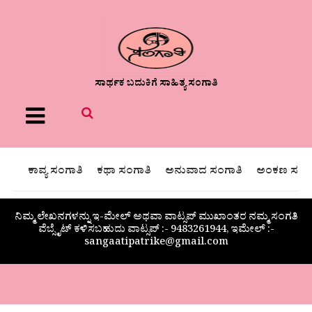
ಸಾರ್ಥಕ ಬದುಕಿಗೆ ಸಾಹಿತ್ಯ ಸಂಗಾತಿ
Menu
ಕಾವ್ಯ ಸಂಗಾತಿ
ಕಥಾ ಸಂಗಾತಿ
ಅನುವಾದ ಸಂಗಾತಿ
ಅಂಕಣ ಸಂಗಾ
ನಿಮ್ಮ ಲೇಖನಗಳನ್ನು ಇ-ಮೇಲ್ ಅಥವಾ ವಾಟ್ಸಪ್ ಮುಖಾಂತರ ನಮ್ಮ ಸಂಗತಿ
ವೆಬ್ಸೈಟ್ ಕಳಿಸಬಹುದು ವಾಟ್ಸಪ್‌ :- 9483261944, ಇಮೇಲ್ :-
sangaatipatrike@gmail.com