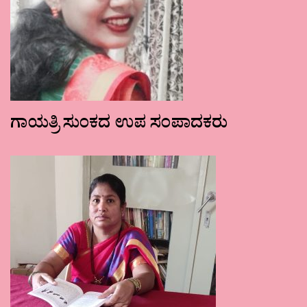
ಗಾಯತ್ರಿ ಸುಂಕದ ಉಪ ಸಂಪಾದಕರು