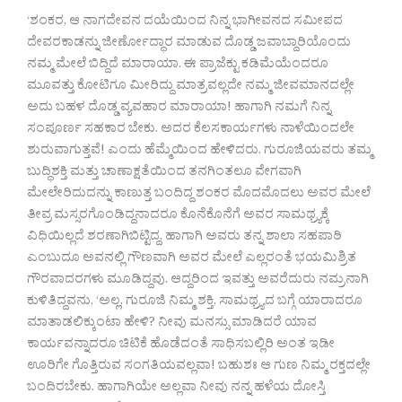
‘ಶಂಕರ, ಆ ನಾಗದೇವನ ದಯೆಯಿಂದ ನಿನ್ನ ಭಾಗೀವನದ ಸಮೀಪದ
ದೇವರಕಾಡನ್ನು ಜೀರ್ಣೋದ್ಧಾರ ಮಾಡುವ ದೊಡ್ಡ ಜವಾಬ್ದಾರಿಯೊಂದು
ನಮ್ಮ ಮೇಲೆ ಬಿದ್ದಿದೆ ಮಾರಾಯಾ. ಈ ಪ್ರಾಜೆಕ್ಟು ಕಡಿಮೆಯೆಂದರೂ
ಮೂವತ್ತು ಕೋಟಿಗೂ ಮೀರಿದ್ದು ಮಾತ್ರವಲ್ಲದೇ ನಮ್ಮ ಜೀವಮಾನದಲ್ಲೇ
ಅದು ಬಹಳ ದೊಡ್ಡ ವ್ಯವಹಾರ ಮಾರಾಯಾ! ಹಾಗಾಗಿ ನಮಗೆ ನಿನ್ನ
ಸಂಪೂರ್ಣ ಸಹಕಾರ ಬೇಕು. ಅದರ ಕೆಲಸಕಾರ್ಯಗಳು ನಾಳೆಯಿಂದಲೇ
ಶುರುವಾಗುತ್ತವೆ! ಎಂದು ಹೆಮ್ಮೆಯಿಂದ ಹೇಳಿದರು. ಗುರೂಜಿಯವರು ತಮ್ಮ
ಬುದ್ಧಿಶಕ್ತಿ ಮತ್ತು ಚಾಣಾಕ್ಷತೆಯಿಂದ ತನಗಿಂತಲೂ ವೇಗವಾಗಿ
ಮೇಲೇರಿದುದನ್ನು ಕಾಣುತ್ತ ಬಂದಿದ್ದ ಶಂಕರ ಮೊದಮೊದಲು ಅವರ ಮೇಲೆ
ತೀವ್ರ ಮಸ್ಸರಗೊಂಡಿದ್ದನಾದರೂ ಕೊನೆಕೊನೆಗೆ ಅವರ ಸಾಮಥ್ರ್ಯಕ್ಕೆ
ವಿಧಿಯಿಲ್ಲದೆ ಶರಣಾಗಿಬಿಟ್ಟಿದ್ದ. ಹಾಗಾಗಿ ಅವರು ತನ್ನ ಶಾಲಾ ಸಹಪಾಠಿ
ಎಂಬುದೂ ಅವನಲ್ಲಿ ಗೌಣವಾಗಿ ಅವರ ಮೇಲೆ ಎಲ್ಲರಂತೆ ಭಯಮಿಶ್ರಿತ
ಗೌರವಾದರಗಳು ಮೂಡಿದ್ದವು. ಆದ್ದರಿಂದ ಇವತ್ತು ಅವರೆದುರು ನಮ್ರನಾಗಿ
ಕುಳಿತಿದ್ದವನು, ‘ಅಲ್ಲ, ಗುರೂಜಿ ನಿಮ್ಮ ಶಕ್ತಿ, ಸಾಮಥ್ರ್ಯದ ಬಗ್ಗೆ ಯಾರಾದರೂ
ಮಾತಾಡಲಿಕ್ಕುಂಟಾ ಹೇಳಿ? ನೀವು ಮನಸ್ಸು ಮಾಡಿದರೆ ಯಾವ
ಕಾರ್ಯವನ್ನಾದರೂ ಚಿಟಿಕೆ ಹೊಡೆದಂತೆ ಸಾಧಿಸಬಲ್ಲಿರಿ ಅಂತ ಇಡೀ
ಊರಿಗೇ ಗೊತ್ತಿರುವ ಸಂಗತಿಯವಲ್ಲವಾ! ಬಹುಶಃ ಆ ಗುಣ ನಿಮ್ಮ ರಕ್ತದಲ್ಲೇ
ಬಂದಿರಬೇಕು. ಹಾಗಾಗಿಯೇ ಅಲ್ಲವಾ ನೀವು ನನ್ನ ಹಳೆಯ ದೋಸ್ತಿ