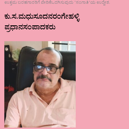
ಉತ್ತಮ ಬರಹಗಾರರಿಗೆ ವೇದಿಕೆಒದಗಿಸುವುದು ʼಸಂಗಾತಿʼಯ ಉದ್ದೇಶ.
ಕು.ಸ.ಮಧುಸೂದನರಂಗೇಹಳ್ಳಿ
ಪ್ರಧಾನಸಂಪಾದಕರು