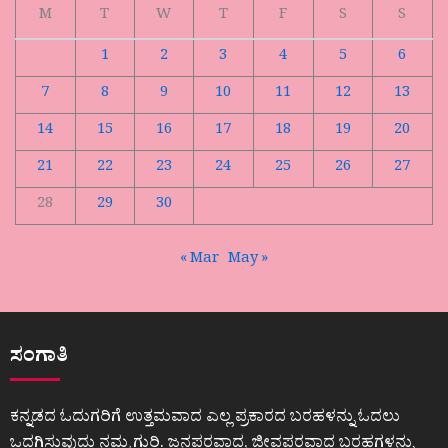
M
T
W
T
F
S
S
1
2
3
4
5
6
7
8
9
10
11
12
13
14
15
16
17
18
19
20
21
22
23
24
25
26
27
28
29
30
« Mar
May »
ಸಂಗಾತಿ
ಕನ್ನಡದ ಓದುಗರಿಗೆ ಉತ್ತಮವಾದ ಎಲ್ಲ ಪ್ರಕಾರದ ಬರಹಳನ್ನು ಓದಲು
ಒದಗಿಸುವುದು ನಮ್ಮ ಗುರಿ. ಜನಪರವಾದ, ಜೀವಪರವಾದ ಬರಹಗಳನ್ನು