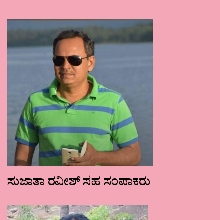
ಸುಜಾತಾ ರವೀಶ್ ಸಹ ಸಂಪಾಕರು