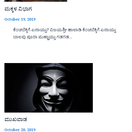
ಮಕ್ಕಳ ವಿಭಾಗ
October 19, 2019
ಕೆಂಚಬೆಕ್ಕಿಗೆ ಏನಾಯ್ತು? ವಿಜಯಶ್ರೀ ಹಾಲಾಡಿ ಕೆಂಚಬೆಕ್ಕಿಗೆ ಏನಾಯ್ತು
ಬಾಲವು ಪೂರಾ ಮಣ್ಣಾಯ್ತು ಗಡಗಡ…
ಮುಖವಾಡ
October 20, 2019