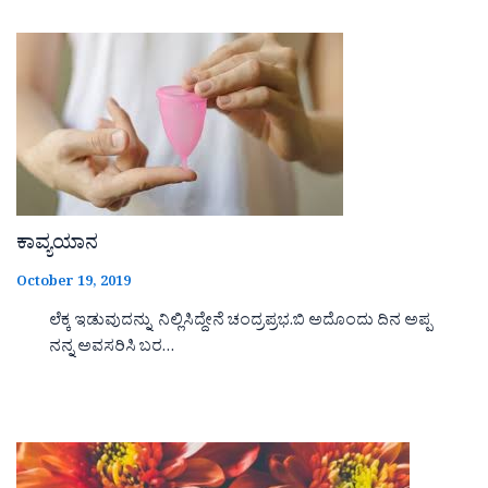
ಕಾವ್ಯಯಾನ
October 19, 2019
ಲೆಕ್ಕ ಇಡುವುದನ್ನು ನಿಲ್ಲಿಸಿದ್ದೇನೆ ಚಂದ್ರಪ್ರಭ.ಬಿ ಅದೊಂದು ದಿನ ಅಪ್ಪ
ನನ್ನ ಅವಸರಿಸಿ ಬರ…