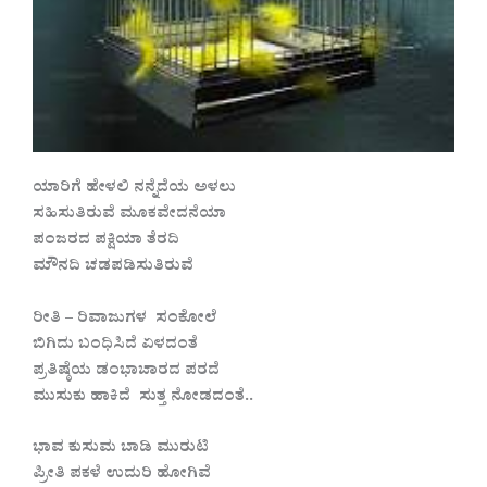
ಯಾರಿಗೆ ಹೇಳಲಿ ನನ್ನೆದೆಯ ಅಳಲು
ಸಹಿಸುತಿರುವೆ ಮೂಕವೇದನೆಯಾ
ಪಂಜರದ ಪಕ್ಷಿಯಾ ತೆರದಿ
ಮೌನದಿ ಚಡಪಡಿಸುತಿರುವೆ
ರೀತಿ – ರಿವಾಜುಗಳ ಸಂಕೋಲೆ
ಬಿಗಿದು ಬಂಧಿಸಿದೆ ಏಳದಂತೆ
ಪ್ರತಿಷ್ಠೆಯ ಡಂಭಾಚಾರದ ಪರದೆ
ಮುಸುಕು ಹಾಕಿದೆ ಸುತ್ತ ನೋಡದಂತೆ..
ಭಾವ ಕುಸುಮ ಬಾಡಿ ಮುರುಟಿ
ಪ್ರೀತಿ ಪಕಳೆ ಉದುರಿ ಹೋಗಿವೆ