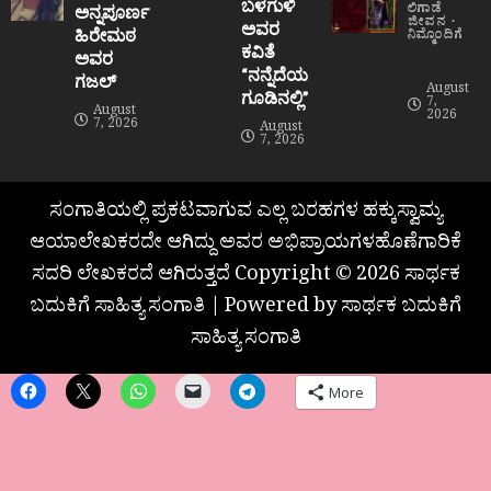
ಬಳಗುಳಿ
ಲಿಗಾಡೆ
ಅನ್ನಪೂರ್ಣ
ಜೀವನ
ಅವರ
ಹಿರೇಮಠ
ನಿಮ್ಮೊಂದಿಗೆ
ಕವಿತೆ
ಅವರ
“ನನ್ನೆದೆಯ
ಗಜಲ್
August
ಗೂಡಿನಲ್ಲಿ”
7,
August
2026
7, 2026
August
7, 2026
ಸಂಗಾತಿಯಲ್ಲಿ ಪ್ರಕಟವಾಗುವ ಎಲ್ಲ ಬರಹಗಳ ಹಕ್ಕುಸ್ವಾಮ್ಯ
ಆಯಾಲೇಖಕರದೇ ಆಗಿದ್ದು ಅವರ ಅಭಿಪ್ರಾಯಗಳಹೊಣೆಗಾರಿಕೆ
ಸದರಿ ಲೇಖಕರದೆ ಆಗಿರುತ್ತದೆ Copyright © 2026 ಸಾರ್ಥಕ
ಬದುಕಿಗೆ ಸಾಹಿತ್ಯ ಸಂಗಾತಿ | Powered by ಸಾರ್ಥಕ ಬದುಕಿಗೆ
ಸಾಹಿತ್ಯ ಸಂಗಾತಿ
More