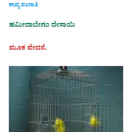
ಕಾವ್ಯ ಸಂಗಾತಿ
ಹಮೀದಾಬೇಗಂ ದೇಸಾಯಿ
ಮೂಕ ವೇದನೆ.