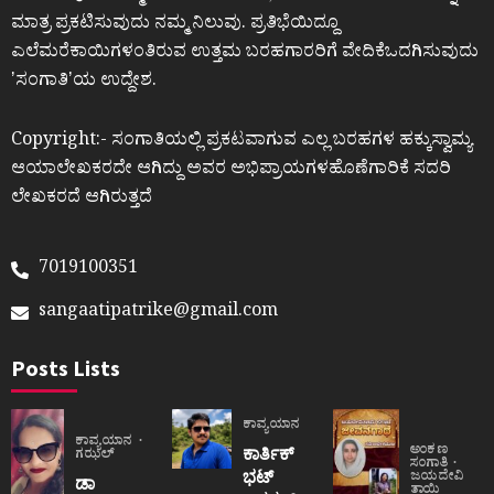
ಮಾತ್ರ ಪ್ರಕಟಿಸುವುದು ನಮ್ಮ ನಿಲುವು. ಪ್ರತಿಭೆಯಿದ್ದೂ
ಎಲೆಮರೆಕಾಯಿಗಳಂತಿರುವ ಉತ್ತಮ ಬರಹಗಾರರಿಗೆ ವೇದಿಕೆಒದಗಿಸುವುದು
ʼಸಂಗಾತಿʼಯ ಉದ್ದೇಶ.
Copyright:- ಸಂಗಾತಿಯಲ್ಲಿ ಪ್ರಕಟವಾಗುವ ಎಲ್ಲ ಬರಹಗಳ ಹಕ್ಕುಸ್ವಾಮ್ಯ
ಆಯಾಲೇಖಕರದೇ ಆಗಿದ್ದು ಅವರ ಅಭಿಪ್ರಾಯಗಳಹೊಣೆಗಾರಿಕೆ ಸದರಿ
ಲೇಖಕರದೆ ಆಗಿರುತ್ತದೆ
7019100351
sangaatipatrike@gmail.com
Posts Lists
ಕಾವ್ಯಯಾನ
ಕಾವ್ಯಯಾನ
ಅಂಕಣ
ಕಾರ್ತಿಕ್
ಗಝಲ್
ಸಂಗಾತಿ
ಭಟ್
ಜಯದೇವಿ
ಡಾ
ತಾಯಿ