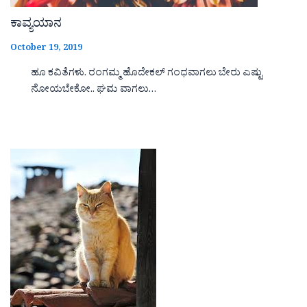
ಕಾವ್ಯಯಾನ
October 19, 2019
ಹೂ ಕವಿತೆಗಳು. ರಂಗಮ್ಮ ಹೊದೇಕಲ್ ಗಂಧವಾಗಲು ಬೇರು ಎಷ್ಟು
ನೋಯಬೇಕೋ.. ಘಮ ವಾಗಲು…