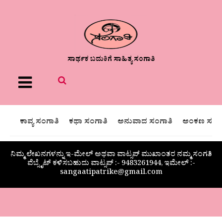
ಸಾರ್ಥಕ ಬದುಕಿಗೆ ಸಾಹಿತ್ಯ ಸಂಗಾತಿ
Menu
ಕಾವ್ಯ ಸಂಗಾತಿ
ಕಥಾ ಸಂಗಾತಿ
ಅನುವಾದ ಸಂಗಾತಿ
ಅಂಕಣ ಸಂಗಾ
ನಿಮ್ಮ ಲೇಖನಗಳನ್ನು ಇ-ಮೇಲ್ ಅಥವಾ ವಾಟ್ಸಪ್ ಮುಖಾಂತರ ನಮ್ಮ ಸಂಗತಿ
ವೆಬ್ಸೈಟ್ ಕಳಿಸಬಹುದು ವಾಟ್ಸಪ್‌ :- 9483261944, ಇಮೇಲ್ :-
sangaatipatrike@gmail.com