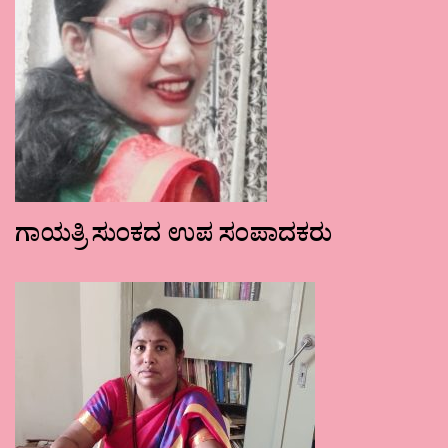
ಗಾಯತ್ರಿ ಸುಂಕದ ಉಪ ಸಂಪಾದಕರು