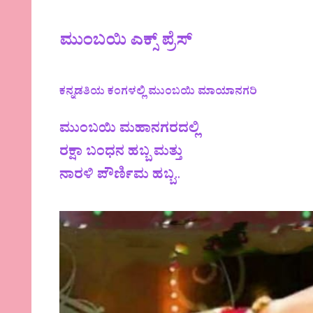
ಮುಂಬಯಿ ಎಕ್ಸ್‌ ಪ್ರೆಸ್
ಕನ್ನಡತಿಯ ಕಂಗಳಲ್ಲಿ ಮುಂಬಯಿ ಮಾಯಾನಗರಿ
ಮುಂಬಯಿ ಮಹಾನಗರದಲ್ಲಿ
ರಕ್ಷಾ ಬಂಧನ ಹಬ್ಬ ಮತ್ತು
ನಾರಳಿ ಪೌರ್ಣಿಮ ಹಬ್ಬ
..