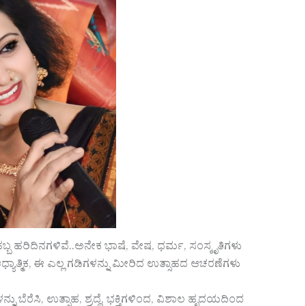
ಬ ಹರಿದಿನಗಳಿವೆ..ಅನೇಕ ಭಾಷೆ, ವೇಷ, ಧರ್ಮ, ಸಂಸ್ಕೃತಿಗಳು
್ಯಾತ್ಮಿಕ, ಈ ಎಲ್ಲ ಗಡಿಗಳನ್ನು ಮೀರಿದ ಉತ್ಸಾಹದ ಆಚರಣೆಗಳು
ಬೆರೆಸಿ, ಉತ್ಸಾಹ, ಶ್ರದ್ಧೆ, ಭಕ್ತಿಗಳಿಂದ, ವಿಶಾಲ ಹೃದಯದಿಂದ