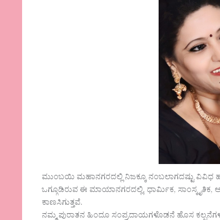
ಮುಂಬಯಿ ಮಹಾನಗರದಲ್ಲಿ ನಿಜಕ್ಕೂ ನಂಬಲಾಗದಷ್ಟು ವಿವಿಧ ಹಬ್
ಒಗ್ಗೂಡಿರುವ ಈ ಮಾಯಾನಗರದಲ್ಲಿ, ಧಾರ್ಮಿಕ, ಸಾಂಸ್ಕೃತಿಕ, ಆಧ
ಕಾಣಸಿಗುತ್ತವೆ.
ನಮ್ಮ ಪುರಾತನ ಹಿಂದೂ ಸಂಪ್ರದಾಯಗಳೊಡನೆ ಹೊಸ ಕಲ್ಪನೆಗಳನ್ನು 