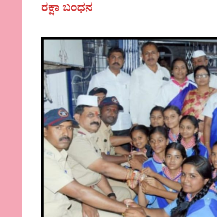
ರಕ್ಷಾ ಬಂಧನ