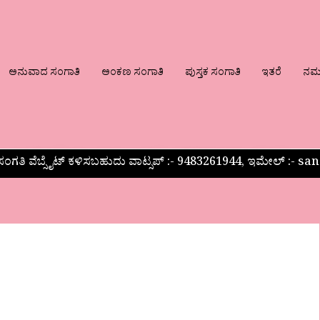
ಅನುವಾದ ಸಂಗಾತಿ
ಅಂಕಣ ಸಂಗಾತಿ
ಪುಸ್ತಕ ಸಂಗಾತಿ
ಇತರೆ
ನಮ್ಮ
ಂಗತಿ ವೆಬ್ಸೈಟ್ ಕಳಿಸಬಹುದು ವಾಟ್ಸಪ್‌ :- 9483261944, ಇಮೇಲ್ :-