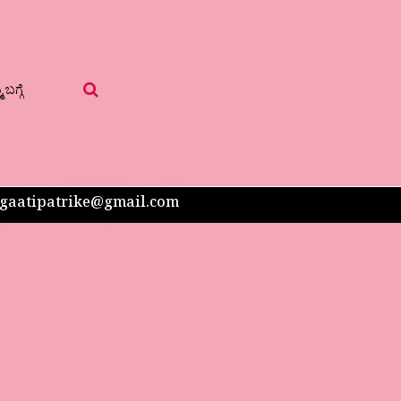
 ಬಗ್ಗೆ
 sangaatipatrike@gmail.com