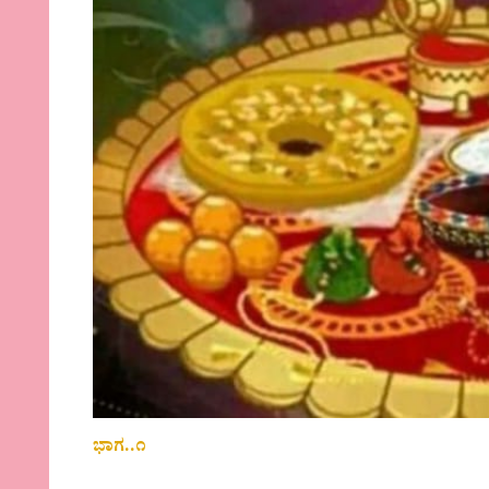
ಭಾಗ..೧