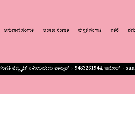
ಅನುವಾದ ಸಂಗಾತಿ
ಅಂಕಣ ಸಂಗಾತಿ
ಪುಸ್ತಕ ಸಂಗಾತಿ
ಇತರೆ
ನಮ್ಮ
ಂಗತಿ ವೆಬ್ಸೈಟ್ ಕಳಿಸಬಹುದು ವಾಟ್ಸಪ್‌ :- 9483261944, ಇಮೇಲ್ :-