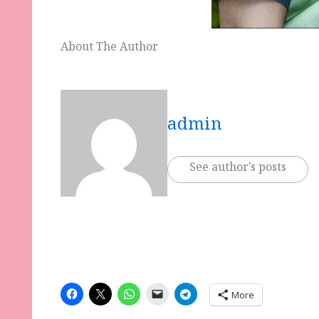
About The Author
admin
See author's posts
More