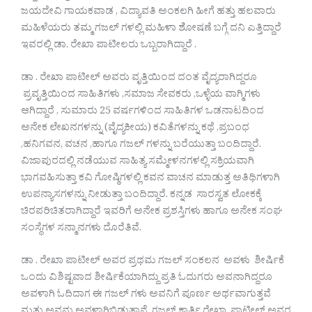
ಜಯದೇವಿ ಗಾಯಕವಾಡ , ವಿದ್ಯಾವತಿ ಅಂಕಲಗಿ ಹೀಗೆ ಹತ್ತು ಹಲವಾರು
ಮಹಿಳೆಯರು ತಮ್ಮ ಗಜಲ್ ಗಳಲ್ಲಿ ಮಹಿಳಾ ಶೋಷಣೆ ಬಗ್ಗೆ ದನಿ ಎತ್ತಿದ್ದಾರೆ
ಇವರಲ್ಲಿ ಡಾ. ರೇಖಾ ಪಾಟೀಲರು ಒಬ್ಬರಾಗಿದ್ದಾರೆ .
ಡಾ . ರೇಖಾ ಪಾಟೀಲ್ ಅವರು ವೃತ್ತಿಯಿಂದ ದಂತ ವೈದ್ಯರಾಗಿದ್ದರೂ
ಪ್ರವೃತ್ತಿಯಿಂದ ಸಾಹಿತಿಗಳು ,ಸಮಾಜ ಸೇವಕರು ,ಒಳ್ಳೆಯ ವಾಗ್ಮಿಗಳು
ಆಗಿದ್ದಾರೆ , ಸುಮಾರು 25 ವರ್ಷಗಳಿಂದ ಸಾಹಿತಿಗಳ ಒಡನಾಟದಿಂದ
ಅನೇಕ ಲೇಖನಗಳನ್ನು (ವೈದ್ಯಕೀಯ) ಕವಿತೆಗಳನ್ನು ಕಥೆ ,ಪ್ರಬಂಧ
,ಹನಿಗವನ, ವಚನ ,ಹಾಗೂ ಗಜಲ್ ಗಳನ್ನು ಬರೆಯುತ್ತಾ ಬಂದಿದ್ದಾರೆ.
ವಿಜಾಪುರದಲ್ಲಿ ನಡೆಯುವ ಸಾಹಿತ್ಯ ಸಮ್ಮೇಳನಗಳಲ್ಲಿ ಸಕ್ರಿಯವಾಗಿ
ಭಾಗವಹಿಸುತ್ತಾ ಕವಿ ಗೋಷ್ಠಿಗಳಲ್ಲಿ ಕವನ ವಾಚನ ಮಾಡುತ್ತ ಅತಿಥಿಗಳಾಗಿ
ಉಪನ್ಯಾಸಗಳನ್ನು ನೀಡುತ್ತಾ ಬಂದಿದ್ದಾರೆ. ಕನ್ನಡ ಸಾರಸ್ವತ ಲೋಕಕ್ಕೆ
ಚಿರಪರಿಚಿತರಾಗಿದ್ದಾರೆ ಇವರಿಗೆ ಅನೇಕ ಪ್ರಶಸ್ತಿಗಳು ಹಾಗೂ ಅನೇಕ ಸಂಘ
ಸಂಸ್ಥೆಗಳ ಸನ್ಮಾನಗಳು ದೊರೆತಿವೆ.
ಡಾ . ರೇಖಾ ಪಾಟೀಲ್ ಅವರ ಪ್ರಥಮ ಗಜಲ್ ಸಂಕಲನ ಅವಳು ಶೀರ್ಷಿಕೆ
ಒಂದು ವಿಶಿಷ್ಟವಾದ ಶೀರ್ಷಿಕೆಯಾಗಿದ್ದು ಪ್ರತಿ ಓದುಗರು ಅವನಾಗಿದ್ದರೂ
ಅವಳಾಗಿ ಓದಿದಾಗ ಈ ಗಜಲ್ ಗಳು ಅವನಿಗೆ ಪೂರ್ಣ ಅರ್ಥವಾಗುತ್ತವೆ