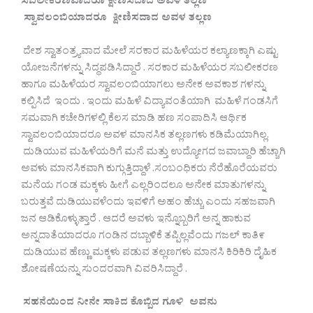
ಸಬಲೀಕರಣವಾದರೂ ಕ್ಷೀಣಿಸದಾದ ಅವಳ ತಲ್ಲಣ
ಸ್ವಾವಲಂಬಿಯಾದರೂ ಕ್ಷೀಣಿಸದಾದ ಅವಳ ತಲ್ಲಣ
ದೇಶ ಸ್ವಾತಂತ್ರ್ಯವಾದ ಮೇಲೆ ಸರಕಾರ ಮಹಿಳೆಯರ ಕಲ್ಯಾಣಕ್ಕಾಗಿ ಎಷ್ಟು
ಯೋಜನೆಗಳನ್ನು ಸಿದ್ಧಪಡಿಸಿದ್ದಾರೆ . ಸರಕಾರ ಮಹಿಳೆಯರ ಸಬಲೀಕರಣ
ಹಾಗೂ ಮಹಿಳೆಯರ ಸ್ವಾವಲಂಬಿಯಾಗಲು ಅನೇಕ ಅವಕಾಶ ಗಳನ್ನು
ಕಲ್ಪಿಸಿದೆ ಇಂದು . ಇಂದು ಮಹಿಳೆ ವಿದ್ಯಾವಂತೆಯಾಗಿ ಮಹಿಳೆ ಗಂಡಸಿಗೆ
ಸಮವಾಗಿ ಕಚೇರಿಗಳಲ್ಲಿ ಕೆಲಸ ಮಾಡಿ ಹಣ ಸಂಪಾದಿಸಿ ಆರ್ಥಿಕ
ಸ್ವಾವಲಂಬಿಯಾದರೂ ಅವಳ ಮಾನಸಿಕ ತಲ್ಲಣಗಳು ಕಡಿಮೆಯಾಗಿಲ್ಲ.
ದುಡಿಯುವ ಮಹಿಳೆಯರಿಗೆ ಮನೆ ಮತ್ತು ಉದ್ಯೋಗದ ಜವಾಬ್ದಾರಿ ಹೆಚ್ಚಾಗಿ
ಅವಳು ಮಾನಸಿಕವಾಗಿ ಕುಗ್ಗುತ್ತಿದ್ದಾಳೆ .ಸಂಬಂಧಿಕರು ನೆರೆಹೊರೆಯವರು
ಮನೆಯ ಗಂಡ ಮಕ್ಕಳು ಹೀಗೆ ಎಲ್ಲರಿಂದಲೂ ಅನೇಕ ಮಾತುಗಳನ್ನು
ಬರುತ್ತವೆ ದುಡಿಯುವಳೆಂದು ಇವಳಿಗೆ ಅಹಂ ಹೆಚ್ಚು ಎಂದು ಸಹಜವಾಗಿ
ಜನ ಆಡಿಕೊಳ್ಳುತ್ತಾರೆ . ಆದರೆ ಅವಳು ಇನ್ನೊಬ್ಬರಿಗೆ ಅನ್ನ ಹಾಕುವ
ಅನ್ನದಾತೆಯಾದರೂ ಗಂಡಿನ ದಬ್ಬಾಳಿಕೆ ತಪ್ಪಿಲ್ಲವೆಂದು ಗಜಲ್ ಕಾತಿ೯
ದುಡಿಯುವ ಹೆಣ್ಣು ಮಕ್ಕಳು ಪಡುವ ತಲ್ಲಣಗಳು ಮಾನಸಿ ಕಿರಿಕಿರಿ ದೈಹಿಕ
ಶೋಷಣೆಯನ್ನು ಸುಂದರವಾಗಿ ವಿವರಿಸಿದ್ದಾರೆ .
ಸಹನೆಯಿಂದ ನೀನೇ ಸಾಕಿದ ಕೊಬ್ಬಿದ ಗೂಳಿ ಅವನು