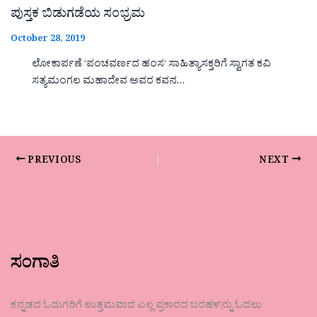
ಪುಸ್ತಕ ಬಿಡುಗಡೆಯ ಸಂಭ್ರಮ
October 28, 2019
ಲೋಕಾರ್ಪಣೆ ‘ಪಂಚವರ್ಣದ ಹಂಸ‘ ಸಾಹಿತ್ಯಾಸಕ್ತರಿಗೆ ಸ್ವಾಗತ ಕವಿ
ಸತ್ಯಮಂಗಲ ಮಹಾದೇವ ಅವರ ಕವನ…
PREVIOUS
NEXT
ಸಂಗಾತಿ
ಕನ್ನಡದ ಓದುಗರಿಗೆ ಉತ್ತಮವಾದ ಎಲ್ಲ ಪ್ರಕಾರದ ಬರಹಳನ್ನು ಓದಲು