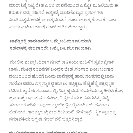
ಮಾರಾಟಕ್ಕೆ ಇಟ್ಟ ದೇಹ ಎಂಬ ಭಾವನೆಯಿಂದ ಎಷ್ಟೋ ಮಹಿಳೆಯರು ಈ
ಕಿರುಕುಳವನ್ನು ಸಹಿಸದೆ ಆತ್ಮಹತ್ಯೆ ಮಾಡಿಕೊಳ್ಳುವ ಪ್ರಸಂಗಗಳು
ಬಂದಿರುತ್ತವೆ. ಅದಕ್ಕೆ ಈ ಆತ್ಮವಂಚನೆ ಸಾಕು ,ಈ ಆತ್ಮ ಶೋಷಣೆ ಸಾಕು
ಎಂದು ಮಹಿಳಾ ಕುಲಕ್ಕೆ ಗಜಲ್ ಕಾತಿ೯ ಹೇಳುತ್ತಾರೆ .
ಬಾನೆತ್ತರಕ್ಕೆ ಹಾರಬಾರದೇ ಒಮ್ಮೆ ಬಹಿಮೂ೯ಖಯಾಗಿ
ಕಡಲಾಳಕ್ಕೆ ಈಜಬಾರದೇ ಒಮ್ಮೆ ಬಹಿಮೂ೯ಖಿಯಾಗಿ
ಮೇಲಿನ ಮತ್ಲಾ ಓದಿದಾಗ ಗಜಲ್ ಕಾತಿ೯ಯು ಮಹಿಳೆಗೆ ಸ್ವತಂತ್ರವಾಗಿ
ಬಾಳು , ಮೂಢನಂಬಿಕೆಗಳ ಬಂಧನ ಬೇಡ ,ಸಂಸಾರ ಎಂಬ ಬಂಗಾರ
ಪಂಜರದಿಂದ ಹೊರಗೆ ಬಂದು ಬಾನೆತ್ತರಕ್ಕೆ ಹಾರು ಸಂತಸದಲ್ಲಿ ಬಾಳು
ಸಂತೋಷಪಡು ನಿನ್ನನ್ನು ಕಟ್ಟಿ ಹಾಕಲು ಹತ್ತಿಕ್ಕಲು ಹೆಜ್ಜೆ ಹೆಜ್ಜೆ ಚಕ್ರವ್ಯೂಹ
ರಚಿಸಿರುತ್ತಾರೆ ಈ ಸಮಾಜದಲ್ಲಿ , ನಿನ್ನ ಹೃದಯ ಬಯಕೆಯನ್ನು ತೀರಿಸಿ ಕೋ,
ಹೃದಯಕ್ಕೆ ಆಘಾತ ಮಾಡಬೇಡ ,ನಿನ್ನ ಆಸೆಯ ಕನಸುಗಳನ್ನು ಬಿಚ್ಚಿ
ಸುಂದರಗೊಳಿಸು ಅವುಗಳನ್ನು ಚೌಕಟ್ಟಿನಲ್ಲಿ ಬಂಧಿಸ ಬೇಡವೆಂದು
ಹೇಳಿದ್ದಾರೆ . ಇದನ್ನು ಬುದ್ಧಿವಾದ ರೀತಿಯಲ್ಲಿ ಹೇಳಿದ್ದಾರೆ . ಸ್ತ್ರೀ ಸ್ವಾತಂತ್ರ
ಸಮಾನತೆಯ ಬಗ್ಗೆ ಈ ಗಜಲ್ ನಲ್ಲಿ ಬಿತ್ತರಿಸಿದ್ದಾರೆ.