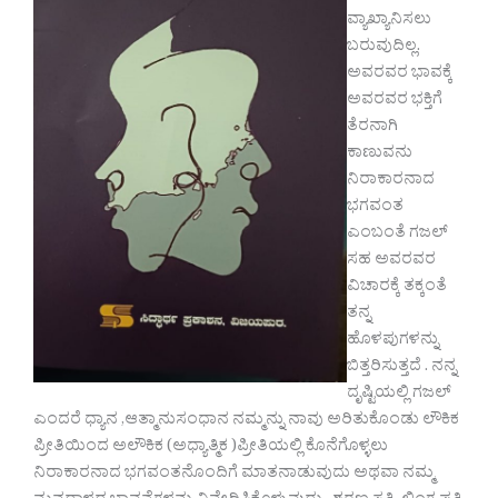
ವ್ಯಾಖ್ಯಾನಿಸಲು
ಬರುವುದಿಲ್ಲ.
ಅವರವರ ಭಾವಕ್ಕೆ
ಅವರವರ ಭಕ್ತಿಗೆ
ತೆರನಾಗಿ
ಕಾಣುವನು
ನಿರಾಕಾರನಾದ
ಭಗವಂತ
ಎಂಬಂತೆ ಗಜಲ್
ಸಹ ಅವರವರ
ವಿಚಾರಕ್ಕೆ ತಕ್ಕಂತೆ
ತನ್ನ
ಹೊಳಪುಗಳನ್ನು
ಬಿತ್ತರಿಸುತ್ತದೆ . ನನ್ನ
ದೃಷ್ಟಿಯಲ್ಲಿ ಗಜಲ್
ಎಂದರೆ ಧ್ಯಾನ ,ಆತ್ಮಾನುಸಂಧಾನ ನಮ್ಮನ್ನು ನಾವು ಅರಿತುಕೊಂಡು ಲೌಕಿಕ
ಪ್ರೀತಿಯಿಂದ ಅಲೌಕಿಕ (ಅಧ್ಯಾತ್ಮಿಕ )ಪ್ರೀತಿಯಲ್ಲಿ ಕೊನೆಗೊಳ್ಳಲು
ನಿರಾಕಾರನಾದ ಭಗವಂತನೊಂದಿಗೆ ಮಾತನಾಡುವುದು ಅಥವಾ ನಮ್ಮ