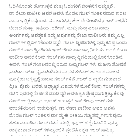
ಓದಿಸಿಕೊಂಡು ಹೋಗುತ್ತವೆ ಮತ್ತು ಓದುಗರಿಗೆ ಚಿಂತನೆಗೆ ಹಚ್ಚುತ್ತವೆ .
ಡಾ.‌ರೇಖಾ ಪಾಟೀಲ ಅವರ ಅವಳು ಮೊದಲ ಗಜಲ್ ಸಂಕಲನವಾದ ಕಾರಣ
ನಾನು ಇಲ್ಲಿ ಕೆಲವೊಂದು ಮಾತುಗಳನ್ನು ಹೇಳಲೇಬೇಕಾಗಿದೆ ,ಗಜಲ್ ರಚನೆಗೆ
ಬೇಕಾದ ಮತ್ಲಾ , ಕಾಫಿಯ , ರದೀಪ್ , ಮತ್ತು ಮಕ್ತಾ ಎಂಬ ನಾಲ್ಕು
ಅಂಗಗಳನ್ನು ಅವಶ್ಯಕತೆ ಇದ್ದು ಅವುಗಳನ್ನು ರೇಖಾ ಪಾಟೀಲರು ತಮ್ಮ ಎಲ್ಲ
ಗಜಲ್ ಗಳಲ್ಲಿ ಬಳಸಿಕೊಂಡಿದ್ದಾರೆ. ಗಜಲ್ ದ್ವಿಪದಿಗಳಲ್ಲಿ ಇದ್ದು ಕನಿಷ್ಠ ಒಂದು
ಗಜಲ್ ಗೆ ಐದು ದ್ವಿಪದಿಗಳು ಇರಬೇಕೆಂಬ ಸಾಮಾನ್ಯ ನಿಯಮ ,ಆದರೆ ರೇಖಾ
ಪಾಟೀಲ ಅವರ ಕೆಲವು ಗಜಲ್ ಗಳು ನಾಲ್ಕು ದ್ವಿಪದಿಯಲ್ಲಿ ಕೊನೆಗೊಂಡಿವೆ.
ಅವಳು ಗಜಲ್ ಸಂಕಲನದಲ್ಲಿ ಇರುವ ಎಲ್ಲಾ ಗಜಲ್ ಗಳು ಮಹಿಳಾ ಶೋಷಣೆ
,ಮಹಿಳಾ ದೌರ್ಜನ್ಯ ,ಮಹಿಳೆಯರ ಮನದ ತಳಮಳ ಹಾಗೂ ಸಮಾಜದ
ವ್ಯವಸ್ಥೆಯ ಬಗ್ಗೆ ಪ್ರಶ್ನೆ ಹಾಕುವ ಗಜಲ್ ಗಳಿವೆ ,ಗಜಲ್ ದ ಸ್ಥಾಯಿ ಗುಣವಾದ
ಪ್ರೀತಿ ,ಪ್ರೇಮ ,ವಿರಹ, ಅಧ್ಯಾತ್ಮಿಕ ,ವಿಷಯಗಳ ಮೇಲೆ ಕೆಲವು ಗಜಲ್ ಗಳನ್ನು
ರಚಿಸಿ ಇದರಲ್ಲಿ ಸೇರ್ಪಡೆ ಮಾಡಿದ್ದರೆ ಅವಳು ಕೃತಿ ಶ್ರೇಷ್ಠ ವಾಗುತ್ತಿತ್ತು. ಕೆಲವು
ಗಜಲ್ ಗಳಲ್ಲಿ ಕಾವ್ಯದ ಝಲಕ್ ಕಾಣುತ್ತದೆ ಹಾಗೆ ಕೆಲವು ಗಜಲ್ ಗಳು
ವಾಚಕತೆಯಿಂದ ಕಾಣಿಸುತ್ತವೆ. ಡಾ. ರೇಖಾ ಪಾಟೀಲ ಅವರ ಅವಳು
ಮೊದಲ ಗಜಲ್ ಸಂಕಲನ ವಾಗಿದ್ದು ಈ ರೀತಿಯ ಸಣ್ಣ ತಪ್ಪುಗಳಾಗುವುದು
ಸಹಜ ಮುಂದಿನ ಗಜಲ್ ರಚನೆ ಯಲ್ಲಿ ಇವುಗಳ ಬಗ್ಗೆ ಗಮನಿಸಿ ಇನ್ನೂ
ಉತ್ತಮವಾದ ಗಜಲ್ ಗಳನ್ನು ರಚಿಸಿ ಪ್ರಕಟಿಸಿ ಕನ್ನಡ ಗಜಲ್ ಸಾಹಿತ್ಯ