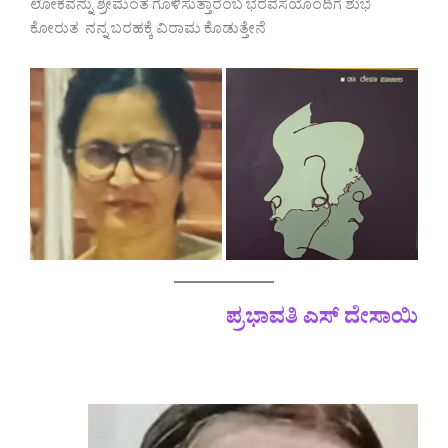
ಲೋಕವನ್ನು ಶ್ರೀಮಂತ ಗೊಳಿಸುತ್ತಾರೆಂಬ ಭರವಸೆಯೊಂದಿಗೆ ಶುಭ
ಕೋರುತ ನನ್ನ ಬರಹಕ್ಕೆ ವಿರಾಮ ಕೊಡುತ್ತೇನೆ
ಪ್ರಭಾವತಿ ಎಸ್ ದೇಸಾಯಿ