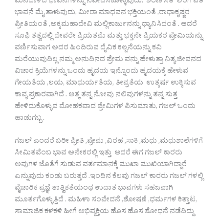
ಮನದಾಳದ ಭಾವನೆಗಳನ್ನು ನಿವೇದಿಸಿಕೊಳ್ಳುವುದು. ಶರಣ ಸತಿ ಲಿಂಗ ಪತಿ
ಭಾವನೆ ಮೈ ತಾಳುವುದು, ಮೀರಾ ಮಾಧವನ ಭಕ್ತಿಯಂತೆ ,ರಾಧಾಕೃಷ್ಣರ
ಪ್ರೀತಿಯಂತೆ ,ಅಕ್ಕಮಹಾದೇವಿ ಮಲ್ಲಿಕಾರ್ಜುನನ್ನು ಧ್ಯಾನಿಸಿದಂತೆ . ಆದರೆ
ಸೂಫಿ ತತ್ವದಲ್ಲಿ ದೇವರೇ ಪ್ರಿಯತಮೆ ಮತ್ತು ಭಕ್ತನೇ ಪ್ರಿಯಕರ ಪ್ರೇಮಿಯನ್ನು
ವರ್ಣಿಸುವಾಗ ಅದರ ಹಿಂದಿರುವ ದೈವಿಕ ಕಲ್ಪನೆಯನ್ನು ಕವಿ
ಮರೆಯುವುದಿಲ್ಲ ನಮ್ಮ ಅನುದಿನದ ಪ್ರೇಮ ವನ್ನು ಹೇಳುತ್ತಾ ನಿತ್ಯ ಜೀವನದ
ವಿಚಾರ ಕ್ರಿಯೆಗಳನ್ನು ಒಂದು ಹೃದಯ ಇನ್ನೊಂದು ಹೃದಯಕ್ಕೆ ಹೇಳುವ
ಗೇಯತೆಯ ,ಲಯ, ಮಾಧುರ್ಯತೆಯ, ತೀವ್ರತೆಯ ಉತ್ಕರ್ಷ ಉಕ್ಕಿಸುವ
ಕಾವ್ಯ ಪ್ರಕಾರವಾಗಿದೆ . ಆತ್ಮ ತನ್ನ ನೋವು ನಲಿವುಗಳನ್ನು ತನ್ನ ಸುತ್ತ
ಹೇಳಿದುಕೊಳ್ಳುವ ಮೋಹಕವಾದ ಪ್ರೇಮಿಗಳ ಪಿಸುಮಾತು, ಗಜಲ್ ಒಂದು
ಹಾಡುಗಬ್ಬ .
ಗಜಲ್ ಎಂದರೆ ಬರೀ ಪ್ರೀತಿ ,ಪ್ರೇಮ ,ವಿರಹ ,ಸಾಕಿ ,ಮಧು ,ಮಧುಶಾಲೆಗಳಿಗೆ
ಸೀಮಿತವೆಂಬ ಭಾವ ಅನೇಕರಲ್ಲಿ ಇತ್ತು ಆದರೆ ಈಗ ಗಜಲ್ ಕಾರರು
ಅವುಗಳ ಜೊತೆಗೆ ಸುಡುವ ವರ್ತಮಾನಕ್ಕೆ ಮುಖಾ ಮುಖಿಯಾಗಿದ್ದಾರೆ
ಎನ್ನುವುದು ಕಂಡು ಬರುತ್ತದೆ .ಇಂದಿನ ಕೆಲವು ಗಜಲ್ ಕಾರರು ಗಜಲ್ ಗಳಲ್ಲಿ
ವೈಚಾರಿಕ ಪ್ರಜ್ಞೆ ತಾತ್ವಿಕತೆಯಂಥ ಉದಾತ ಭಾವಗಳು ಸಹಜವಾಗಿ
ಮೂರ್ತಗೊಳ್ಳುತ್ತಿದೆ . ಮಹಿಳಾ ಸಂವೇದನೆ ,ಶೋಷಣೆ ,ಧರ್ಮಗಳ ಕಿತ್ತಾಟ,
ಸಾಮಾಜಿಕ ಕಳಕಳಿ ಹೀಗೆ ಅಭಿವ್ಯಕ್ತಿಯ ಹೊಸ ಹೊಸ ಶೋಧನೆ ನಡೆದಿದ್ದು