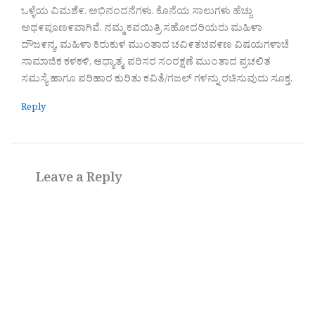
ಒಳ್ಳೆಯ ವಿಮಶೆ೯. ಅಭಿನಂದನೆಗಳು. ಕೊನೆಯ ಸಾಲುಗಳು ಹೆಚ್ಚು
ಅಥ೯ಪೂಣ೯ವಾಗಿವೆ. ನಮ್ಮ ಕವಯಿತ್ರಿ ಸಹೋದರಿಯರು ಮಹಿಳಾ
ದೌಜ೯ನ್ಯ, ಮಹಿಳಾ ಕಿರುಕುಳ ಮುಂತಾದ ಚವಿ೯ತಚವ೯ಣ ವಿಷಯಗಳಾಚೆ
ಸಾಮಾಜಿಕ ಕಳಕಳಿ, ಆಧ್ಯಾತ್ಮ, ಪರಿಸರ ಸಂರಕ್ಷಣೆ ಮುಂತಾದ ಪ್ರಚಲಿತ
ಸಮಸ್ಯೆ ಹಾಗೂ ಪರಿಹಾರ ಕುರಿತು ಕವಿತೆ/ಗಜಲ್ ಗಳನ್ನು ರಚಿಸುವುದು ಸೂಕ್ತ.
Reply
Leave a Reply