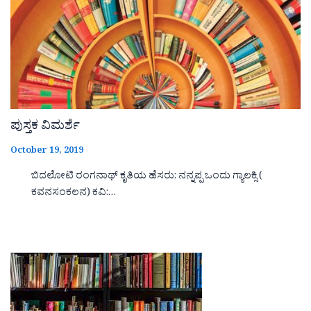
ಪುಸ್ತಕ ವಿಮರ್ಶೆ
October 19, 2019
ಬಿದಲೋಟಿ ರಂಗನಾಥ್ ಕೃತಿಯ ಹೆಸರು: ನನ್ನಪ್ಪ ಒಂದು ಗ್ಯಾಲಕ್ಸಿ (
ಕವನಸಂಕಲನ) ಕವಿ:…