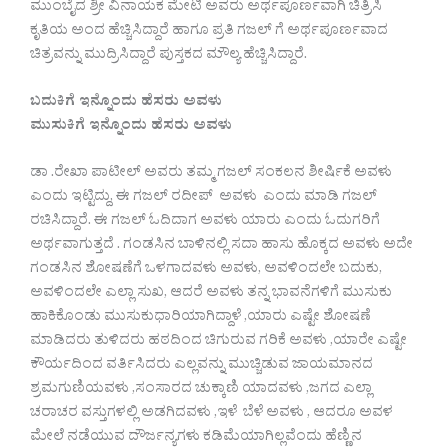
ಮುಂಬೈದ ಶ್ರೀ ವಿನಾಯಕ ಮೇಟಿ ಅವರು ಅರ್ಥಪೂರ್ಣವಾಗಿ ಚಿತ್ರಿಸಿ
ಕೃತಿಯ ಅಂದ ಹೆಚ್ಚಿಸಿದ್ದಾರೆ ಹಾಗೂ ಪ್ರತಿ ಗಜಲ್ ಗೆ ಅರ್ಥಪೂರ್ಣವಾದ
ಚಿತ್ರವನ್ನು ಮುದ್ರಿಸಿದ್ದಾರೆ ಪುಸ್ತಕದ ಮೌಲ್ಯ ಹೆಚ್ಚಿಸಿದ್ದಾರೆ.
ಬದುಕಿಗೆ ಇನ್ನೊಂದು ಹೆಸರು ಅವಳು
ಮುಸುಕಿಗೆ ಇನ್ನೊಂದು ಹೆಸರು ಅವಳು
ಡಾ .ರೇಖಾ ಪಾಟೀಲ್ ಅವರು ತಮ್ಮ ಗಜಲ್ ಸಂಕಲನ ಶೀರ್ಷಿಕೆ ಅವಳು
ಎಂದು ಇಟ್ಟಿದ್ದು, ಈ ಗಜಲ್ ರದೀಪ್ ಅವಳು ಎಂದು ಮಾಡಿ ಗಜಲ್
ರಚಿಸಿದ್ದಾರೆ. ಈ ಗಜಲ್ ಓದಿದಾಗ ಅವಳು ಯಾರು ಎಂದು ಓದುಗರಿಗೆ
ಅರ್ಥವಾಗುತ್ತದೆ . ಗಂಡಸಿನ ಬಾಳಿನಲ್ಲಿ ಸದಾ ಹಾಸು ಹೊಕ್ಕದ ಅವಳು ಅದೇ
ಗಂಡಸಿನ ಶೋಷಣೆಗೆ ಒಳಗಾದವಳು ಅವಳು, ಅವಳಿಂದಲೇ ಬದುಕು,
ಅವಳಿಂದಲೇ ಎಲ್ಲಾ ಸುಖ, ಆದರೆ ಅವಳು ತನ್ನ ಭಾವನೆಗಳಿಗೆ ಮುಸುಕು
ಹಾಕಿಕೊಂಡು ಮುಸುಕುಧಾರಿಯಾಗಿದ್ದಾಳೆ ,ಯಾರು ಎಷ್ಟೇ ಶೋಷಣೆ
ಮಾಡಿದರು ತುಳಿದರು ಹಠದಿಂದ ಚಿಗುರುವ ಗರಿಕೆ ಅವಳು ,ಯಾರೇ ಎಷ್ಟೇ
ಕೌರ್ಯದಿಂದ ವರ್ತಿಸಿದರು ಎಲ್ಲವನ್ನು ಮುಚ್ಚಿಡುವ ಜಾಯಮಾನದ
ಶ್ರಮಗುಣಿಯವಳು ,ಸಂಸಾರದ ಚುಕ್ಕಾಣಿ ಯಾದವಳು ,ಜಗದ ಎಲ್ಲಾ
ಚರಾಚರ ವಸ್ತುಗಳಲ್ಲಿ ಅಡಗಿದವಳು ,ಇಳೆ ಬೆಳೆ ಅವಳು , ಆದರೂ ಅವಳ
ಮೇಲೆ ನಡೆಯುವ ದೌರ್ಜನ್ಯಗಳು ಕಡಿಮೆಯಾಗಿಲ್ಲವೆಂದು ಹೆಣ್ಣಿನ