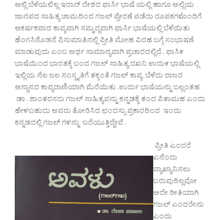
ಅಲ್ಲಿ ಬೆಳೆಯಲಿಲ್ಲ ಇರಾನ್ ದೇಶದ ಫಾರ್ಸಿ ಭಾಷೆ ಯಲ್ಲಿ ಹಾಗೂ ಅಲ್ಲಿಯ
ಜಾನಪದ ಸಾಹಿತ್ಯ ಚಾಮದಿಂದ ಗಜಲ್ ಪ್ರೇರಣೆ ಪಡೆದು ರೂಪಕಗಳೊಂದಿಗೆ
ಆಕರ್ಷಕವಾದ ಕಾವ್ಯವಾಗಿ ಸಮೃದ್ಧವಾಗಿ ಫಾರ್ಸಿ ಭಾಷೆಯಲ್ಲಿ ಬೆಳೆಯಿತು
ಹೆಂಗಸಿನೊಡನೆ ಪಿಸುಮಾತಿನಲ್ಲಿ ಪ್ರೀತಿ ಮೋಹ ವಿರಹ ಬಗ್ಗೆ ಸಂಭಾಷಣೆ
ಮಾಡುವುದು ಎಂಬ ಅರ್ಥ ಸಾಮಾನ್ಯವಾಗಿ ಪ್ರಚಾರದಲ್ಲಿದೆ . ಫಾಸಿ೯
ಭಾಷೆಯಿಂದ ಭಾರತಕ್ಕೆ ಬಂದ ಗಜಲ್ ಸಾಹಿತ್ಯ ದಖನಿ ಉದು೯ ಭಾಷೆಯಲ್ಲಿ
ಇಲ್ಲಿಯ ನೆಲ ಜಲ ಸಂಸ್ಕೃತಿಗೆ ತಕ್ಕಂತೆ ಗಜಲ್ ಕಾವ್ಯ ಬೆಳೆದು ರಾಜರ
ಆಸ್ಥಾನದ ಕಾವ್ಯರಾಣಿಯಾಗಿ ಮೆರೆಯಿತು .ಉರ್ದು ಭಾಷೆಯನ್ನು ಬಲ್ಲಂತಹ
ಡಾ . ಶಾಂತರಸರು ಗಜಲ್ ಸಾಹಿತ್ಯವನ್ನು ಕನ್ನಡಕ್ಕೆ ತಂದ ಪಿತಾಮಹ ಎಂದು
ಹೇಳಬಹುದು ಅವರು ತೋರಿಸಿದ ಛಂದಸ್ಸು ಪ್ರಕಾರದಿಂದ ಇಂದು
ಕನ್ನಡದಲ್ಲಿ ಗಜಲ್ ಗಳನ್ನು ಬರೆಯುತ್ತಿದ್ದೇವೆ .
ಪ್ರೀತಿ ಎಂದರೆ
ಏನೆಂದು
ವ್ಯಾಖ್ಯಾನಿಸಲು
ಬರುವುದಿಲ್ಲವೋ
ಅದೇ ರೀತಿಯಾಗಿ
ಗಜಲ್ ಎಂದರೇನು
ಎಂದು