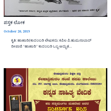
ಪಸ್ತಕ ಲೋಕ
October 26, 2019
ಕೃತಿ: ಹಾಣಾದಿ(ಕಾದಂಬರಿ ಲೇಖಕರು: ಕಪಿಲ ಪಿ.ಹುಮನಾಬಾದ್
ದೀಪಾಜಿ “ಹಾಣಾದಿ‌‌‌‌” ಕಾದಂಬರಿ ಒಬ್ಬ ಅದ್ಭುತ…