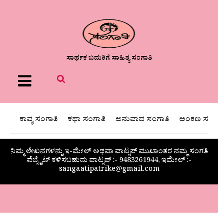
ಸಾರ್ಥಕ ಬದುಕಿಗೆ ಸಾಹಿತ್ಯ ಸಂಗಾತಿ
Menu
ಕಾವ್ಯ ಸಂಗಾತಿ
ಕಥಾ ಸಂಗಾತಿ
ಅನುವಾದ ಸಂಗಾತಿ
ಅಂಕಣ ಸಂಗಾ
ನಿಮ್ಮ ಲೇಖನಗಳನ್ನು ಇ-ಮೇಲ್ ಅಥವಾ ವಾಟ್ಸಪ್ ಮುಖಾಂತರ ನಮ್ಮ ಸಂಗತಿ
ವೆಬ್ಸೈಟ್ ಕಳಿಸಬಹುದು ವಾಟ್ಸಪ್‌ :- 9483261944, ಇಮೇಲ್ :-
sangaatipatrike@gmail.com