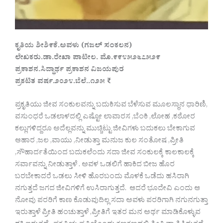
ಕೃತಿಯ ಶೀಶಿ೯ಕೆ.ಅವಳು (ಗಜಲ್ ಸಂಕಲನ)
ಲೇಖಕರು.ಡಾ.ರೇಖಾ ಪಾಟೀಲ. ಮೊ.೯೯೪೫೨೬೭೫೨೯
ಪ್ರಕಾಶನ.ಸಿದ್ಧಾರ್ಥ ಪ್ರಕಾಶನ
ವಿಜಯಪುರ
ಪ್ರಕಟಿತ ವರ್ಷ.೨೦೨೪.ಬೆಲೆ..೧೨೫ ₹
ಪ್ರಕೃತಿಯು ಜೀವ ಸಂಕುಲವನ್ನು ಬದುಕಿಸುವ ಬೆಳೆಸುವ ಮೂಲಸ್ಥಾನ ಧಾರಿಣಿ,
ವಸುಂಧರೆ ಒಡಲಾಳದಲ್ಲಿ ಎಷ್ಟೋ ಲಾವಾರಸ ,ಬೆಂಕಿ ,ಲೋಹ ,ಕಠೋರ
ಕಲ್ಲುಗಳಿದ್ದರೂ ಅದೆಲ್ಲವನ್ನು ಮುಚ್ಚಿಟ್ಟು ಜೀವಿಗಳು ಬದುಕಲು ಬೇಕಾಗುವ
ಆಹಾರ ,ಜಲ ,ವಾಯು ,ನೀಡುತ್ತಾ ಮನುಜ ಕುಲ ಸಂತೋಷ ,ಪ್ರೀತಿ
,ಸೌಹಾರ್ದತೆಯಿಂದ ಬದುಕಲೆಂದು ಸದಾ ಜೀವ ಸಂಕುಲಕ್ಕೆ ಕಾಲಕಾಲಕ್ಕೆ
ಸರ್ವಾವನ್ನು ನೀಡುತ್ತಾಳೆ . ಅವಳ ಒಡಲಿಗೆ ಹಾಕಿದ ಬೀಜ ಹೊರ
ಬರಬೇಕಾದರೆ ಒಡಲು ಸೀಳಿ ಹೊರಬಂದು ಮೊಳಕೆ ಒಡೆದು ಹಸಿರಾಗಿ
ನಗುತ್ತದೆ ಜಗದ ಜೀವಿಗಳಿಗೆ ಉಸಿರಾಗುತ್ತದೆ. ಆದರೆ ಭೂದೇವಿ ಎಂದು ಆ
ನೋವು ಪರರಿಗೆ ಕಾಣ ಕೊಡುವುದಿಲ್ಲ ಸದಾ ಅವಳು ಪರರಿಗಾಗಿ ನಗುನಗುತ್ತಾ
ಇರುತ್ತಾಳೆ ಪ್ರೀತಿ ಹಂಚುತ್ತಾಳೆ ,ಪ್ರೀತಿಗೆ ಇತರ ಮನ ಅರ್ಥ ಮಾಡಿಕೊಳ್ಳುವ