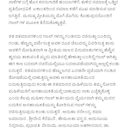
ನಾಳೆಗಳ ಬಗ್ಗೆ ಹೊಸ ಕನಸುಗಾರಿಕೆ ಹಂಬಲಗಳಿಗೆ, ತುಳಿದ ಸಮಾಜಕ್ಕೆ ಒಡ್ಡಿದ
ಪ್ರತಿರೋಧವಿಕೆ ಏಕಾಂತದಿಂದ ಸಮಾಜ ಕಡೆಗೆ ಮುಖ ಮಾಡಿಸುವ ಭಾವ
ಜಗತ್ತಿದೆ . ಮನುಷ್ಯ ಪ್ರೀತಿಯನ್ನು ಮೊಗೆ ಮೊಗೆದು ಕೊಡುವುದರೊಂದಿಗೆ
ಗಜಲ್ ಗಳ ಮೂಲಕ ತೆರೆದುಕೊಳ್ಳುತ್ತವೆ.
ಶತ ಶತಮಾನಗಳಿಂದ ಗಜಲ್ ಗಳನ್ನು ಗಂಡಸರು ರಚಿಸುತ್ತಾ ಬಂದಿದ್ದು
ಗಂಡು, ಹೆಣ್ಣನ್ನು ವರ್ಣಿಸುತ್ತ ಅವಳ ರೂಪ ಚೆಲುವನ್ನು ವಿವರಿಸುತ್ತ ತಾನು
ಅವಳಿಗೆ ಮೋಹಿತನಾಗಿ ಆ ಪ್ರೀತಿಯ ಜಾಲದ ಪಿಸುಮಾತುಗಳನ್ನು ಹೆಣ್ಣಿನ
ಹೃದಯ ತಾಕುವಂತೆ ಮೃದು ಮಾತಿನಲ್ಲಿ ಹೇಳುತ್ತಾ ಬಂದಿದ್ದೆ ಗಜಲ್ ಆಗಿತ್ತು.
ಈಗ ಕಾಲ ಬದಲಾಗಿ ರಚನೆಯಲ್ಲಿಯೂ ಬದಲಾವಣೆಯಾಗಿದ್ದು ಅಲ್ಲಲ್ಲಿ ಕಂಡು
ಬರುತ್ತದೆ . ಶತಮಾನಗಳಿಂದ ಹೆಣ್ಣು ಜಗದ ಎರಡನೇ ಪ್ರಜೆಯಾಗಿ ಗಂಡಿನ
ಶೋಷಣೆಯಲ್ಲಿ ಬಾಳುತ್ತಿದ್ದು ಅವಳು ಅಸಹಾಯಕತೆಯಿಂದ
ಬದುಕುತ್ತಿರುವುದು ಕಂಡು ಈ ಶತಮಾನದ ಮಹಿಳೆಯರು ತಮ್ಮ ಸೋದರಿ
ಮಹಿಳೆಯರಿಗೆ ಅಸಹಾಯಕತೆಯಲ್ಲಿ ಬಾಳುವುದು ಸಾಕು ಎಚ್ಚೆತ್ತುಕೊಳ್ಳಿ
ಎಂದು ಕೆಲವು ಮಹಿಳಾ ಗಜಲ್ ಕಾರ್ತಿಯರು ಧೈರ್ಯವಾಗಿ ತಮ್ಮ ಮನದ
ಬದುಕಿನ ಅಸಹಾಯಕತೆಯನ್ನು ತೋರಿಸುವ ಗಜಲ್ ಗಳನ್ನು
ರಚಿಸುತ್ತಿರುವುದು ಕಂಡು ಬರುತ್ತದೆ . ಅರುಣಾ ನರೇಂದ್ರ, ಶಮಾ
ಜಮಾದಾರ , ಶ್ರೀದೇವಿ ಕೆರೆಮನೆ , ಹೇಮಲತಾ ವಸ್ತ್ರದ, ಅನುಸೂಯ
ಸಿದ್ದರಾಮ, ಪ್ರಭಾವತಿ ದೇಸಾಯಿ ,ಅನುಸೂಯಾ ಜಹಗೀರದಾರ, ಡಾ.