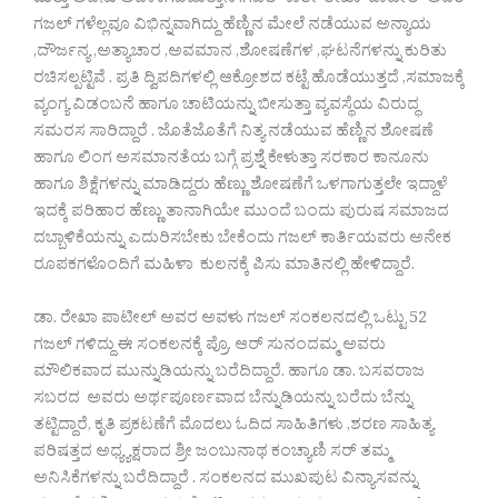
ಮತ್ತು ಅವನು ಅವಳಾಗಿಬಿಡುತ್ತಾನೆ .ಗಜಲ್ ಕಾರ್ತಿ ರೇಖಾ ಪಾಟೀಲ್ ಅವರ
ಗಜಲ್ ಗಳೆಲ್ಲವೂ ವಿಭಿನ್ನವಾಗಿದ್ದು ಹೆಣ್ಣಿನ ಮೇಲೆ ನಡೆಯುವ ಅನ್ಯಾಯ
,ದೌರ್ಜನ್ಯ ,ಅತ್ಯಾಚಾರ ,ಅವಮಾನ ,ಶೋಷಣೆಗಳ ,ಘಟನೆಗಳನ್ನು ಕುರಿತು
ರಚಿಸಲ್ಪಟ್ಟಿವೆ . ಪ್ರತಿ ದ್ವಿಪದಿಗಳಲ್ಲಿ ಆಕ್ರೋಶದ ಕಟ್ಟೆ ಹೊಡೆಯುತ್ತದೆ ,ಸಮಾಜಕ್ಕೆ
ವ್ಯಂಗ್ಯ ವಿಡಂಬನೆ ಹಾಗೂ ಚಾಟಿಯನ್ನು ಬೀಸುತ್ತಾ ವ್ಯವಸ್ಥೆಯ ವಿರುದ್ಧ
ಸಮರಸ ಸಾರಿದ್ದಾರೆ . ಜೊತೆಜೊತೆಗೆ ನಿತ್ಯ ನಡೆಯುವ ಹೆಣ್ಣಿನ ಶೋಷಣೆ
ಹಾಗೂ ಲಿಂಗ ಅಸಮಾನತೆಯ ಬಗ್ಗೆ ಪ್ರಶ್ನೆ ಕೇಳುತ್ತಾ ಸರಕಾರ ಕಾನೂನು
ಹಾಗೂ ಶಿಕ್ಷೆಗಳನ್ನು ಮಾಡಿದ್ದರು ಹೆಣ್ಣು ಶೋಷಣೆಗೆ ಒಳಗಾಗುತ್ತಲೇ ಇದ್ದಾಳೆ
ಇದಕ್ಕೆ ಪರಿಹಾರ ಹೆಣ್ಣು ತಾನಾಗಿಯೇ ಮುಂದೆ ಬಂದು ಪುರುಷ ಸಮಾಜದ
ದಬ್ಬಾಳಿಕೆಯನ್ನು ಎದುರಿಸಬೇಕು ಬೇಕೆಂದು ಗಜಲ್ ಕಾರ್ತಿಯವರು ಅನೇಕ
ರೂಪಕಗಳೊಂದಿಗೆ ಮಹಿಳಾ ಕುಲನಕ್ಕೆ ಪಿಸು ಮಾತಿನಲ್ಲಿ ಹೇಳಿದ್ದಾರೆ.
ಡಾ. ರೇಖಾ ಪಾಟೀಲ್ ಅವರ ಅವಳು ಗಜಲ್ ಸಂಕಲನದಲ್ಲಿ ಒಟ್ಟು 52
ಗಜಲ್ ಗಳಿದ್ದು ಈ ಸಂಕಲನಕ್ಕೆ ಪ್ರೊ. ಆರ್ ಸುನಂದಮ್ಮ ಅವರು
ಮೌಲಿಕವಾದ ಮುನ್ನುಡಿಯನ್ನು ಬರೆದಿದ್ದಾರೆ. ಹಾಗೂ ಡಾ. ಬಸವರಾಜ
ಸಬರದ ಅವರು ಅರ್ಥಪೂರ್ಣವಾದ ಬೆನ್ನುಡಿಯನ್ನು ಬರೆದು ಬೆನ್ನು
ತಟ್ಟಿದ್ದಾರೆ, ಕೃತಿ ಪ್ರಕಟಣೆಗೆ ಮೊದಲು ಓದಿದ ಸಾಹಿತಿಗಳು ,ಶರಣ ಸಾಹಿತ್ಯ
ಪರಿಷತ್ತದ ಅಧ್ಯ್ಯಕ್ಷರಾದ ಶ್ರೀ ಜಂಬುನಾಥ ಕಂಚ್ಯಾಣಿ ಸರ್ ತಮ್ಮ
ಅನಿಸಿಕೆಗಳನ್ನು ಬರೆದಿದ್ದಾರೆ . ಸಂಕಲನದ ಮುಖಪುಟ ವಿನ್ಯಾಸವನ್ನು