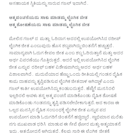
ಅಸಹಾಯಕ ಸ್ಥಿತಿಯನ್ನು ಸಾರುವ ಗಜಲ್ ಇದಾಗಿದೆ .
ಆತ್ಮವಂಚನೆಯದು ಸಾಕು ಮಾಡಮ್ಮ ಲೈಂಗಿಕ ಜೀತ
ಆತ್ಮ ಶೋಷಣೆಯದು ಸಾಕು ಮಾಡಮ್ಮ ಲೈಂಗಿಕ ಜೀತ
ಮೇಲಿನ ಗಜಲ್ ದ ಮತ್ಲಾ ಓದಿದಾಗ ಅದರಲ್ಲಿ ಉಪಯೋಗಿಸಿದ ರದೀಪ್
ಲೈಂಗಿಕ ಜೀತ ಎಂಬುವುದು ಹೊಸ ಶಬ್ದವಾಗಿದ್ದು ಚಿಂತನೆಗೆ ಹಚ್ಚುತ್ತದೆ .
ಸಾಮಾನ್ಯವಾಗಿ ಓದುಗ ಕೇವಲ ಜೀತ ಎಂಬ ಶಬ್ದ ಓದಿರುತ್ತಾನೆ ಮತ್ತು ಅದರ
ಅರ್ಥ ವಿವರಣೆಯು ಗೊತ್ತಿರುತ್ತದೆ . ಆದರೆ ಇಲ್ಲಿ ಉಪಯೋಗಿಸಿದ ಲೈಂಗಿಕ
ಜೀತ ಎನ್ನುವ ರದೀಫ್ ಬಹಳ ವಿಶೇಷವಾಗಿದ್ದು ಅದರ ಅರ್ಥ ಬಹಳ
ವಿಶಾಲವಾಗಿದೆ . ಮದುವೆಯಾದ ಹೆಣ್ಣು ಒಂದು ರೀತಿಯಲ್ಲಿ ಗಂಡನ ದೈಹಿಕ
ಕಾಮ ದಾಹವನ್ನು ತೃಪ್ತಿಪಡಿಸುವ ಲೈಂಗಿಕ ಜೀತದಾಳ ಆಗಿದ್ದಾಳೆ ಎಂದು
ಗಜಲ್ ಕಾರ್ತಿ ಉಪಯೋಗಿಸಿದ್ದು ಕಂಡುಬರುತ್ತದೆ . ಹೆಣ್ಣಿಗೆ ಮನಸಿರಲಿ
ಇಲ್ಲದಿರಲಿ ಅವಳು ತನ್ನ ಆತ್ಮ ವಂಚನೆ ಮಾಡಿಕೊಂಡು ದೈಹಿಕ ಶೋಷಣೆ
ಮಾಡಿಕೊಂಡು ಗಂಡನನ್ನು ತೃಪ್ತಿ ಪಡಿಸಲೇಬೇಕಾಗುತ್ತದೆ. ಆದ ಕಾರಣ ಈ
ಒಲ್ಲದ ಮನಸ್ಸಿನ ದೈಹಿಕ ಸಂಬಂಧಕ್ಕೆ ಲೈಂಗಿಕ ಜೀತ ಎನ್ನುವ ಪದ
ಉಪಯೋಗ ಮಾಡಿ ಓದುಗರಿಗೆ ಚಿಂತನೆಗೆ ಹಚ್ಚಿದ್ದಾರೆ . ಸ್ವಾಭಿಮಾನ ಮರೆತು
ನಗು ಮುಖವಾಡ ಧರಿಸಿ ಮಾಡುವ ಈ ಸೇವೆ ಘೋರ ಮತ್ತು ಆತ್ಮಯಾತನೆ
ಇದು . ಆತ್ಮರೋದನೆ ಆಗಿರುತ್ತದೆ . ಕೆಲವು ಸಾರಿ ಈ ಲೈಂಗಿಕ ಜೀತಕ್ಕೆ