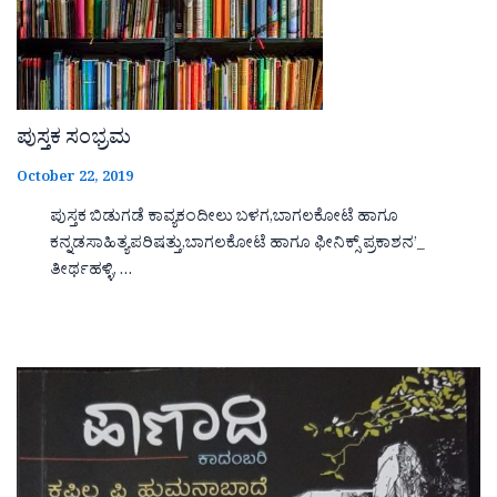
ಪುಸ್ತಕ ಸಂಭ್ರಮ
October 22, 2019
ಪುಸ್ತಕ ಬಿಡುಗಡೆ ಕಾವ್ಯಕಂದೀಲು ಬಳಗ,ಬಾಗಲಕೋಟೆ ಹಾಗೂ
ಕನ್ನಡಸಾಹಿತ್ಯಪರಿಷತ್ತು,ಬಾಗಲಕೋಟೆ ಹಾಗೂ ಫೀನಿಕ್ಸ್ ಪ್ರಕಾಶನ’_
ತೀರ್ಥಹಳ್ಳಿ, …