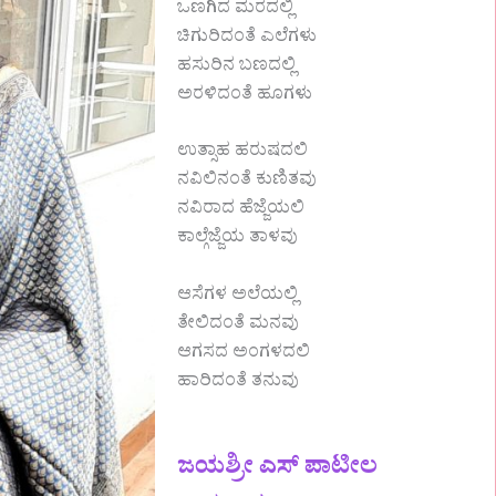
ಒಣಗಿದ ಮರದಲ್ಲಿ
ಚಿಗುರಿದಂತೆ ಎಲೆಗಳು
ಹಸುರಿನ ಬಣದಲ್ಲಿ
ಅರಳಿದಂತೆ ಹೂಗಳು
ಉತ್ಸಾಹ ಹರುಷದಲಿ
ನವಿಲಿನಂತೆ ಕುಣಿತವು
ನವಿರಾದ ಹೆಜ್ಜೆಯಲಿ
ಕಾಲ್ಗೆಜ್ಜೆಯ ತಾಳವು
ಆಸೆಗಳ ಅಲೆಯಲ್ಲಿ
ತೇಲಿದಂತೆ ಮನವು
ಆಗಸದ ಅಂಗಳದಲಿ
ಹಾರಿದಂತೆ ತನುವು
ಜಯಶ್ರೀ ಎಸ್ ಪಾಟೀಲ