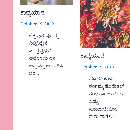
ಕಾವ್ಯಯಾನ
October 19, 2019
ಲೆಕ್ಕ ಇಡುವುದನ್ನು
ನಿಲ್ಲಿಸಿದ್ದೇನೆ
ಚಂದ್ರಪ್ರಭ.ಬಿ
ಕಾವ್ಯಯಾನ
ಅದೊಂದು ದಿನ
ಅಪ್ಪ ನನ್ನ ಅವಸರಿಸಿ
October 19, 2019
ಬರ…
ಹೂ ಕವಿತೆಗಳು.
ರಂಗಮ್ಮ ಹೊದೇಕಲ್
ಗಂಧವಾಗಲು ಬೇರು
ಎಷ್ಟು
ನೋಯಬೇಕೋ..
ಘಮ ವಾಗಲು…