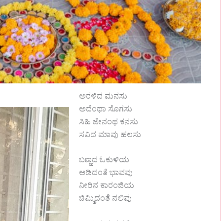
ಅರಳಿದ ಮನಸು
ಅದೆಂಥಾ ಸೊಗಸು
ಸಿಹಿ ಜೇನಂಥ ಕನಸು
ಸವಿದ ಮಾವು ಹಲಸು
ಬಣ್ಣದ ಓಕುಳಿಯ
ಆಡಿದಂತೆ ಭಾವವು
ನೀರಿನ ಕಾರಂಜಿಯ
ಚಿಮ್ಮಿದಂತೆ ನಲಿವು