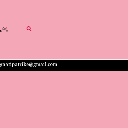
 ಬಗ್ಗೆ
 sangaatipatrike@gmail.com