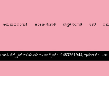
ಅನುವಾದ ಸಂಗಾತಿ
ಅಂಕಣ ಸಂಗಾತಿ
ಪುಸ್ತಕ ಸಂಗಾತಿ
ಇತರೆ
ನಮ್ಮ
ಂಗತಿ ವೆಬ್ಸೈಟ್ ಕಳಿಸಬಹುದು ವಾಟ್ಸಪ್‌ :- 9483261944, ಇಮೇಲ್ :-