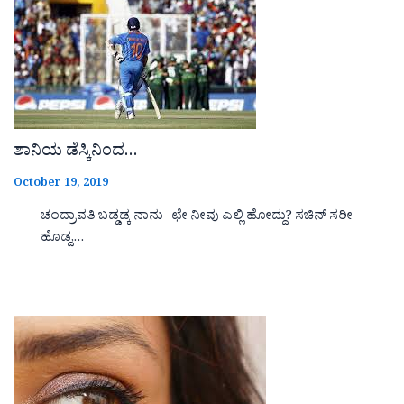
ಶಾನಿಯ ಡೆಸ್ಕಿನಿಂದ…
October 19, 2019
ಚಂದ್ರಾವತಿ ಬಡ್ಡಡ್ಕ ನಾನು- ಛೇ ನೀವು ಎಲ್ಲಿ ಹೋದ್ದು? ಸಚಿನ್ ಸರೀ
ಹೊಡ್ದ,…