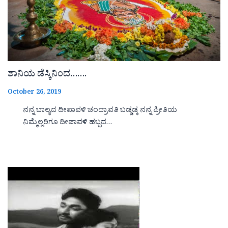
ಶಾನಿಯ ಡೆಸ್ಕಿನಿಂದ…….
October 26, 2019
ನನ್ನ ಬಾಲ್ಯದ ದೀಪಾವಳಿ ಚಂದ್ರಾವತಿ ಬಡ್ಡಡ್ಕ ನನ್ನ ಪ್ರೀತಿಯ
ನಿಮ್ಮೆಲ್ಲರಿಗೂ ದೀಪಾವಳಿ ಹಬ್ಬದ…