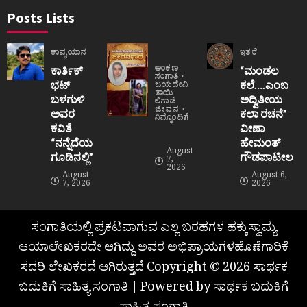
Posts Lists
ಕಾವ್ಯಯಾನ
ಇತರೆ
ಅಂಕಣ
ಕಾರ್ತಿಕ್
“ಮಂಡಲ
ಸಂಗಾತಿ
ಭಟ್
ಕಲೆ….ಎಂಬ
ಜಯದೇವಿ
ತಾಯಿ
ಬಳಗುಳಿ
ಅದ್ವಿತೀಯ
ಲಿಗಾಡೆ
ಜೀವನ
ಅವರ
ಕಲಾ ರಚನೆ”‌
ನಿಮ್ಮೊಂದಿಗೆ
ಕವಿತೆ
ವೀಣಾ
“ನನ್ನೆದೆಯ
ಹೇಮಂತ್‌
August
ಗೂಡಿನಲ್ಲಿ”
ಗೌಡಪಾಟೀಲ
7,
2026
August
August 6,
7, 2026
2026
ಸಂಗಾತಿಯಲ್ಲಿ ಪ್ರಕಟವಾಗುವ ಎಲ್ಲ ಬರಹಗಳ ಹಕ್ಕುಸ್ವಾಮ್ಯ
ಆಯಾಲೇಖಕರದೇ ಆಗಿದ್ದು ಅವರ ಅಭಿಪ್ರಾಯಗಳಹೊಣೆಗಾರಿಕೆ
ಸದರಿ ಲೇಖಕರದೆ ಆಗಿರುತ್ತದೆ Copyright © 2026 ಸಾರ್ಥಕ
ಬದುಕಿಗೆ ಸಾಹಿತ್ಯ ಸಂಗಾತಿ | Powered by ಸಾರ್ಥಕ ಬದುಕಿಗೆ