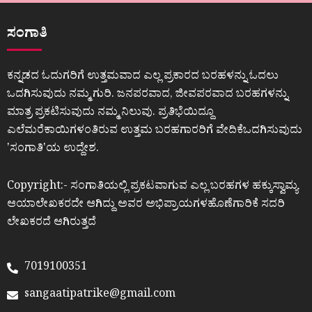
ಸಂಗಾತಿ
ಕನ್ನಡದ ಓದುಗರಿಗೆ ಉತ್ತಮವಾದ ಎಲ್ಲ ಪ್ರಕಾರದ ಬರಹಳನ್ನು ಓದಲು
ಒದಗಿಸುವುದು ನಮ್ಮ ಗುರಿ. ಜನಪರವಾದ, ಜೀವಪರವಾದ ಬರಹಗಳನ್ನು
ಮಾತ್ರ ಪ್ರಕಟಿಸುವುದು ನಮ್ಮ ನಿಲುವು. ಪ್ರತಿಭೆಯಿದ್ದೂ
ಎಲೆಮರೆಕಾಯಿಗಳಂತಿರುವ ಉತ್ತಮ ಬರಹಗಾರರಿಗೆ ವೇದಿಕೆಒದಗಿಸುವುದು
ʼಸಂಗಾತಿʼಯ ಉದ್ದೇಶ.
Copyright:- ಸಂಗಾತಿಯಲ್ಲಿ ಪ್ರಕಟವಾಗುವ ಎಲ್ಲ ಬರಹಗಳ ಹಕ್ಕುಸ್ವಾಮ್ಯ
ಆಯಾಲೇಖಕರದೇ ಆಗಿದ್ದು ಅವರ ಅಭಿಪ್ರಾಯಗಳಹೊಣೆಗಾರಿಕೆ ಸದರಿ
ಲೇಖಕರದೆ ಆಗಿರುತ್ತದೆ
7019100351
sangaatipatrike@gmail.com