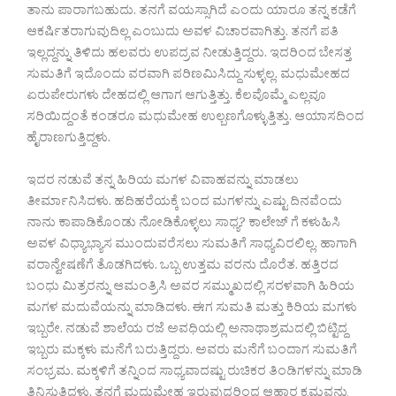
ತಾನು ಪಾರಾಗಬಹುದು. ತನಗೆ ವಯಸ್ಸಾಗಿದೆ ಎಂದು ಯಾರೂ ತನ್ನ ಕಡೆಗೆ
ಆಕರ್ಷಿತರಾಗುವುದಿಲ್ಲ ಎಂಬುದು ಅವಳ ವಿಚಾರವಾಗಿತ್ತು. ತನಗೆ ಪತಿ
ಇಲ್ಲದ್ದನ್ನು ತಿಳಿದು ಹಲವರು ಉಪದ್ರವ ನೀಡುತ್ತಿದ್ದರು. ಇದರಿಂದ ಬೇಸತ್ತ
ಸುಮತಿಗೆ ಇದೊಂದು ವರವಾಗಿ ಪರಿಣಮಿಸಿದ್ದು ಸುಳ್ಳಲ್ಲ. ಮಧುಮೇಹದ
ಏರುಪೇರುಗಳು ದೇಹದಲ್ಲಿ ಆಗಾಗ ಆಗುತ್ತಿತ್ತು. ಕೆಲವೊಮ್ಮೆ ಎಲ್ಲವೂ
ಸರಿಯಿದ್ದಂತೆ ಕಂಡರೂ ಮಧುಮೇಹ ಉಲ್ಬಣಗೊಳ್ಳುತ್ತಿತ್ತು. ಆಯಾಸದಿಂದ
ಹೈರಾಣಗುತ್ತಿದ್ದಳು.
ಇದರ ನಡುವೆ ತನ್ನ ಹಿರಿಯ ಮಗಳ ವಿವಾಹವನ್ನು ಮಾಡಲು
ತೀರ್ಮಾನಿಸಿದಳು. ಹದಿಹರೆಯಕ್ಕೆ ಬಂದ ಮಗಳನ್ನು ಎಷ್ಟು ದಿನವೆಂದು
ನಾನು ಕಾಪಾಡಿಕೊಂಡು ನೋಡಿಕೊಳ್ಳಲು ಸಾಧ್ಯ? ಕಾಲೇಜ್ ಗೆ ಕಳುಹಿಸಿ
ಅವಳ ವಿಧ್ಯಾಭ್ಯಾಸ ಮುಂದುವರೆಸಲು ಸುಮತಿಗೆ ಸಾಧ್ಯವಿರಲಿಲ್ಲ. ಹಾಗಾಗಿ
ವರಾನ್ವೇಷಣೆಗೆ ತೊಡಗಿದಳು. ಒಬ್ಬ ಉತ್ತಮ ವರನು ದೊರೆತ. ಹತ್ತಿರದ
ಬಂಧು ಮಿತ್ರರನ್ನು ಆಮಂತ್ರಿಸಿ ಅವರ ಸಮ್ಮುಖದಲ್ಲಿ ಸರಳವಾಗಿ ಹಿರಿಯ
ಮಗಳ ಮದುವೆಯನ್ನು ಮಾಡಿದಳು. ಈಗ ಸುಮತಿ ಮತ್ತು ಕಿರಿಯ ಮಗಳು
ಇಬ್ಬರೇ. ನಡುವೆ ಶಾಲೆಯ ರಜೆ ಅವಧಿಯಲ್ಲಿ ಅನಾಥಾಶ್ರಮದಲ್ಲಿ ಬಿಟ್ಟಿದ್ದ
ಇಬ್ಬರು ಮಕ್ಕಳು ಮನೆಗೆ ಬರುತ್ತಿದ್ದರು. ಅವರು ಮನೆಗೆ ಬಂದಾಗ ಸುಮತಿಗೆ
ಸಂಭ್ರಮ. ಮಕ್ಕಳಿಗೆ ತನ್ನಿಂದ ಸಾಧ್ಯವಾದಷ್ಟು ರುಚಿಕರ ತಿಂಡಿಗಳನ್ನು ಮಾಡಿ
ತಿನಿಸುತ್ತಿದ್ದಳು. ತನಗೆ ಮಧುಮೇಹ ಇರುವುದರಿಂದ ಆಹಾರ ಕ್ರಮವನ್ನು