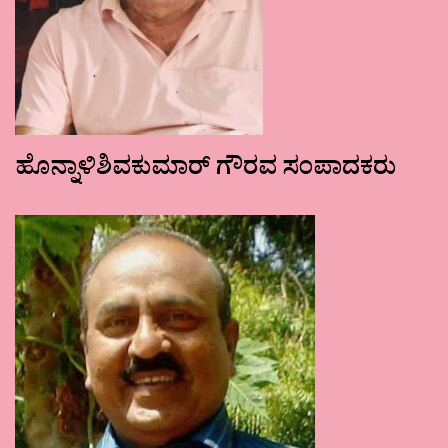
ಹೊನ್ನಾಳಿಶಿವಕುಮಾರ್ ಗೌರವ ಸಂಪಾದಕರು