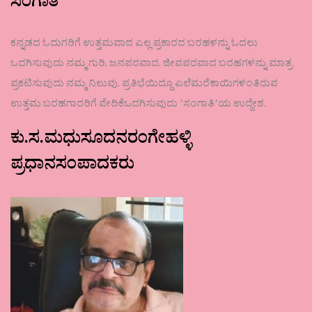
ಸಂಗಾತಿ
ಕನ್ನಡದ ಓದುಗರಿಗೆ ಉತ್ತಮವಾದ ಎಲ್ಲ ಪ್ರಕಾರದ ಬರಹಳನ್ನು ಓದಲು
ಒದಗಿಸುವುದು ನಮ್ಮ ಗುರಿ. ಜನಪರವಾದ, ಜೀವಪರವಾದ ಬರಹಗಳನ್ನು ಮಾತ್ರ
ಪ್ರಕಟಿಸುವುದು ನಮ್ಮ ನಿಲುವು. ಪ್ರತಿಭೆಯಿದ್ದೂ ಎಲೆಮರೆಕಾಯಿಗಳಂತಿರುವ
ಉತ್ತಮ ಬರಹಗಾರರಿಗೆ ವೇದಿಕೆಒದಗಿಸುವುದು ʼಸಂಗಾತಿʼಯ ಉದ್ದೇಶ.
ಕು.ಸ.ಮಧುಸೂದನರಂಗೇಹಳ್ಳಿ
ಪ್ರಧಾನಸಂಪಾದಕರು