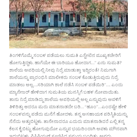
ತಿಂಗಳಿಗೊಮ್ಮೆ ಸಂಬಳ ಪಡೆಯಲು ಸುಮತಿ ಎಸ್ಟೇಟಿನ ಮುಖ್ಯ ಕಚೇರಿಗೆ
ಹೋಗುತ್ತಿದ್ದಳು. ಹಾಗೆಯೇ ಈ ಬಾರಿಯೂ ಹೋದಾಗ…” ಏನು ಸುಮತಿ?
ಶಾಲೆಯ ಅವಧಿಯಲ್ಲಿ ನೀವು ನಿದ್ರೆ ಮಾಡುತ್ತಾ ಇದ್ದಿರಂತೆ! ನಿಮಗಾಗಿ
ಶಾಲೆಯನ್ನು ಪ್ರಾರಂಭಿಸಿ ಮಾಲೀಕರು ಸಂಬಳ ಕೊಡುತ್ತಿರುವುದು ನಿದ್ರೆ
ಮಾಡಲು ಅಲ್ಲ….ಸರಿಯಾಗಿ ಶಾಲೆ ನಡೆಸಿ ಸಂಬಳ ಪಡೆಯಿರಿ”…. ಎಂದು
ಮ್ಯಾನೇಜರ್ ಹೇಳಿದಾಗ ಸುಮತಿಯ ಮನಸ್ಸಿಗೆ ಬಹಳ ನೋವಾಯಿತು.
ತಾನು ನಿದ್ರೆ ಮಾಡಿದ್ದು ಶಾಲೆಯ ಅವಧಿಯಲ್ಲಿ ಅಲ್ಲ ಎನ್ನುವುದು ಅವಳಿಗೆ
ತಿಳಿದಿತ್ತು ಆದರೂ ಮರು ಮಾತನಾಡದೇ ಬರಿ… “ಹೂಂ”…ಎಂದಷ್ಟೇ ಹೇಳಿ
ಸಂಬಳವನ್ನು ಪಡೆದು ಮನೆಗೆ ಹೋದಳು. ತನ್ನ ಅಸಹಾಯಕ ಪರಿಸ್ಥಿತಿಯನ್ನು
ನೆನೆದು ಅತ್ತುಬಿಟ್ಟಳು. ತಾನೇನಾದರೂ ಎದುರು ಮಾತನಾಡಿದರೆ ಎಲ್ಲಿ ತನ್ನ
ಕೆಲಸ ಕೈ ಬಿಟ್ಟು ಹೋಗುವುದೋ ಎನ್ನುವ ಭಯದಿಂದಾಗಿ ಅವಳು ಮೌನವಾಗಿ