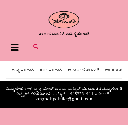
ಸಾರ್ಥಕ ಬದುಕಿಗೆ ಸಾಹಿತ್ಯ ಸಂಗಾತಿ
Menu
ಕಾವ್ಯ ಸಂಗಾತಿ
ಕಥಾ ಸಂಗಾತಿ
ಅನುವಾದ ಸಂಗಾತಿ
ಅಂಕಣ ಸಂಗಾ
ನಿಮ್ಮ ಲೇಖನಗಳನ್ನು ಇ-ಮೇಲ್ ಅಥವಾ ವಾಟ್ಸಪ್ ಮುಖಾಂತರ ನಮ್ಮ ಸಂಗತಿ
ವೆಬ್ಸೈಟ್ ಕಳಿಸಬಹುದು ವಾಟ್ಸಪ್‌ :- 9483261944, ಇಮೇಲ್ :-
sangaatipatrike@gmail.com