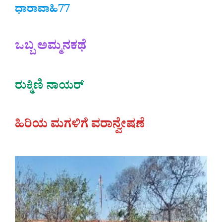
ಧಾರಾವಾಹಿ77
ಒಬ್ಬ ಅಮ್ಮನಕಥೆ
ರುಕ್ಮಿಣಿ ನಾಯರ್
ಹಿರಿಯ ಮಗಳಿಗೆ ವರಾನ್ವೇಷಣೆ